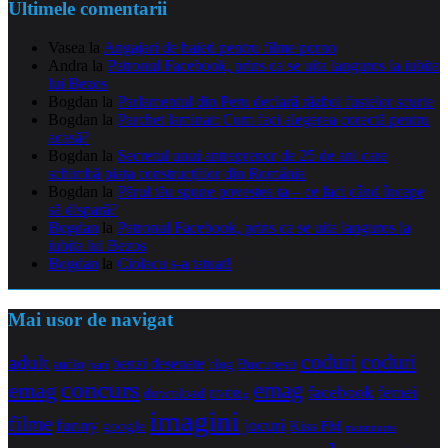
Ultimele comentarii
Vasea
la
Angajari de baieti pentru filme porno
Andra
la
Patronul Facebook, prins ca se uita languros la iubita
lui Bezos
Bogdan
la
Parlamentul din Peru declară război fustelor scurte
Bogdan
la
Parchet laminat: Cum faci alegerea corectă pentru
acasă?
Bogdan
la
Secretul unui antreprenor de 25 de ani care
schimbă piața construcțiilor din România
Bogdan
la
Părul tău spune povestea ta – ce faci când începe
să dispară?
Bogdan
la
Patronul Facebook, prins ca se uita languros la
iubita lui Bezos
Bogdan
la
Ciolacu s-a tatuat!
Mai usor de navigat
coduri
coduri
adult
benzi desenate
audio
blog
Bucuresti
bani
concurs
emag
emag
facebook
femei
download
DVDRip
imagini
filme
jocuri
funny
Kiss FM
google
maramures