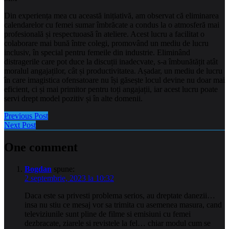
Din experiența mea cu această inițiativă, am observat că eliminarea
calendarelor cu femei sumar îmbrăcate a condus la o atmosferă mai
profesională și respectuoasă în ateliere. Acest lucru a facilitat o
colaborare mai bună între colegi, promovând un mediu de lucru
inclusiv, în special pentru femeile din industrie. Eliminând
distragerile care pot duce la discuții inadecvate, s-a îmbunătățit atât
moralul angajaților, cât și productivitatea. Așadar, un mediu de lucru
în care imagistica ofensatoare nu își găsește locul devine nu doar mai
eficient, ci și mai primitor pentru toți angajații, iar acest lucru poate
servi drept model pozitiv și în alte domenii.
Previous Post
Next Post
One comment
Bogdan
spune:
2 septembrie, 2023 la 10:32
Daca este sa privesti problema serios, au dreptate danezii…
insa nu stiu ce mesaj vor sa trimita cu asemenea masura, cand
televiziunile sunt pline de filme si emisiuni cu femei
dezbracate, ziarele si revistele la fel… chiar modul cum se