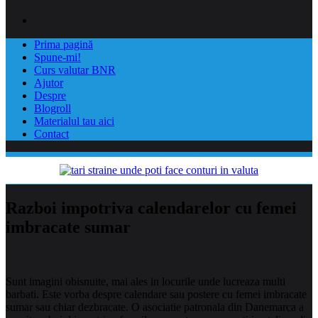
Prima pagină
Spune-mi!
Curs valutar BNR
Ajutor
Despre
Blogroll
Materialul tau aici
Contact
Razboi impotriva calendarelor cu femei
imbracate sumar
Sunt imagini obisnuite, mai ales in locurile unde lucreaza multi
barbati. Este vorba despre calendare sau postere cu femei imbracate
sumar sau chiar dezbracate. O asociatie patronala din Danemarca a