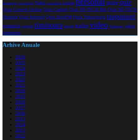
personal
quiz
poze
Nokia
orange
noiembrie
octombrie
messenger
Quiz Comert Online
Quiz Gadget
Quiz HI-TECH Biz
Quiz HI-TECH
raspunsuri
Oameni
Quiz Internet
Quiz Tehnologie
Quiz KissFM
video
timisoara
trailer
romania
yahoo
sugestii
torrent
Vodafone
messenger
Arhive Anuale
2026
2025
2024
2023
2022
2021
2020
2019
2018
2017
2016
2015
2014
2013
2012