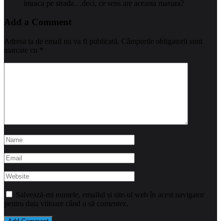
imraca pe strada…deci, ce sens are aceasta masura?
Add a Comment
Adresa ta de email nu va fi publicată.
Câmpurile obligatorii sunt
marcate cu
*
Salvează-mi numele, emailul și site-ul web în acest navigator
pentru data viitoare când o să comentez.