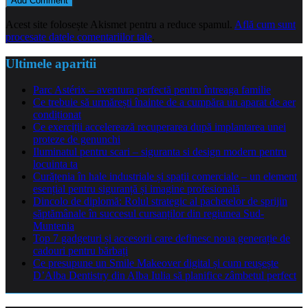
Acest site folosește Akismet pentru a reduce spamul.
Află cum sunt
procesate datele comentariilor tale
.
Ultimele aparitii
Parc Astérix – aventura perfectă pentru întreaga familie
Ce trebuie să urmărești înainte de a cumpăra un aparat de aer
condiționat
Ce exerciții accelerează recuperarea după implantarea unei
proteze de genunchi
Iluminatul pentru scari – siguranta si design modern pentru
locuinta ta
Curățenia în hale industriale și spații comerciale – un element
esențial pentru siguranță și imagine profesională
Dincolo de diplomă: Rolul strategic al pachetelor de sprijin
săptămânale în succesul cursanților din regiunea Sud-
Muntenia
Top 7 gadgeturi și accesorii care definesc noua generație de
cadouri pentru bărbați
Ce presupune un Smile Makeover digital și cum reușește
D’Alba Dentistry din Alba Iulia să planifice zâmbetul perfect