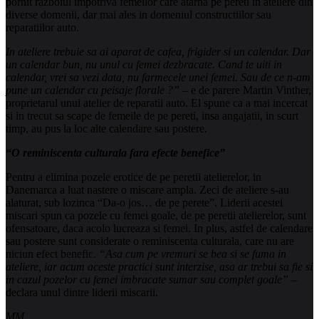
pornit razboiul impotriva femeilor care atarna pe pereti in ateliere din
diverse domenii, dar mai ales in domeniul constructiilor sau
reparatiilor auto.
In ateliere trebuie sa ai aparat de cafea, frigider si un calendar. Dar
un calendar bun, nu unul cu femei dezbracate. Cand te uiti in
calendar, vrei sa vezi data, nu farmecele unei femei. Sau de ce n-am
pune un calendar cu peisaje florale ?” –
e de parere Martin Vinther,
proprietarul unui atelier de reparatii auto. El spune ca a mai incercat
si in trecut sa scape de femeile de pe pereti, insa angajatii, in scurt
timp, au pus la loc alte calendare sau postere.
“O reminiscenta culturala fara efecte benefice”
Pentru a elimina pozele erotice de pe peretii atelierelor, in
Danemarca a luat nastere o miscare ampla. Zeci de ateliere s-au
alaturat, sub lozinca “Da-o jos… de pe perete”. Liderii acestei
miscari spun ca pozele cu femei goale, de pe peretii atelierelor, sunt
ofensatoare, daca acolo lucreaza si femei. In plus, astfel de calendare
sau postere sunt considerate o reminiscenta culturala, care nu are
niciun efect benefic.
“Asa cum pe vremuri se bea si se fuma in
ateliere, iar acum aceste practici sunt interzise, asa ar trebui sa fie si
in cazul pozelor cu femei imbracate sumar sau complet goale” –
declara unul dintre liderii miscarii.
MM