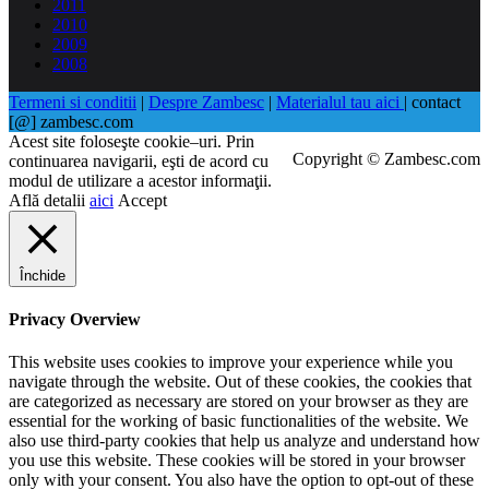
2011
2010
2009
2008
Termeni si conditii
|
Despre Zambesc
|
Materialul tau aici
| contact
[@] zambesc.com
Acest site foloseşte cookie–uri. Prin
Copyright © Zambesc.com
continuarea navigarii, eşti de acord cu
modul de utilizare a acestor informaţii.
Află detalii
aici
Accept
Închide
Privacy Overview
This website uses cookies to improve your experience while you
navigate through the website. Out of these cookies, the cookies that
are categorized as necessary are stored on your browser as they are
essential for the working of basic functionalities of the website. We
also use third-party cookies that help us analyze and understand how
you use this website. These cookies will be stored in your browser
only with your consent. You also have the option to opt-out of these