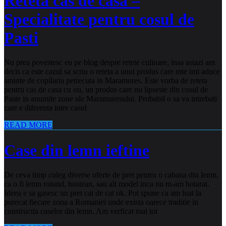
Reteta cas de casa –
Specialitate pentru cosul de
Pasti
Nu prea povestesc eu pe blog despre retete culinare, insa astazi am
decis ca este cazul sa scriu o reteta a unui produs care mie imi aduce
aminte de copilaria petrecuta in Maramures. Este vorba de reteta
pentru cas de casa cu ou, un produs care nu lipseste din cosul de
Paste in anumite zone ale Maramuresului. Probabil o sa va intrebati
care e diferenta intre casul
READ MORE
Case din lemn ieftine
De ceva timp culeg diverse oferte de pret pentru o cabana din lemn,
ca o fi lemn rotund, bustean, sau alt model inca nu m-am hotarat.
Ideea e sa gasesc un pret cat de cat ok. Pot spune ca am luat la
purecat fiecare zona a Romaniei unde exista oarece traditie in
constructia caselor din lemn. Am verficat mai tot