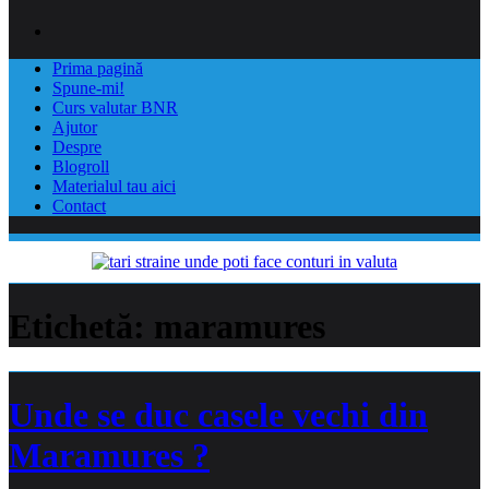
Prima pagină
Spune-mi!
Curs valutar BNR
Ajutor
Despre
Blogroll
Materialul tau aici
Contact
Etichetă:
maramures
Unde se duc casele vechi din
Maramures ?