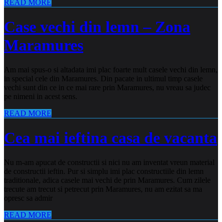
READ MORE
Case vechi din lemn – Zona
Maramures
Am mai spus-o si altadata imi plac foarte mult casele vechi din lemn,
in special cele din Maramures. Din pacate in ultimul timp casele
vechi sunt din ce in ce mai rare prin Maramures, nu vreau sa judec
pe nimeni in acest sens.
READ MORE
Cea mai ieftina casa de vacanta
Nu m-am apucat de constructii si nici nu am inventat vreun material
de constructii ieftin. Pur si simplu imi plac constructiile din lemn
traditionale, adica casele mai vechi de prin Maramures. Cum zilele
trecute am trecut si petrecut prin Maramures, nu am ezitat sa ma
opresc sa admir
READ MORE