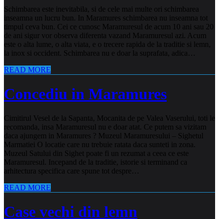
Schimbarea este inevitabila, si de cele mai multe ori schimbarea
inseamna un lucru bun. In Maramures schimbarea nu inseamna tot
timpul ceva bun. Cei ce cunosc Maramuresul de acum 10 ani sau 20
de ani sigur vor observa diferenta vazand Maramuresul azi. Acum
este o alta lume, o alta viata, e o trecere rapida de la traditie si lemn,
la inox si occident. Schimbarea nu e doar la suprafata, adica…
READ MORE
Concediu in Maramures
Cimitirul Vesel de la Sapanta, Mocanita de pe Valea Vaserului, toti le
recomanda, insa Maramuresul nu e doar atat. Ce putem sa vizitam
daca ajungem in Maramures ? Muzeul Maramuresului – Sighetul
Marmatiei O locatie care nu trebuie ratata daca sunteti in zona.
Muzeul Satului din Sighet poate fi un rezumat a ceea ce este
Maramuresul. Incepand de la traditie, istorie si terminand ca
arhitectura specifica care spune tot despre…
READ MORE
Case vechi din lemn