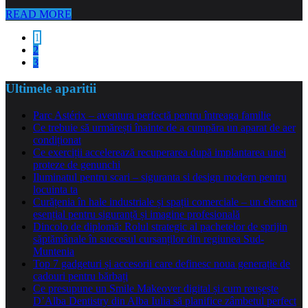
READ MORE
1
2
3
Ultimele aparitii
Parc Astérix – aventura perfectă pentru întreaga familie
Ce trebuie să urmărești înainte de a cumpăra un aparat de aer
condiționat
Ce exerciții accelerează recuperarea după implantarea unei
proteze de genunchi
Iluminatul pentru scari – siguranta si design modern pentru
locuinta ta
Curățenia în hale industriale și spații comerciale – un element
esențial pentru siguranță și imagine profesională
Dincolo de diplomă: Rolul strategic al pachetelor de sprijin
săptămânale în succesul cursanților din regiunea Sud-
Muntenia
Top 7 gadgeturi și accesorii care definesc noua generație de
cadouri pentru bărbați
Ce presupune un Smile Makeover digital și cum reușește
D’Alba Dentistry din Alba Iulia să planifice zâmbetul perfect