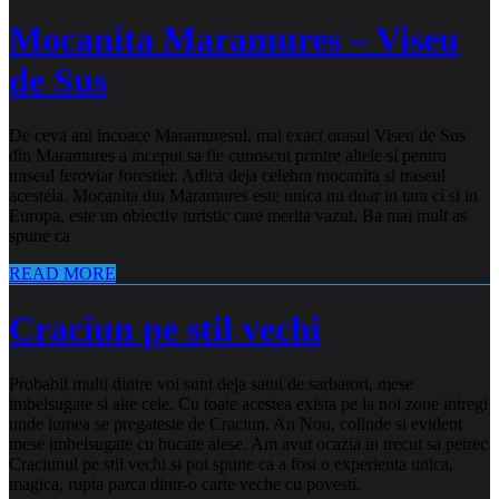
Mocanita Maramures – Viseu
de Sus
De ceva ani incoace Maramuresul, mai exact orasul Viseu de Sus
din Maramures a inceput sa fie cunoscut printre altele si pentru
traseul feroviar forestier. Adica deja celebra mocanita si traseul
acesteia. Mocanita din Maramures este unica nu doar in tara ci si in
Europa, este un obiectiv turistic care merita vazut. Ba mai mult as
spune ca
READ MORE
Craciun pe stil vechi
Probabil multi dintre voi sunt deja satui de sarbatori, mese
imbelsugate si alte cele. Cu toate acestea exista pe la noi zone intregi
unde lumea se pregateste de Craciun, An Nou, colinde si evident
mese imbelsugate cu bucate alese. Am avut ocazia in trecut sa petrec
Craciunul pe stil vechi si pot spune ca a fost o experienta unica,
magica, rupta parca dintr-o carte veche cu povesti.