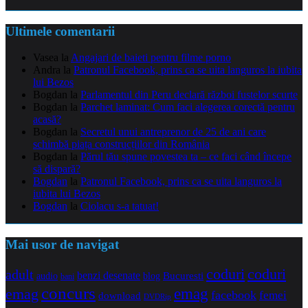
Ultimele comentarii
Vasea
la
Angajari de baieti pentru filme porno
Andra
la
Patronul Facebook, prins ca se uita languros la iubita
lui Bezos
Bogdan
la
Parlamentul din Peru declară război fustelor scurte
Bogdan
la
Parchet laminat: Cum faci alegerea corectă pentru
acasă?
Bogdan
la
Secretul unui antreprenor de 25 de ani care
schimbă piața construcțiilor din România
Bogdan
la
Părul tău spune povestea ta – ce faci când începe
să dispară?
Bogdan
la
Patronul Facebook, prins ca se uita languros la
iubita lui Bezos
Bogdan
la
Ciolacu s-a tatuat!
Mai usor de navigat
coduri
coduri
adult
benzi desenate
audio
blog
Bucuresti
bani
concurs
emag
emag
facebook
femei
download
DVDRip