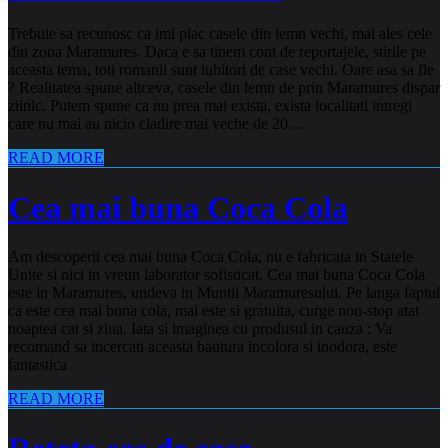
Trebuie sa recunosc ca imi plac casele din lemn vechi, mai ales cele
din zona Maramures. Daca e sa tinem cont de reportajele, stirile pe
aceasta tema, toti romanii sunt iubitori de case vechi. Oare asa sa fie
? Realitatea spune altceva, casele din lemn de prin Maramures dispar
zilnic. Putem spune ca nu prea mai exista, exista localitati intregi
care nu mai au nicio cladire mai veche de 20…
READ MORE
Cea mai buna Coca Cola
Am descoperit cea mai buna Coca Cola, nu e fabricata in Statele
Unite si nici in vreun laborator sofisticat. Cea mai buna Coca Cola
este in Maramures, undeva in Muntii Maramuresului. Pe langa faptul
ca este cea mai buna cola, mai este si gratuita, curge non-stop atat
noaptea cat si ziua. Iata si imaginea cu produsul in cauza : Va
recomand sa incercati aceasta bautura incolora si inodora, este
fantastica
READ MORE