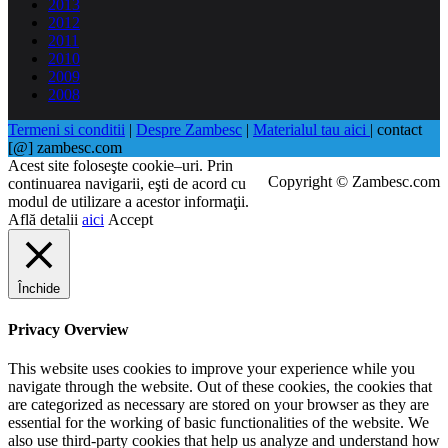
2013
2012
2011
2010
2009
2008
Termeni si conditii
|
Despre Zambesc
|
Materialul tau aici
| contact
[@] zambesc.com
Acest site foloseşte cookie–uri. Prin
Copyright © Zambesc.com
continuarea navigarii, eşti de acord cu
modul de utilizare a acestor informaţii.
Află detalii
aici
Accept
Închide
Privacy Overview
This website uses cookies to improve your experience while you
navigate through the website. Out of these cookies, the cookies that
are categorized as necessary are stored on your browser as they are
essential for the working of basic functionalities of the website. We
also use third-party cookies that help us analyze and understand how