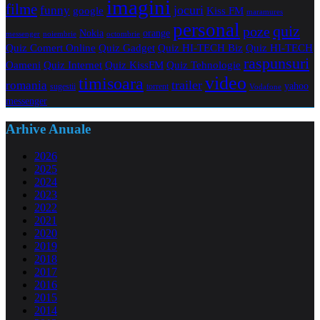
imagini
filme
jocuri
funny
Kiss FM
google
maramures
personal
quiz
poze
Nokia
orange
noiembrie
octombrie
messenger
Quiz Comert Online
Quiz Gadget
Quiz HI-TECH Biz
Quiz HI-TECH
raspunsuri
Oameni
Quiz Internet
Quiz Tehnologie
Quiz KissFM
video
timisoara
trailer
romania
yahoo
sugestii
torrent
Vodafone
messenger
Arhive Anuale
2026
2025
2024
2023
2022
2021
2020
2019
2018
2017
2016
2015
2014