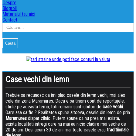
Despre
Skip
Blogroll
to
Materialul tau aici
content
Contact
Caută
după:
Case vechi din lemn
Trebuie sa recunosc ca imi plac casele din lemn vechi, mai ales
cele din zona Maramures. Daca e sa tinem cont de reportajele,
stirile pe aceasta tema, toti romanii sunt iubitori de
case vechi
.
Oare asa sa fie ? Realitatea spune altceva, casele din lemn de prin
Maramures
dispar zilnic. Putem spune ca nu prea mai exista,
exista localitati intregi care nu mai au nicio cladire mai veche de
20 de ani. Desi acum 30 de ani mai toate casele erau
traditiionale
din lemn
.