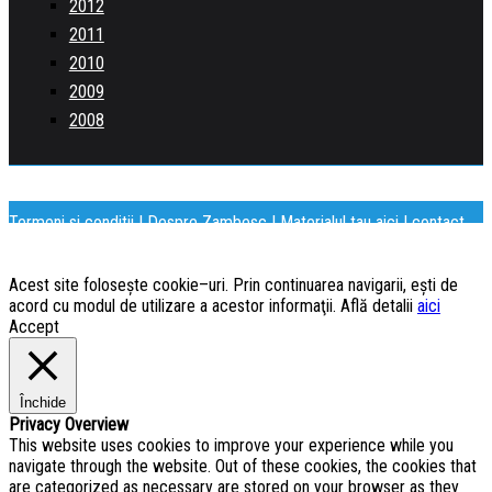
2012
2011
2010
2009
2008
Termeni si conditii
|
Despre Zambesc
|
Materialul tau aici
| contact
[@] zambesc.com
Copyright © Zambesc.com
Acest site foloseşte cookie–uri. Prin continuarea navigarii, eşti de
acord cu modul de utilizare a acestor informaţii. Află detalii
aici
Accept
Închide
Privacy Overview
This website uses cookies to improve your experience while you
navigate through the website. Out of these cookies, the cookies that
are categorized as necessary are stored on your browser as they