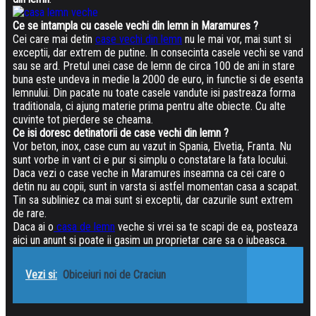
Ce se intampla cu casele vechi din lemn in Maramures ?
Cei care mai detin
case vechi din lemn
nu le mai vor, mai sunt si
exceptii, dar extrem de putine. In consecinta casele vechi
se vand
sau se ard. Pretul unei case de lemn de circa 100 de ani in stare
buna este undeva in medie la 2000 de euro, in functie si de esenta
lemnului. Din pacate nu toate casele vandute isi pastreaza forma
traditionala, ci ajung materie prima pentru alte obiecte. Cu alte
cuvinte tot pierdere se cheama.
Ce isi doresc detinatorii de case vechi din lemn ?
Vor beton, inox, case cum au vazut in Spania, Elvetia, Franta. Nu
sunt vorbe in vant ci e pur si simplu o constatare la fata locului.
Daca vezi o case veche in Maramures inseamna ca cei care o
detin nu au copii, sunt in varsta si astfel momentan casa a scapat.
Tin sa subliniez ca mai sunt si exceptii, dar cazurile sunt extrem
de rare.
Daca ai o
casa de lemn
veche si vrei sa te scapi de ea, posteaza
aici un anunt si poate ii gasim un proprietar care sa o iubeasca.
Vezi si:
Obiceiuri noi de Craciun