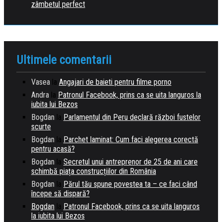
zâmbetul perfect
Ultimele comentarii
Vasea
la
Angajari de baieti pentru filme porno
Andra
la
Patronul Facebook, prins ca se uita languros la
iubita lui Bezos
Bogdan
la
Parlamentul din Peru declară război fustelor
scurte
Bogdan
la
Parchet laminat: Cum faci alegerea corectă
pentru acasă?
Bogdan
la
Secretul unui antreprenor de 25 de ani care
schimbă piața construcțiilor din România
Bogdan
la
Părul tău spune povestea ta – ce faci când
începe să dispară?
Bogdan
la
Patronul Facebook, prins ca se uita languros
la iubita lui Bezos