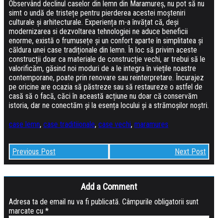
Observând declinul caselor din lemn din Maramureș, nu pot să nu
simt o undă de tristețe pentru pierderea acestei moșteniri
culturale și arhitecturale. Experiența m-a învățat că, deși
modernizarea si dezvoltarea tehnologiei ne aduce beneficii
enorme, există o frumusețe și un confort aparte în simplitatea și
căldura unei case tradiționale din lemn. În loc să privim aceste
construcții doar ca materiale de construcție vechi, ar trebui să le
valorificăm, găsind noi moduri de a le integra în viețile noastre
contemporane, poate prin renovare sau reinterpretare. Încurajez
pe oricine are ocazia să păstreze sau să restaureze o astfel de
casă să o facă, căci în această acțiune nu doar că conservăm
istoria, dar ne conectăm și la esența locului și a strămoșilor noștri.
case lemn
,
case traditiionale
,
case vechi
,
maramures
Previous Post
Next Post
Add a Comment
Adresa ta de email nu va fi publicată.
Câmpurile obligatorii sunt
marcate cu
*