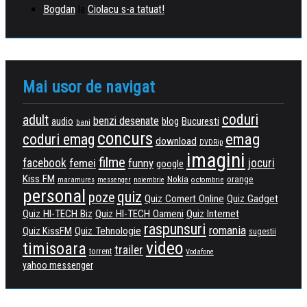
Bogdan
la
Ciolacu s-a tatuat!
Mai usor de navigat
coduri
adult
benzi desenate
Bucuresti
audio
blog
bani
concurs
emag
coduri emag
download
DVDRip
imagini
filme
facebook
femei
funny
jocuri
google
Kiss FM
Nokia
orange
maramures
messenger
noiembrie
octombrie
personal
quiz
poze
Quiz Comert Online
Quiz Gadget
Quiz HI-TECH Biz
Quiz HI-TECH Oameni
Quiz Internet
raspunsuri
romania
Quiz KissFM
Quiz Tehnologie
sugestii
video
timisoara
trailer
torrent
Vodafone
yahoo messenger