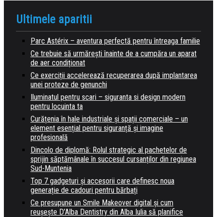
Ultimele aparitii
Parc Astérix – aventura perfectă pentru întreaga familie
Ce trebuie să urmărești înainte de a cumpăra un aparat
de aer condiționat
Ce exerciții accelerează recuperarea după implantarea
unei proteze de genunchi
Iluminatul pentru scari – siguranta si design modern
pentru locuinta ta
Curățenia în hale industriale și spații comerciale – un
element esențial pentru siguranță și imagine
profesională
Dincolo de diplomă: Rolul strategic al pachetelor de
sprijin săptămânale în succesul cursanților din regiunea
Sud-Muntenia
Top 7 gadgeturi și accesorii care definesc noua
generație de cadouri pentru bărbați
Ce presupune un Smile Makeover digital și cum
reușește D’Alba Dentistry din Alba Iulia să planifice