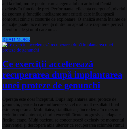
ani la rând, motiv pentru care alegerea lui nu ar trebui făcută
exclusiv în funcție de preț. Performanța, eficiența energetică, nivelul
de zgomot și funcțiile inteligente sunt criterii care influențează
confortul zilnic și costurile de exploatare. O analiză atentă înainte de
achiziție poate face diferența dintre un aparat care răspunde perfect
nevoilor tale și unul care nu…
READ MORE
Ce exerciții accelerează
recuperarea după implantarea
unei proteze de genunchi
Operația este doar începutul. După implantarea unei proteze de
genunchi, perioada care influențează cel mai mult rezultatul final
este recuperarea. Mobilitatea, stabilitatea și încrederea în mers nu
revin în mod automat, ci prin exerciții făcute progresiv și adaptate
fiecărei etape. Mulți pacienți se concentrează exclusiv pe momentul
intervenției și descoperă abia ulterior că recuperarea schimbă ritmul