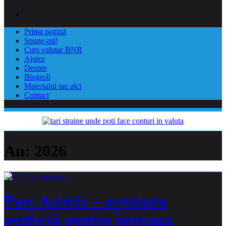
Prima pagină
Spune-mi!
Curs valutar BNR
Ajutor
Despre
Blogroll
Materialul tau aici
Contact
An:
2026
Parc Astérix – aventura
perfectă pentru întreaga