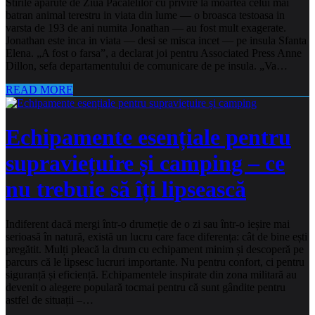
Stirile aparute de Ziua Pacalelilor cu privire la moartea celui mai
batran animal terestru in viata din lume — o broasca testoasa in
varsta de 193 de ani numita Jonathan — au fost mult exagerate.
Jonathan este inca in viata — desi se misca incet — pe insula Sfanta
Elena. „A fost o farsa”, a declarat joi pentru Associated Press Anne
Dillon, sefa departamentului de comunicare de pe insula. „Va…
READ MORE
Echipamente esențiale pentru
supraviețuire și camping – ce
nu trebuie să îți lipsească
Indiferent dacă mergi într-o drumeție de o zi sau într-o ieșire mai
serioasă în natură, există un lucru care face diferența: cât de bine ești
pregătit. Mulți pleacă la drum cu echipament minim și descoperă pe
parcurs că le lipsesc lucruri importante. Nu pentru confort, ci pentru
siguranță și eficiență. Echipamentele inspirate din zona militară au
devenit o alegere populară tocmai pentru că sunt gândite pentru
astfel de situații –…