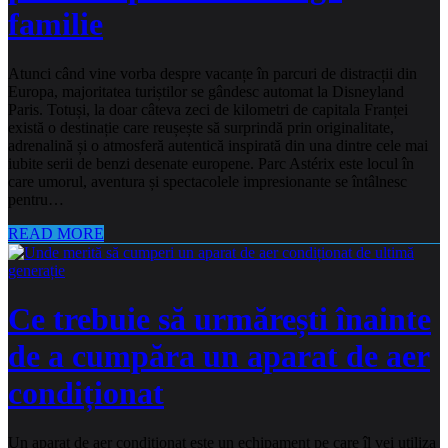
familie
Atunci când vine vorba despre vacanțe în parcuri de distracții din
Europa, majoritatea turiștilor se gândesc automat la Disneyland
Paris. Totuși, la doar câteva zeci de kilometri de capitala Franței
există o destinație care reușește să surprindă prin originalitate,
adrenalină și o atmosferă autentică inspirată din una dintre cele mai
iubite serii de benzi desenate europene. Parc Astérix este locul în
care umorul, aventura și spectacolele impresionante se întâlnesc
pentru…
READ MORE
Ce trebuie să urmărești înainte
de a cumpăra un aparat de aer
condiționat
Un aparat de aer condiționat este un echipament pe care îl vei utiliza