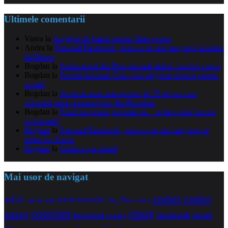
Ultimele comentarii
Vasea
la
Angajari de baieti pentru filme porno
Andra
la
Patronul Facebook, prins ca se uita languros la iubita
lui Bezos
Bogdan
la
Parlamentul din Peru declară război fustelor scurte
Bogdan
la
Parchet laminat: Cum faci alegerea corectă pentru
acasă?
Bogdan
la
Secretul unui antreprenor de 25 de ani care
schimbă piața construcțiilor din România
Bogdan
la
Părul tău spune povestea ta – ce faci când începe
să dispară?
Bogdan
la
Patronul Facebook, prins ca se uita languros la
iubita lui Bezos
Bogdan
la
Ciolacu s-a tatuat!
Mai usor de navigat
coduri
coduri
adult
benzi desenate
audio
blog
Bucuresti
bani
concurs
emag
emag
facebook
femei
download
DVDRip