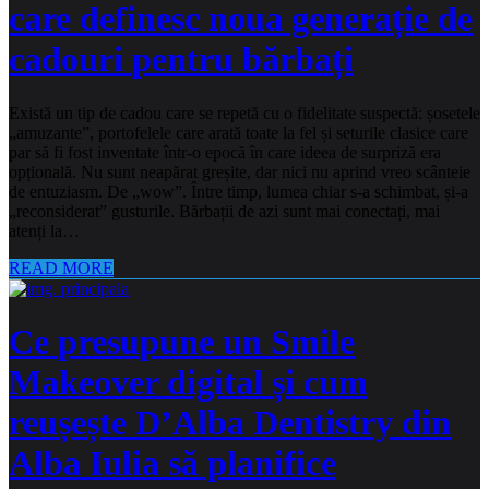
care definesc noua generație de
cadouri pentru bărbați
Există un tip de cadou care se repetă cu o fidelitate suspectă: șosetele
„amuzante”, portofelele care arată toate la fel și seturile clasice care
par să fi fost inventate într-o epocă în care ideea de surpriză era
opțională. Nu sunt neapărat greșite, dar nici nu aprind vreo scânteie
de entuziasm. De „wow”. Între timp, lumea chiar s-a schimbat, și-a
„reconsiderat” gusturile. Bărbații de azi sunt mai conectați, mai
atenți la…
READ MORE
Ce presupune un Smile
Makeover digital și cum
reușește D’Alba Dentistry din
Alba Iulia să planifice