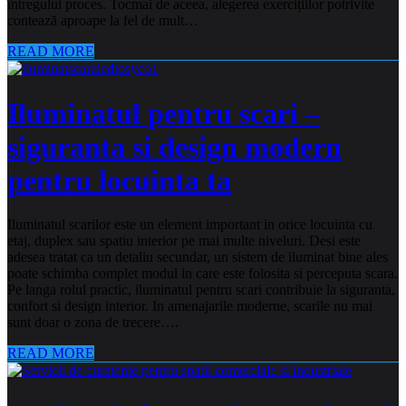
întregului proces. Tocmai de aceea, alegerea exercițiilor potrivite
contează aproape la fel de mult…
READ MORE
Iluminatul pentru scari –
siguranta si design modern
pentru locuinta ta
Iluminatul scarilor este un element important in orice locuinta cu
etaj, duplex sau spatiu interior pe mai multe niveluri. Desi este
adesea tratat ca un detaliu secundar, un sistem de iluminat bine ales
poate schimba complet modul in care este folosita si perceputa scara.
Pe langa rolul practic, iluminatul pentru scari contribuie la siguranta,
confort si design interior. In amenajarile moderne, scarile nu mai
sunt doar o zona de trecere….
READ MORE