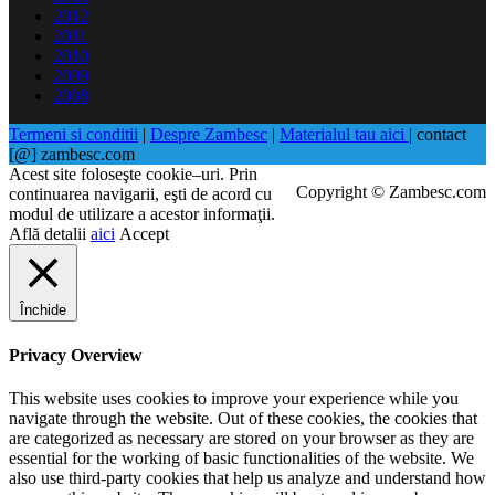
2012
2011
2010
2009
2008
Termeni si conditii
|
Despre Zambesc
|
Materialul tau aici
| contact
[@] zambesc.com
Acest site foloseşte cookie–uri. Prin
Copyright © Zambesc.com
continuarea navigarii, eşti de acord cu
modul de utilizare a acestor informaţii.
Află detalii
aici
Accept
Închide
Privacy Overview
This website uses cookies to improve your experience while you
navigate through the website. Out of these cookies, the cookies that
are categorized as necessary are stored on your browser as they are
essential for the working of basic functionalities of the website. We
also use third-party cookies that help us analyze and understand how