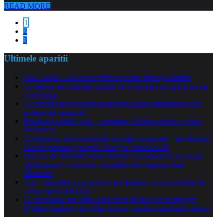
READ MORE
1
2
3
Ultimele aparitii
Parc Astérix – aventura perfectă pentru întreaga familie
Ce trebuie să urmărești înainte de a cumpăra un aparat de aer
condiționat
Ce exerciții accelerează recuperarea după implantarea unei
proteze de genunchi
Iluminatul pentru scari – siguranta si design modern pentru
locuinta ta
Curățenia în hale industriale și spații comerciale – un element
esențial pentru siguranță și imagine profesională
Dincolo de diplomă: Rolul strategic al pachetelor de sprijin
săptămânale în succesul cursanților din regiunea Sud-
Muntenia
Top 7 gadgeturi și accesorii care definesc noua generație de
cadouri pentru bărbați
Ce presupune un Smile Makeover digital și cum reușește
D’Alba Dentistry din Alba Iulia să planifice zâmbetul perfect