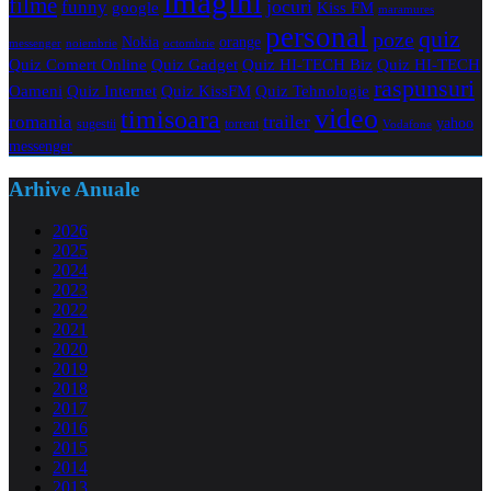
imagini
filme
jocuri
funny
Kiss FM
google
maramures
personal
quiz
poze
Nokia
orange
noiembrie
octombrie
messenger
Quiz Comert Online
Quiz Gadget
Quiz HI-TECH Biz
Quiz HI-TECH
raspunsuri
Oameni
Quiz Internet
Quiz Tehnologie
Quiz KissFM
video
timisoara
trailer
romania
yahoo
sugestii
torrent
Vodafone
messenger
Arhive Anuale
2026
2025
2024
2023
2022
2021
2020
2019
2018
2017
2016
2015
2014
2013