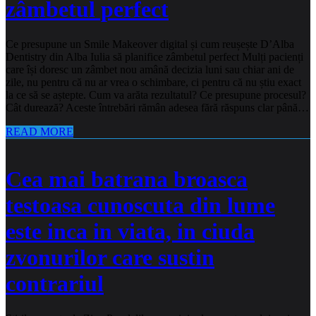
zâmbetul perfect
Ce presupune un Smile Makeover digital și cum reușește D’Alba
Dentistry din Alba Iulia să planifice zâmbetul perfect Mulți pacienți
care își doresc un zâmbet nou amână decizia luni sau chiar ani de
zile, nu pentru că nu ar vrea o schimbare, ci pentru că nu știu exact
la ce să se aștepte. Cum va arăta rezultatul? Ce presupune procesul?
Cât durează? Aceste întrebări rămân adesea fără răspuns clar până…
READ MORE
Cea mai batrana broasca
testoasa cunoscuta din lume
este inca in viata, in ciuda
zvonurilor care sustin
contrariul