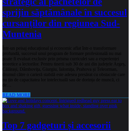
strategic al pachetelor de
sprijin săptămânale în succesul
cursanților din regiunea Sud-
Muntenia
Într-un peisaj educațional și economic aflat într-o transformare
profundă, succesul unui program de formare profesională nu mai
poate fi evaluat exclusiv prin prisma curriculei sau a experienței
teoretice a lectorilor. Pentru tinerii sub 30 de ani din județele Argeș,
Călărași, Dâmbovița, Giurgiu, Ialomița, Prahova și Teleorman,
drumul către o carieră stabilă este adesea presărat cu obstacole care
nu țin de capacitatea lor intelectuală sau de dorința de muncă, ci
de…
READ MORE
Top 7 gadgeturi și accesorii