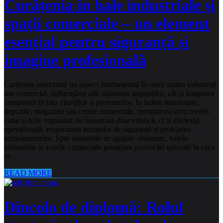
Curățenia în hale industriale și
spații comerciale – un element
esențial pentru siguranță și
imagine profesională
Curățenia reprezintă un aspect fundamental în orice spațiu industrial
sau comercial, influențând atât siguranța angajaților, cât și imaginea
companiei în fața clienților și partenerilor. În halele industriale,
depozite, magazine sau centre comerciale, menținerea unui mediu
curat și bine organizat nu înseamnă doar estetică, ci și eficiență
operațională, respectarea normelor de siguranță și protejarea
echipamentelor. Spre deosebire de spațiile obișnuite, halele
industriale și zonele comerciale presupun provocări speciale în ceea
ce…
READ MORE
Dincolo de diplomă: Rolul