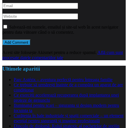
Salvează-mi numele, emailul și site-ul web în acest navigator
pentru data viitoare când o să comentez.
Acest site folosește Akismet pentru a reduce spamul.
Află cum sunt
procesate datele comentariilor tale
.
Ultimele aparitii
Parc Astérix – aventura perfectă pentru întreaga familie
Ce trebuie să urmărești înainte de a cumpăra un aparat de aer
condiționat
Ce exerciții accelerează recuperarea după implantarea unei
proteze de genunchi
Iluminatul pentru scari – siguranta si design modern pentru
locuinta ta
Curățenia în hale industriale și spații comerciale – un element
esențial pentru siguranță și imagine profesională
Dincolo de diplomă: Rolul strategic al pachetelor de sprijin