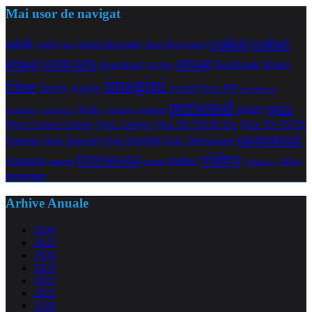
Mai usor de navigat
coduri
coduri
adult
benzi desenate
audio
blog
Bucuresti
bani
concurs
emag
emag
facebook
femei
download
DVDRip
imagini
filme
jocuri
funny
Kiss FM
google
maramures
personal
quiz
poze
Nokia
orange
noiembrie
octombrie
messenger
Quiz Comert Online
Quiz Gadget
Quiz HI-TECH Biz
Quiz HI-TECH
raspunsuri
Oameni
Quiz Internet
Quiz Tehnologie
Quiz KissFM
video
timisoara
trailer
romania
yahoo
sugestii
torrent
Vodafone
messenger
Arhive Anuale
2026
2025
2024
2023
2022
2021
2020