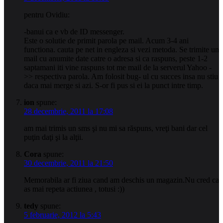
pentru Ovidiu:
-banui ca e vb de ID messenger.
Este o solutie de primit parola pe mail. Acum 3-4 ani
functiona. cauta pe net in engleza si vezi metoda. Se trimite un
mail cu anumite date catre o adresa si ca raspuns, peste 1-2
saptamani iti vine raspuns tot me mail de la serverul Yahoo -
>> respectiva parola. Am folosit bug- ul cu succes insa nu stiu
daca mai merge si azi. S-or fi pus si ei la punct intre timp.
ion
spune:
28 decembrie, 2011 la 17:08
am mai trimis un sms şi nu mi sa răspuns, vreţi bani dar cel
puţin daţi şi la alţii.
Cora
spune:
30 decembrie, 2011 la 21:50
Memorabila ar fi ziua cand am deschis un magazin.Nu cred ca
as mai repeta actiunea , totusi :))
tedy
spune:
5 februarie, 2012 la 5:43