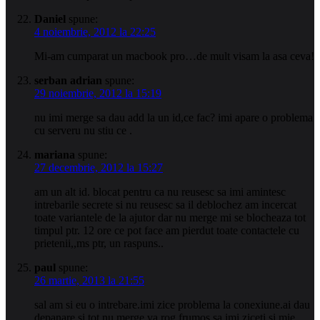
Daniel
spune:
4 noiembrie, 2012 la 22:25
Mi-am cumparat un macbook pro…de mult visam la asa ceva!
serban adrian
spune:
29 noiembrie, 2012 la 15:19
nu imi merge sa dau add la un id,ce fac? imi apare o problema
cu serveru nu stiu ce .
mariana
spune:
27 decembrie, 2012 la 15:27
am un alt id. blocat pentru ca nu reusesc sa imi amintesc
intrebarile secrete si nu reusesc sa il deblochez am incercat
toate variantele de la ajutor dar nu merge mi se blocheaza tot
timpul ptr. 12 ore ce pot face am pierdut toate contactele cu
prietenii,,ms ptr, un raspuns..
paul
spune:
26 martie, 2013 la 21:55
sal am si eu o intrebare.imi zice problema la conexiune.ai dau
depanare si tot nu merge va rog frumos sa imi ziceti si mie