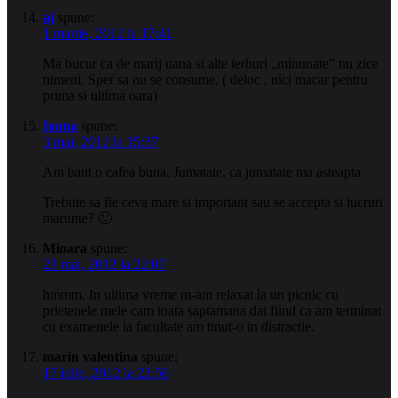
aj
spune:
1 martie, 2012 la 17:41
Ma bucur ca de marij uana si alte ierburi „minunate” nu zice
nimeni. Sper sa nu se consume. ( deloc , nici macar pentru
prima si ultima oara)
Ioana
spune:
3 mai, 2012 la 15:37
Am baut o cafea buna. Jumatate, ca jumatate ma asteapta.
Trebuie sa fie ceva mare si important sau se accepta si lucruri
marunte? 🙂
Mioara
spune:
23 mai, 2012 la 22:07
hmmm. In ultima vreme m-am relaxat la un picnic cu
prietenele mele cam toata saptamana dat fiind ca am terminat
cu examenele la facultate am tinut-o in distractie.
marin valentina
spune:
17 iulie, 2012 la 22:56