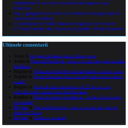
săptămânale în succesul cursanților din regiunea Sud-
Muntenia
Top 7 gadgeturi și accesorii care definesc noua generație de
cadouri pentru bărbați
Ce presupune un Smile Makeover digital și cum reușește
D’Alba Dentistry din Alba Iulia să planifice zâmbetul perfect
Ultimele comentarii
Vasea
la
Angajari de baieti pentru filme porno
Andra
la
Patronul Facebook, prins ca se uita languros la iubita
lui Bezos
Bogdan
la
Parlamentul din Peru declară război fustelor scurte
Bogdan
la
Parchet laminat: Cum faci alegerea corectă pentru
acasă?
Bogdan
la
Secretul unui antreprenor de 25 de ani care
schimbă piața construcțiilor din România
Bogdan
la
Părul tău spune povestea ta – ce faci când începe
să dispară?
Bogdan
la
Patronul Facebook, prins ca se uita languros la
iubita lui Bezos
Bogdan
la
Ciolacu s-a tatuat!