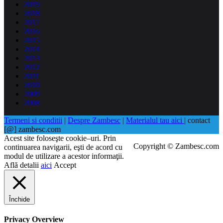
2019
2018
2017
2016
2015
2014
2013
2012
2011
2010
2009
2008
Termeni si conditii
|
Despre Zambesc
|
Materialul tau aici
| contact
[@] zambesc.com
Acest site foloseşte cookie–uri. Prin
Copyright © Zambesc.com
continuarea navigarii, eşti de acord cu
modul de utilizare a acestor informaţii.
Află detalii
aici
Accept
Închide
Privacy Overview