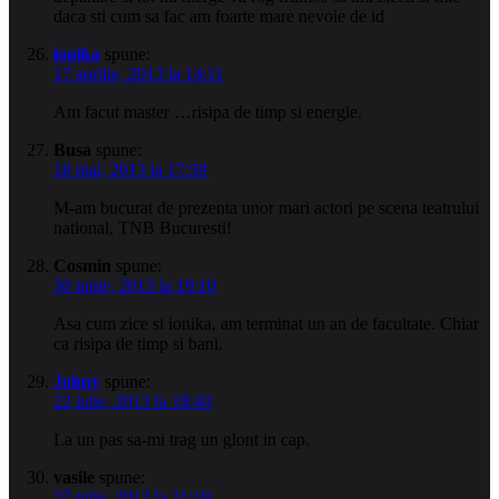
daca sti cum sa fac am foarte mare nevoie de id
ionika
spune:
17 aprilie, 2013 la 14:11
Am facut master …risipa de timp si energie.
Busa
spune:
18 mai, 2013 la 17:59
M-am bucurat de prezenta unor mari actori pe scena teatrului
national, TNB Bucuresti!
Cosmin
spune:
30 iunie, 2013 la 19:10
Asa cum zice si ionika, am terminat un an de facultate. Chiar
ca risipa de timp si bani.
Johny
spune:
22 iulie, 2013 la 18:40
La un pas sa-mi trag un glont in cap.
vasile
spune:
27 iulie, 2013 la 11:19