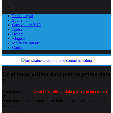
Prima pagină
Spune-mi!
Curs valutar BNR
Ajutor
Despre
Blogroll
Materialul tau aici
Contact
Ce ai facut ultima data pentru prima data
?
O intrebare simpla:
Ce ai facut ultima data pentru prima data ?
😕
O intrebare al carei raspuns poate indica daca ai o viata monotona
sau nu.