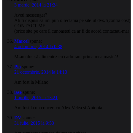
3 martie, 2014 la 21:24
Aveti messenger?
Ati fi dispusi sa imi pun o reclama pe site-ul dvs.?(contra cost)
CONTACT ME
(orice site pe care il cunoasteti ca ar fi de acord contactati-ma)
Marcel
spune:
4 octombrie, 2014 la 0:38
M-am dus să alimentez cu carburant prima mea mașină!
Pio
spune:
21 octombrie, 2014 la 14:13
Am fost la Milano.
iase
spune:
1 aprilie, 2015 la 13:21
Am fost la un concert cu Alex Velea si Antonia.
DV
spune:
31 iulie, 2015 la 9:53