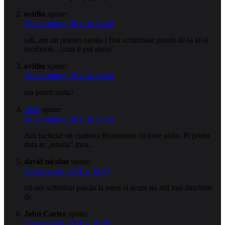
ovidiu
spune:
26 noiembrie, 2011 la 14:46
sall..am un prieten caruia i fost schimbata parola de la id si
facebook…cum il pot ajuta?
ovidiu
spune:
26 noiembrie, 2011 la 14:48
ma puteti ajuta?
Alex
spune:
28 noiembrie, 2011 la 15:59
Am incheiat un contract Buuuuuun cu niste arabi. Pt prima
data in „istoria” mea..
david nicolae
spune:
3 decembrie, 2011 la 12:17
mi-am schimbat parola la mess si acum nu mil mai daschide
dc
John Carter
spune:
5 decembrie, 2011 la 15:19