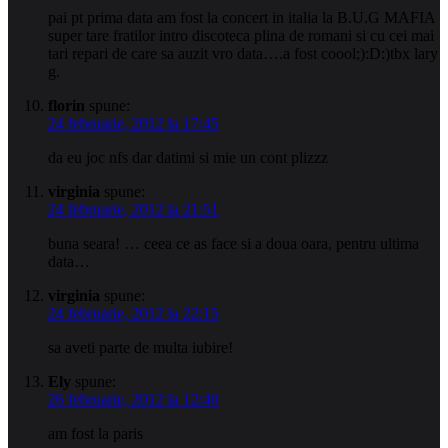
pai pt prima data am fost la concert in italia la B.U.G MAFIA
super tare fratilor intro discoteca plina de romani si cu cei mai
tari repari de care sa auzit vro data….a fost coool;):D:)tbx lary
g.
florin
spune:
24 februarie, 2012 la 17:45
da eu joc nfs dar datimi si mie un cont plizzz
virginia
spune:
24 februarie, 2012 la 21:51
buna seara! … ceea ce as face si a doua oara, pentru ultima
data…
virginia
spune:
24 februarie, 2012 la 22:15
sa aveti parte de multa iubire!
Ely
spune:
26 februarie, 2012 la 12:40
am fost la paris