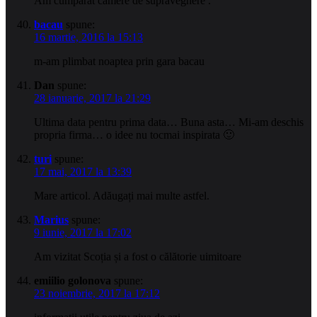
Am cumparat camere de supraveghere .
bacau
spune:
16 martie, 2016 la 15:13
m-am plimbat noaptea prin gara bacau
Dan
spune:
28 ianuarie, 2017 la 21:29
Ultima data pentru prima data… Buna asta… Mi-am deschis
propria firma… o idee nu tocmai inspirata 🙂
turi
spune:
17 mai, 2017 la 13:39
Mare articol. Adăugați mai multe astfel.
Marius
spune:
9 iunie, 2017 la 17:02
Am vizitat Scoția și a fost o călătorie uimitoare
emiilio golonova
spune:
23 noiembrie, 2017 la 17:12