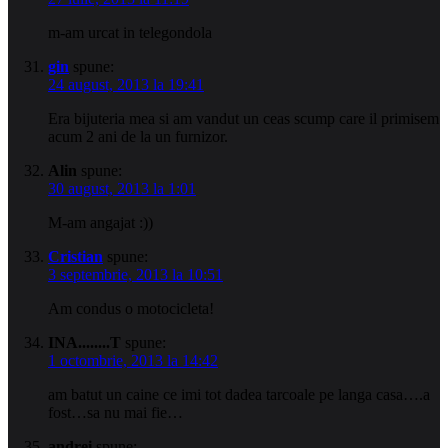
m-am urcat in telegondola
gin
spune:
24 august, 2013 la 19:41
Era bijuteria mea si am vandut un ceas scump care il primisem
acum 2 ani de la un furnizor.
Alin
spune:
30 august, 2013 la 1:01
M-am angajat :))
Cristian
spune:
3 septembrie, 2013 la 10:51
Am condus o motocicleta!
INA........T
spune:
1 octombrie, 2013 la 14:42
am batut un caine ce imi tot dadea tarcoale pe langa casa….a
fost…sa nu mai fie…
andrei
spune: