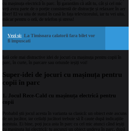
cu mașinuța electrică în parc. Îți garantăm că atât tu, cât și cel mic
veți avea parte de o porție consistentă de distracție și relaxare în aer
liber! El va uita de statul în casă în fața televizorului, iar tu vei uita,
măcar pentru o oră, de telefon și stress!
Vezi si:
La Timisoara calatorii fara bilet vor
fi impuscati
Iată cele mai distractive idei de jocuri cu mașinuța pentru copii în
parc, în curte, în parcare sau oriunde ieșiți voi!
Super-idei de jocuri cu
mașinuța
pentru
copii
î
n parc
1. Jocul Rece-Cald cu
mașinuța
electric
ă
pentru
copii
Probabil știi jocul acesta în varianta sa clasică: un obiect este ascuns
de un jucător, iar ceilalți jucători trebuie să îl caute după indicațiile
acestuia. Ei bine, poți juca asta în parc cu cel mic atunci când ieșiți
cu mașinuța lui electrică: tu ascunzi un obiect undeva în parc, după