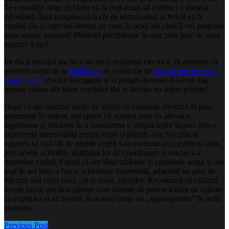
Te consolăm doar cu ideea că tu poți acum să conduci o mașină
adevărată. Însă imaginează-ți cât de entuziasmat și fericit va fi
copilul tău și cum vei deveni un erou în ochii săi când îi vei propune
toate aceste aventuri! Plimbări plictisitoare în cerc prin parc de unul
singur? Adio!
Iar dacă micuțul tău încă nu are o mașinuță electrică, îți amintim că
prietenii noștri de la
Kidiko.ro
au o selecție de
modele de mașinuțe
pentru copii
absolut fascinante și la prețuri decente. Fă-i cel mai
frumos cadou din lume copilului tău și devino un super-părinte!
După ce am încercat ideile de jocuri cu mașinuța electrică în parc
prezentate în articol, pot spune că acestea sunt cu adevărat
ingenioase și eficiente în a transforma o simplă ieșire în parc într-o
experiență memorabilă pentru copii și părinți. Am fost plăcut
surprins să văd cât de repede copiii s-au conectat cu jocurile și cum,
prin aceste activități, abilitatea lor de coordonare și reacție s-a
dezvoltat vizibil. Faptul că am lăsat tabletele și consolele acasă și am
ieșit în aer liber a fost o schimbare binevenită, aducând un plus de
bucurie atât celor mici, cât și nouă, adulților. Recomand cu căldură
aceste jocuri oricărui părinte care dorește să petreacă timp de calitate
cu copiii lor și să devină, în același timp, un „super-părinte” în ochii
acestora.
Previous Post