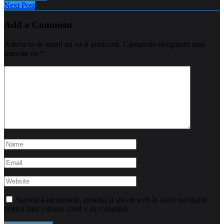
Next Post
Add a Comment
Adresa ta de email nu va fi publicată.
Câmpurile obligatorii sunt
marcate cu
*
Salvează-mi numele, emailul și site-ul web în acest navigator
pentru data viitoare când o să comentez.