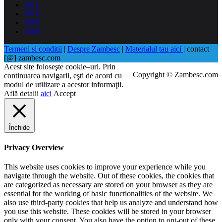
2011
2010
2009
2008
Termeni si conditii
|
Despre Zambesc
|
Materialul tau aici
| contact
[@] zambesc.com
Acest site foloseşte cookie–uri. Prin
Copyright © Zambesc.com
continuarea navigarii, eşti de acord cu
modul de utilizare a acestor informaţii.
Află detalii
aici
Accept
Închide
Privacy Overview
This website uses cookies to improve your experience while you
navigate through the website. Out of these cookies, the cookies that
are categorized as necessary are stored on your browser as they are
essential for the working of basic functionalities of the website. We
also use third-party cookies that help us analyze and understand how
you use this website. These cookies will be stored in your browser
only with your consent. You also have the option to opt-out of these