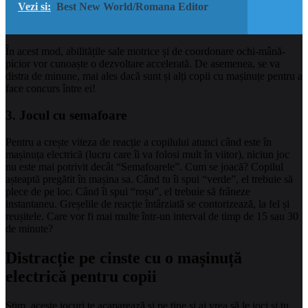
Vezi si:
Best New World/Romana Editor
În acest mod, abilitățile sale motrice și de coordonare ochi-mână-
picior vor cunoaște o dezvoltare accelerată. De asemenea, se va
distra de minune, mai ales dacă sunt și alți copii cu mașinuțe pentru a
face concurs între ei!
3. Jocul cu semafoare
Pentru a crește viteza de reacție a copilului atunci când este în
mașinuța electrică (lucru care îi va folosi mult în viitor), niciun joc
nu este mai potrivit decât “Semafoarele”. Cum se joacă? Copilul
așteaptă pregătit în mașina sa. Când tu îi spui “verde”, el trebuie să
plece de pe loc. Când îi spui “roșu”, el trebuie să frâneze
instantaneu. Greșelile de reacție întârziată se contorizează, la fel și
reușitele. Care vor fi mai multe într-un interval de timp de 15 sau 30
de minute?
Distracție
pe cinste cu o
mașinuță
electric
ă
pentru copii
Știm, aceste jocuri te acaparează și pe tine și ai vrea să le joci și tu.