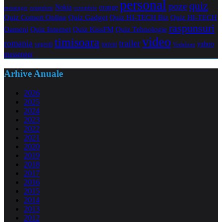
personal
quiz
poze
Nokia
orange
noiembrie
octombrie
messenger
Quiz Comert Online
Quiz Gadget
Quiz HI-TECH Biz
Quiz HI-TECH
raspunsuri
Oameni
Quiz Internet
Quiz Tehnologie
Quiz KissFM
video
timisoara
trailer
romania
yahoo
sugestii
torrent
Vodafone
messenger
Arhive Anuale
2026
2025
2024
2023
2022
2021
2020
2019
2018
2017
2016
2015
2014
2013
2012