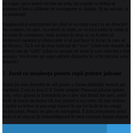
un copac sau o bancă ori într-un tufiș, iar copilul va trebui să
pornească într-o călătorie de descoperire și căutare. Și nu oricum, ci
cu mașinuța!
Imaginează-ți entuziasmul lui când se va simți exact ca un detectiv!
Va conduce, va opri, va coborî să caute, se va urca iarăși la volan și
va căuta în continuare, toate acestea în timp ce va fi atent să
ocolească oamenii și obstacolele și să parcheze în locuri în care să
nu încurce. Tu îi vei da doar indicații de “rece” (când este departe de
obiect) sau de “cald” (când se apropie de zona în care obiectul a fost
ascuns). Vei deveni un super-părinte distractiv în ochii micului șofer
detectiv!
2. Jocul cu
mașinuța
pentru copii printre jaloane
Acest joc este deosebit de util pentru a forma abilitățile motorii ale
copilului. Cum se joacă? E foarte simplu! Plasează jaloane (pietre,
cutii, orice găsești la îndemână) pe o alee mai liberă din parc, astfel
încât să creezi un traseu cât mai șerpuit și cu curbe cât mai strânse.
Copilul va trebui să parcurgă traseul în așa fel încât să nu atingă
niciun jalon. Pentru un plus de adrenalină, îl poți cronometra astfel
încât el să vrea să își îmbunătățească în mod constant timpul obținut.