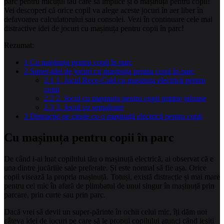
parc pentru micuțul tău care să implice și o mașinuță pentru copii!
Vei descoperi că orice copil va alege aceste jocuri în aer liber în
defavoarea calculatorului sau consolei. Vezi în continuare cele mai
distractive idei de jocuri cu mașinuța pentru copii în parc!
Rezumat:
1
Cu mașinuța pentru copii în parc
2
Super-idei de jocuri cu mașinuța pentru copii în parc
2.1
1. Jocul Rece-Cald cu mașinuța electrică pentru
copii
2.2
2. Jocul cu mașinuța pentru copii printre jaloane
2.3
3. Jocul cu semafoare
3
Distracție pe cinste cu o mașinuță electrică pentru copii
Cu
mașinuța
pentru copii
î
n parc
De când i-ai luat copilului tău o mașinuță electrică, ai observat că e
una dintre jucăriile sale preferate. Și este normal să fie așa. Orice
copil visează la propria mașinuță. Totuși, există distracție și mai mare
pentru cel mic în afară de plimbatul de unul singur în mașinuță prin
parcare, prin curte sau prin parc.
Dacă vrei să devii un super-părinte în ochii celui mic, îți dăm noi
câteva idei de jocuri pe care să le propui copilului atunci când ieșiți