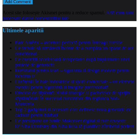
Acest site folosește Akismet pentru a reduce spamul.
Află cum sunt
procesate datele comentariilor tale
.
Ultimele aparitii
Parc Astérix – aventura perfectă pentru întreaga familie
Ce trebuie să urmărești înainte de a cumpăra un aparat de aer
condiționat
Ce exerciții accelerează recuperarea după implantarea unei
proteze de genunchi
Iluminatul pentru scari – siguranta si design modern pentru
locuinta ta
Curățenia în hale industriale și spații comerciale – un element
esențial pentru siguranță și imagine profesională
Dincolo de diplomă: Rolul strategic al pachetelor de sprijin
săptămânale în succesul cursanților din regiunea Sud-
Muntenia
Top 7 gadgeturi și accesorii care definesc noua generație de
cadouri pentru bărbați
Ce presupune un Smile Makeover digital și cum reușește
D’Alba Dentistry din Alba Iulia să planifice zâmbetul perfect