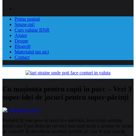
Prima pagină
Spune-mi!
Curs valutar BNR
Ajutor
Despre
Blogroll
Materialul tau aici
Contact
Cu mașinuța pentru copii în parc – Vezi 3
super-idei de jocuri pentru super-părinți
Probabil îți vine greu să crezi că e adevărat, însă există anumite
jocuri care îi pot distra pe cei mici mai mult decât o sesiune de jocuri
pe consolă! Îți dezvăluim secretul: jocurile pe care le poți crea în