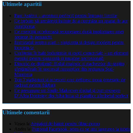
Ultimele aparitii
Parc Astérix – aventura perfectă pentru întreaga familie
Ce trebuie să urmărești înainte de a cumpăra un aparat de aer
condiționat
Ce exerciții accelerează recuperarea după implantarea unei
proteze de genunchi
Iluminatul pentru scari – siguranta si design modern pentru
locuinta ta
Curățenia în hale industriale și spații comerciale – un element
esențial pentru siguranță și imagine profesională
Dincolo de diplomă: Rolul strategic al pachetelor de sprijin
săptămânale în succesul cursanților din regiunea Sud-
Muntenia
Top 7 gadgeturi și accesorii care definesc noua generație de
cadouri pentru bărbați
Ce presupune un Smile Makeover digital și cum reușește
D’Alba Dentistry din Alba Iulia să planifice zâmbetul perfect
Ultimele comentarii
Vasea
la
Angajari de baieti pentru filme porno
Andra
la
Patronul Facebook, prins ca se uita languros la iubita