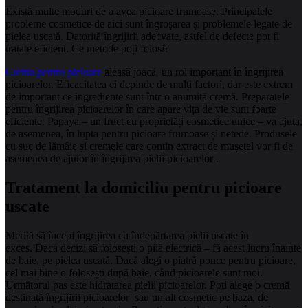
Există multe moduri de a avea picioare frumoase. Principalele
probleme cosmetice de aici sunt îngroșarea și problemele legate de
pielea uscată. Datorită îngrijirii adecvate, astfel de defecte pot fi
tratate eficient. Ce metode poți folosi?
Crema pentru picioare
aleasă joacă un rol important în îngrijirea
picioarelor. Eficacitatea ei depinde de mulți factori, dar este extrem
de important ce ingrediente sunt într-o anumită cremă. Preparatele
pentru îngrijirea picioarelor în care apare vița de vie sunt foarte
eficiente. Papaya – un fruct cu proprietăți cosmetice unice – va ajuta,
de asemenea, în lupta pentru picioare frumoase și netede. Produsele
cu suc de lămâie și cremele care conțin extract de mușețel vor fi de
asemenea de ajutor în îngrijirea pielii picioarelor .
Tratament la domiciliu pentru picioare
uscate
Merită să începi îngrijirea cu îndepărtarea pielii uscate în
exces. Daca decizi să folosești o pilă electrică – fă acest lucru înainte
de baie, pe pielea uscată. Dacă alegi o piatră ponce pentru picioare,
cel mai bine o folosești după baie, când picioarele sunt moi.
Următorul pas este hidratarea pielii picioarelor. Poți alege o cremă
destinată îngrijirii picioarelor sau un alt cosmetic pe baza, de