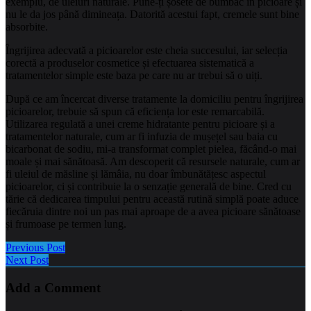
exemplu, de uleiuri naturale. Pune-ți șosete de bumbac în picioare și
nu le da jos până dimineața. Datorită acestui fapt, cremele sunt bine
absorbite.
Îngrijirea adecvată a picioarelor este cheia succesului, iar selecția
corectă a produselor cosmetice și efectuarea sistematică a
tratamentelor simple este baza pe care nu ar trebui să o uiți.
După ce am încercat diverse tratamente la domiciliu pentru îngrijirea
picioarelor, trebuie să spun că eficiența lor este remarcabilă.
Utilizarea regulată a unei creme hidratante pentru picioare și a
tratamentelor naturale, cum ar fi infuzia de mușețel sau baia cu
bicarbonat de sodiu, mi-a transformat complet pielea, făcând-o mai
moale și mai sănătoasă. Am descoperit că resursele naturale, cum ar
fi uleiul de măsline și lămâia, nu doar îmbunătățesc aspectul
picioarelor, ci și contribuie la o senzație generală de bine. Cred cu
tărie că dedicarea timpului pentru această rutină simplă poate aduce
fiecăruia dintre noi un pas mai aproape de a avea picioare sănătoase
și frumoase pe termen lung.
Previous Post
Next Post
Add a Comment