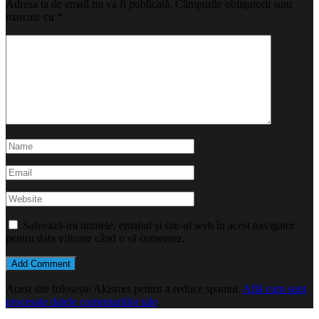
Adresa ta de email nu va fi publicată.
Câmpurile obligatorii sunt
marcate cu
*
Salvează-mi numele, emailul și site-ul web în acest navigator
pentru data viitoare când o să comentez.
Acest site folosește Akismet pentru a reduce spamul.
Află cum sunt
procesate datele comentariilor tale
.