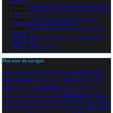
lui Bezos
Bogdan
la
Parlamentul din Peru declară război fustelor scurte
Bogdan
la
Parchet laminat: Cum faci alegerea corectă pentru
acasă?
Bogdan
la
Secretul unui antreprenor de 25 de ani care
schimbă piața construcțiilor din România
Bogdan
la
Părul tău spune povestea ta – ce faci când începe
să dispară?
Bogdan
la
Patronul Facebook, prins ca se uita languros la
iubita lui Bezos
Bogdan
la
Ciolacu s-a tatuat!
Mai usor de navigat
coduri
coduri
adult
benzi desenate
audio
blog
Bucuresti
bani
concurs
emag
emag
facebook
femei
download
DVDRip
imagini
filme
jocuri
funny
Kiss FM
google
maramures
personal
quiz
poze
Nokia
orange
noiembrie
octombrie
messenger
Quiz Comert Online
Quiz Gadget
Quiz HI-TECH Biz
Quiz HI-TECH
raspunsuri
Oameni
Quiz Internet
Quiz Tehnologie
Quiz KissFM