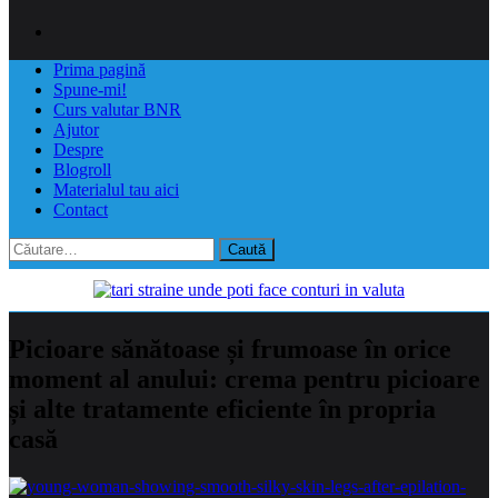
Prima pagină
Spune-mi!
Curs valutar BNR
Ajutor
Despre
Blogroll
Materialul tau aici
Contact
Caută
după:
Picioare sănătoase și frumoase în orice
moment al anului: crema pentru picioare
și alte tratamente eficiente în propria
casă