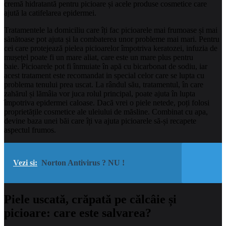
cremă hidratantă pentru picioare și acele produse cosmetice care
ajută la catifelarea epidermei.
Tratamentele la domiciliu care îți fac picioarele mai frumoase și mai
sănătoase pot ajuta și la combaterea unor probleme mai mari. Pentru
cei care protejează pielea picioarelor împotriva keratozei, infuzia de
mușețel poate fi un mare aliat, care este un mare plus pentru
baie. Picioarele pot fi înmuiate în apă cu bicarbonat de sodiu, iar
acest tratament este recomandat in special celor care se lupta cu
problema tenului prea uscat. La rândul său, tratamentul, în care
zahărul și lămâia vor juca rolul principal, poate ajuta în lupta
împotriva epidermei caloase. Dacă vrei o piele netede, poți folosi
proprietățile cosmetice ale uleiului de măsline. Combinat cu apa,
devine baza unei băi care îți va ajuta picioarele să-și recapete
aspectul frumos.
Vezi si:
Norton Antivirus ? NU !
Piele uscată, crăpată pe călcâie și
picioare: care este salvarea?