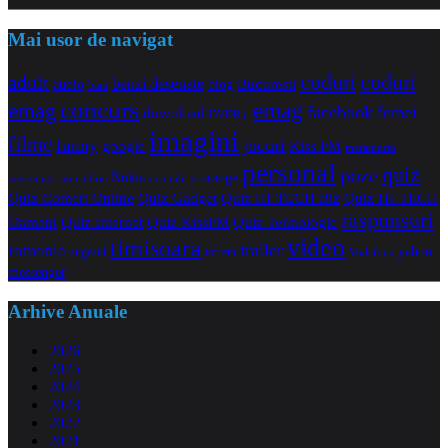
Mai usor de navigat
coduri
coduri
adult
benzi desenate
audio
blog
Bucuresti
bani
concurs
emag
emag
facebook
femei
download
DVDRip
imagini
filme
jocuri
funny
Kiss FM
google
maramures
personal
quiz
poze
Nokia
orange
noiembrie
octombrie
messenger
Quiz Comert Online
Quiz Gadget
Quiz HI-TECH Biz
Quiz HI-TECH
raspunsuri
Oameni
Quiz Internet
Quiz Tehnologie
Quiz KissFM
video
timisoara
trailer
romania
yahoo
sugestii
torrent
Vodafone
messenger
Arhive Anuale
2026
2025
2024
2023
2022
2021