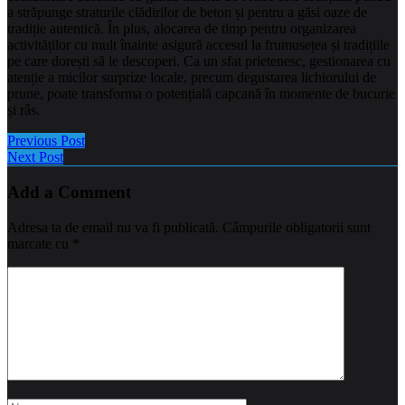
a străpunge straturile clădirilor de beton și pentru a găsi oaze de
tradiție autentică. În plus, alocarea de timp pentru organizarea
activităților cu mult înainte asigură accesul la frumusețea și tradițiile
pe care dorești să le descoperi. Ca un sfat prietenesc, gestionarea cu
atenție a micilor surprize locale, precum degustarea lichiorului de
prune, poate transforma o potențială capcană în momente de bucurie
și râs.
Previous Post
Next Post
Add a Comment
Adresa ta de email nu va fi publicată.
Câmpurile obligatorii sunt
marcate cu
*