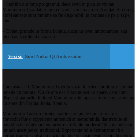
– Stabiliti din timp programul, daca aveti in plan sa vizitati
Maramuresul, sa dati o tura cu sania sau cu caruta. Aranjati din timp,
altfel sansele sunt minime sa fie disponibil un carutas de pe o zi pe
alta.
– Evitati prunele in forma lichida, daca nu aveti antrenament, sau
incercati sa diluati cu apa :).
Vezi si:
Sunt Nokia Qt Ambassador
Cam asta ar fi, Maramuresul merita vazut in orice anotimp si cat mai
repede cu putinta. Nu de alta dar Maramuresul dispare, cam cum
dispar si padurile. In locul Maramuresului apar cartiere care seamana
cu zone din Franta, Italia, Spania.
Maramureșul are un farmec aparte care poate transforma un
concediu într-o experiență autentică și memorabilă, dar trebuie să
navighezi cu înțelepciune printre artificiile modernității care adeseori
inundă acest peisaj tradițional. Experiența mi-a demonstrat că o
comunicare deschisă cu gazda înainte de sosire este esențială pentru