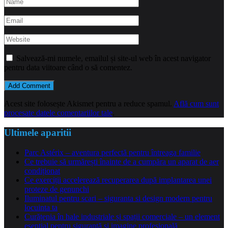
Salvează-mi numele, emailul și site-ul web în acest navigator
pentru data viitoare când o să comentez.
Acest site folosește Akismet pentru a reduce spamul.
Află cum sunt
procesate datele comentariilor tale
.
Ultimele aparitii
Parc Astérix – aventura perfectă pentru întreaga familie
Ce trebuie să urmărești înainte de a cumpăra un aparat de aer
condiționat
Ce exerciții accelerează recuperarea după implantarea unei
proteze de genunchi
Iluminatul pentru scari – siguranta si design modern pentru
locuinta ta
Curățenia în hale industriale și spații comerciale – un element
esențial pentru siguranță și imagine profesională