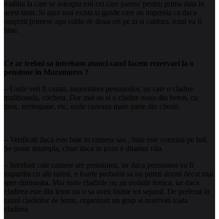
traditia la care se asteapta toti cei care pasesc pentru prima data in
acest tinut. Si apoi mai exista si gazde care au impresia ca daca
oaspetii primesc apa calda de doua ori pe zi si caldura, totul va fi
bine.
Ce ar trebui sa intrebam atunci cand facem rezervari la o
pensiune in Maramures ?
– Unde veti fi cazati, majoritatea pensiunilor, au cate o cladire
traditionala, cocheta. Dar mai au si o cladire
noua din beton, cu
inox, termopane, etc, unde cazeaza mare parte din clienti.
– Verificati daca este baie in camera sau , baia este comuna pe hol.
Se poate intampla, chiar daca in poze e ditamai vila.
– Intrebati cate camere are pensiunea, iar daca pensiunea va fi
impartita cu alti turisti, e foarte probabil sa nu puteti dormi decat mai
spre dimineata. Mai toate cladirile nu au izolatie fonica, iar daca
cladirea este din lemn nu o sa aveti liniste tot sejurul. De preferat in
cazul cladirilor de lemn, organizati un grup si rezervati toata
cladirea.