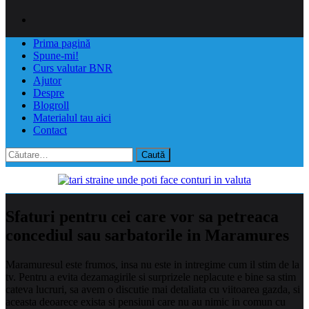
Prima pagină
Spune-mi!
Curs valutar BNR
Ajutor
Despre
Blogroll
Materialul tau aici
Contact
Caută
după:
Sfaturi pentru cei care vor sa petreaca
concediul sau sarbatorile in Maramures
Maramuresul este frumos, insa nu este in intregime cum il stim de la
tv. Pentru a evita dezamagirile si surprizele neplacute e bine sa stim
cateva lucruri, sa avem o discutie mai detaliata cu viitoarea gazda, si
aceasta deoarece exista si pensiuni care nu au nimic in comun cu