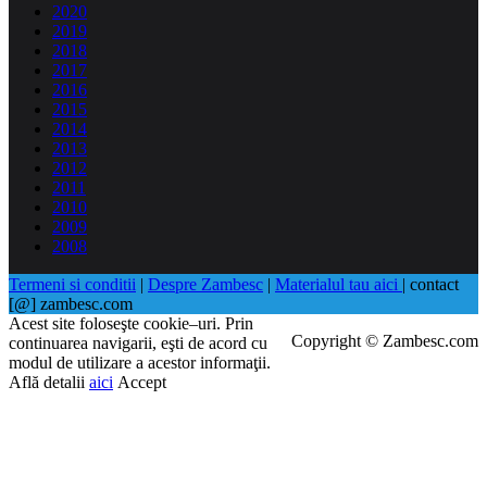
2020
2019
2018
2017
2016
2015
2014
2013
2012
2011
2010
2009
2008
Termeni si conditii
|
Despre Zambesc
|
Materialul tau aici
| contact
[@] zambesc.com
Acest site foloseşte cookie–uri. Prin
Copyright © Zambesc.com
continuarea navigarii, eşti de acord cu
modul de utilizare a acestor informaţii.
Află detalii
aici
Accept