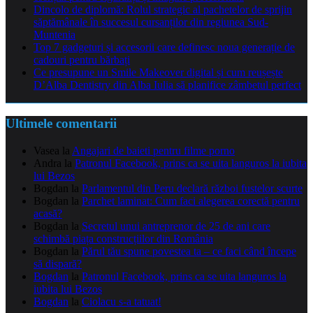
Dincolo de diplomă: Rolul strategic al pachetelor de sprijin
săptămânale în succesul cursanților din regiunea Sud-
Muntenia
Top 7 gadgeturi și accesorii care definesc noua generație de
cadouri pentru bărbați
Ce presupune un Smile Makeover digital și cum reușește
D’Alba Dentistry din Alba Iulia să planifice zâmbetul perfect
Ultimele comentarii
Vasea
la
Angajari de baieti pentru filme porno
Andra
la
Patronul Facebook, prins ca se uita languros la iubita
lui Bezos
Bogdan
la
Parlamentul din Peru declară război fustelor scurte
Bogdan
la
Parchet laminat: Cum faci alegerea corectă pentru
acasă?
Bogdan
la
Secretul unui antreprenor de 25 de ani care
schimbă piața construcțiilor din România
Bogdan
la
Părul tău spune povestea ta – ce faci când începe
să dispară?
Bogdan
la
Patronul Facebook, prins ca se uita languros la
iubita lui Bezos
Bogdan
la
Ciolacu s-a tatuat!