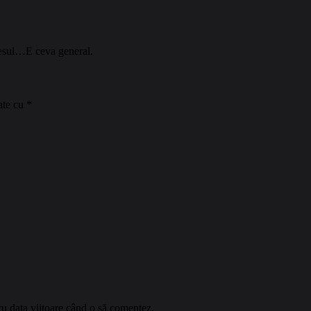
resul…E ceva general.
ate cu
*
ru data viitoare când o să comentez.