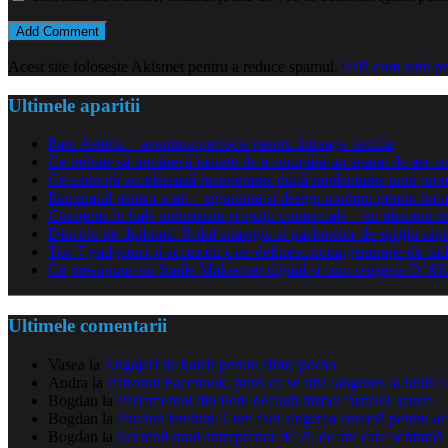
Acest site folosește Akismet pentru a reduce spamul.
Află cum sunt pro
Ultimele aparitii
Parc Astérix – aventura perfectă pentru întreaga familie
Ce trebuie să urmărești înainte de a cumpăra un aparat de aer co
Ce exerciții accelerează recuperarea după implantarea unei pro
Iluminatul pentru scari – siguranta si design modern pentru locu
Curățenia în hale industriale și spații comerciale – un element e
Dincolo de diplomă: Rolul strategic al pachetelor de sprijin să
Top 7 gadgeturi și accesorii care definesc noua generație de cad
Ce presupune un Smile Makeover digital și cum reușește D’Alba 
Ultimele comentarii
Vasea
la
Angajari de baieti pentru filme porno
Andra
la
Patronul Facebook, prins ca se uita languros la iubita 
Bogdan
la
Parlamentul din Peru declară război fustelor scurte
Bogdan
la
Parchet laminat: Cum faci alegerea corectă pentru a
Bogdan
la
Secretul unui antreprenor de 25 de ani care schimbă 