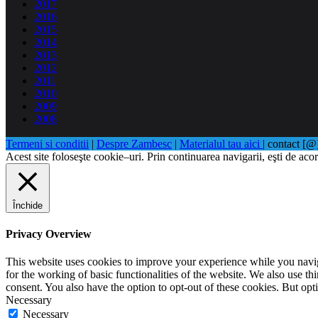
2017
2016
2015
2014
2013
2012
2011
2010
2009
2008
Termeni si conditii
|
Despre Zambesc
|
Materialul tau aici
| contact [
Acest site foloseşte cookie–uri. Prin continuarea navigarii, eşti de acor
Închide
Privacy Overview
This website uses cookies to improve your experience while you naviga
for the working of basic functionalities of the website. We also use t
consent. You also have the option to opt-out of these cookies. But op
Necessary
Necessary