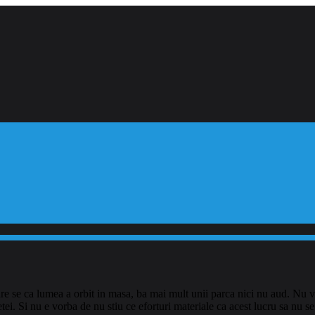
are se ca lumea a orbit in masa, ba mai mult unii parca nici nu aud. Nu
i. Si nu e vorba de nu stiu ce eforturi materiale ca acest lucru sa nu