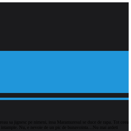
 vreau sa jignesc pe nimeni, insa Maramuresul se duce de rapa. Tot ceea
 se intample. Nu, e nevoie de un pic de bunavointa…Nu mai ardeti