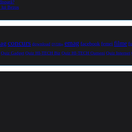
dispară?
a lui Bezos
concurs
mag
emag
filme
facebook
femei
f
download
DVDRip
Quiz Gadget
Quiz HI-TECH Biz
Quiz HI-TECH Oameni
Quiz Internet