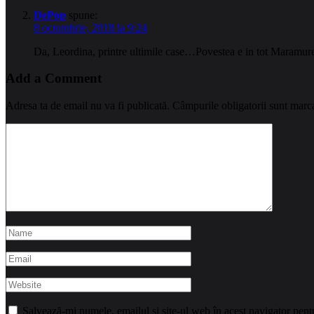
DePop
spune:
8 octombrie, 2018 la 9:24
Da, Leordina, printre ultimile case…Povestea e in tot Maramu
Add a Comment
Adresa ta de email nu va fi publicată.
Câmpurile obligatorii sunt marc
Salvează-mi numele, emailul și site-ul web în acest navigator pent