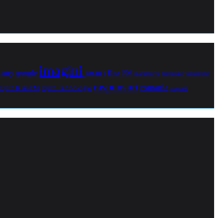
imagini
jocuri
unny
Kiss FM
google
maramures
noiembrie
messenger
raspunsuri
romania
Quiz Tehnologie
Quiz KissFM
sugestii