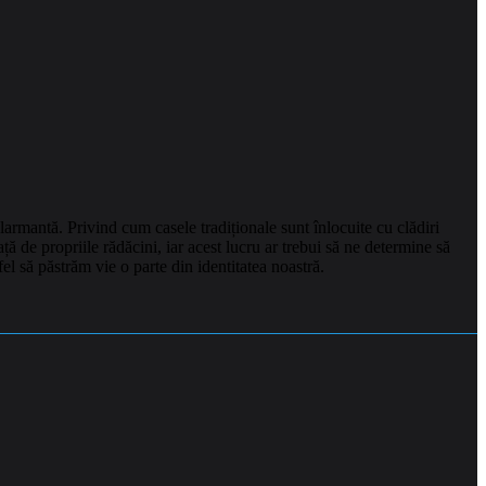
 alarmantă. Privind cum casele tradiționale sunt înlocuite cu clădiri
ă de propriile rădăcini, iar acest lucru ar trebui să ne determine să
el să păstrăm vie o parte din identitatea noastră.