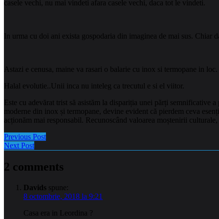
casele vechi, nu mai vindeti afara casele vechi, daca tot le vindeti.
In urma cu doi ani exista gospodaria din imaginea de mai sus. Chiar d
Astazi e cenusa, maine va rasari o balarie cu inox si termopane in loc.
Halal evolutie..Unii inca nu inteleg ca trecutul e si el viitor.
Este cu adevărat trist să asistăm la dispariția unei părți semnificative a
moderne din inox și termopane, devine evident că pierdem ceva esențial ș
acționăm mai responsabil. Recunoscând valoarea moștenirii culturale, put
Previous Post
Next Post
2 comments
Davids
spune:
8 octombrie, 2018 la 9:21
Casa era in Leordina ?