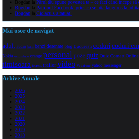
Bogdan
la
Părul tău spune povestea ta – ce faci când începe să 
Bogdan
la
Patronul Facebook, prins ca se uita languros la iubit
Bogdan
la
Ciolacu s-a tatuat!
Mai usor de navigat
coduri e
coduri
adult
benzi desenate
audio
blog
Bucuresti
bani
personal
quiz
poze
Quiz Comert Online
Nokia
orange
octombrie
video
timisoara
trailer
yahoo messenger
torrent
Vodafone
Arhive Anuale
2026
2025
2024
2023
2022
2021
2020
2019
2018