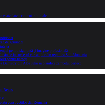
cesate datele comentariilor tale
.
ndiționat
teze de genunchi
inta ta
sențial pentru siguranță și imagine profesională
ptămânale în succesul cursanților din regiunea Sud-Muntenia
ouri pentru bărbați
Dentistry din Alba Iulia să planifice zâmbetul perfect
lui Bezos
casă?
piața construcțiilor din România