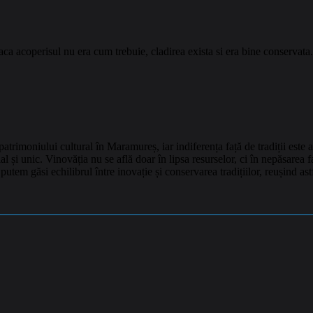
aca acoperisul
nu era cum trebuie, cladirea exista si era bine conservata.
 patrimoniului cultural în Maramureș, iar indiferența față de tradiții este
i unic. Vinovăția nu se află doar în lipsa resurselor, ci în nepăsarea faț
em găsi echilibrul între inovație și conservarea tradițiilor, reușind astf