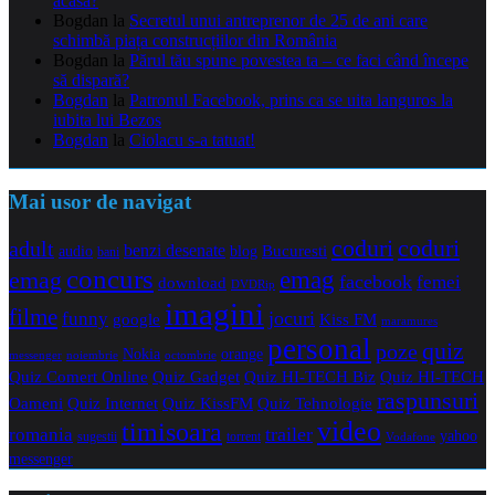
acasă?
Bogdan
la
Secretul unui antreprenor de 25 de ani care
schimbă piața construcțiilor din România
Bogdan
la
Părul tău spune povestea ta – ce faci când începe
să dispară?
Bogdan
la
Patronul Facebook, prins ca se uita languros la
iubita lui Bezos
Bogdan
la
Ciolacu s-a tatuat!
Mai usor de navigat
coduri
coduri
adult
benzi desenate
audio
blog
Bucuresti
bani
concurs
emag
emag
facebook
femei
download
DVDRip
imagini
filme
jocuri
funny
Kiss FM
google
maramures
personal
quiz
poze
Nokia
orange
noiembrie
octombrie
messenger
Quiz Comert Online
Quiz Gadget
Quiz HI-TECH Biz
Quiz HI-TECH
raspunsuri
Oameni
Quiz Internet
Quiz Tehnologie
Quiz KissFM
video
timisoara
trailer
romania
yahoo
sugestii
torrent
Vodafone
messenger