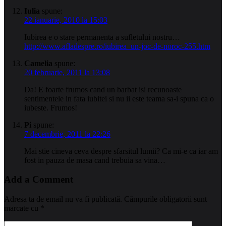
Iulia
spune:
22 ianuarie, 2010 la 15:03
Iubirea e o stare permanenta a sufletului nostru…
http://www.afladespre.ro/iubirea_un-joc-de-noroc-255.htm
Camelia
spune:
20 februarie, 2011 la 13:08
Da! E foarte frumos cand un barbat isi recunoaste
sentimentele in fata iubitei si nu ii este teama sa-i spuna ca o
iubeste. Frumos!
Pi
spune:
7 decembrie, 2011 la 22:26
Mai stie cineva ceva despre sfarsitul lumii? Ca mi-e ca iar am
fost in pauza de masa cand trebuia sa vina…
Add a Comment
Adresa ta de email nu va fi publicată.
Câmpurile obligatorii sunt
marcate cu
*