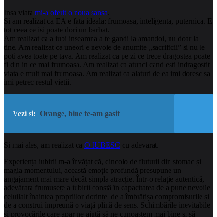
Insa viata
mi-a oferit o noua sansa
.
Si am realizat ca EA e fata ideala: frumoasa, inteligenta, puternica. E
tot ceea ce isi poate dori un barbat.
Am realizat ca a iubi inseamna a te gandi la amandoi, nu doar la
tine. Am realizat ca uneori e nevoie de anumite „sacrificii” si nu le
poti avea toate pe tava. Am realizat ca pe zi ce trece dragostea poate
fi din in ce mai frumoasa. Am realizat ca atunci cand esti indragostit
viata e mult mai frumoasa. Am realizat ca alaturi de ea imi doresc sa
imi petrec restul vietii.
Vezi si:
Orange, bine te-am gasit
Si mai ales, am realizat ca
O IUBESC
cu adevarat.
Experiența iubirii m-a învățat că, dincolo de fluturii din stomac și
magia momentului, această emoție profundă presupune un
angajament mai mare decât simpla atracție. Într-o relație autentică,
adevărata frumusețe a iubirii constă în capacitatea de a pune nevoile
celuilalt înaintea propriilor dorințe, de a îmbrățișa compromisurile și
de a construi împreună o viață plină de sens. Schimbările inevitabile
și provocările care apar ne ajută să ne cunoaștem mai bine și să