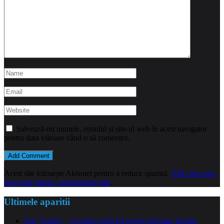
Salvează-mi numele, emailul și site-ul web în acest navigator
pentru data viitoare când o să comentez.
Acest site folosește Akismet pentru a reduce spamul.
Află cum sunt
procesate datele comentariilor tale
.
Ultimele aparitii
Parc Astérix – aventura perfectă pentru întreaga familie