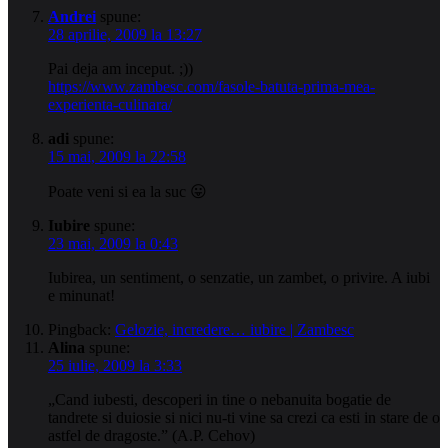
Andrei
spune:
28 aprilie, 2009 la 13:27
Pai deja am inceput. ;))
https://www.zambesc.com/fasole-batuta-prima-mea-
experienta-culinara/
adi
spune:
15 mai, 2009 la 22:58
Poate veni si ea la suc 😛
Iubire
spune:
23 mai, 2009 la 0:43
Iubirea, un sentiment, o senzatie, un zambet, o privire. A iubi
e minunat!
Pingback:
Gelozie, incredere… iubire | Zambesc
Alina
spune:
25 iulie, 2009 la 3:33
„Cand iubesti, descoperi in tine o nebanuita bogatie de
tandrete si duiosie si nici nu-ti vine sa crezi ca esti in stare de o
astfel de dragoste.” (A.P. Cehov)