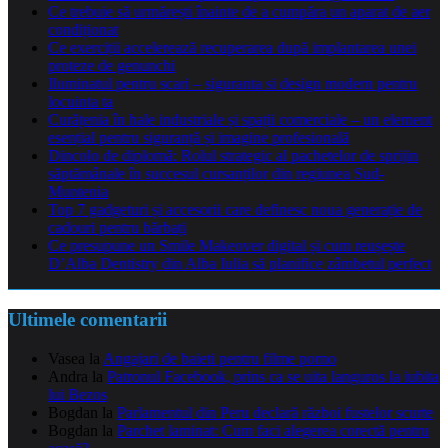
Ce trebuie să urmărești înainte de a cumpăra un aparat de aer
condiționat
Ce exerciții accelerează recuperarea după implantarea unei
proteze de genunchi
Iluminatul pentru scari – siguranta si design modern pentru
locuinta ta
Curățenia în hale industriale și spații comerciale – un element
esențial pentru siguranță și imagine profesională
Dincolo de diplomă: Rolul strategic al pachetelor de sprijin
săptămânale în succesul cursanților din regiunea Sud-
Muntenia
Top 7 gadgeturi și accesorii care definesc noua generație de
cadouri pentru bărbați
Ce presupune un Smile Makeover digital și cum reușește
D’Alba Dentistry din Alba Iulia să planifice zâmbetul perfect
Ultimele comentarii
Vasea
la
Angajari de baieti pentru filme porno
Andra
la
Patronul Facebook, prins ca se uita languros la iubita
lui Bezos
Bogdan
la
Parlamentul din Peru declară război fustelor scurte
Bogdan
la
Parchet laminat: Cum faci alegerea corectă pentru