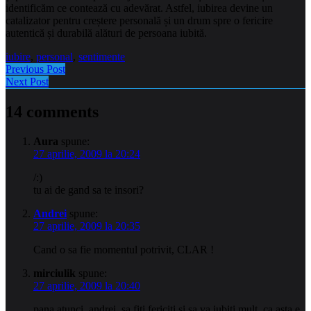
identificăm ce contează cu adevărat. Astfel, iubirea devine un
catalizator pentru creștere personală și un drum spre o fericire
autentică și durabilă alături de persoana iubită.
iubire
,
personal
,
sentimente
Previous Post
Next Post
14 comments
Aura
spune:
27 aprilie, 2009 la 20:24
/:)
tu ai de gand sa te insori?
Andrei
spune:
27 aprilie, 2009 la 20:35
Cand o sa fie momentul potrivit, CLAR !
mirciulik
spune:
27 aprilie, 2009 la 20:40
pana atunci, andrei, sa fiti fericiti si sa va iubiti mult, ca asta e