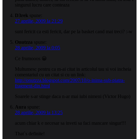
singurul lucru care conteaza
D3rek
spune:
27 aprilie, 2009 la 21:29
sunt fericit ca esti fericit, dar pe la basket cand mai treci? :-w
Onutzza
spune:
28 aprilie, 2009 la 0:05
Ce frumooos 😀
Multumesc pentru ca m-ai citat in articolul tau si voi incheia
comentariul cu un citat si cu un link:
http://onutzza.blogspot.com/2007/10/o-inima-sub-piatra-
fragment-din.html
Soarele s-ar stinge daca n-ar mai iubi nimeni (Victor Hugo)
Aura
spune:
28 aprilie, 2009 la 13:25
acum chiar k e necesar sa inveti sa faci mancare singur!!!
That`s definite!