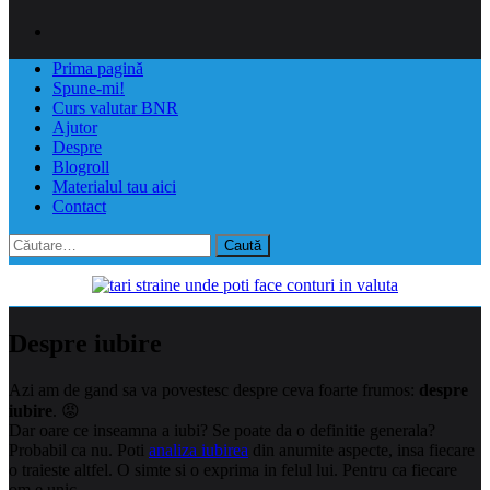
Prima pagină
Spune-mi!
Curs valutar BNR
Ajutor
Despre
Blogroll
Materialul tau aici
Contact
Caută
după:
Despre iubire
Azi am de gand sa va povestesc despre ceva foarte frumos:
despre
iubire
. 😡
Dar oare ce inseamna a iubi? Se poate da o definitie generala?
Probabil ca nu. Poti
analiza iubirea
din anumite aspecte, insa fiecare
o traieste altfel. O simte si o exprima in felul lui. Pentru ca fiecare
om e unic.