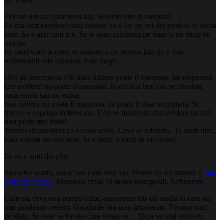
Fiecare om are caracterul sau. Felurite vise si asteptari.
Eu ma simt excelent cand reusesc sa ii fac pe cei din jurul sa se simta
bine. Sa ii ajut cum pot. Sa le aduc zambetul pe buze si un strop de
fericire.
Iar cand toate acestea se amesteca cu atractia fata de o fata
sentimentul este minunat. Este magic.
Unii au incercat sa afle daca iubirea poate fi masurata. Iar raspunsul
este evident: nu poate fi masurata. In cel mai bun caz se constata
daca exista sau nu exista.
Insa iubirea nu poate fi masurata, ea poate fi doar exprimata. Si
fiecare o exprima in felul sau. Unii se manifesta mai evident iar altii
sunt putin mai timizi.
Totusi esti constient ca e ceva acolo. Ceva se schimba. Te simti bine,
viata capata un nou sens. Si o simti, o simti in tot corpul.
Iar eu o simt din plin.
Spuneti-i soarta, noroc sau cum vreti voi. Pentru ca am intalnit o
fata
foarte frumoasa
. Minunata chiar. Si m-am indragostit. Nebuneste.
Cum era ceva nou pentru mine, ajunsesem intr-un stadiu in care nu
mai gandeam coerent. Gandurile imi erau intunecate. Vroiam totul
deodata. Si toate sa fie asa cum vreau eu… Deja nu mai eram eu.