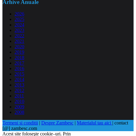
Arhive Anuale
2026
2025
2024
2023
2022
2021
2020
2019
2018
2017
2016
2015
2014
2013
2012
2011
2010
2009
2008
Termeni si conditii
|
Despre Zambesc
|
Materialul tau aici
| contact
[@] zambesc.com
Acest site foloseşte cookie–uri. Prin