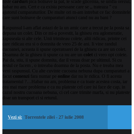
niste
carduri
pica bolnave la pat, le scade glicemia, se umfla orezul,
habar
nu am. Cert e ca exista persoane care se ,, trateaza ” cu
ajutorul cumparaturilor. De multe ori m-am intrebat ce fac domnitele
care sunt bolnave de cumparaturi atunci cand nu au bani ?
Raspunsul l-am aflat astazi de la un amic care a trecut pe la posta sa
depuna un colet. Din ce mi-a povestit, la ghiseu era aglomeratie,
zapuseala si alte cele. Unii trimiteau colete, altii ridicau, printre cei
care ridicau era si o domnita de vreo 25 de ani. Ii vine randul
cucoanei, aceasta ii spune operatoarei de la ghiseu ca are un colet.
Doamna de la ghiseu ii spune ca nu are un
colet
ci vreo opt colete.
Pai da, stiu, ii spune domnita, dar il vreau doar pe ultimul. Si cu
restul ce facem , o intreaba doamna de la posta. Nu e treaba mea
veni raspunsul. Cu alte cuvinte cucoana nebuna dupa cumparaturi a
facut
comenzi
fara numar pe
online
dar nu le ridica. O fi acesta
tratamentul ?…Habar nu am, problema e ca toate acestea costa, iar
cea mai mare problema e ca nu plateste cel care isi face de cap, in
cazul nostru cucoana nebuna, ci cel care trimite marfa, si nu plateste
doar un transport ci si returul.
Vezi si:
Torrentele zilei - 27 iulie 2008