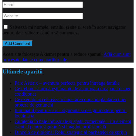
Salvează-mi numele, emailul și site-ul web în acest navigator
pentru data viitoare când o să comentez.
Acest site folosește Akismet pentru a reduce spamul.
Află cum sunt
procesate datele comentariilor tale
.
Ultimele aparitii
Parc Astérix – aventura perfectă pentru întreaga familie
Ce trebuie să urmărești înainte de a cumpăra un aparat de aer
condiționat
Ce exerciții accelerează recuperarea după implantarea unei
proteze de genunchi
Iluminatul pentru scari – siguranta si design modern pentru
locuinta ta
Curățenia în hale industriale și spații comerciale – un element
esențial pentru siguranță și imagine profesională
Dincolo de diplomă: Rolul strategic al pachetelor de sprijin