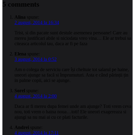
5 comments
Alina
spune:
2 august, 2014 la 16:34
Trist, si din pacate sunt destule asemenea persoane! Care au
mereu justificari abile si niciodata vreo vina… Ele ar trebui sa
citeasca articolul tau, daca ar fi pe faza
Elena
spune:
3 august, 2014 la 0:52
Am o colega de serviciu care își cheltuie tot salarul pe haine,
uneori ajunge sa facă si împrumuturi. Asta e când părinții țin
in palme copii, aici se ajunge.
Sorel
spune:
4 august, 2014 la 2:00
Daca ar fi mereu dupa femei unde am ajunge? Toti vrem ceva
nou, toti vrem o haina noua…toti! Ele uneori exagereaza si
ajungi sa nu mai ai cu ce plati facturile.
Andrei
spune:
4 august, 2014 la 17:11