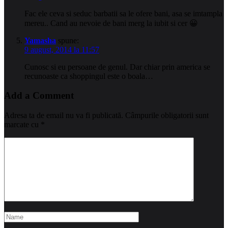
Fac ele ceva si seduc barbatii sa le ofere bani, asa se imtampla
mereu.. Cand au nevoie de bani merg la iubit si cer 😀
Yamasha
spune:
9 august, 2014 la 11:57
Cunosc si eu persoane de genul. Dar chiar prin america se
recunoaste ca shoppingul este o boala…
Add a Comment
Adresa ta de email nu va fi publicată.
Câmpurile obligatorii sunt
marcate cu
*