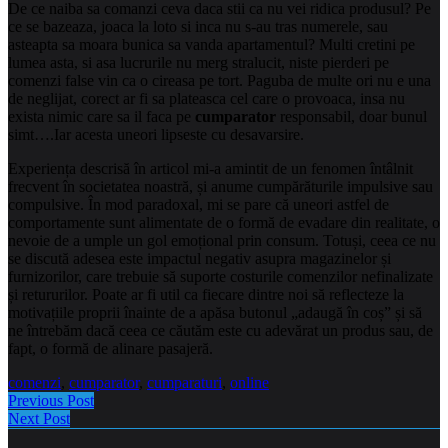
De ce naiba sa comanzi ceva daca stii ca nu vei ridica produsul? Pe
ce se bazeaza, joaca la loto si inca nu s-au tras numerele, sau
asteapta sa moara bunica sa vanda apartamentul? Multi cretini pe
lumea asta, si asa lucrurile nu merg stralucit, niste pierderi pe
comenzi false vin ca o cireasa pe tort. Paguba de multe ori nu e una
de neglijat, corect ar fi sa plateasca cel care o provoaca, insa nu
exista nimic care sa il faca pe
cumparator
responsabil, doar bunul
simt….Iar acesta uneori lipseste cu desavarsire.
Experiența descrisă în articol mi-a amintit de un fenomen întâlnit
frecvent în societatea noastră, și anume cumpărăturile impulsive sau
compulsive. În mod paradoxal, mi se pare că uneori astfel de
comportamente sunt alimentate de o formă de evadare din realitate, o
nevoie de a umple un gol emoțional prin consum. Totuși, ceea ce nu
se discută adesea este impactul negativ asupra magazinelor și
furnizorilor, care trebuie să suporte costurile comenzilor nefinalizate
și retururilor. Poate ar fi util ca fiecare dintre noi să reflecteze la
motivațiile proprii înainte de a apăsa butonul „adaugă în coș” și să
ne întrebăm dacă ceea ce căutăm este cu adevărat un produs sau, de
fapt, o formă de alinare pasajeră.
comenzi
,
cumparator
,
cumparaturi
,
online
Previous Post
Next Post