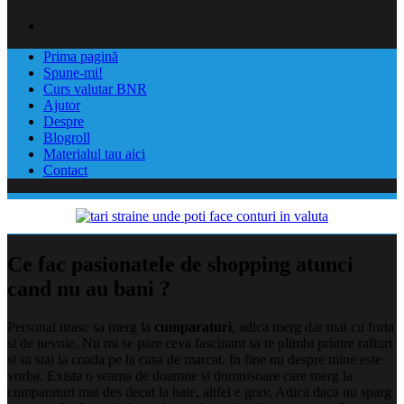
Prima pagină
Spune-mi!
Curs valutar BNR
Ajutor
Despre
Blogroll
Materialul tau aici
Contact
Ce fac pasionatele de shopping atunci
cand nu au bani ?
Personal urasc sa merg la
cumparaturi
, adica merg dar mai cu forta
si de nevoie. Nu mi se pare ceva fascinant sa te plimbi printre rafturi
si sa stai la coada pe la casa de marcat. In fine nu despre mine este
vorba. Exista o seama de doamne si domnisoare care merg la
cumparaturi mai des decat la baie, altfel e grav. Adica daca nu sparg