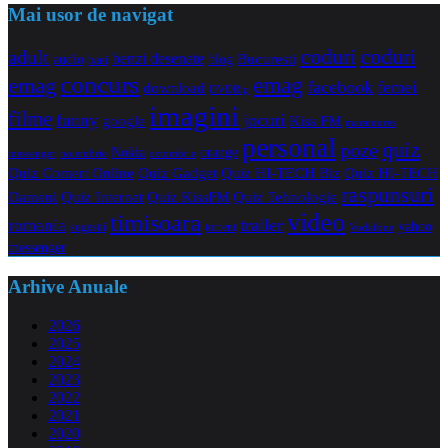
Mai usor de navigat
coduri
coduri
adult
benzi desenate
audio
blog
Bucuresti
bani
concurs
emag
emag
facebook
femei
download
DVDRip
imagini
filme
jocuri
funny
Kiss FM
google
maramures
personal
quiz
poze
Nokia
orange
noiembrie
octombrie
messenger
Quiz Comert Online
Quiz Gadget
Quiz HI-TECH Biz
Quiz HI-TECH
raspunsuri
Oameni
Quiz Internet
Quiz Tehnologie
Quiz KissFM
video
timisoara
trailer
romania
yahoo
sugestii
torrent
Vodafone
messenger
Arhive Anuale
2026
2025
2024
2023
2022
2021
2020