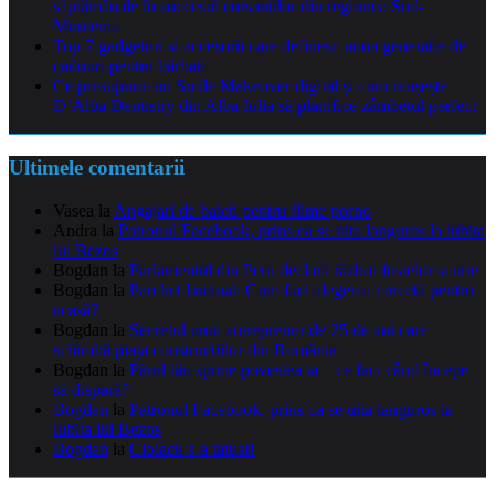
săptămânale în succesul cursanților din regiunea Sud-
Muntenia
Top 7 gadgeturi și accesorii care definesc noua generație de
cadouri pentru bărbați
Ce presupune un Smile Makeover digital și cum reușește
D’Alba Dentistry din Alba Iulia să planifice zâmbetul perfect
Ultimele comentarii
Vasea
la
Angajari de baieti pentru filme porno
Andra
la
Patronul Facebook, prins ca se uita languros la iubita
lui Bezos
Bogdan
la
Parlamentul din Peru declară război fustelor scurte
Bogdan
la
Parchet laminat: Cum faci alegerea corectă pentru
acasă?
Bogdan
la
Secretul unui antreprenor de 25 de ani care
schimbă piața construcțiilor din România
Bogdan
la
Părul tău spune povestea ta – ce faci când începe
să dispară?
Bogdan
la
Patronul Facebook, prins ca se uita languros la
iubita lui Bezos
Bogdan
la
Ciolacu s-a tatuat!