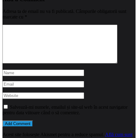
Adresa ta de email nu va fi publicată.
Câmpurile obligatorii sunt
marcate cu
*
Salvează-mi numele, emailul și site-ul web în acest navigator
pentru data viitoare când o să comentez.
Acest site folosește Akismet pentru a reduce spamul.
Află cum sunt