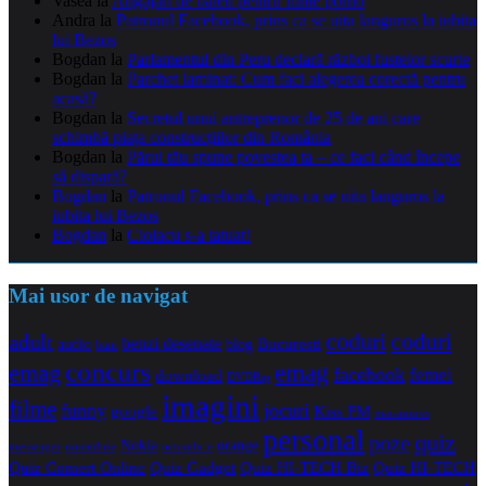
Vasea
la
Angajari de baieti pentru filme porno
Andra
la
Patronul Facebook, prins ca se uita languros la iubita
lui Bezos
Bogdan
la
Parlamentul din Peru declară război fustelor scurte
Bogdan
la
Parchet laminat: Cum faci alegerea corectă pentru
acasă?
Bogdan
la
Secretul unui antreprenor de 25 de ani care
schimbă piața construcțiilor din România
Bogdan
la
Părul tău spune povestea ta – ce faci când începe
să dispară?
Bogdan
la
Patronul Facebook, prins ca se uita languros la
iubita lui Bezos
Bogdan
la
Ciolacu s-a tatuat!
Mai usor de navigat
coduri
coduri
adult
benzi desenate
audio
blog
Bucuresti
bani
concurs
emag
emag
facebook
femei
download
DVDRip
imagini
filme
jocuri
funny
Kiss FM
google
maramures
personal
quiz
poze
Nokia
orange
noiembrie
octombrie
messenger
Quiz Comert Online
Quiz Gadget
Quiz HI-TECH Biz
Quiz HI-TECH