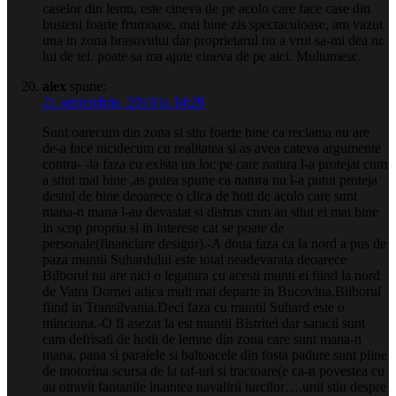
caselor din lemn, este cineva de pe acolo care face case din
busteni foarte frumoase, mai bine zis spectaculoase, am vazut
una in zona brasovului dar proprietarul nu a vrut sa-mi dea nr.
lui de tel. poate sa ma ajute cineva de pe aici. Multumesc.
alex
spune:
21 septembrie, 2010 la 14:29
Sunt oarecum din zona si stiu foarte bine ca reclama nu are
de-a face nicidecum cu realitatea si as avea cateva argumente
contra- -la faza cu exista un loc pe care natura l-a protejat cum
a stiut mai bine ,as putea spune ca natura nu l-a putut proteja
destul de bine deoarece o clica de hoti de acolo care sunt
mana-n mana l-au devastat si distrus cum au stiut ei mai bine
in scop propriu si in interese cat se poate de
personale(financiare desigur).-A doua faza ca la nord a pus de
paza muntii Suhardului este total neadevarata deoarece
Bilborul nu are nici o legatura cu acesti munti ei fiind la nord
de Vatra Dornei adica mult mai departe in Bucovina,Bilborul
fiind in Transilvania.Deci faza cu muntii Suhard este o
minciuna.-O fi asezat la est muntii Bistritei dar saracii sunt
cam defrisati de hotii de lemne din zona care sunt mana-n
mana, pana si paraiele si baltoacele din fosta padure sunt pline
de motorina scursa de la taf-uri si tractoare(e ca-n povestea cu
au otravit fantanile inaintea navalirii turcilor….unii stiu despre