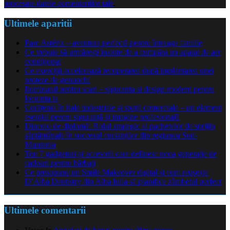
procesate datele comentariilor tale
.
Ultimele aparitii
Parc Astérix – aventura perfectă pentru întreaga familie
Ce trebuie să urmărești înainte de a cumpăra un aparat de aer
condiționat
Ce exerciții accelerează recuperarea după implantarea unei
proteze de genunchi
Iluminatul pentru scari – siguranta si design modern pentru
locuinta ta
Curățenia în hale industriale și spații comerciale – un element
esențial pentru siguranță și imagine profesională
Dincolo de diplomă: Rolul strategic al pachetelor de sprijin
săptămânale în succesul cursanților din regiunea Sud-
Muntenia
Top 7 gadgeturi și accesorii care definesc noua generație de
cadouri pentru bărbați
Ce presupune un Smile Makeover digital și cum reușește
D’Alba Dentistry din Alba Iulia să planifice zâmbetul perfect
Ultimele comentarii