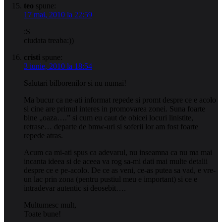
teo
spune:
17 mai, 2010 la 22:59
:S
ciudata treaba:))
cristi
spune:
3 iunie, 2010 la 18:54
Salutari bilborenilor si nu numai!
Ma bucur ca ne-ati informat repede si promt despre ce e acolo
si cine are primul interes in promovarea zonei. Suna foarte
bine „oaza….” si cum eu caut de obicei locuri linistite,
retrase… departe de bmw-uri si soferii lor am fost foarte
repede atras.
Acum ca mi-ati spus ca adevarul, nu inseamna ca nu ma mai
incanta ideea si de aceea va rog sa-mi dati mai multe detalii
despre ce e pe-acolo. De ce as veni, ce-as putea sa vad, e vre-
un lac prin zona (pentru pustiul meu e important) si ce e
intradevar autentic si deosebit….
Multumesc mult,
Toate bune!