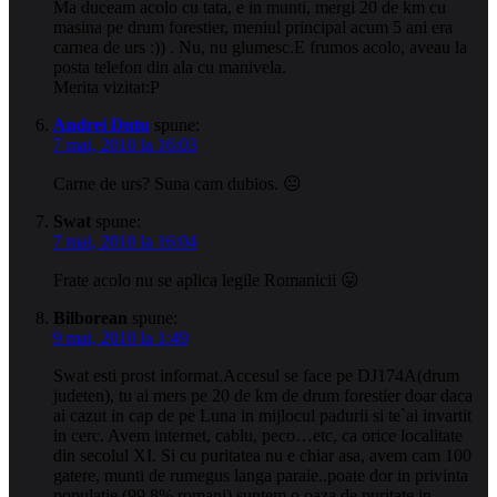
Ma duceam acolo cu tata, e in munti, mergi 20 de km cu
masina pe drum forestier, meniul principal acum 5 ani era
carnea de urs :)) . Nu, nu glumesc.E frumos acolo, aveau la
posta telefon din ala cu manivela.
Merita vizitat:P
Andrei Dutu
spune:
7 mai, 2010 la 16:03
Carne de urs? Suna cam dubios. 😐
Swat
spune:
7 mai, 2010 la 16:04
Frate acolo nu se aplica legile Romanicii 😛
Bilborean
spune:
9 mai, 2010 la 1:49
Swat esti prost informat.Accesul se face pe DJ174A(drum
judeten), tu ai mers pe 20 de km de drum forestier doar daca
ai cazut in cap de pe Luna in mijlocul padurii si te`ai invartit
in cerc. Avem internet, cablu, peco…etc, ca orice localitate
din secolul XI. Si cu puritatea nu e chiar asa, avem cam 100
gatere, munti de rumegus langa paraie..poate dor in privinta
populatie (99,8% romani) suntem o oaza de puritate in