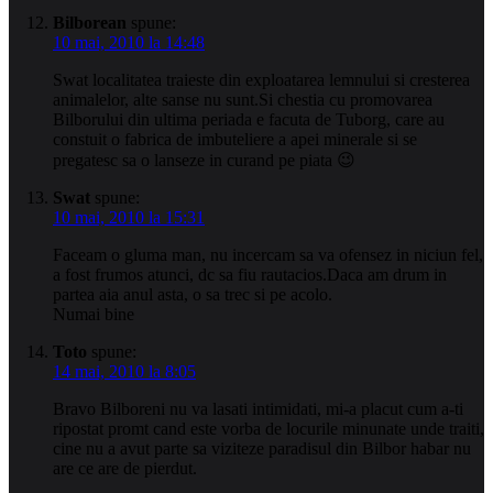
Bilborean
spune:
10 mai, 2010 la 14:48
Swat localitatea traieste din exploatarea lemnului si cresterea
animalelor, alte sanse nu sunt.Si chestia cu promovarea
Bilborului din ultima periada e facuta de Tuborg, care au
constuit o fabrica de imbuteliere a apei minerale si se
pregatesc sa o lanseze in curand pe piata 😉
Swat
spune:
10 mai, 2010 la 15:31
Faceam o gluma man, nu incercam sa va ofensez in niciun fel,
a fost frumos atunci, dc sa fiu rautacios.Daca am drum in
partea aia anul asta, o sa trec si pe acolo.
Numai bine
Toto
spune:
14 mai, 2010 la 8:05
Bravo Bilboreni nu va lasati intimidati, mi-a placut cum a-ti
ripostat promt cand este vorba de locurile minunate unde traiti,
cine nu a avut parte sa viziteze paradisul din Bilbor habar nu
are ce are de pierdut.