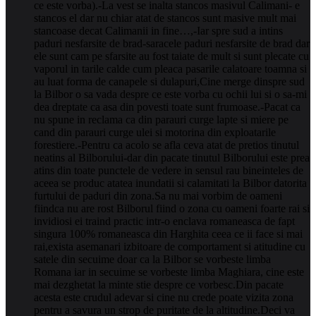
ce este vorba).-La vest se inalta stancos masivul Calimani- e
stancos el dar nu chiar atat de stancos sunt masive mult mai
stancoase decat Calimanii in fine…,-Iar spre sud a intins
paduri nesfarsite de brad-saracele paduri nesfarsite de brad dar
ele sunt cam pe sfarsite au fost taiate de mult si sunt plecate cu
vaporul in tarile calde cum pleaca pasarile calatoare toamna si
au luat forma de canapele si dulapuri,Cine merge dinspre sud
la Bilbor o sa vada despre ce este vorba cu ochii lui si o sa-mi
dea dreptate ca asa din povesti toate sunt frumoase.-Pacat ca
nu spune in reclama ca din parauri curge lapte si miere pe
cand din parauri curge ulei si motorina din exploatarile
forestiere.-Pentru ca acolo se afla ceva atat de pretios tinutul
neatins al Bilborului-dar din pacate tinutul Bilborului este prea
atins din toate punctele de vedere in sensul rau bineinteles de
aceea se produc atatea inundatii si calamitati la Bilbor datorita
furtului de paduri din zona.Sa nu mai vorbim de oameni
fiindca nu are rost Bilborul fiind o zona cu oameni foarte rai si
invidiosi ei traind practic intr-o enclava romaneasca de fapt
singura 100% romaneasca din Harghita ceea ce ii face si mai
rai,exista asemanari izbitoare de comportament si atitudine cu
satele din secuime doar ca la Bilbor se vorbeste limba
Romana iar in secuime se vorbeste limba Maghiara, cine este
mai dezghetat la minte stie despre ce vorbesc.Din pacate
acesta este crudul adevar si cine nu crede poate vizita zona
pentru a savura un strop de puritate de la altitudine.Deci va