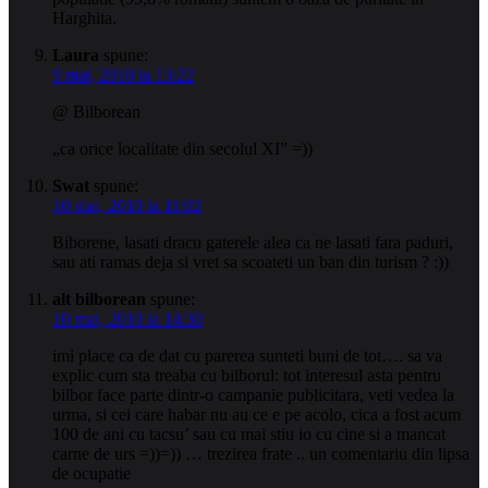
Harghita.
Laura
spune:
9 mai, 2010 la 13:22
@ Bilborean
„ca orice localitate din secolul XI” =))
Swat
spune:
10 mai, 2010 la 11:02
Biborene, lasati dracu gaterele alea ca ne lasati fara paduri,
sau ati ramas deja si vret sa scoateti un ban din turism ? :))
alt bilborean
spune:
10 mai, 2010 la 14:30
imi place ca de dat cu parerea sunteti buni de tot…. sa va
explic cum sta treaba cu bilborul: tot interesul asta pentru
bilbor face parte dintr-o campanie publicitara, veti vedea la
urma, si cei care habar nu au ce e pe acolo, cica a fost acum
100 de ani cu tacsu’ sau cu mai stiu io cu cine si a mancat
carne de urs =))=)) … trezirea frate .. un comentariu din lipsa
de ocupatie