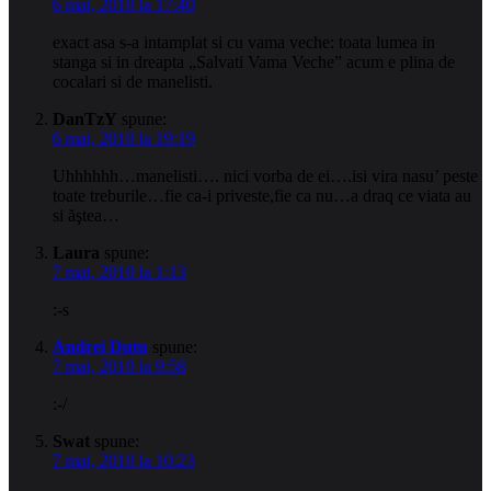
6 mai, 2010 la 17:40
exact asa s-a intamplat si cu vama veche: toata lumea in
stanga si in dreapta „Salvati Vama Veche” acum e plina de
cocalari si de manelisti.
DanTzY
spune:
6 mai, 2010 la 19:19
Uhhhhhh…manelisti…. nici vorba de ei….isi vira nasu’ peste
toate treburile…fie ca-i priveste,fie ca nu…a draq ce viata au
si ăştea…
Laura
spune:
7 mai, 2010 la 1:13
:-s
Andrei Dutu
spune:
7 mai, 2010 la 9:58
:-/
Swat
spune:
7 mai, 2010 la 10:23