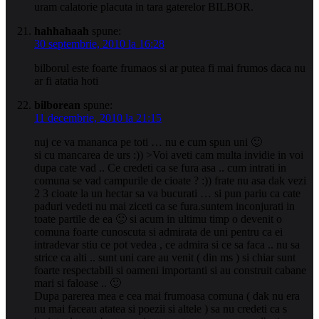
uram calatorie placuta in tara gaterelor BILBOR.
hahhahaah
spune:
30 septembrie, 2010 la 16:28
bilborul este foarte frumaos si ar putea fi mai frumos daca nu
ar fi atatia hoti
bilborean
spune:
11 decembrie, 2010 la 21:15
nuj ce va mananca pe toti … nu e cum spun uni 🙂
si cu mancarea de urs :)) >Voi aveti cam multa invidie in voi
dupa cate vad .. Ce credeti ca se fura asa .. cum intrati in
comuna se vad campurile de cioate ? :)) frate nu asa dak vezi
2 3 cioate la un hectar sa va bucurati … si pun pariu ca cate
paduri vedeti nu mai ziceti ca se fura.suntem inconjurati in
toate partile de ea 🙂 si acum in ultimu timp o devenit o
comuna foarte cunoscuta si admirata de uni pentru ca ei
intradevar stiu ce pot vedea , ce admira si ce sa faca .. nu sa
strice ca alti .. sunt uni care au venit ( din ms ) si chiar sunt
foarte respectabili si oameni importanti si au construit cabane
mari si faloase .. 🙂
Dupa parerea mea e cea mai frumoasa comuna ( dak nu era
nu mai faceau atatea si poezii si altele ) sa nu credeti ca s