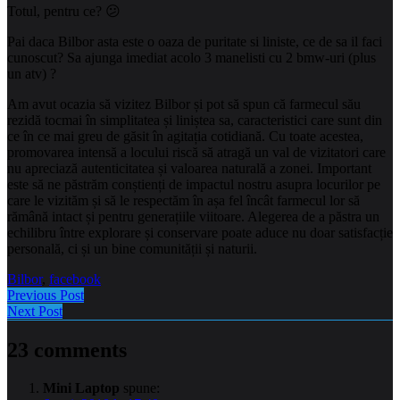
Totul, pentru ce? 😕
Pai daca Bilbor asta este o oaza de puritate si liniste, ce de sa il faci
cunoscut? Sa ajunga imediat acolo 3 manelisti cu 2 bmw-uri (plus
un atv) ?
Am avut ocazia să vizitez Bilbor și pot să spun că farmecul său
rezidă tocmai în simplitatea și liniștea sa, caracteristici care sunt din
ce în ce mai greu de găsit în agitația cotidiană. Cu toate acestea,
promovarea intensă a locului riscă să atragă un val de vizitatori care
nu apreciază autenticitatea și valoarea naturală a zonei. Important
este să ne păstrăm conștienți de impactul nostru asupra locurilor pe
care le vizităm și să le respectăm în așa fel încât farmecul lor să
rămână intact și pentru generațiile viitoare. Alegerea de a păstra un
echilibru între explorare și conservare poate aduce nu doar satisfacție
personală, ci și un bine comunității și naturii.
Bilbor
,
facebook
Previous Post
Next Post
23 comments
Mini Laptop
spune: