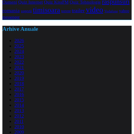
raspunsuri
Oameni
Quiz Internet
Quiz Tehnologie
Quiz KissFM
video
timisoara
trailer
romania
yahoo
sugestii
torrent
Vodafone
messenger
Arhive Anuale
2026
2025
2024
2023
2022
2021
2020
2019
2018
2017
2016
2015
2014
2013
2012
2011
2010
2009