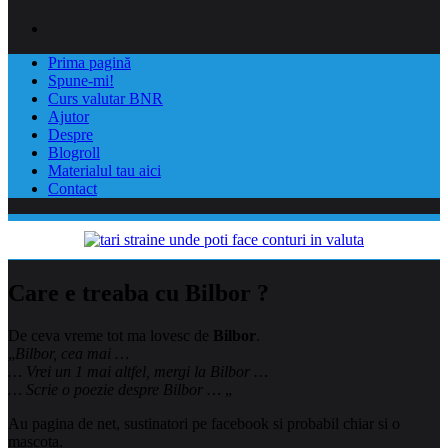
Prima pagină
Spune-mi!
Curs valutar BNR
Ajutor
Despre
Blogroll
Materialul tau aici
Contact
Care e treaba cu Bilbor ?
De ceva vreme tot ma lovesc de
Bilbor
.
„
Bilbor, cea mai …
… Vrei un 1 mai altfel, mergi la Bilbor …
… Scrie o poezie despre Bilbor …
„
Au pagina de net, sustinatori pe facebook si probabil chiar si o
mascota.