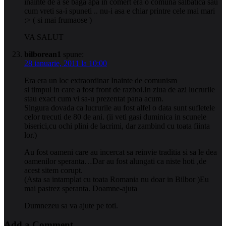
inainte de a se baga apa in comert era o comuna salbatica sau
cum vreti sa-i spuneti .. nu-i asa e chiar printre cele mai mari
:> ( si mai frumaose )
VA SALUT
bilborean1
spune:
28 ianuarie, 2011 la 10:00
Era era un loc extraordinar Inainte de comunism
si timpul in care a fost front de razboi.In ziua de azi lucrurile
stau exact cum vi sa-u prezentat pana acum.
Singura dovada ca lucrurile au fost alfel o data sunt sufletele
celor trecuti de 80 de ani. (ii veti gasi duminica in scunele
biserici,cu ochi plini de lacrimi, dar zambind cu toata fiinta
lor.)
Au fost oameni care au incercat sa reinvie traditia si sa le dea
oamenilor speranta…Dar au fost alungati ca niste hoti ,de
acest sitem corupt.
(Asta sa intamplat cu toata Romania nu doar in Bilbor )Eu
mai pastrez speranta. Doamne-ajuta
Dumnezeu sa va ajute pe toti.
Add a Comment