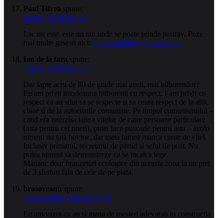
Paul Tifrea
spune:
4 iunie, 2010 la 1:28
Lac nu este. este un rau unde se poate prinde pastrav. Poze
mai multe gasesti aici:
http://paultifrea.blogspot.com
Ion de la tara
spune:
4 iunie, 2010 la 13:57
Dar lapte acru de 80 de grade mai aveti, mai bilborenilor?
Eu am privit intodeauna bilborenii cu respect. I-am privit cu
respect ca au stiut sa se respecte si sa ceara respect de la altii,
chiar si de la autoritatile comuniste. Pe timpul comunismului –
cand era interzisa taiera vitelor de catre persoane particulare
(asta pentru cei tineri), putei face puscarie pentru asta – acolo
nimeni nu taia bovine, dar toata lumea manca carne de vitel.
Inclusiv primarul, secretarul de partid si seful de post. Nu
putea nimeni sa demonstreze ca se incalca lege.
Mananc doar branzeturi ecologice din aceasta zona la un pret
de 3 sferturi fata de cele de pe piata.
brasoveanu
spune:
11 septembrie, 2010 la 23:25
Eu am vazut ca au si mana de mesteri adevarati in constructia