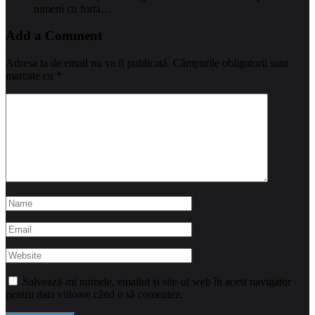
nimeni cu forta…
Add a Comment
Adresa ta de email nu va fi publicată.
Câmpurile obligatorii sunt
marcate cu
*
Salvează-mi numele, emailul și site-ul web în acest navigator
pentru data viitoare când o să comentez.