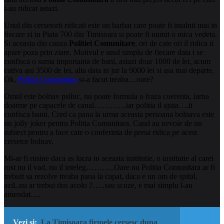
i-au ridicat astazi.
Unul din cersetorii ridicati este un barbat care poate fi intalnit mai in
fiecare zi in Piata 700 din Timisoara si poate fi numit o mica vedeta.
Si aceasta din cauza
Politiei Comunitare
, ori de cate ori il ridica ii
apare poza prin ziare. Motivul e unul simplu de fiecare data i se
confisca o suma importanta de bani, astazi doar 1000 de lei, acum
cativa ani 3500 de lei, alta data in jur la 9000 lei si asa mai departe.
Ok,
Politia Comunitara
si-a facut treaba…oare?
Omul este bolnav psihic, nu poate formula o fraza coerenta, iarna
doarme pe capacele de canal…………iar politia il ajuta….ii
confisca banii. Cred ca pana la urma aceasta persoana bolnava este
un jolly joker pentru Politia Comunitara. Cand au nevoie de un
subiect pentru a face cate o conferinta de presa ridica pe acest
cersetor bolnav.
Mi-ar fi rusine daca as lucra in aceasta institutie, o institutie al carei
rost nu il vad, nu il inteleg………..Oare nu Politia Comunitara ar fi
trebuit sa rezolve treaba pana la capat, daca e un om de spital,
azil..nu ar trebui dus acolo ?…..sau scuze, e mai simplu l-au
amendat….
Vezi si:
La Timisoara firmele cersesc dupa