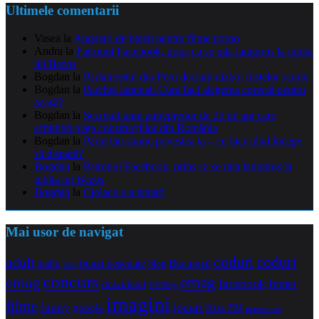
Ultimele comentarii
Vasea
la
Angajari de baieti pentru filme porno
Andra
la
Patronul Facebook, prins ca se uita languros la iubita
lui Bezos
Bogdan
la
Parlamentul din Peru declară război fustelor scurte
Bogdan
la
Parchet laminat: Cum faci alegerea corectă pentru
acasă?
Bogdan
la
Secretul unui antreprenor de 25 de ani care
schimbă piața construcțiilor din România
Bogdan
la
Părul tău spune povestea ta – ce faci când începe
să dispară?
Bogdan
la
Patronul Facebook, prins ca se uita languros la
iubita lui Bezos
Bogdan
la
Ciolacu s-a tatuat!
Mai usor de navigat
coduri
coduri
adult
benzi desenate
audio
blog
Bucuresti
bani
concurs
emag
emag
facebook
femei
download
DVDRip
imagini
filme
jocuri
funny
Kiss FM
google
maramures