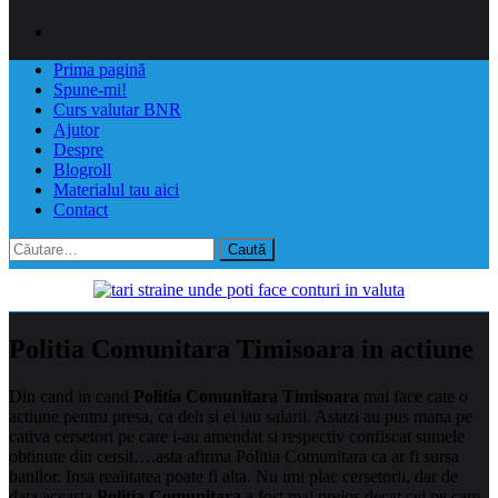
Prima pagină
Spune-mi!
Curs valutar BNR
Ajutor
Despre
Blogroll
Materialul tau aici
Contact
Caută
după:
Politia Comunitara Timisoara in actiune
Din cand in cand
Politia Comunitara Timisoara
mai face cate o
actiune pentru presa, ca deh si ei iau salarii. Astazi au pus mana pe
cativa cersetori pe care i-au amendat si respectiv confiscat sumele
obtinute din cersit….asta afirma Politia Comunitara ca ar fi sursa
banilor.
Insa realitatea poate fi alta. Nu imi plac cersetorii, dar de
data aceasta
Politia Comunitara
a fost mai prejos decat cei pe care