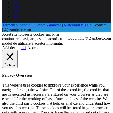
2011
2010
2009
2008
Termeni si conditii
|
Despre Zambesc
|
Materialul tau aici
| contact
[@] zambesc.com
Acest site foloseşte cookie–uri. Prin
Copyright © Zambesc.com
continuarea navigarii, eşti de acord cu
modul de utilizare a acestor informaţii.
Află detalii
aici
Accept
Închide
Privacy Overview
This website uses cookies to improve your experience while you
navigate through the website. Out of these cookies, the cookies that
are categorized as necessary are stored on your browser as they are
essential for the working of basic functionalities of the website. We
also use third-party cookies that help us analyze and understand how
you use this website. These cookies will be stored in your browser
only with your consent. You also have the option to opt-out of these