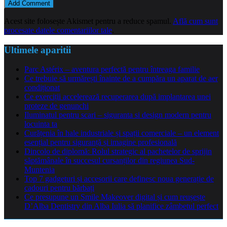
Acest site folosește Akismet pentru a reduce spamul.
Află cum sunt
procesate datele comentariilor tale
.
Ultimele aparitii
Parc Astérix – aventura perfectă pentru întreaga familie
Ce trebuie să urmărești înainte de a cumpăra un aparat de aer
condiționat
Ce exerciții accelerează recuperarea după implantarea unei
proteze de genunchi
Iluminatul pentru scari – siguranta si design modern pentru
locuinta ta
Curățenia în hale industriale și spații comerciale – un element
esențial pentru siguranță și imagine profesională
Dincolo de diplomă: Rolul strategic al pachetelor de sprijin
săptămânale în succesul cursanților din regiunea Sud-
Muntenia
Top 7 gadgeturi și accesorii care definesc noua generație de
cadouri pentru bărbați
Ce presupune un Smile Makeover digital și cum reușește
D’Alba Dentistry din Alba Iulia să planifice zâmbetul perfect