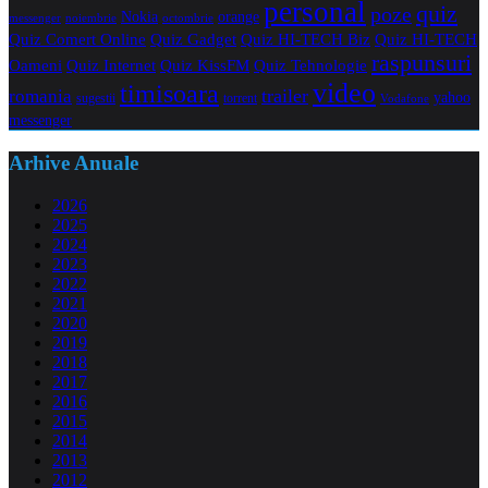
personal
quiz
poze
Nokia
orange
noiembrie
octombrie
messenger
Quiz Comert Online
Quiz Gadget
Quiz HI-TECH Biz
Quiz HI-TECH
raspunsuri
Oameni
Quiz Internet
Quiz Tehnologie
Quiz KissFM
video
timisoara
trailer
romania
yahoo
sugestii
torrent
Vodafone
messenger
Arhive Anuale
2026
2025
2024
2023
2022
2021
2020
2019
2018
2017
2016
2015
2014
2013
2012