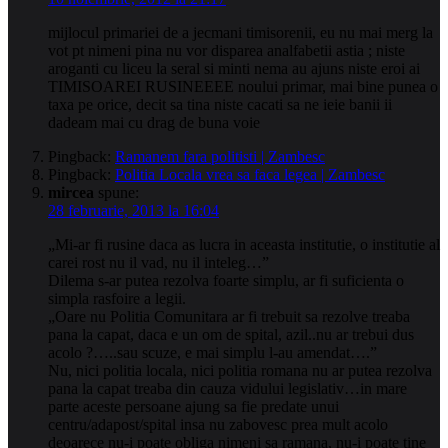
mijlocul primariei de a jecmani timisorenii, eu nu mai merg la
vot pt nimeni pina nu vor disparea analfabetii astia ; niste
aroganti cu liceu la seral si minti nema au ajuns niste eroi ai
TIMISOAREI RUSINEEEE noului primar, mai bine punea o
taxa pe orice, decit sa tina niste cacati sa ne ieie banii ii
dadeam mai cu drag de buna voie
Pingback:
Ramanem fara politisti | Zambesc
Pingback:
Politia Locala vrea sa faca legea | Zambesc
mircea
spune:
28 februarie, 2013 la 16:04
„Mi-ar fi rusine daca as lucra in aceasta institutie, o institutie al
carei rost nu il vad, nu il inteleg…”
Dilema s-ar putea rezolva foarte simplu, ar fi suficienta o
simpla rasfoire a legii.
„Oare nu Politia Comunitara ar fi trebuit sa rezolve treaba
pana la capat, daca e un om de spital, azil..nu ar trebui dus
acolo ?…..sau scuze, e mai simplu l-au amendat….”
Nu, nici politia locala, nici politia romana nu ar putea rezolva
pana la capat treaba din cauza vidului legislativ…in mare
parte aceste persoane ajung sa fie predate unui
centru/adapost/spital insa nu zabovesc prea mult acolo
deoarece nu-i poate obliga nimeni sa ramana, nu-i poate tine