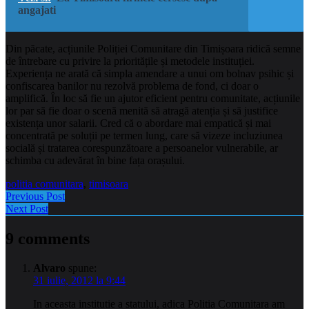
angajati
Din păcate, acțiunile Poliției Comunitare din Timișoara ridică semne
de întrebare cu privire la prioritățile și metodele instituției.
Experiența ne arată că simpla amendare a unui om bolnav psihic și
confiscarea banilor nu rezolvă problema de fond, ci doar o
amplifică. În loc să fie un ajutor eficient pentru comunitate, acțiunile
lor par să fie doar o scenă menită să atragă atenția și să justifice
existența unor salarii. Cred că o abordare mai empatică și mai
concentrată pe soluții pe termen lung, care să vizeze incluziunea
socială și tratarea corespunzătoare a persoanelor vulnerabile, ar
schimba cu adevărat în bine fața orașului.
politia comunitara
,
timisoara
Previous Post
Next Post
9 comments
Alvaro
spune:
31 iulie, 2012 la 9:44
In aceasta institutie a statului, adica Politia Comunitara am