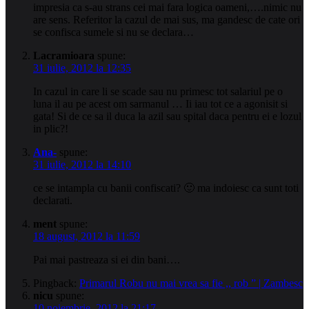
impresia ca s-au strans cei mai fara logica oameni,….nimic nu
are sens. Referitor la cazul de mai sus, ma gandesc de cate ori
se confisca sumele si nu se declara…
Lacramioara
spune:
31 iulie, 2012 la 12:35
In cazul in care li se scade sau nu primesc tot salariul pe o
luna il au pe acest om sarmanul … Ii iau tot ce a agonisit si
gata! Si de ce sa il duca la azil sau spital daca pentru ei e lozul
in plic?!
Ana-
spune:
31 iulie, 2012 la 14:10
ce se intampla cu banii confiscati? 🙂 ma indoiesc ca sunt toti
declarati.
ment
spune:
18 august, 2012 la 11:59
Pai mai pastreaza si ei din bani….
Pingback:
Primarul Robu nu mai vrea sa fie ,, rob ” | Zambesc
nicu
spune:
10 noiembrie, 2012 la 21:17