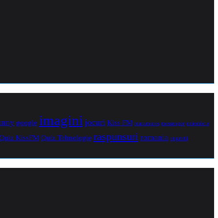
imagini
jocuri
unny
Kiss FM
google
maramures
noiembrie
messenger
raspunsuri
romania
Quiz Tehnologie
Quiz KissFM
sugestii