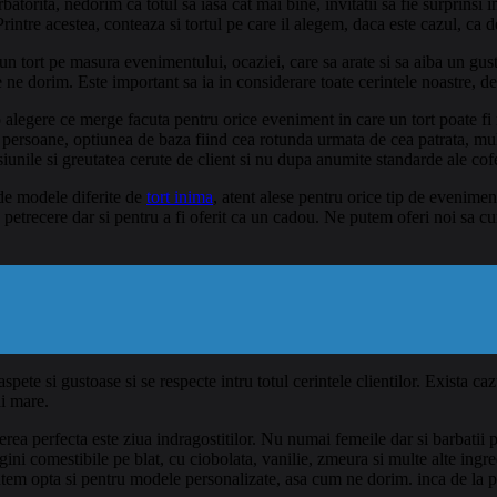
rbatorita, nedorim ca totul sa iasa cat mai bine, invitatii sa fie surprinsi 
intre acestea, conteaza si tortul pe care il alegem, daca este cazul, ca 
 tort pe masura evenimentului, ocaziei, care sa arate si sa aiba un gust
e ne dorim. Este important sa ia in considerare toate cerintele noastre, d
o alegere ce merge facuta pentru orice eveniment in care un tort poate f
e persoane, optiunea de baza fiind cea rotunda urmata de cea patrata, mu
unile si greutatea cerute de client si nu dupa anumite standarde ale cofe
 de modele diferite de
tort inima
, atent alese pentru orice tip de evenimen
 petrecere dar si pentru a fi oferit ca un cadou. Ne putem oferi noi sa c
spete si gustoase si se respecte intru totul cerintele clientilor. Exista c
ai mare.
ea perfecta este ziua indragostitilor. Nu numai femeile dar si barbatii pr
gini comestibile pe blat, cu ciobolata, vanilie, zmeura si multe alte ingred
em opta si pentru modele personalizate, asa cum ne dorim. inca de la pla