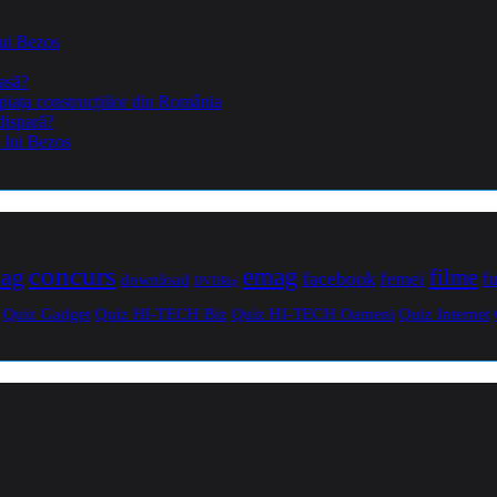
lui Bezos
casă?
piața construcțiilor din România
dispară?
a lui Bezos
concurs
mag
emag
filme
facebook
femei
f
download
DVDRip
Quiz Gadget
Quiz HI-TECH Biz
Quiz HI-TECH Oameni
Quiz Internet