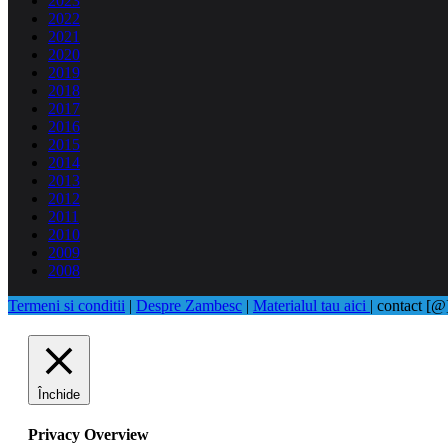
2023
2022
2021
2020
2019
2018
2017
2016
2015
2014
2013
2012
2011
2010
2009
2008
Termeni si conditii
|
Despre Zambesc
|
Materialul tau aici
| contact [
Închide
Privacy Overview