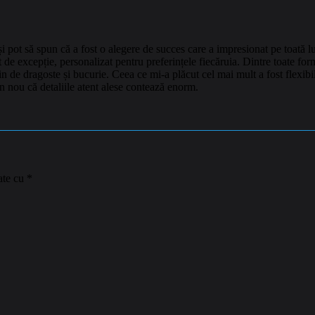
 pot să spun că a fost o alegere de succes care a impresionat pe toată l
 de excepție, personalizat pentru preferințele fiecăruia. Dintre toate form
 de dragoste și bucurie. Ceea ce mi-a plăcut cel mai mult a fost flexibili
din nou că detaliile atent alese contează enorm.
ate cu
*