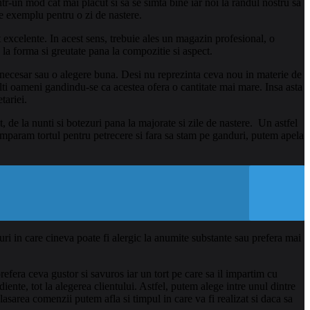
intr-un mod cat mai placut si sa se simta bine iar noi la randul nostru sa
de exemplu pentru o zi de nastere.
 excelente. In acest sens, trebuie ales un magazin profesional, o
e la forma si greutate pana la compozitie si aspect.
i necesar sau o alegere buna. Desi nu reprezinta ceva nou in materie de
lti oameni gandindu-se ca acestea ofera o cantitate mai mare. Insa asta
tariei.
t, de la nunti si botezuri pana la majorate si zile de nastere. Un astfel
umparam tortul pentru petrecere si fara sa stam pe ganduri, putem apela
azuri in care cineva poate fi alergic la anumite substante sau prefera mai
efera ceva gustor si savuros iar un tort pe care sa il impartim cu
iente, tot la alegerea clientului. Astfel, putem alege intre unul dintre
sarea comenzii putem afla si timpul in care va fi realizat si daca sa