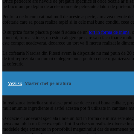
Orice petrecere are nevoie de pregatiri specifice si orice ocazie ar fi sa
ne bucuram pe deplin de acele momente petrecute alaturi de prieteni. Pr
Pentru a ne bucura cat mai mult de aceste aspecte, am avea nevoie de un
cofetarie care sa poata realiza rapid si in cele mai bune conditii ceea c
O surpriza foarte placuta poate fi adusa de un
tort in forma de inima
, 
concept, forma si idee, nu este o alegere pe care sa o faca foarte mult
este compet neadevarat, deoarece un tort va fi mereu realizat la dimensi
La cofetaria Narcisa din Pitesti avem la dispozitie nu mai putin de 20
de tort reprezinta nu numai o alegere buna pentru cei ce organizeaza o
la coferarie.
Vezi si:
Master chef pe aratura
In realizarea torturilor sunt alese produse de cea mai buna calitate, proa
mult anumite ingrediente si astfel acestea pot fi utilizate in cantitate m
O ocazie cu adevarat speciala unde un tort in forma de inima este aleger
persoana iubita nu face exceptie. Pot fi scrise sau realizate diverse ima
modelele deja existente in portofoliul magazinului dar de asemenea put