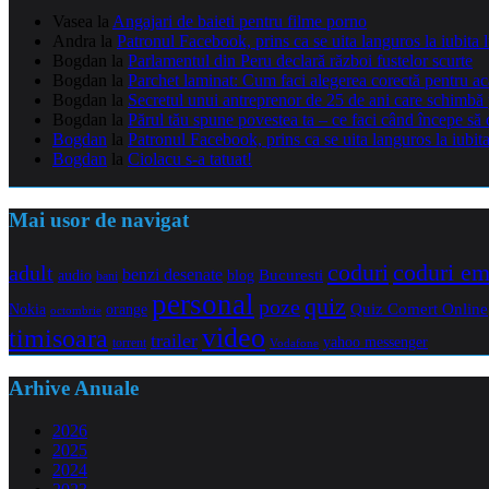
Vasea
la
Angajari de baieti pentru filme porno
Andra
la
Patronul Facebook, prins ca se uita languros la iubita 
Bogdan
la
Parlamentul din Peru declară război fustelor scurte
Bogdan
la
Parchet laminat: Cum faci alegerea corectă pentru a
Bogdan
la
Secretul unui antreprenor de 25 de ani care schimbă 
Bogdan
la
Părul tău spune povestea ta – ce faci când începe să 
Bogdan
la
Patronul Facebook, prins ca se uita languros la iubit
Bogdan
la
Ciolacu s-a tatuat!
Mai usor de navigat
coduri e
coduri
adult
benzi desenate
audio
blog
Bucuresti
bani
personal
quiz
poze
Quiz Comert Online
Nokia
orange
octombrie
video
timisoara
trailer
yahoo messenger
torrent
Vodafone
Arhive Anuale
2026
2025
2024