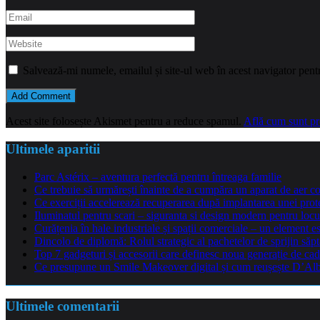
Salvează-mi numele, emailul și site-ul web în acest navigator pent
Acest site folosește Akismet pentru a reduce spamul.
Află cum sunt pro
Ultimele aparitii
Parc Astérix – aventura perfectă pentru întreaga familie
Ce trebuie să urmărești înainte de a cumpăra un aparat de aer co
Ce exerciții accelerează recuperarea după implantarea unei pro
Iluminatul pentru scari – siguranta si design modern pentru locu
Curățenia în hale industriale și spații comerciale – un element e
Dincolo de diplomă: Rolul strategic al pachetelor de sprijin să
Top 7 gadgeturi și accesorii care definesc noua generație de cad
Ce presupune un Smile Makeover digital și cum reușește D’Alba 
Ultimele comentarii