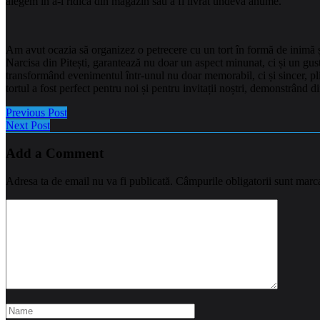
alegem in a-l ridica din magazin sau a fi livrat undeva anume.
Am avut ocazia să organizez o petrecere cu un tort în formă de inimă și
Narcisa din Pitești, garantează nu doar un aspect minunat, ci și un gust
transformând evenimentul într-unul nu doar memorabil, ci și sincer, plin
tortul a fost perfect pentru noi și pentru invitații noștri, demonstrând 
Previous Post
Next Post
Add a Comment
Adresa ta de email nu va fi publicată.
Câmpurile obligatorii sunt marc