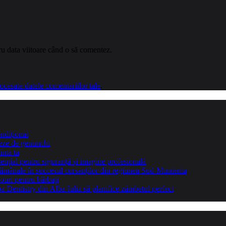
ru data viitoare când o să comentez.
cesate datele comentariilor tale
.
ndiționat
teze de genunchi
inta ta
sențial pentru siguranță și imagine profesională
ptămânale în succesul cursanților din regiunea Sud-Muntenia
ouri pentru bărbați
Dentistry din Alba Iulia să planifice zâmbetul perfect