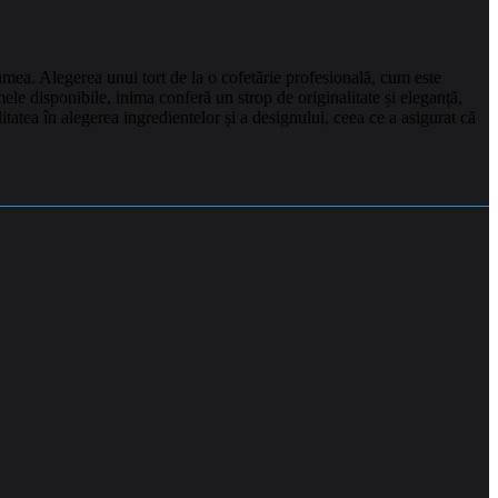
umea. Alegerea unui tort de la o cofetărie profesională, cum este
ele disponibile, inima conferă un strop de originalitate și eleganță,
tatea în alegerea ingredientelor și a designului, ceea ce a asigurat că