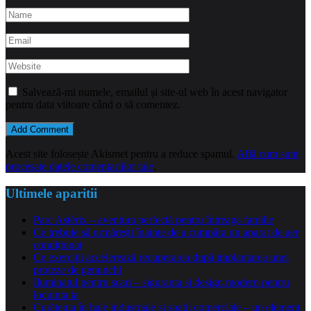
Salvează-mi numele, emailul și site-ul web în acest navigator
pentru data viitoare când o să comentez.
Acest site folosește Akismet pentru a reduce spamul.
Află cum sunt
procesate datele comentariilor tale
.
Ultimele aparitii
Parc Astérix – aventura perfectă pentru întreaga familie
Ce trebuie să urmărești înainte de a cumpăra un aparat de aer
condiționat
Ce exerciții accelerează recuperarea după implantarea unei
proteze de genunchi
Iluminatul pentru scari – siguranta si design modern pentru
locuinta ta
Curățenia în hale industriale și spații comerciale – un element