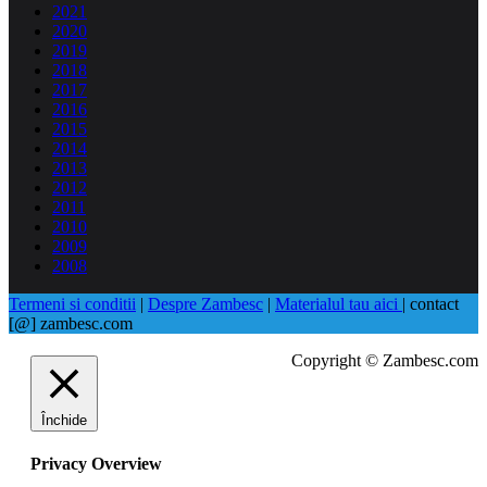
2021
2020
2019
2018
2017
2016
2015
2014
2013
2012
2011
2010
2009
2008
Termeni si conditii
|
Despre Zambesc
|
Materialul tau aici
| contact
[@] zambesc.com
Copyright © Zambesc.com
Închide
Privacy Overview