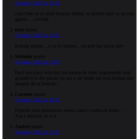
14 iunie, 2012 la 15:14
cum frate sa nu porti lenjerie intima, in primul rand ca nu este
igienic….yuckkk
ursy
spune:
15 iunie, 2012 la 13:33
lenjeria intima….e ca si camasa…nu poti lua sacou fara
Stefania
spune:
15 iunie, 2012 la 15:55
Deci imi place articolul tau enorm de mult..exprimarile sunt
geniale:)) si din pacate da asa e..de multe ori vezi barbati mai
aranjati decat femeile..
Carmen
spune:
15 iunie, 2012 la 20:32
Femeile sunt pretentiose mereu cand e vorba de haine…
Asa e felul lor de a fi.
Andrei
spune:
16 iunie, 2012 la 12:22