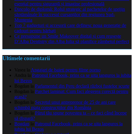
esențial pentru siguranță și imagine profesională
Dincolo de diplomă: Rolul strategic al pachetelor de sprijin
săptămânale în succesul cursanților din regiunea Sud-
Muntenia
Top 7 gadgeturi și accesorii care definesc noua generație de
cadouri pentru bărbați
Ce presupune un Smile Makeover digital și cum reușește
D’Alba Dentistry din Alba Iulia să planifice zâmbetul perfect
Ultimele comentarii
Vasea
la
Angajari de baieti pentru filme porno
Andra
la
Patronul Facebook, prins ca se uita languros la iubita
lui Bezos
Bogdan
la
Parlamentul din Peru declară război fustelor scurte
Bogdan
la
Parchet laminat: Cum faci alegerea corectă pentru
acasă?
Bogdan
la
Secretul unui antreprenor de 25 de ani care
schimbă piața construcțiilor din România
Bogdan
la
Părul tău spune povestea ta – ce faci când începe
să dispară?
Bogdan
la
Patronul Facebook, prins ca se uita languros la
iubita lui Bezos