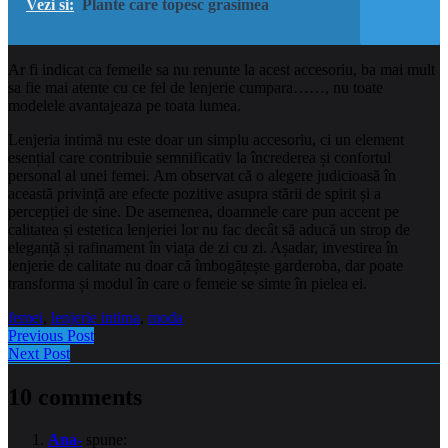
Vezi si:
Plante care topesc grasimea
Ar fi indicat ca femeile sa nu renunte la acest accesoriu, ba mai mult
sa fie mai atente cu ce fel de lenjerie cumpara……, nu toate
modelele avantajeaza pe toata lumea.
Lenjeria intimă nu este doar un simplu accesoriu, ci un element
esențial care contribuie semnificativ la încrederea și confortul
personal al unei femei. Am observat că o alegere judicioasă în
această privință are efecte pozitive asupra stării de spirit și a
percepției de sine. De asemenea, doamnele care pun accent pe
calitatea și estetica lenjeriei lor nu fac decât să aducă un strop de
eleganță și rafinament în viața de zi cu zi. Așadar, investirea în
lenjerie de calitate nu doar că îmbogățește garderoba, dar poate
transforma și modul în care o femeie se simte în pielea ei.
femei
,
lenjerie intima
,
moda
Previous Post
Next Post
10 comments
Ana-
spune: