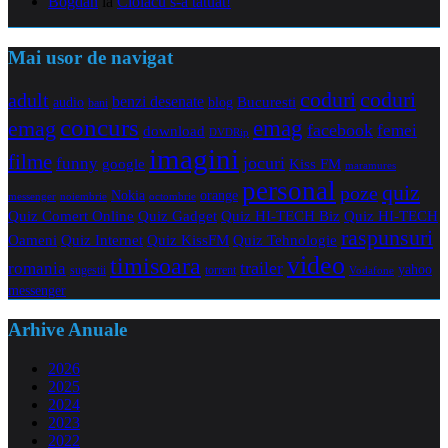
Bogdan
la
Ciolacu s-a tatuat!
Mai usor de navigat
coduri
coduri
adult
benzi desenate
audio
blog
Bucuresti
bani
concurs
emag
emag
facebook
femei
download
DVDRip
imagini
filme
jocuri
funny
Kiss FM
google
maramures
personal
quiz
poze
Nokia
orange
noiembrie
octombrie
messenger
Quiz Comert Online
Quiz Gadget
Quiz HI-TECH Biz
Quiz HI-TECH
raspunsuri
Oameni
Quiz Internet
Quiz Tehnologie
Quiz KissFM
video
timisoara
trailer
romania
yahoo
sugestii
torrent
Vodafone
messenger
Arhive Anuale
2026
2025
2024
2023
2022