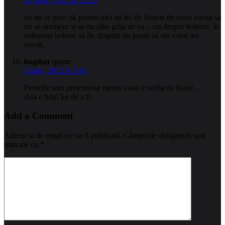
20 iunie, 2012 la 15:29
nu mi se pare ok pentru nici un fel de femeie de orice varsta sa
nu se aranjeze si sa nu aibe grija de ea .. cat despre lenjerie, in
todeauna trebuie sa fie draguta nu poate sa stie cand are
norok…
bogdan
spune:
2 iulie, 2012 la 5:41
Femeile sunt pretentiose mereu cand e vorba de haine…
Asa e felul lor de a fi.
Add a Comment
Adresa ta de email nu va fi publicată.
Câmpurile obligatorii sunt
marcate cu
*