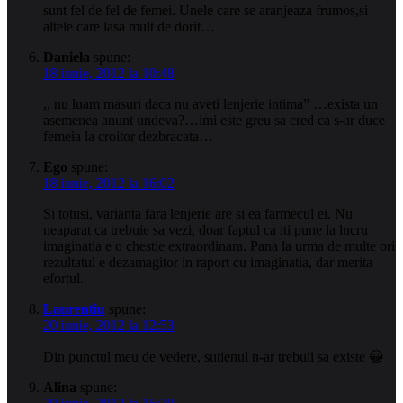
sunt fel de fel de femei. Unele care se aranjeaza frumos,si
altele care lasa mult de dorit…
Daniela
spune:
18 iunie, 2012 la 10:48
,, nu luam masuri daca nu aveti lenjerie intima” …exista un
asemenea anunt undeva?…imi este greu sa cred ca s-ar duce
femeia la croitor dezbracata…
Ego
spune:
18 iunie, 2012 la 16:02
Si totusi, varianta fara lenjerie are si ea farmecul ei. Nu
neaparat ca trebuie sa vezi, doar faptul ca iti pune la lucru
imaginatia e o chestie extraordinara. Pana la urma de multe ori
rezultatul e dezamagitor in raport cu imaginatia, dar merita
efortul.
Laurentiu
spune:
20 iunie, 2012 la 12:53
Din punctul meu de vedere, sutienul n-ar trebuii sa existe 😀
Alina
spune: