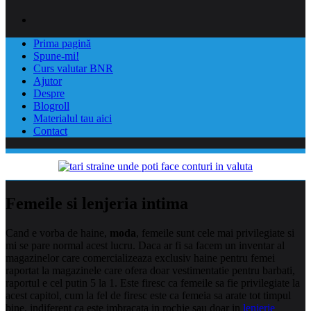
Prima pagină
Spune-mi!
Curs valutar BNR
Ajutor
Despre
Blogroll
Materialul tau aici
Contact
Femeile si lenjeria intima
Cand e vorba de haine,
moda
, femeile sunt cele mai privilegiate si
mi se pare normal acest lucru. Daca ar fi sa facem un inventar al
magazinelor care comercializeaza exclusiv haine pentru femei
raportat la magazinele care ofera doar vestimentatie pentru barbati,
raportul e cel putin 5 la 1.
Este firesc ca femeile sa fie privilegiate la
acest capitol, cum la fel de firesc este ca femeia sa arate tot timpul
bine, indiferent ca este imbracata in rochie sau doar in
lenjerie