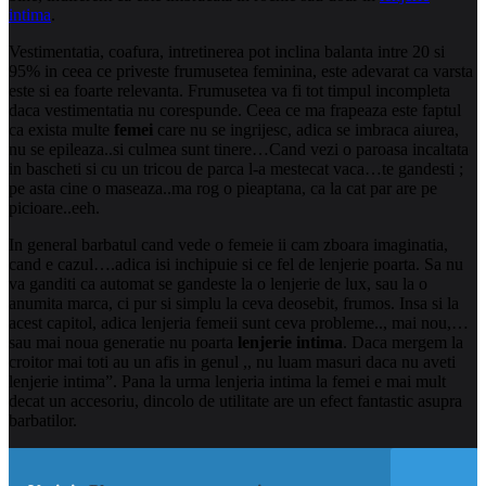
intima
.
Vestimentatia, coafura, intretinerea pot inclina balanta intre 20 si
95% in ceea ce priveste frumusetea feminina, este adevarat ca varsta
este si ea foarte relevanta. Frumusetea va fi tot timpul incompleta
daca vestimentatia nu corespunde. Ceea ce ma frapeaza este faptul
ca exista multe
femei
care nu se ingrijesc, adica se imbraca aiurea,
nu se epileaza..si culmea sunt tinere…Cand vezi o paroasa incaltata
in bascheti si cu un tricou de parca l-a mestecat vaca…te gandesti ;
pe asta cine o maseaza..ma rog o pieaptana, ca la cat par are pe
picioare..eeh.
In general barbatul cand vede o femeie ii cam zboara imaginatia,
cand e cazul….adica isi inchipuie si ce fel de lenjerie poarta. Sa nu
va ganditi ca automat se gandeste la o lenjerie de lux, sau la o
anumita marca, ci pur si simplu la ceva deosebit, frumos. Insa si la
acest capitol, adica lenjeria femeii sunt ceva probleme.., mai nou,…
sau mai noua generatie nu poarta
lenjerie intima
. Daca mergem la
croitor mai toti au un afis in genul ,, nu luam masuri daca nu aveti
lenjerie intima”. Pana la urma lenjeria intima la femei e mai mult
decat un accesoriu, dincolo de utilitate are un efect fantastic asupra
barbatilor.