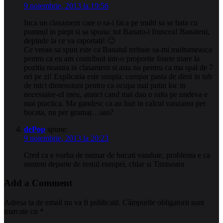
9 noiembrie, 2013 la 19:56
Inca un clasament care o sa-i faca pe multi sa se bata cu
pumnul in piept si sa spuna: tot Banatu-i fruncea! Banateni,
depinde la ce va raportati! 🙂
Ce vreau sa spun este ca Banatul trebuie sa-mi multumeasca
pentru ca eu am contribuit intr-o proportie foarte mare la
pozitia noastra in clasament si asta nu pentru ca ma spal de 7
ori pe zi! Explicatia este simpla: cumpar pasta de dinti in tub
de mici dimensiuni pentru ca ocupa mai putin loc in
necessaire-ul meu, atunci cand mai dau o raita pe undeva e
mai practica. Ma gandesc ca au luat in calcul vanzarea per
bucata, nu per gramaj…sau?
dePop
spune:
9 noiembrie, 2013 la 20:23
Cred ca e vorba de numar de bucati vandute, problema e ca
suntem departe de restul europei, chiar si Timisoara
Add a Comment
Adresa ta de email nu va fi publicată.
Câmpurile obligatorii sunt
marcate cu
*