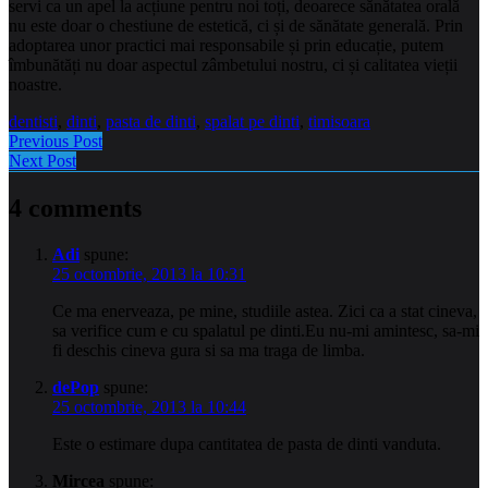
servi ca un apel la acțiune pentru noi toți, deoarece sănătatea orală
nu este doar o chestiune de estetică, ci și de sănătate generală. Prin
adoptarea unor practici mai responsabile și prin educație, putem
îmbunătăți nu doar aspectul zâmbetului nostru, ci și calitatea vieții
noastre.
dentisti
,
dinti
,
pasta de dinti
,
spalat pe dinti
,
timisoara
Previous Post
Next Post
4 comments
Adi
spune:
25 octombrie, 2013 la 10:31
Ce ma enerveaza, pe mine, studiile astea. Zici ca a stat cineva,
sa verifice cum e cu spalatul pe dinti.Eu nu-mi amintesc, sa-mi
fi deschis cineva gura si sa ma traga de limba.
dePop
spune:
25 octombrie, 2013 la 10:44
Este o estimare dupa cantitatea de pasta de dinti vanduta.
Mircea
spune: