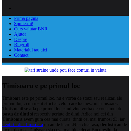
Prima pagină
Spune-mi!
Curs valutar BNR
Ajutor
Despre
Blogroll
Materialul tau aici
Contact
Timisoara e pe primul loc
Timisoara este pe primul loc, nu e vorba de strazi sau realizari ale
primarului, ci un merit strict al celor care locuiesc in Timisoara.
Timisorenii se afla pe primul loc cand vine vorba de consumul de
pasta de dinti
si respectiv periute de dinti. Adica noi cei din
Timisoara
avem gura cea mai curata,
dintii cei mai frumosi :D, iar
dentistii din Timisoara
nu au de lucru..Nici chiar asa,
dentistii
au de
lucru, doar ca Timisoara sta ceva mai bine decat Bucurestiul la