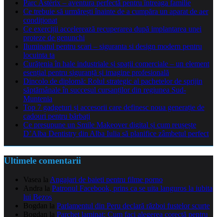
Parc Astérix – aventura perfectă pentru întreaga familie
Ce trebuie să urmărești înainte de a cumpăra un aparat de aer
condiționat
Ce exerciții accelerează recuperarea după implantarea unei
proteze de genunchi
Iluminatul pentru scari – siguranta si design modern pentru
locuinta ta
Curățenia în hale industriale și spații comerciale – un element
esențial pentru siguranță și imagine profesională
Dincolo de diplomă: Rolul strategic al pachetelor de sprijin
săptămânale în succesul cursanților din regiunea Sud-
Muntenia
Top 7 gadgeturi și accesorii care definesc noua generație de
cadouri pentru bărbați
Ce presupune un Smile Makeover digital și cum reușește
D’Alba Dentistry din Alba Iulia să planifice zâmbetul perfect
Ultimele comentarii
Vasea
la
Angajari de baieti pentru filme porno
Andra
la
Patronul Facebook, prins ca se uita languros la iubita
lui Bezos
Bogdan
la
Parlamentul din Peru declară război fustelor scurte
Bogdan
la
Parchet laminat: Cum faci alegerea corectă pentru