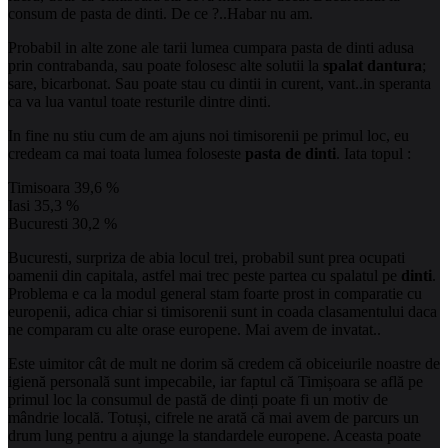
consum de pasta de dinti. De ce ?..Habar nu am.
Probabil in alte zone ale tarii lumea cumpara pasta de dinti adusa
prin contrabanda, sau poate folosesc alte solutii la
spalat dantura
;
sare, bicarbonat. Sau poate stau cu dintii in curent, vant..in speranta
ca va lua vantul toate resturile dintre dinti.
In fine nu stiu cum de am ajuns noi timisorenii pe primul loc, eu
credeam ca mai toata lumea foloseste
pasta de dinti
. Iata topul :
Timisoara 39,6 %
Iasi 35,3 %
Bucuresti 30,2 %
Bucuresti, surpriza de abia locul trei, probabil sunt prea ocupati
oamenii din capitala, astfel mai trec peste partea cu spalatul pe
dinti
.
Problema e ca la modul general stam foarte prost in comparatie cu
europenii, adica chiar si timisorenii sunt in coada clasamentului daca
ne comparam cu alte orase europene. Mai avem de invatat..
Este uimitor cât de mult ne dorim să credem că obiceiurile noastre de
igienă personală sunt impecabile, iar faptul că Timișoara se află pe
primul loc la consumul de pastă de dinți poate fi un motiv de
mândrie locală. Totuși, cifrele ne arată că mai avem de parcurs un
drum lung pentru a ajunge la standardele europene. Aceasta poate