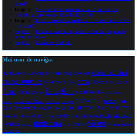
acasă?
Bogdan
la
Secretul unui antreprenor de 25 de ani care
schimbă piața construcțiilor din România
Bogdan
la
Părul tău spune povestea ta – ce faci când începe
să dispară?
Bogdan
la
Patronul Facebook, prins ca se uita languros la
iubita lui Bezos
Bogdan
la
Ciolacu s-a tatuat!
Mai usor de navigat
coduri
coduri
adult
benzi desenate
audio
blog
Bucuresti
bani
concurs
emag
emag
facebook
femei
download
DVDRip
imagini
filme
jocuri
funny
Kiss FM
google
maramures
personal
quiz
poze
Nokia
orange
noiembrie
octombrie
messenger
Quiz Comert Online
Quiz Gadget
Quiz HI-TECH Biz
Quiz HI-TECH
raspunsuri
Oameni
Quiz Internet
Quiz Tehnologie
Quiz KissFM
video
timisoara
trailer
romania
yahoo
sugestii
torrent
Vodafone
messenger