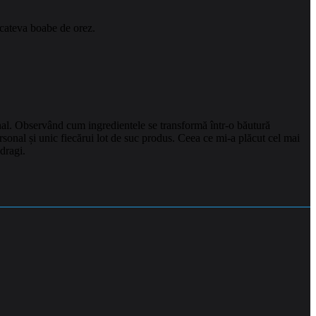
i cateva boabe de orez.
final. Observând cum ingredientele se transformă într-o băutură
sonal și unic fiecărui lot de suc produs. Ceea ce mi-a plăcut cel mai
 dragi.