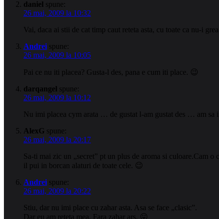
daniel
spune:
26 mai, 2009 la 10:32
Vai, daca ai stii de cat timp caut reteta asta, cu toate ca nu-i grea
Andrei
spune:
26 mai, 2009 la 10:05
Pai ce nu iti placea? Gusta-l des, pana e cum iti place. 😉
darqangel
spune:
26 mai, 2009 la 10:12
Nu imi placea cym arata … de gustat l-am gustat des … am sa ince
AlexG
spune:
26 mai, 2009 la 20:17
Sa-ti mai zic un „secret” pt un plus de aroma si culoare.Cam o c
il pui in borcan alaturi de toate cele. 😉
Andrei
spune:
26 mai, 2009 la 20:22
Stiu, dar nu imi place cu zahar asta. Asa se face „clasic”.
Dar eu am reteta mea. Fara zahar ars. 😛