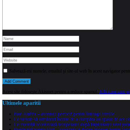
Salvează-mi numele, emailul și site-ul web în acest navigator pent
Acest site folosește Akismet pentru a reduce spamul.
Află cum sunt pro
Ultimele aparitii
Parc Astérix – aventura perfectă pentru întreaga familie
Ce trebuie să urmărești înainte de a cumpăra un aparat de aer co
Ce exerciții accelerează recuperarea după implantarea unei pro
Iluminatul pentru scari – siguranta si design modern pentru locu