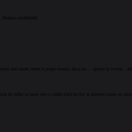
. Multam multtttttttttt
rc mai multe retete si poate reusesc daca nu … apelez la vecina .. asta 
ana de zahar se pune intr-o cratita mica pe foc si amesteci pana sa caram