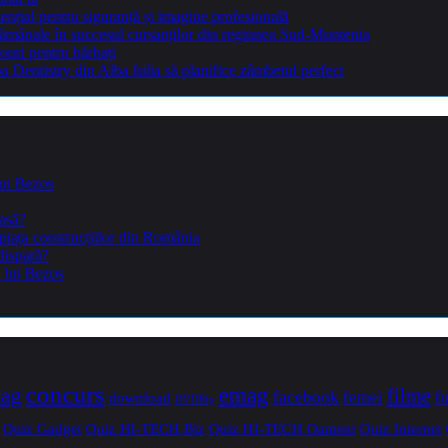
sențial pentru siguranță și imagine profesională
ptămânale în succesul cursanților din regiunea Sud-Muntenia
ouri pentru bărbați
Dentistry din Alba Iulia să planifice zâmbetul perfect
lui Bezos
casă?
piața construcțiilor din România
dispară?
a lui Bezos
concurs
mag
emag
filme
facebook
femei
f
download
DVDRip
Quiz Gadget
Quiz HI-TECH Biz
Quiz HI-TECH Oameni
Quiz Internet