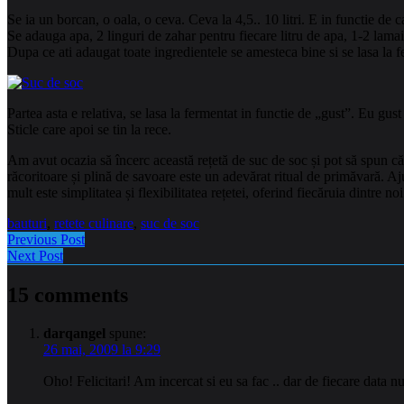
Se ia un borcan, o oala, o ceva. Ceva la 4,5.. 10 litri. E in functie de ca
Se adauga apa, 2 linguri de zahar pentru fiecare litru de apa, 1-2 lamai 
Dupa ce ati adaugat toate ingredientele se amesteca bine si se lasa la f
Partea asta e relativa, se lasa la fermentat in functie de „gust”. Eu gust 
Sticle care apoi se tin la rece.
Am avut ocazia să încerc această rețetă de suc de soc și pot să spun că 
răcoritoare și plină de savoare este un adevărat ritual de primăvară. A
mult este simplitatea și flexibilitatea rețetei, oferind fiecăruia dintre n
bauturi
,
retete culinare
,
suc de soc
Previous Post
Next Post
15 comments
darqangel
spune:
26 mai, 2009 la 9:29
Oho! Felicitari! Am incercat si eu sa fac .. dar de fiecare data 