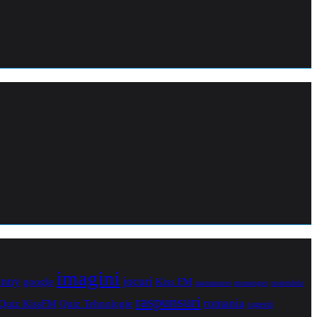
imagini
jocuri
unny
Kiss FM
google
maramures
noiembrie
messenger
raspunsuri
romania
Quiz Tehnologie
Quiz KissFM
sugestii