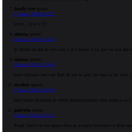
family tree
spune:
17 iunie, 2009 la 8:22
emm… love it 🙂
simona
spune:
26 mai, 2010 la 15:42
in sfarsit am dat de reta asta o sa o incerc si eu sper sa iasa am o
simona
spune:
26 mai, 2010 la 15:48
sunt curioasa cam cate flori de soc se pun ?as vrea sa fac vreo 10 
nicoleta
spune:
27 mai, 2010 la 16:18
sunt foarte incantata de reteta dumneavoastra chiar astazi o sa o 
gabriela
spune:
30 mai, 2010 la 21:31
Poate cineva sa imi spuna daca se acopera borcanul cu tifon sau