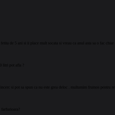
 fetita de 5 ani si ii place mult socata si vreau ca anul asta sa o fac chia
litri pot afla ?
incerc si pot sa spun ca nu este grea deloc . multumim frumos pentru retet
 farfurioara?