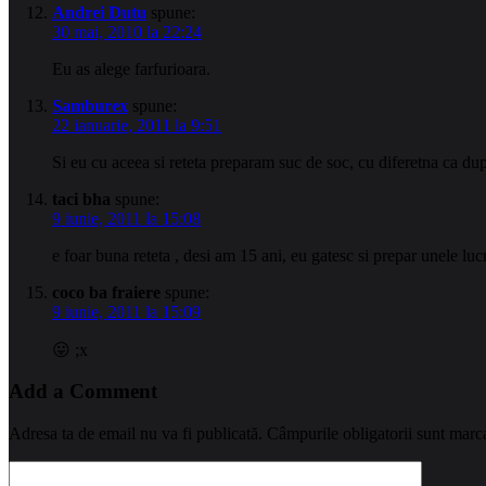
Andrei Dutu
spune:
30 mai, 2010 la 22:24
Eu as alege farfurioara.
Samburex
spune:
22 ianuarie, 2011 la 9:51
Si eu cu aceea si reteta preparam suc de soc, cu diferetna ca d
taci bha
spune:
9 iunie, 2011 la 15:08
e foar buna reteta , desi am 15 ani, eu gatesc si prepar unele lucr
coco ba fraiere
spune:
9 iunie, 2011 la 15:09
😛 ;x
Add a Comment
Adresa ta de email nu va fi publicată.
Câmpurile obligatorii sunt marc