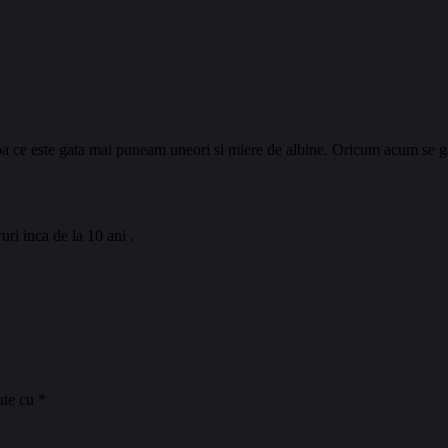
upa ce este gata mai puneam uneori si miere de albine. Oricum acum se ga
uri inca de la 10 ani .
ate cu
*