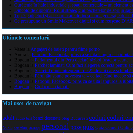
Curățenia în hale industriale și spații comerciale – un element e
Dincolo de diplomă: Rolul strategic al pachetelor de sprijin să
Top 7 gadgeturi și accesorii care definesc noua generație de cad
Ce presupune un Smile Makeover digital și cum reușește D’Alba 
Ultimele comentarii
Vasea
la
Angajari de baieti pentru filme porno
Andra
la
Patronul Facebook, prins ca se uita languros la iubita 
Bogdan
la
Parlamentul din Peru declară război fustelor scurte
Bogdan
la
Parchet laminat: Cum faci alegerea corectă pentru a
Bogdan
la
Secretul unui antreprenor de 25 de ani care schimbă 
Bogdan
la
Părul tău spune povestea ta – ce faci când începe să 
Bogdan
la
Patronul Facebook, prins ca se uita languros la iubit
Bogdan
la
Ciolacu s-a tatuat!
Mai usor de navigat
coduri e
coduri
adult
benzi desenate
audio
blog
Bucuresti
bani
personal
quiz
poze
Quiz Comert Online
Nokia
orange
octombrie