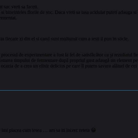
t suc vreti sa faceti.
si bineinteles florile de soc. Daca vreti sa iasa acidulat puteti adauga s
ermentat.
in fiecare zi din el si cand sunt multumit cum a iesti il pun in sticle.
procesul de experimentare a fost la fel de satisfăcător ca și rezultatul 
justarea timpului de fermentare după propriul gust adaugă un element per
oi ocazia de a crea un elixir delicios pe care îl putem savura alături de cei
nu imi placea cum iesea … am sa iti incerc reteta 😀