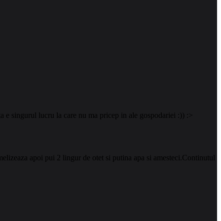
e singurul lucru la care nu ma pricep in ale gospodariei :)) :>
elizeaza apoi pui 2 lingur de otet si putina apa si amesteci.Continutul