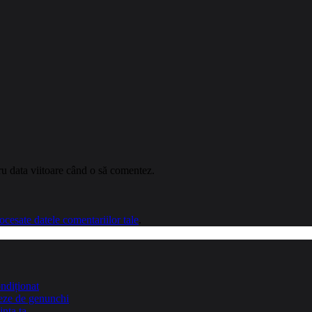
ru data viitoare când o să comentez.
cesate datele comentariilor tale
.
ndiționat
teze de genunchi
inta ta