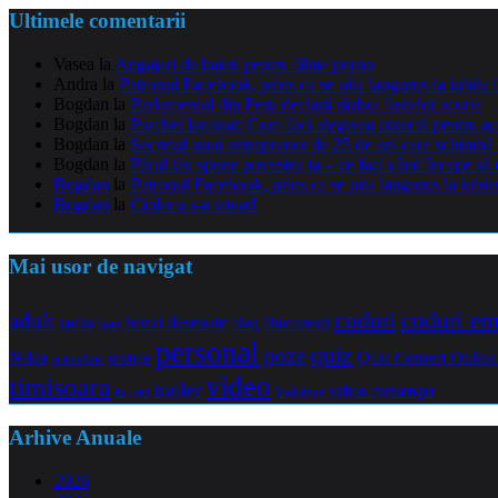
Ultimele comentarii
Vasea
la
Angajari de baieti pentru filme porno
Andra
la
Patronul Facebook, prins ca se uita languros la iubita 
Bogdan
la
Parlamentul din Peru declară război fustelor scurte
Bogdan
la
Parchet laminat: Cum faci alegerea corectă pentru a
Bogdan
la
Secretul unui antreprenor de 25 de ani care schimbă 
Bogdan
la
Părul tău spune povestea ta – ce faci când începe să 
Bogdan
la
Patronul Facebook, prins ca se uita languros la iubit
Bogdan
la
Ciolacu s-a tatuat!
Mai usor de navigat
coduri e
coduri
adult
benzi desenate
audio
blog
Bucuresti
bani
personal
quiz
poze
Quiz Comert Online
Nokia
orange
octombrie
video
timisoara
trailer
yahoo messenger
torrent
Vodafone
Arhive Anuale
2026