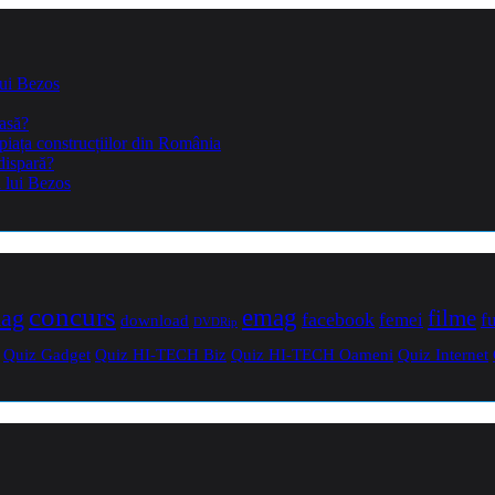
lui Bezos
casă?
piața construcțiilor din România
dispară?
a lui Bezos
concurs
mag
emag
filme
facebook
femei
f
download
DVDRip
Quiz Gadget
Quiz HI-TECH Biz
Quiz HI-TECH Oameni
Quiz Internet