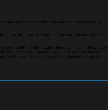
va am avut o grenada care tocmai a explodat, nu e nicio problema, se
pe undeva, recuperati-l si se repara, de preferat sa nu incercati sa il
 tentă subtilă de critică la adresa infrastructurii și situației generale
 în serios. Abordarea aceasta ne poate ajuta să gestionăm mai bine
icată. Astfel, mesajul ascuns ar putea fi să nu pierdem niciodată din