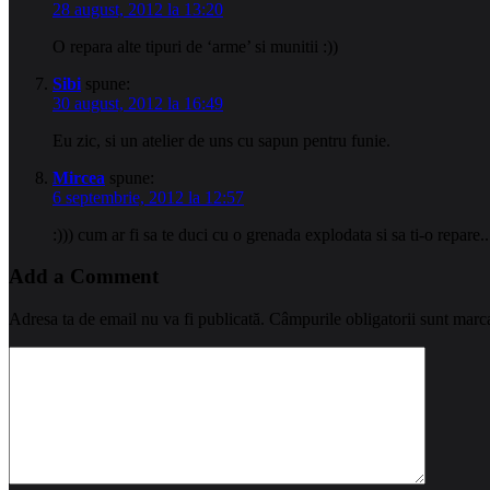
28 august, 2012 la 13:20
O repara alte tipuri de ‘arme’ si munitii :))
Sibi
spune:
30 august, 2012 la 16:49
Eu zic, si un atelier de uns cu sapun pentru funie.
Mircea
spune:
6 septembrie, 2012 la 12:57
:))) cum ar fi sa te duci cu o grenada explodata si sa ti-o repare.
Add a Comment
Adresa ta de email nu va fi publicată.
Câmpurile obligatorii sunt marc