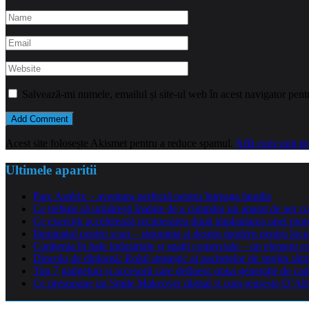
Salvează-mi numele, emailul și site-ul web în acest navigator pent
Acest site folosește Akismet pentru a reduce spamul.
Află cum sunt pro
Ultimele aparitii
Parc Astérix – aventura perfectă pentru întreaga familie
Ce trebuie să urmărești înainte de a cumpăra un aparat de aer co
Ce exerciții accelerează recuperarea după implantarea unei pro
Iluminatul pentru scari – siguranta si design modern pentru locu
Curățenia în hale industriale și spații comerciale – un element e
Dincolo de diplomă: Rolul strategic al pachetelor de sprijin să
Top 7 gadgeturi și accesorii care definesc noua generație de cad
Ce presupune un Smile Makeover digital și cum reușește D’Alba 