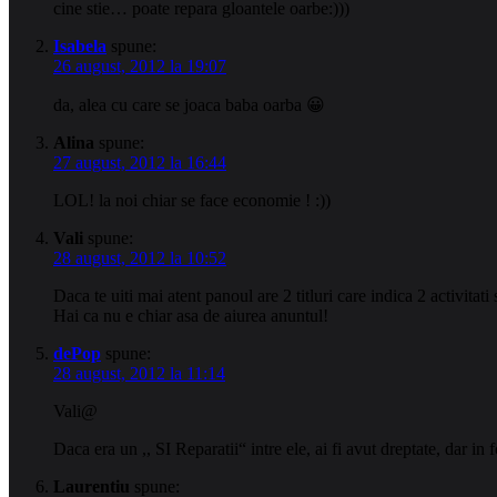
cine stie… poate repara gloantele oarbe:)))
Isabela
spune:
26 august, 2012 la 19:07
da, alea cu care se joaca baba oarba 😀
Alina
spune:
27 august, 2012 la 16:44
LOL! la noi chiar se face economie ! :))
Vali
spune:
28 august, 2012 la 10:52
Daca te uiti mai atent panoul are 2 titluri care indica 2 activita
Hai ca nu e chiar asa de aiurea anuntul!
dePop
spune:
28 august, 2012 la 11:14
Vali@
Daca era un ,, SI Reparatii“ intre ele, ai fi avut dreptate, dar in
Laurentiu
spune: