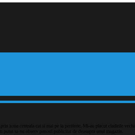
t prin zona centrala cat si mai pe la periferie.
Mi-au placut cladirile vechi
u am putut sa nu observ panoul publicitar de deasupra unui magazin.