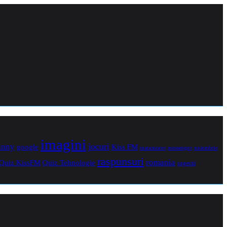
imagini
jocuri
unny
Kiss FM
google
maramures
noiembrie
messenger
raspunsuri
romania
Quiz Tehnologie
Quiz KissFM
sugestii