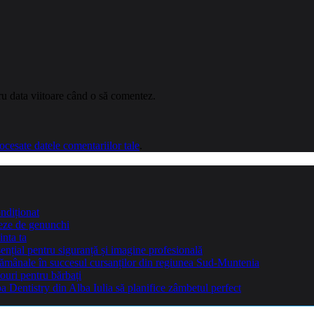
ru data viitoare când o să comentez.
cesate datele comentariilor tale
.
ndiționat
teze de genunchi
inta ta
sențial pentru siguranță și imagine profesională
ptămânale în succesul cursanților din regiunea Sud-Muntenia
ouri pentru bărbați
Dentistry din Alba Iulia să planifice zâmbetul perfect