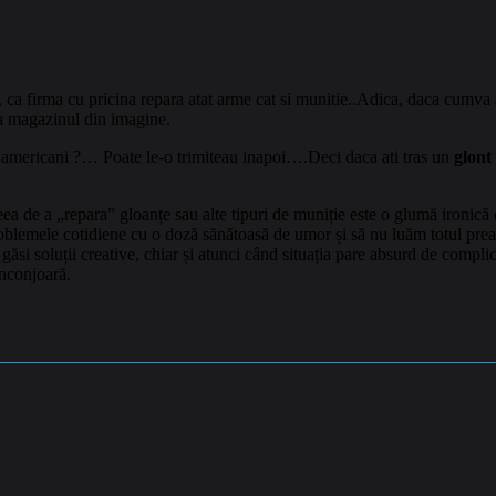
leg, ca firma cu pricina repara atat arme cat si munitie..Adica, daca cum
 la magazinul din imagine.
a americani ?… Poate le-o trimiteau inapoi….Deci daca ati tras un
glont
a de a „repara” gloanțe sau alte tipuri de muniție este o glumă ironică cu o
oblemele cotidiene cu o doză sănătoasă de umor și să nu luăm totul prea
a găsi soluții creative, chiar și atunci când situația pare absurd de compl
înconjoară.