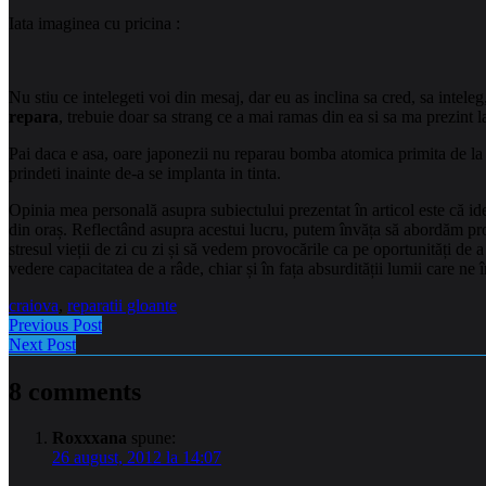
Iata imaginea cu pricina :
Nu stiu ce intelegeti voi din mesaj, dar eu as inclina sa cred, sa inte
repara
, trebuie doar sa strang ce a mai ramas din ea si sa ma prezint
Pai daca e asa, oare japonezii nu reparau bomba atomica primita de l
prindeti inainte de-a se implanta in tinta.
Opinia mea personală asupra subiectului prezentat în articol este că idee
din oraș. Reflectând asupra acestui lucru, putem învăța să abordăm pr
stresul vieții de zi cu zi și să vedem provocările ca pe oportunități de 
vedere capacitatea de a râde, chiar și în fața absurdității lumii care ne 
craiova
,
reparatii gloante
Previous Post
Next Post
8 comments
Roxxxana
spune:
26 august, 2012 la 14:07