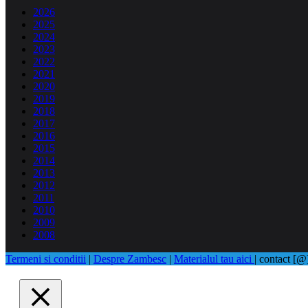
2026
2025
2024
2023
2022
2021
2020
2019
2018
2017
2016
2015
2014
2013
2012
2011
2010
2009
2008
Termeni si conditii
|
Despre Zambesc
|
Materialul tau aici
| contact [