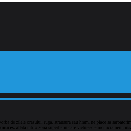
 vorba de zilele orasului, ruga, stransura sau hram, ne place sa sarbatori
amures
, aflata intr-o zona superba in care vietuiesc etnici ucraineni, in