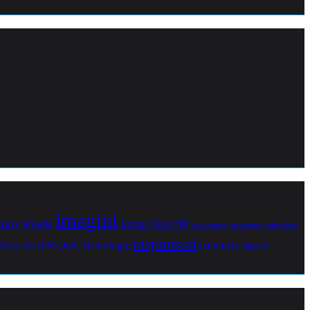
imagini
jocuri
unny
Kiss FM
google
maramures
noiembrie
messenger
raspunsuri
romania
Quiz Tehnologie
Quiz KissFM
sugestii