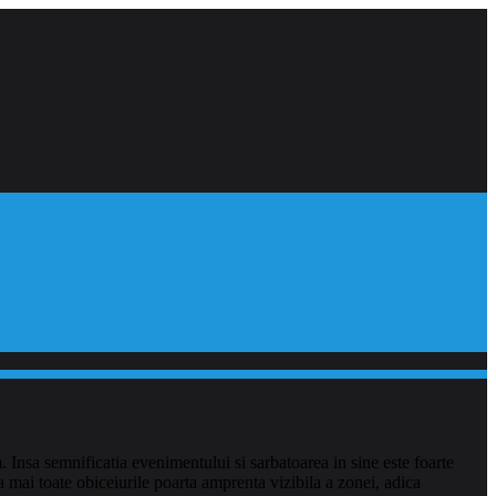
m. Insa semnificatia evenimentului si sarbatoarea in sine este foarte
sa mai toate obiceiurile poarta amprenta vizibila a zonei, adica