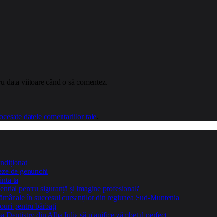
ru data viitoare când o să comentez.
cesate datele comentariilor tale
.
ndiționat
teze de genunchi
inta ta
sențial pentru siguranță și imagine profesională
ptămânale în succesul cursanților din regiunea Sud-Muntenia
ouri pentru bărbați
Dentistry din Alba Iulia să planifice zâmbetul perfect