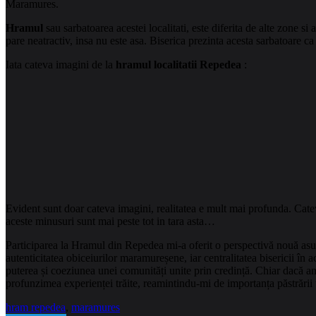
Maramures.
Hramul
sau sarbatoarea acestei localitati, este diferita de alte zone s
pare neatractiv, insa nu este asa. Biserica prezinta acesta sarbatoare c
Iata cateva imagini de la
hramul localitatii Repedea
:
Evident sunt doar cateva imagini, realitatea e mult mai profunda. Catev
aceste minusuri sunt mai peste tot in tara asta…
Participarea la Hramul din Repedea mi-a oferit o perspectivă nouă asup
autenticitatea obiceiurilor maramureșene, iar centralitatea bisericii 
puterea și coeziunea unei comunități unite prin credință. Chiar dacă am
profunzimea experienței trăite, reamintindu-mi de importanța păstrării tr
hram repedea
,
maramures