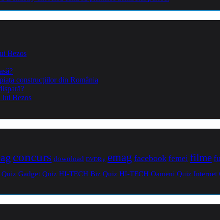
lui Bezos
casă?
piața construcțiilor din România
dispară?
a lui Bezos
concurs
mag
emag
filme
facebook
femei
f
download
DVDRip
Quiz Gadget
Quiz HI-TECH Biz
Quiz HI-TECH Oameni
Quiz Internet