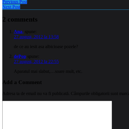
Previous Post
Next Post
2 comments
Ana-
spune:
27 august, 2012 la 13:58
de ce au iesit asa albicioase pozele?
dePop
spune:
27 august, 2012 la 22:55
Aparatul mai slabut,…soare mult, etc.
Add a Comment
Adresa ta de email nu va fi publicată.
Câmpurile obligatorii sunt marc