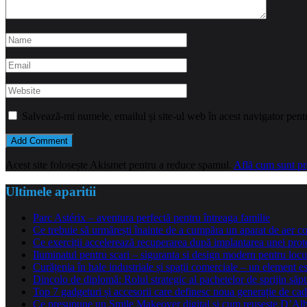
Salvează-mi numele, emailul și site-ul web în acest navigator pent
Acest site folosește Akismet pentru a reduce spamul.
Află cum sunt pro
Ultimele aparitii
Parc Astérix – aventura perfectă pentru întreaga familie
Ce trebuie să urmărești înainte de a cumpăra un aparat de aer co
Ce exerciții accelerează recuperarea după implantarea unei pro
Iluminatul pentru scari – siguranta si design modern pentru locu
Curățenia în hale industriale și spații comerciale – un element e
Dincolo de diplomă: Rolul strategic al pachetelor de sprijin să
Top 7 gadgeturi și accesorii care definesc noua generație de cad
Ce presupune un Smile Makeover digital și cum reușește D’Alba 