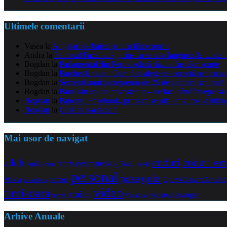
Ultimele comentarii
Vasea
la
Angajari de baieti pentru filme porno
Andra
la
Patronul Facebook, prins ca se uita languros la iubita 
Bogdan
la
Parlamentul din Peru declară război fustelor scurte
Bogdan
la
Parchet laminat: Cum faci alegerea corectă pentru a
Bogdan
la
Secretul unui antreprenor de 25 de ani care schimbă 
Bogdan
la
Părul tău spune povestea ta – ce faci când începe să 
Bogdan
la
Patronul Facebook, prins ca se uita languros la iubit
Bogdan
la
Ciolacu s-a tatuat!
Mai usor de navigat
coduri e
coduri
adult
benzi desenate
audio
blog
Bucuresti
bani
personal
quiz
poze
Quiz Comert Online
Nokia
orange
octombrie
video
timisoara
trailer
yahoo messenger
torrent
Vodafone
Arhive Anuale