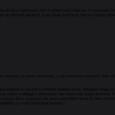
i asta deoarece sarbatoarea este in primul rand religioasa. Evenimentul cen
a pe un adevarat spectacol, si pot spune acest lucru fara sa exagerez delo
a minusuri, nu pentru eveniment, ci mai mult pentru primarie, chiar si l
ra modului în care pot fi celebrate tradițiile locale, îmbinând religia 
în acest context a adăugat o dimensiune care transcende simpla petrecere.
 sesizat câteva neajunsuri din partea autorităților locale în ceea ce priv
adițiilor și a vieții comunitare autentice.