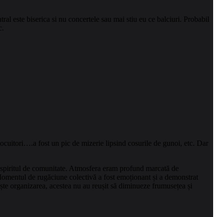
tral este biserica si nu concertele sau mai stiu eu ce balciuri. Probabil
c.
ocuitori….a fost un pic de mizerie lipsind cosurile de gunoi, etc. Dar
cu spiritul de comunitate. Atmosfera eram profund marcată de
 Momentul de rugăciune colectivă a fost emoționant și a demonstrat
ește organizarea, acestea nu au reușit să diminueze frumusețea și