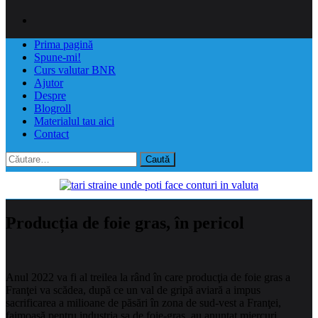
Prima pagină
Spune-mi!
Curs valutar BNR
Ajutor
Despre
Blogroll
Materialul tau aici
Contact
Caută
după:
Producția de foie gras, în pericol
Anul 2022 va fi al treilea la rând în care producţia de foie gras a
Franţei va scădea, după ce un val de gripă aviară a impus
sacrificarea a milioane de păsări în zona de sud-vest a Franţei,
faimoasă pentru industria sa de foie-gras, au anunţat miercuri