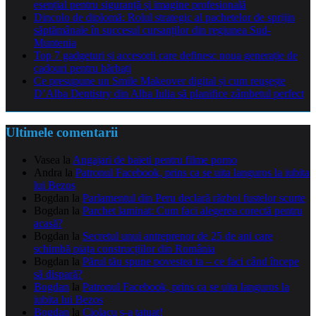
esențial pentru siguranță și imagine profesională
Dincolo de diplomă: Rolul strategic al pachetelor de sprijin
săptămânale în succesul cursanților din regiunea Sud-
Muntenia
Top 7 gadgeturi și accesorii care definesc noua generație de
cadouri pentru bărbați
Ce presupune un Smile Makeover digital și cum reușește
D’Alba Dentistry din Alba Iulia să planifice zâmbetul perfect
Ultimele comentarii
Vasea
la
Angajari de baieti pentru filme porno
Andra
la
Patronul Facebook, prins ca se uita languros la iubita
lui Bezos
Bogdan
la
Parlamentul din Peru declară război fustelor scurte
Bogdan
la
Parchet laminat: Cum faci alegerea corectă pentru
acasă?
Bogdan
la
Secretul unui antreprenor de 25 de ani care
schimbă piața construcțiilor din România
Bogdan
la
Părul tău spune povestea ta – ce faci când începe
să dispară?
Bogdan
la
Patronul Facebook, prins ca se uita languros la
iubita lui Bezos
Bogdan
la
Ciolacu s-a tatuat!