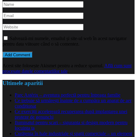
Salvează-mi numele, emailul și site-ul web în acest navigator
pentru data viitoare când o să comentez.
Acest site folosește Akismet pentru a reduce spamul.
Află cum sunt
procesate datele comentariilor tale
.
Ultimele aparitii
Parc Astérix – aventura perfectă pentru întreaga familie
Ce trebuie să urmărești înainte de a cumpăra un aparat de aer
condiționat
Ce exerciții accelerează recuperarea după implantarea unei
proteze de genunchi
Iluminatul pentru scari – siguranta si design modern pentru
locuinta ta
Curățenia în hale industriale și spații comerciale – un element