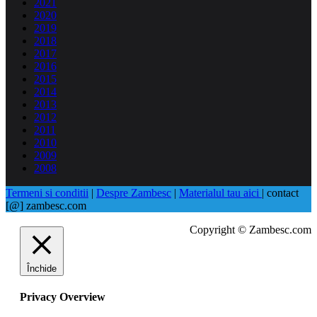
2021
2020
2019
2018
2017
2016
2015
2014
2013
2012
2011
2010
2009
2008
Termeni si conditii
|
Despre Zambesc
|
Materialul tau aici
| contact
[@] zambesc.com
Copyright © Zambesc.com
Închide
Privacy Overview