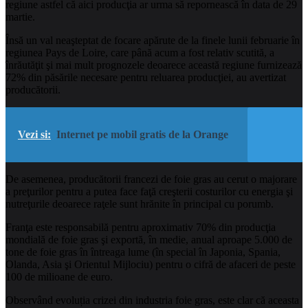
regiune astfel că aici producţia ar urma să repornească în data de 29
martie.
Însă un val neaşteptat de focare apărute de la finele lunii februarie în
regiunea Pays de Loire, care până acum a fost relativ scutită, a
înrăutăţit şi mai mult prognozele deoarece această regiune furnizează
72% din păsările necesare pentru reluarea producţiei, au avertizat
producătorii.
Vezi si:
Internet pe mobil gratis de la Orange
De asemenea, producătorii francezi de foie gras au cerut o majorare
a preţurilor pentru a putea face faţă creşterii costurilor cu energia şi
nutreţurile deoarece raţele sunt hrănite în principal cu porumb.
Franţa este responsabilă pentru aproximativ 70% din producţia
mondială de foie gras şi exportă, în medie, anual aproape 5.000 de
tone de foie gras în întreaga lume (în special în Japonia, Spania,
Olanda, Asia şi Orientul Mijlociu) pentru o cifră de afaceri de peste
100 de milioane de euro.
Observând evoluția crizei din industria foie gras, este clar că aceasta