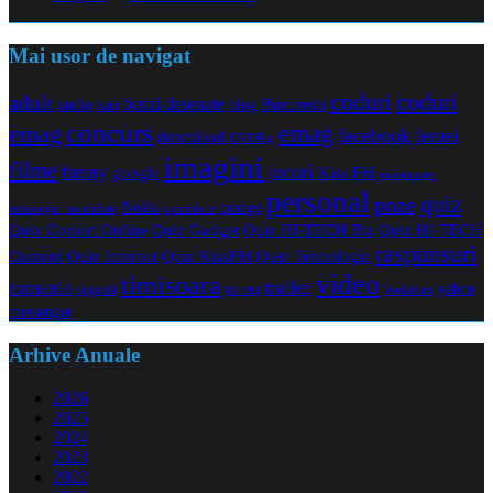
Mai usor de navigat
coduri
coduri
adult
benzi desenate
audio
blog
Bucuresti
bani
concurs
emag
emag
facebook
femei
download
DVDRip
imagini
filme
jocuri
funny
Kiss FM
google
maramures
personal
quiz
poze
Nokia
orange
noiembrie
octombrie
messenger
Quiz Comert Online
Quiz Gadget
Quiz HI-TECH Biz
Quiz HI-TECH
raspunsuri
Oameni
Quiz Internet
Quiz Tehnologie
Quiz KissFM
video
timisoara
trailer
romania
yahoo
sugestii
torrent
Vodafone
messenger
Arhive Anuale
2026
2025
2024
2023
2022