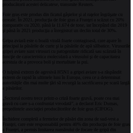
producătorii acestei delicatese, transmite Reuters.
Foie gras este produs din ficatul gâştelor şi al raţelor îngrăşate cu
cereale. În 2021, producţia de foie gras a Franţei a scăzut cu 20%
comparativ cu 2020, până la 11.674 de tone, iar începând din 2019
şi până în 2021 producţia a înregistrat un declin total de 30%.
Gripa aviară este o boală virală foarte contagioasă, care apare în
principal la păsările de curte şi la păsările de apă sălbatice. Virusurile
gripei aviare sunt virusuri cu patogenitate ridicată sau scăzută în
funcţie de caracteristica moleculară a virusului şi de capacitatea
acestuia de a provoca boli şi mortalitate la pui.
O tulpină extrem de agresivă H5N1 a gripei aviare s-a răspândit
extrem de rapid în ultimele luni în Europa, ceea ce a determinat
autorităţile din mai multe ţări să recurgă la sacrificarea pe scară largă
a păsărilor.
„Sectorul nostru trece printr-o criză foarte gravă, poate cea mai
gravă cu care s-a confruntat vreodată”, a declarat Eric Dumas,
preşedintele asociaţiei producătorilor de foie gras (CIFOG).
Închidere completă a fermelor de păsări din zona de sud-vest a
Franţei, care este responsabilă pentru 40% din producţia de foie gras
a Franţei, a permis limitarea numărului de focare de gripă din