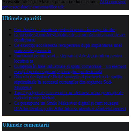
Acest site folosește Akismet pentru a reduce spamul.
Află cum sunt
procesate datele comentariilor tale
.
Ultimele aparitii
Parc Astérix – aventura perfectă pentru întreaga familie
Ce trebuie să urmărești înainte de a cumpăra un aparat de aer
condiționat
Ce exerciții accelerează recuperarea după implantarea unei
proteze de genunchi
Iluminatul pentru scari – siguranta si design modern pentru
locuinta ta
Curățenia în hale industriale și spații comerciale – un element
esențial pentru siguranță și imagine profesională
Dincolo de diplomă: Rolul strategic al pachetelor de sprijin
săptămânale în succesul cursanților din regiunea Sud-
Muntenia
Top 7 gadgeturi și accesorii care definesc noua generație de
cadouri pentru bărbați
Ce presupune un Smile Makeover digital și cum reușește
D’Alba Dentistry din Alba Iulia să planifice zâmbetul perfect
Ultimele comentarii