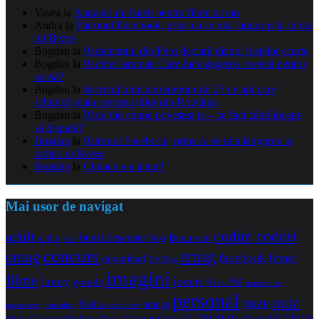
Vasea
la
Angajari de baieti pentru filme porno
Andra
la
Patronul Facebook, prins ca se uita languros la iubita
lui Bezos
Bogdan
la
Parlamentul din Peru declară război fustelor scurte
Bogdan
la
Parchet laminat: Cum faci alegerea corectă pentru
acasă?
Bogdan
la
Secretul unui antreprenor de 25 de ani care
schimbă piața construcțiilor din România
Bogdan
la
Părul tău spune povestea ta – ce faci când începe
să dispară?
Bogdan
la
Patronul Facebook, prins ca se uita languros la
iubita lui Bezos
Bogdan
la
Ciolacu s-a tatuat!
Mai usor de navigat
coduri
coduri
adult
benzi desenate
audio
blog
Bucuresti
bani
concurs
emag
emag
facebook
femei
download
DVDRip
imagini
filme
jocuri
funny
Kiss FM
google
maramures
personal
quiz
poze
Nokia
orange
noiembrie
octombrie
messenger
Quiz Comert Online
Quiz Gadget
Quiz HI-TECH Biz
Quiz HI-TECH