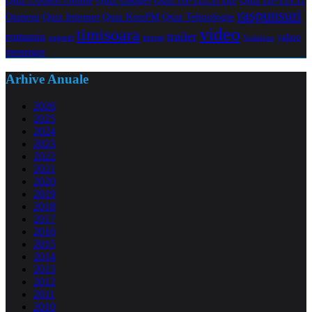
raspunsuri
Oameni
Quiz Internet
Quiz Tehnologie
Quiz KissFM
video
timisoara
trailer
romania
yahoo
sugestii
torrent
Vodafone
messenger
Arhive Anuale
2026
2025
2024
2023
2022
2021
2020
2019
2018
2017
2016
2015
2014
2013
2012
2011
2010