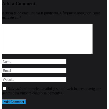
Add a Comment
Adresa ta de email nu va fi publicată.
Câmpurile obligatorii sunt
marcate cu
*
Salvează-mi numele, emailul și site-ul web în acest navigator
pentru data viitoare când o să comentez.