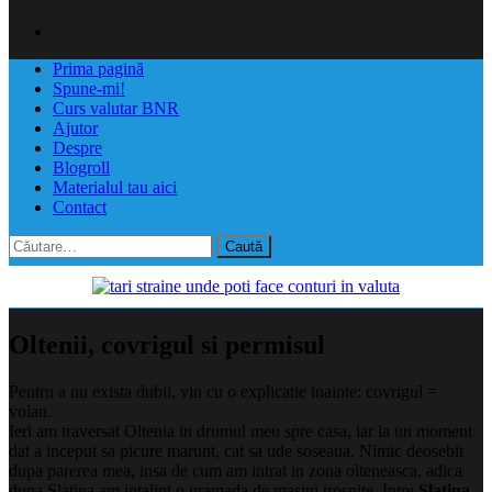
Prima pagină
Spune-mi!
Curs valutar BNR
Ajutor
Despre
Blogroll
Materialul tau aici
Contact
Caută
după:
Oltenii, covrigul si permisul
Pentru a nu exista dubii, vin cu o explicatie inainte: covrigul =
volan.
Ieri am traversat Oltenia in drumul meu spre casa, iar la un moment
dat a inceput sa picure marunt, cat sa ude soseaua.
Nimic deosebit
dupa parerea mea, insa de cum am intrat in zona olteneasca, adica
dupa Slatina am intalint o gramada de masini trosnite. Intre
Slatina