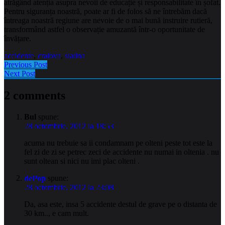
atrăgând atenția asupra nevoii de educație și responsabilitate în șofat.
Pentru siguranța noastră, poate ar fi de folos să ne întrebăm dacă
întreaga noastră regiune are nevoie de o mai bună instruire rutieră,
transformând astfel o observație amuzantă într-o oportunitate de
învățare.
accidente
,
craiova
,
slatina
Previous Post
Next Post
2 comments
Bul
spune:
28 octombrie, 2012 la 18:53
acuma nu trebuie sa ii condamnam pe olteni peste tot este la
fel zi de zi se petrec zeci de accidente nu numai in oltenia . nu
sunt oltean si nici nu imi plac olteni .
dePop
spune:
28 octombrie, 2012 la 23:08
Da, asa este, insa 5 accidente destul de grave pe o distanta de
30 km.., e cam mult.