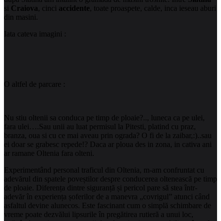
si
Craiova
, cinci
accidente
, toate proaspete, calde, inca ieseau aburi
din masini.
Iata cateva imagini :
O altfel de parcare :
Nu stiu oltenii sa conduca pe timp de ploaie?.., luneca ca pe ulei,
fara ulei….Sau unii au luat permisul la Pitesti, platind cu praz,
branza, oua si cu ce mai aveau prin ograda? O fi de la zaibar,:)..sau
ei doar se grabesc repede!? Daca ar ploua des in zona, in cativa ani
ar ramane Oltenia fara olteni.
Experimentând personal traficul din Oltenia, m-am confruntat cu
adevărul din spatele poveștilor despre conducerea oltenească pe timp
de ploaie. Diferența dintre siguranță și pericol pare să stea într-
adevăr în experiența șoferilor de a manevra „covrigul” atunci când
asfaltul devine alunecos. Este fascinant cum o simplă schimbare de
vreme poate dezvălui lipsurile în pregătirea rutieră a unui loc,