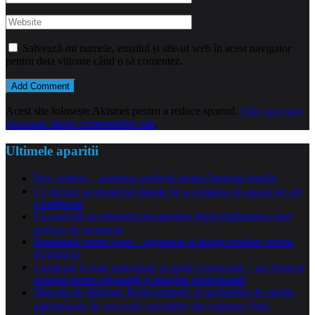
Salvează-mi numele, emailul și site-ul web în acest navigator
pentru data viitoare când o să comentez.
Acest site folosește Akismet pentru a reduce spamul.
Află cum sunt
procesate datele comentariilor tale
.
Ultimele aparitii
Parc Astérix – aventura perfectă pentru întreaga familie
Ce trebuie să urmărești înainte de a cumpăra un aparat de aer
condiționat
Ce exerciții accelerează recuperarea după implantarea unei
proteze de genunchi
Iluminatul pentru scari – siguranta si design modern pentru
locuinta ta
Curățenia în hale industriale și spații comerciale – un element
esențial pentru siguranță și imagine profesională
Dincolo de diplomă: Rolul strategic al pachetelor de sprijin
săptămânale în succesul cursanților din regiunea Sud-