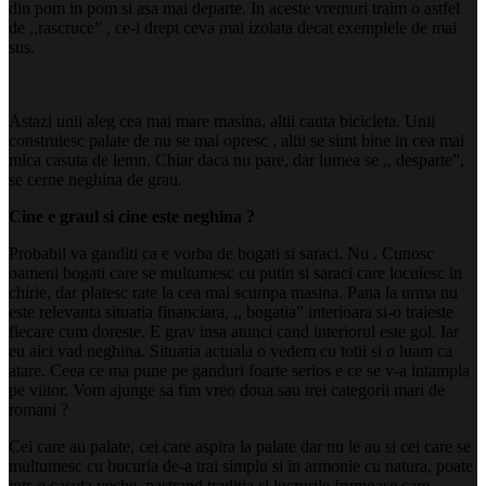
din pom in pom si asa mai departe. In aceste vremuri traim o astfel
de ,,rascruce” , ce-i drept ceva mai izolata decat exemplele de mai
sus.
Astazi unii aleg cea mai mare masina, altii cauta bicicleta. Unii
construiesc palate de nu se mai opresc , altii se simt bine in cea mai
mica casuta de lemn. Chiar daca nu pare, dar lumea se ,, desparte”,
se cerne neghina de grau.
Cine e graul si cine este neghina ?
Probabil va ganditi ca e vorba de bogati si saraci. Nu . Cunosc
oameni bogati
care se multumesc cu putin si saraci care locuiesc in
chirie, dar platesc rate la cea mai scumpa masina. Pana la urma nu
este relevanta situatia financiara, ,, bogatia” interioara si-o traieste
fiecare cum doreste. E grav insa atunci cand interiorul este gol. Iar
eu aici vad neghina. Situatia actuala o vedem cu totii si o luam ca
atare. Ceea ce ma pune pe ganduri foarte serios e ce se v-a intampla
pe viitor. Vom ajunge sa fim vreo doua sau trei categorii mari de
romani ?
Cei care au palate, cei care aspira la palate dar nu le au si cei care se
multumesc cu bucuria de-a trai simplu si in armonie cu natura, poate
intr-o casuta veche, pastrand traditia si lucrurile frumoase care