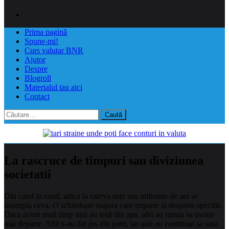
Prima pagină
Spune-mi!
Curs valutar BNR
Ajutor
Despre
Blogroll
Materialul tau aici
Contact
Caută
după:
La rascruce de timpuri sau diviziunea
societatii
Din cand in cand, adica la cateva sute sau milioane de ani se
intampla ceva. O schimbare majora care imparte si desparte speciile.
Daca acum mult timp unii au iesit din apa, altii au ramas sa inoate
mai departe. Altii s-au dat jos din pom, iar unii au continuat sa sara