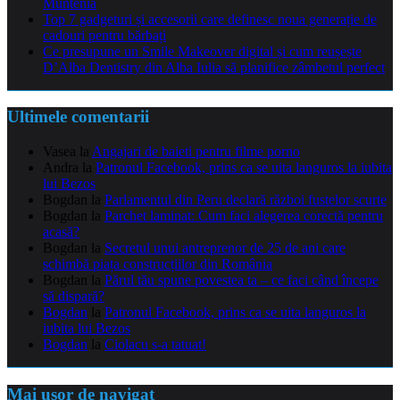
Muntenia
Top 7 gadgeturi și accesorii care definesc noua generație de
cadouri pentru bărbați
Ce presupune un Smile Makeover digital și cum reușește
D’Alba Dentistry din Alba Iulia să planifice zâmbetul perfect
Ultimele comentarii
Vasea
la
Angajari de baieti pentru filme porno
Andra
la
Patronul Facebook, prins ca se uita languros la iubita
lui Bezos
Bogdan
la
Parlamentul din Peru declară război fustelor scurte
Bogdan
la
Parchet laminat: Cum faci alegerea corectă pentru
acasă?
Bogdan
la
Secretul unui antreprenor de 25 de ani care
schimbă piața construcțiilor din România
Bogdan
la
Părul tău spune povestea ta – ce faci când începe
să dispară?
Bogdan
la
Patronul Facebook, prins ca se uita languros la
iubita lui Bezos
Bogdan
la
Ciolacu s-a tatuat!
Mai usor de navigat