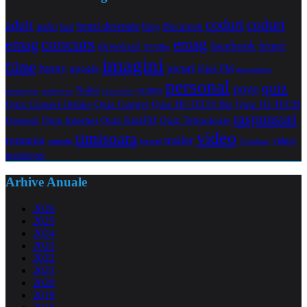
coduri
coduri
adult
benzi desenate
audio
blog
Bucuresti
bani
concurs
emag
emag
facebook
femei
download
DVDRip
imagini
filme
jocuri
funny
Kiss FM
google
maramures
personal
quiz
poze
Nokia
orange
noiembrie
octombrie
messenger
Quiz Comert Online
Quiz Gadget
Quiz HI-TECH Biz
Quiz HI-TECH
raspunsuri
Oameni
Quiz Internet
Quiz Tehnologie
Quiz KissFM
video
timisoara
trailer
romania
yahoo
sugestii
torrent
Vodafone
messenger
Arhive Anuale
2026
2025
2024
2023
2022
2021
2020
2019