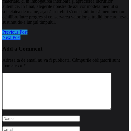
materiale, ci în îmbogățirea interioară și aprecierea lucrurilor
autentice. În final, alegerile noastre de azi vor modela mediul și
societatea de mâine, așa că ar trebui să ne străduim să menținem un
echilibru între progres și conservarea valorilor și tradițiilor care ne-au
susținut de-a lungul timpului.
Previous Post
Next Post
Add a Comment
Adresa ta de email nu va fi publicată.
Câmpurile obligatorii sunt
marcate cu
*