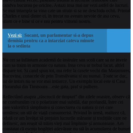
candva bucurau pe oricine. Astazi insa mai rar vezi astfel de lucruri.
Se mai intampla sa vina cate un strain si sa ne deschida ochii. Printul
Charles e unul dintre ei, in trecut nu aveam nevoie de asa ceva,
stiam ce e bine si ce e rau pentru viitorul nostru.
Vezi si:
Socant, un parlamentar si-a depus
demisia pentru ca a intarziat cateva minute
la o sedinta
Nu cer sa infiintam academii de instruire sau scoli care sa ne invete
cum sa traim in armonie cu natura. Insa ceva ar trebui facut, altfel
dispare tot. Si cand spun tot, ma refer la casele vechi din Maramures,
Bucovina, conacele de prin Transilvania si nu numai. Toate se duc,
iar de intors nu se vor mai intoarce. Un exemplu local este si Casa
Florarului din Timisoara…este gata, praf si pulbere.
Reflectând asupra „răscrucii de timpuri” din zilele noastre, observ că
ne confruntăm cu o polarizare mai subtilă, dar profundă, între cei
care valorifică simplitatea și conectarea cu natura și cei care
urmăresc un stil de viață consumerist. Privind în urmă, realizez că,
odată ce am învățat să prețuim lucrurile mărunte și tradițiile care ne
definesc, am reușit să trăim vieți mai împlinite și armonioase. Am
constatat că esența bogăției adevărate nu stă în acumularea de bunuri