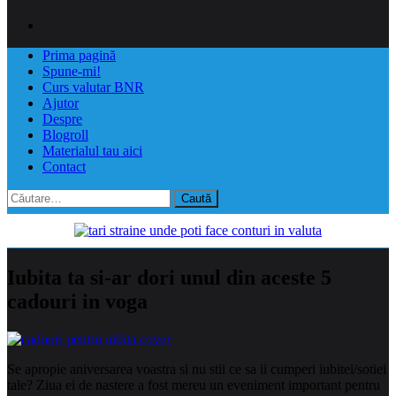
Prima pagină
Spune-mi!
Curs valutar BNR
Ajutor
Despre
Blogroll
Materialul tau aici
Contact
Caută
după:
Iubita ta si-ar dori unul din aceste 5
cadouri in voga
Se apropie aniversarea voastra si nu stii ce sa ii cumperi iubitei/sotiei
tale? Ziua ei de nastere a fost mereu un eveniment important pentru