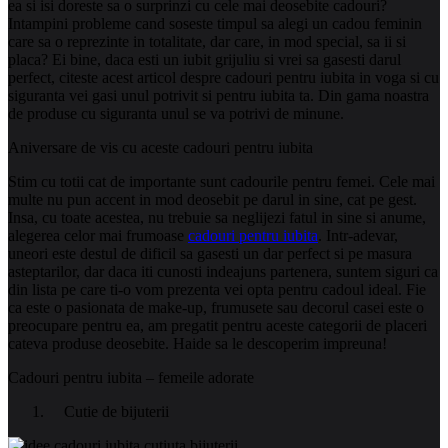
ea si isi doreste sa o surprinzi cu cele mai deosebite cadouri?
Intampini probleme cand soseste timpul sa alegi un cadou feminin
care sa o reprezinte in totalitate, dar care, in mod special, sa ii si
placa? Ei bine, daca esti un iubit grijuliu si vrei sa gasesti darul
perfect, citeste acest articol despre cadouri pentru iubita in voga si cu
siguranta vei gasi unul potrivit si pentru iubita ta. Din gama noastra
de produse cu siguranta unul se va potrivi de minune.
Aniversare de vis cu aceste cadouri pentru iubita
Stim cu totii cat de importante sunt cadourile pentru femei. Cele mai
multe nu pun accent in mod deosebit pe darul in sine, cat pe gest.
Insa, cu toate acestea, nu trebuie sa neglijezi fatul in sine si anume,
alegerea celor mai frumoase
cadouri pentru iubita
. Intr-adevar,
uneori este destul de dificil sa gasesti un dar perfect si pe masura
asteptarilor, dar daca iti cunosti indeajuns partenera, suntem siguri ca
din lista pe care ti-o vom prezenta vei opta pentru cadoul ideal. Fie
ca este o pasionata de make-up, frumusete sau decorul casei este o
preocupare pentru ea, am pregatit pentru aceste categorii de placeri
cateva produse deosebite. Haide sa le descoperim impreuna!
Cadouri pentru iubita – femeile adorate
Cutie de bijuterii