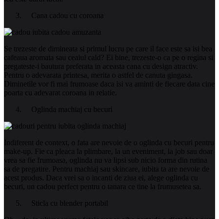
Cana cadou cu coroana
Se trezeste de dimineata si primul lucru pe care il face este sa isi bea
cafeaua aromata sau ceaiul cald? Ei bine, trezeste-o ca pe o regina si
pregateste-i bautura preferata in aceasta cana cu design atractiv.
Pentru o adevarata printesa, merita o astfel de canuta gingasa.
Diminetile vor fi mai frumoase daca isi va aminti de fiecare data cine
poarta cu adevarat coroana in relatie.
Oglinda machiaj cu becuri
Indiferent de context, o fata are nevoie de o oglinda cu becuri pentru
make-up. Fie ca pleaca la plimbare, la un eveniment, la job sau doar
vrea sa fie frumoasa, oglinda nu va lipsi sub nicio forma din rutina
sa de pregatire. Pentru machiaj sau skincare, iubita ta are nevoie de
acest produs. Daca vrei sa o incanti de ziua ei, alege oglinda cu
becuri, un cadou perfect pentru o tanara ce tine la frumusetea sa.
Sticla cu blender portabil