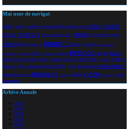
Mai usor de navigat
coduri
coduri
adult
benzi desenate
audio
blog
Bucuresti
bani
concurs
emag
emag
facebook
femei
download
DVDRip
imagini
filme
jocuri
funny
Kiss FM
google
maramures
personal
quiz
poze
Nokia
orange
noiembrie
octombrie
messenger
Quiz Comert Online
Quiz Gadget
Quiz HI-TECH Biz
Quiz HI-TECH
raspunsuri
Oameni
Quiz Internet
Quiz Tehnologie
Quiz KissFM
video
timisoara
trailer
romania
yahoo
sugestii
torrent
Vodafone
messenger
Arhive Anuale
2026
2025
2024
2023
2022