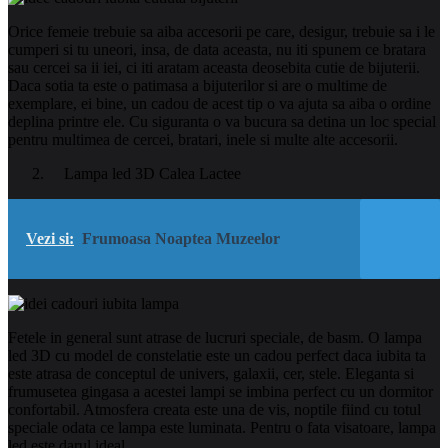
Orice femeie trebuie sa aiba accesorii pe care, desigur, trebuie sa i le
cumperi si tu uneori, insa, de data aceasta, nu iti spunem ce bratara
sau cercei sa ii iei, ci iti aratam aceasta deosebita cutie de bijuterii.
Daca sotia ta este o patimasa a bijuterilor si are o multime de
exemplare, ei bine, un cadou de acest tip o va ajuta sa aiba o ordine
deplina printre ele. Cu siguranta o va bucura sa detina un loc special
pentru multimea de cercei, bratari, inele si multe alte accesorii.
Lampa led 3D Calea Lactee
Vezi si:
Frumoasa Noaptea Muzeelor
Fetele in general sunt atrase de lucruri speciale, de basm. O lampa
led 3D cu model de constelatie este un cadou perfect daca iubita ta
este atrasa de conceptul de univers, galaxii, cer, stele. Eleganta si
frumusetea gingasa a acestei lampi se imbina perfect cu un dormitor
confortabil. Atmosfera creata este una de vis, noptile fiind cu totul
speciale odata ce lampa este luminata. Pentru o fata visatoare, lampa
led este darul ideal.