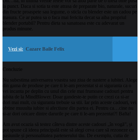
Oh…da, in ultima vreme fetele vor sa aiba parte de o dieta bine pusa
la punct. Daca si sotia ta este atrasa de preparate bio, naturale, sucuri
din fructe proaspete sau legume, o sticla cu blender este un cadou pe
masura. Ce ar putea sa o faca mai fericita decat sa aiba propriul
blender portabil? Pentru dieta sa sanatoasa este cu adevarat un
produs minune.
Vezi si:
Cazare Baile Felix
Concluzie
Nu subestima aniversarea voastra sau ziua de nastere a iubitei. Alege
din gama de produse pe care ti le-am prezentat si ai siguranta ca o
vei incanta pe deplin cu unul din cele mai frumoase cadouri pentru
iubita de la MindBlower. Doar gandeste-te putin ce crezi ca si-ar
dori mai mult, cu siguranta trebuie sa stii. Iar prin aceste cadouri, vei
obtine muuulta iubire si afectiune din partea ei. Pentru ca…cine nu
si-ar dori oricare dintre darurile pe care ti le-am prezentat?! Bafta!
Am avut ocazia să testez câteva dintre aceste cadouri „în vogă”, și
pot spune că ideea principală este să alegi ceva care să rezoneze cu
pasiunile și personalitatea partenerului tău. De exemplu, cutia de