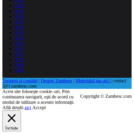
2021
2020
2019
2018
2017
2016
2015
2014
2013
2012
2011
2010
2009
2008
Termeni si conditii
|
Despre Zambesc
|
Materialul tau aici
| contact
[@] zambesc.com
Acest site foloseşte cookie–uri. Prin
Copyright © Zambesc.com
continuarea navigarii, eşti de acord cu
modul de utilizare a acestor informaţii.
Află detalii
aici
Accept
Închide