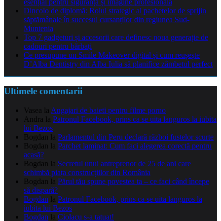
esențial pentru siguranță și imagine profesională
Dincolo de diplomă: Rolul strategic al pachetelor de sprijin
săptămânale în succesul cursanților din regiunea Sud-
Muntenia
Top 7 gadgeturi și accesorii care definesc noua generație de
cadouri pentru bărbați
Ce presupune un Smile Makeover digital și cum reușește
D’Alba Dentistry din Alba Iulia să planifice zâmbetul perfect
Ultimele comentarii
Vasea
la
Angajari de baieti pentru filme porno
Andra
la
Patronul Facebook, prins ca se uita languros la iubita
lui Bezos
Bogdan
la
Parlamentul din Peru declară război fustelor scurte
Bogdan
la
Parchet laminat: Cum faci alegerea corectă pentru
acasă?
Bogdan
la
Secretul unui antreprenor de 25 de ani care
schimbă piața construcțiilor din România
Bogdan
la
Părul tău spune povestea ta – ce faci când începe
să dispară?
Bogdan
la
Patronul Facebook, prins ca se uita languros la
iubita lui Bezos
Bogdan
la
Ciolacu s-a tatuat!