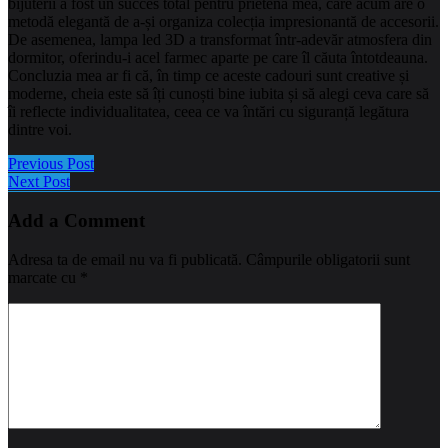
bijuterii a fost un succes total pentru prietena mea, care acum are o
metodă elegantă de a-și organiza colecția impresionantă de accesorii.
De asemenea, lampa led 3D a transformat într-adevăr atmosfera din
dormitor, oferindu-i acel farmec aparte pe care îl căuta întotdeauna.
Concluzia mea ar fi că, în timp ce aceste cadouri sunt creative și
moderne, cheia este să îți cunoști bine iubita și să alegi ceva care să
îi reflecte individualitatea, ceea ce va întări cu siguranță legătura
dintre voi.
Previous Post
Next Post
Add a Comment
Adresa ta de email nu va fi publicată.
Câmpurile obligatorii sunt
marcate cu
*