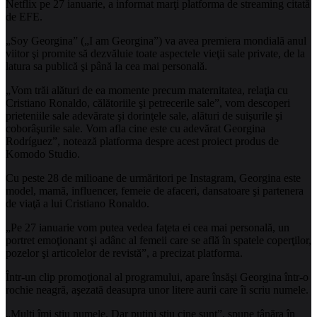
Netflix pe 27 ianuarie, a informat marţi platforma de streaming citată
de EFE.
„Soy Georgina” („I am Georgina”) va avea premiera mondială anul
viitor şi promite să dezvăluie toate aspectele vieţii sale private, de la
latura sa publică şi până la cea mai personală.
„Vom trăi alături de ea momente precum maternitatea, relaţia cu
Cristiano Ronaldo, călătoriile şi petrecerile sale”, vom descoperi
prieteniile sale adevărate şi dorinţele sale, alături de suişurile şi
coborâşurile sale. Vom afla cine este cu adevărat Georgina
Rodríguez”, notează platforma despre acest proiect produs de
Komodo Studio.
Cu peste 28 de milioane de urmăritori pe Instagram, Georgina este
model, mamă, influencer, femeie de afaceri, dansatoare şi partenera
de viaţă a lui Cristiano Ronaldo.
„Pe 27 ianuarie vom putea vedea faţeta ei cea mai personală, un
portret emoţionant şi adânc al femeii care se află în spatele coperţilor,
pozelor şi articolelor de revistă”, a precizat platforma.
Într-un clip promoţional al programului, apare însăşi Georgina într-o
rochie neagră, aşezată deasupra unor litere aurii care îi scriu numele.
„Mulţi îmi ştiu numele. Dar puţini ştiu cine sunt”, spune tânăra în