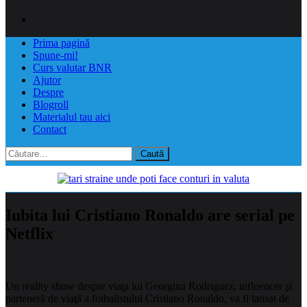
Prima pagină
Spune-mi!
Curs valutar BNR
Ajutor
Despre
Blogroll
Materialul tau aici
Contact
Caută
după:
Iubita lui Cristiano Ronaldo are serial pe
Netflix
Un reality show despre viaţa lui Georgina Rodriguez, influencer şi
parteneră de viaţă a fotbalistului Cristiano Ronaldo, va fi lansat de