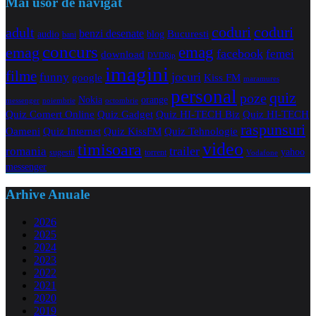
Mai usor de navigat
coduri
coduri
adult
benzi desenate
audio
blog
Bucuresti
bani
concurs
emag
emag
facebook
femei
download
DVDRip
imagini
filme
jocuri
funny
Kiss FM
google
maramures
personal
quiz
poze
Nokia
orange
noiembrie
octombrie
messenger
Quiz Comert Online
Quiz Gadget
Quiz HI-TECH Biz
Quiz HI-TECH
raspunsuri
Oameni
Quiz Internet
Quiz Tehnologie
Quiz KissFM
video
timisoara
trailer
romania
yahoo
sugestii
torrent
Vodafone
messenger
Arhive Anuale
2026
2025
2024
2023
2022
2021
2020
2019