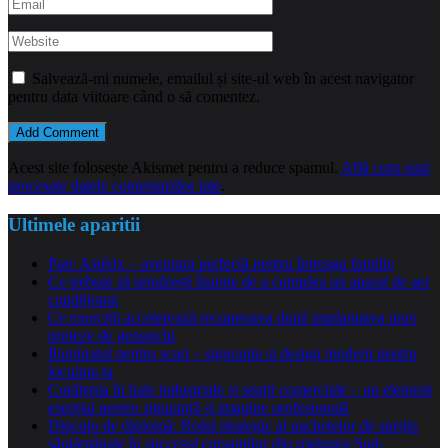
Salvează-mi numele, emailul și site-ul web în acest navigator
pentru data viitoare când o să comentez.
Acest site folosește Akismet pentru a reduce spamul.
Află cum sunt
procesate datele comentariilor tale
.
Ultimele aparitii
Parc Astérix – aventura perfectă pentru întreaga familie
Ce trebuie să urmărești înainte de a cumpăra un aparat de aer
condiționat
Ce exerciții accelerează recuperarea după implantarea unei
proteze de genunchi
Iluminatul pentru scari – siguranta si design modern pentru
locuinta ta
Curățenia în hale industriale și spații comerciale – un element
esențial pentru siguranță și imagine profesională
Dincolo de diplomă: Rolul strategic al pachetelor de sprijin
săptămânale în succesul cursanților din regiunea Sud-