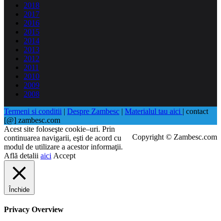
2018
2017
2016
2015
2014
2013
2012
2011
2010
2009
2008
Termeni si conditii
|
Despre Zambesc
|
Materialul tau aici
| contact
[@] zambesc.com
Acest site foloseşte cookie–uri. Prin
Copyright © Zambesc.com
continuarea navigarii, eşti de acord cu
modul de utilizare a acestor informaţii.
Află detalii
aici
Accept
Închide
Privacy Overview