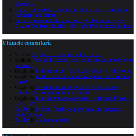
Muntenia
Top 7 gadgeturi și accesorii care definesc noua generație de
cadouri pentru bărbați
Ce presupune un Smile Makeover digital și cum reușește
D’Alba Dentistry din Alba Iulia să planifice zâmbetul perfect
Ultimele comentarii
Vasea
la
Angajari de baieti pentru filme porno
Andra
la
Patronul Facebook, prins ca se uita languros la iubita
lui Bezos
Bogdan
la
Parlamentul din Peru declară război fustelor scurte
Bogdan
la
Parchet laminat: Cum faci alegerea corectă pentru
acasă?
Bogdan
la
Secretul unui antreprenor de 25 de ani care
schimbă piața construcțiilor din România
Bogdan
la
Părul tău spune povestea ta – ce faci când începe
să dispară?
Bogdan
la
Patronul Facebook, prins ca se uita languros la
iubita lui Bezos
Bogdan
la
Ciolacu s-a tatuat!