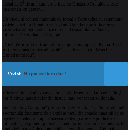
vârstă de 27 de ani, care are o fiică cu Cristiano Ronaldo şi este
însărcinată cu gemeni.
Un tricou al echipei naţionale de fotbal a Portugaliei cu semnătura
vedetei Cristino Ronaldo va fi vândut la o licitaţie în favoarea
victimelor erupţiei vulcanice din insula spaniolă La Palma,
informează cotidianul L’Equipe.
„Nici măcar forţa vulcanului nu va putea învinge La Palma. Toată
susţinerea mea frumoasei insule”, a scris vedeta lui Manchester
United pe tricou”.
Vezi si:
Nu pot trai fara tine !
Vânzarea la licitaţie va avea loc pe 24 decembrie, iar banii strânşi
vor fi trimişi autorităţilor din insulă, care vor repartiza donaţia.
Serialul „Soy Georgina” propus de Netflix mi-a lăsat impresia unei
oportunități fascinante de a explora omul din spatele imaginii de pe
rețelele sociale. În timp ce adesea vedem portretele publice ale
influenței și expunerii globale, serialul promite să ne deschidă ușile
unei vieți marcată de complexități și emoții autentice. Cel mai