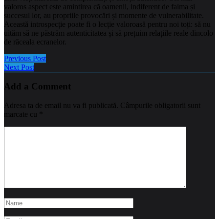
valoros aspect este amintirea că oamenii, indiferent de faima și
succesul lor, au propriile provocări și momente de vulnerabilitate.
Această introspecție poate fi o lecție valoroasă pentru noi toți: să nu
uităm să ne păstrăm autenticitatea și să prețuim relațiile reale dincolo
de răceala ecranelor.
Previous Post
Next Post
Add a Comment
Adresa ta de email nu va fi publicată.
Câmpurile obligatorii sunt
marcate cu
*