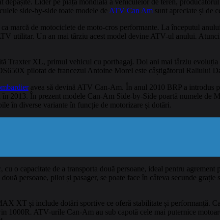
at depășite. Lider pe piața mondială a vehiculelor de teren, producăto
hiculele side-by-side toate modele de
ATV Can Am
sunt apreciate și de ce
a marcă de motociclete de moto-cros performante. La începutul anului 1
 ATV utilitar. Un an mai târziu acest model devine ATV-ul anului. Atun
umită Traxter XL, primul vehicul cu portbagaj. Doi ani mai târziu evolu
650X pilotat de francezul Antoine Morel este câștigătorul Raliului Da
mbardier
avea să devină ATV Can-Am. În anul 2010 BRP a introdus p
k în 2013. În prezent modele Can-Am Side-by-Side poartă numele de 
le în diverse variante în funcție de motorizare și dotări.
capacitate de a transporta două persoane, ideal pentru agrement pe tra
c la două persoane, pilot și pasager, se poate face în câteva secunde graț
X XT și include dotări sportive ce oferă stabilitate și performanț
in 1000R. ATV-urile Can-Am au sub capotă cele mai puternice motoare di