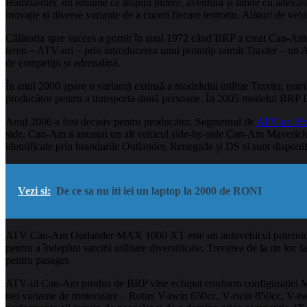
Bombardier, un renume ce inspiră putere, aventură și limite cu adevăr
inovație și diverse variante de a cuceri fiecare teritoriu. Alături de ve
Călătoria spre succes a pornit în anul 1972 când BRP a creat Can-Am c
teren – ATV-uri – prin introducerea unui prototip numit Traxter – un
de competiții și adrenalină.
În anul 2000 apare o variantă extinsă a modelului utilitar Traxter, n
producător pentru a transporta două persoane. În 2005 modelul BRP DS
Anul 2006 a fost decisiv pentru producător. Segmentul de
ATV-uri Bo
side. Can-Am a anunțat un alt vehicul side-by-side Can-Am Maveric
identificate prin brandurile Outlander, Renegade și DS și sunt disponibi
Vezi si:
De ce sa nu iti iei un laptop la 2000 de RONI
ATV Can-Am Outlander MAX 1000 XT este un autovehicul puternic, cu o 
pentru a îndeplini sarcini utilitare diversificate. Trecerea de la un lo
pentru pasager.
ATV-ul Can-Am produs de BRP vine echipat conform configurației MA
trei variante de motorizare – Rotax V-twin 650cc, V-twin 850cc, V-tw