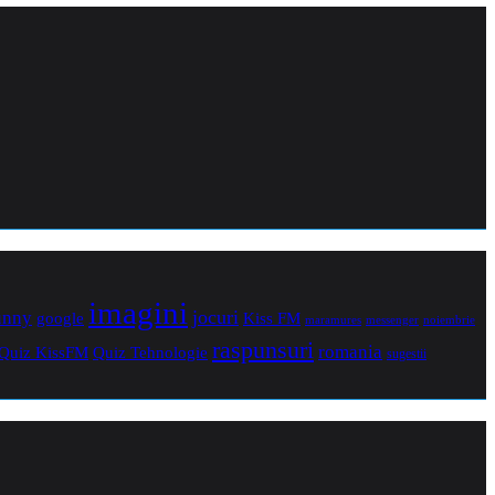
imagini
jocuri
unny
Kiss FM
google
maramures
noiembrie
messenger
raspunsuri
romania
Quiz Tehnologie
Quiz KissFM
sugestii