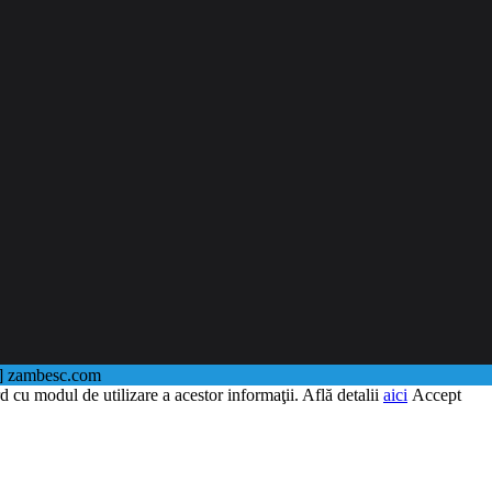
@] zambesc.com
d cu modul de utilizare a acestor informaţii. Află detalii
aici
Accept