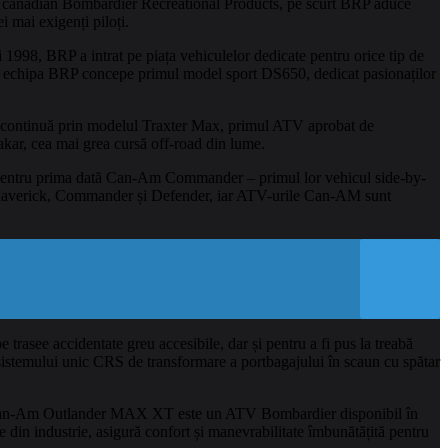
rul canadian Bombardier Recreational Products, pe scurt BRP aduce
i mai exigenți piloți.
998, BRP a intrat pe piața vehiculelor dedicate pentru orice tip de
ci echipa BRP concepe primul model sport DS650, dedicat pasionaților
ția continuă prin modelul Traxter Max, primul ATV aprobat de
kar, cea mai grea cursă off-road din lume.
entru prima dată Can-Am Commander – primul lor vehicul side-by-
Maverick, Commander și Defender, iar ATV-urile Can-AM sunt
see accidentate greu accesibile, dar și pentru a fi pus la treabă
ie sistemului unic CRS de transformare a portbagajului în scaun cu spătar
ă. Can-Am Outlander MAX XT este un ATV Bombardier disponibil în
n industrie, asigură confort și manevrabilitate îmbunătățită pentru