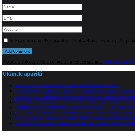
Salvează-mi numele, emailul și site-ul web în acest navigator pent
Acest site folosește Akismet pentru a reduce spamul.
Află cum sunt pro
Ultimele aparitii
Parc Astérix – aventura perfectă pentru întreaga familie
Ce trebuie să urmărești înainte de a cumpăra un aparat de aer co
Ce exerciții accelerează recuperarea după implantarea unei pro
Iluminatul pentru scari – siguranta si design modern pentru locu
Curățenia în hale industriale și spații comerciale – un element e
Dincolo de diplomă: Rolul strategic al pachetelor de sprijin să
Top 7 gadgeturi și accesorii care definesc noua generație de cad
Ce presupune un Smile Makeover digital și cum reușește D’Alba 