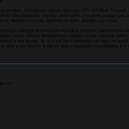
4.
 premium, servodirecția asistată electronic DPS (Tri-Mode Dynamic Po
otecție fără compromis. Nu doar pentru șofer, ci și pentru pasager prin m
oad, fibilitate excelentă, indiferent de teren, altitudine sau vreme.
intă o sinergie perfectă între inovație și fiabilitate, transformând orice
tenoase, aceste vehicule demonstrează constant că sunt construite pentru 
ventura și mai departe, fie că te afli într-o competiție sau într-o esca
-ți ofere aceea libertate și plăcere pură a explorării, îmbunătățindu-ți în m
ate cu
*