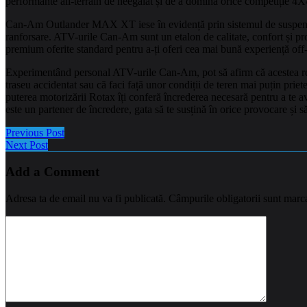
performante all-terrain de neegalat și de a domina orice competiție 4X
Can-Am Outlander MAX XT iese în evidență prin sistemul de suspensii
ranforsare. ATV-urile Can-Am sunt un etalon de calitate, confort și pr
premium oferite standard pentru a-ți oferi cea mai bună experiență off-r
Experimentând personal ATV-urile Can-Am, pot să afirm că acestea reprez
traseu accidentat sau că faci față unor condiții de teren mai puțin prie
puterea motorizării Rotax îți conferă încrederea necesară pentru a te a
este un partener de încredere, gata să te susțină în orice provocare și să
Previous Post
Next Post
Add a Comment
Adresa ta de email nu va fi publicată.
Câmpurile obligatorii sunt marc