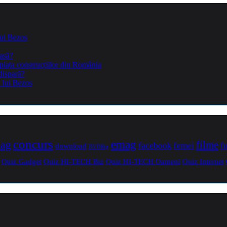
lui Bezos
casă?
piața construcțiilor din România
dispară?
a lui Bezos
concurs
mag
emag
filme
facebook
femei
f
download
DVDRip
Quiz Gadget
Quiz HI-TECH Biz
Quiz HI-TECH Oameni
Quiz Internet