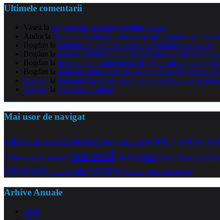
Ultimele comentarii
Vasea
la
Angajari de baieti pentru filme porno
Andra
la
Patronul Facebook, prins ca se uita languros la iubita 
Bogdan
la
Parlamentul din Peru declară război fustelor scurte
Bogdan
la
Parchet laminat: Cum faci alegerea corectă pentru a
Bogdan
la
Secretul unui antreprenor de 25 de ani care schimbă 
Bogdan
la
Părul tău spune povestea ta – ce faci când începe să 
Bogdan
la
Patronul Facebook, prins ca se uita languros la iubit
Bogdan
la
Ciolacu s-a tatuat!
Mai usor de navigat
coduri e
coduri
adult
benzi desenate
audio
blog
Bucuresti
bani
personal
quiz
poze
Quiz Comert Online
Nokia
orange
octombrie
video
timisoara
trailer
yahoo messenger
torrent
Vodafone
Arhive Anuale
2026