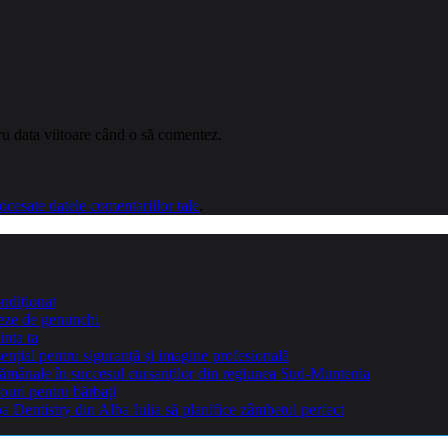
ru data viitoare când o să comentez.
cesate datele comentariilor tale
.
ndiționat
teze de genunchi
inta ta
sențial pentru siguranță și imagine profesională
ptămânale în succesul cursanților din regiunea Sud-Muntenia
ouri pentru bărbați
Dentistry din Alba Iulia să planifice zâmbetul perfect