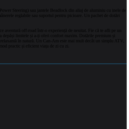
wer Steering) sau jantele Beadlock din aliaj de aluminiu cu inele de
ânerele reglabile sau suportul pentru picioare. Un pachet de dotări
 aventură off-road într-o experiență de neuitat. Fie că te afli pe un
a depăși limitele și a-ți oferi confort maxim. Dotările premium și
padă relaxantă în natură. Un Can-Am este mai mult decât un simplu ATV,
od practic și eficient viața de zi cu zi.