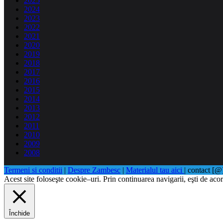
2025
2024
2023
2022
2021
2020
2019
2018
2017
2016
2015
2014
2013
2012
2011
2010
2009
2008
Termeni si conditii
|
Despre Zambesc
|
Materialul tau aici
| contact [
Acest site foloseşte cookie–uri. Prin continuarea navigarii, eşti de acor
Închide