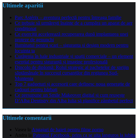
Ultimele aparitii
Parc Astérix – aventura perfectă pentru întreaga familie
Ce trebuie să urmărești înainte de a cumpăra un aparat de aer
condiționat
Ce exerciții accelerează recuperarea după implantarea unei
proteze de genunchi
Iluminatul pentru scari – siguranta si design modern pentru
locuinta ta
Curățenia în hale industriale și spații comerciale – un element
esențial pentru siguranță și imagine profesională
Dincolo de diplomă: Rolul strategic al pachetelor de sprijin
săptămânale în succesul cursanților din regiunea Sud-
Muntenia
Top 7 gadgeturi și accesorii care definesc noua generație de
cadouri pentru bărbați
Ce presupune un Smile Makeover digital și cum reușește
D’Alba Dentistry din Alba Iulia să planifice zâmbetul perfect
Ultimele comentarii
Vasea
la
Angajari de baieti pentru filme porno
Andra
la
Patronul Facebook, prins ca se uita languros la iubita