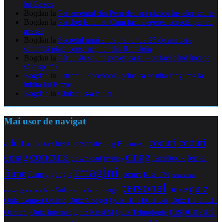
lui Bezos
Bogdan
la
Parlamentul din Peru declară război fustelor scurte
Bogdan
la
Parchet laminat: Cum faci alegerea corectă pentru
acasă?
Bogdan
la
Secretul unui antreprenor de 25 de ani care
schimbă piața construcțiilor din România
Bogdan
la
Părul tău spune povestea ta – ce faci când începe
să dispară?
Bogdan
la
Patronul Facebook, prins ca se uita languros la
iubita lui Bezos
Bogdan
la
Ciolacu s-a tatuat!
Mai usor de navigat
coduri
coduri
adult
benzi desenate
audio
blog
Bucuresti
bani
concurs
emag
emag
facebook
femei
download
DVDRip
imagini
filme
jocuri
funny
Kiss FM
google
maramures
personal
quiz
poze
Nokia
orange
noiembrie
octombrie
messenger
Quiz Comert Online
Quiz Gadget
Quiz HI-TECH Biz
Quiz HI-TECH
raspunsuri
Oameni
Quiz Internet
Quiz Tehnologie
Quiz KissFM