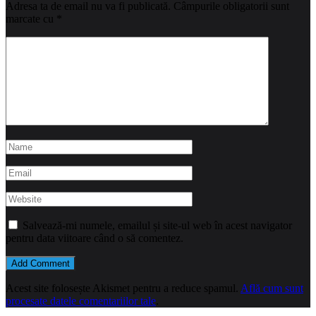
Adresa ta de email nu va fi publicată.
Câmpurile obligatorii sunt
marcate cu
*
Salvează-mi numele, emailul și site-ul web în acest navigator
pentru data viitoare când o să comentez.
Acest site folosește Akismet pentru a reduce spamul.
Află cum sunt
procesate datele comentariilor tale
.