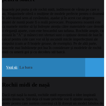
Soacrele pot purta și ele rochii midi, indiferent de vârsta pe care o
au. Magazinele oferă o mulțime de modele perfecte pentru o doamnă
în adevăratul sens al cuvântului, așadar și în acest caz alegerea
ținutei de nuntă poate fi o reală provocare. Propunerea noastră este
ca mamele mirilor să își îndrepte atenția către materialele care denotă
o eleganță aparte, cum este brocardul sau taftaua. Rochiile ample, cu
croială în ”A” și mâneci trei sferturi sunt o opțiune demnă de luat în
calcul pentru cele care vor să își ascundă micile imperfecțiuni ale
corpului (cum ar fi brațele groase, de exemplu). Pe de altă parte,
soacrele mai îndrăznețe pot lua în considerare și modelele de rochii
midi cu umerii goi și cu decolteu stil barcă.
Vezi si:
La bara
Rochii midi de nașă
Dacă ești nașă la nuntă, rochiile midi reprezintă o idee inspirată
pentru ținuta ta. Știi deja că toate privirile vor fi ațintite asupra ta,
motiv pentru care suntem convinși că îți dorești un model fabulos de