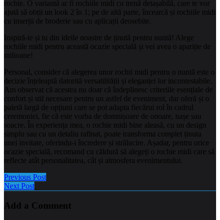
rochie. O variantă ar fi rochiile midi cu trenă detașabilă, care te vor
ajută să obții un look 2 în 1; pe de altă parte, încearcă și rochiile midi
cu inserții de broderie sau cu aplicații deosebite.
Inspiră-te și tu din ideile noastre de ținută pentru nuntă! Alege
rochiile midi pentru această ocazie specială și vei avea o apariție de
milioane!
Personal, consider că alegerea unor rochii midi pentru o nuntă este o
decizie înțeleaptă datorită versatilității și eleganței lor incontestabile.
Am observat că acestea nu doar că îndeplinesc criteriile esențiale de
confort și stil necesare pentru un astfel de eveniment, dar oferă și o
paletă largă de opțiuni care se pot adapta fiecărui rol în cadrul
ceremoniei, fie că este vorba de domnișoare de onoare, nașe sau
soacre. În experiența mea, o rochie midi bine aleasă, cu un design
simplu sau cu un detaliu rafinat, poate transforma complet ținuta
unei invitate, oferindu-i încredere și strălucire. Așadar, pentru orice
ocazie specială, recomand cu căldură să alegeți o rochie midi care să
reflecte atât personalitatea, cât și atmosfera evenimentului.
Previous Post
Next Post
Add a Comment