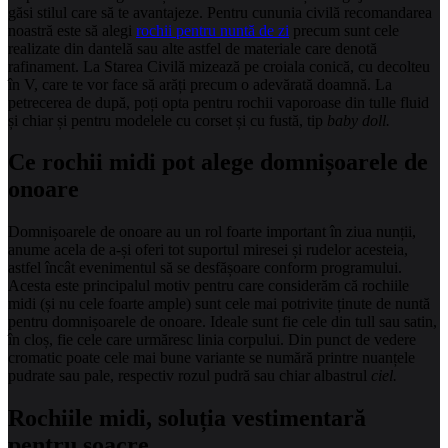
găsi stilul care să te avantajeze. Pentru cununia civilă recomandarea
noastră este să alegi
rochii pentru nuntă de zi
precum sunt cele
realizate din dantelă sau alte astfel de materiale care denotă
rafinament. La Starea Civilă mizează pe croiala conică, cu decolteu
în V, care te vor face să arăți precum o adevărată doamnă. La
petrecerea de după, poți opta pentru rochii vaporoase din tulle fluid
și chiar și pentru modelele cu corset și cu fustă, tip
baby doll.
Ce rochii midi pot alege domnișoarele de
onoare
Domnișoarele de onoare au un rol foarte important în ziua nunții,
anume acela de a-și oferi tot suportul miresei și rudelor acesteia,
astfel încât evenimentul să se desfășoare conform programului.
Acesta este principalul motiv pentru care considerăm că rochiile
midi (și nu cele foarte ample) sunt cele mai potrivite ținute de nuntă
pentru domnișoarele de onoare. Ideale sunt fie cele din tull sau satin,
în cloș, fie cele care urmăresc linia corpului. Din punct de vedere
cromatic poate cele mai bune variante se numără printre nuanțele
pudrate sau pale, respectiv rozul pudră sau chiar albastrul
ciel.
Rochiile midi, soluția vestimentară
pentru soacre