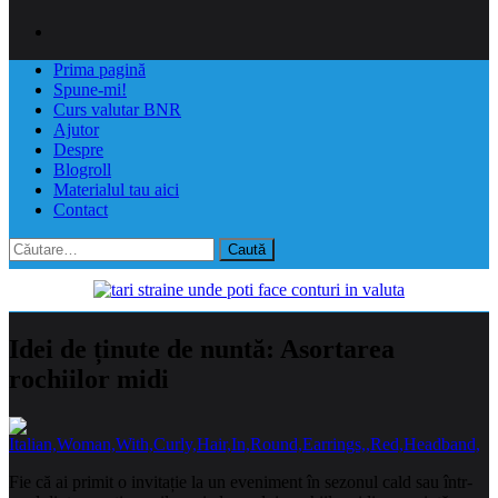
Prima pagină
Spune-mi!
Curs valutar BNR
Ajutor
Despre
Blogroll
Materialul tau aici
Contact
Caută
după:
Idei de ținute de nuntă: Asortarea
rochiilor midi
Fie că ai primit o invitație la un eveniment în sezonul cald sau într-