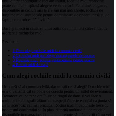
unul dintre anotimpurile reci ale anului, rochiile midi reprezintă
poate cea mai inspirată alegere vestimentară. Feminine, elegante,
disponibile în croiuri mai lejere sau mai îndrăznețe, rochiile de
lungime midi sunt ideale pentru domnișoare de onoare, nașă și, de
fapt, pentru orice altă invitată.
Dacă și tu ești în căutarea unui outfit de nuntă, iată câteva idei de
asortare a rochițelor midi!
Rezumat:
1
Cum alegi rochiile midi la cununia civilă
2
Ce rochii midi pot alege domnișoarele de onoare
3
Rochiile midi, soluția vestimentară pentru soacre
4
Rochii midi de nașă
Cum alegi rochiile midi la cununia civilă
Urmează să ai cununia civilă, dar nu știi ce să alegi? O rochie midi
este o variantă cât se poate de corectă pentru un astfel de eveniment.
Deoarece vei petrece ore în șir pe ringul de dans și vei face o
mulțime de fotografii alături de oaspeții tăi, este esențial ca ținuta să
fie în acest caz cât mai practică. Rochia midi îndeplinește trece cu
brio testul confortului și, în plus, datorită multitudinii de modele
disponibile în magazine și online nu trebuie să-ți faci griji că nu vei