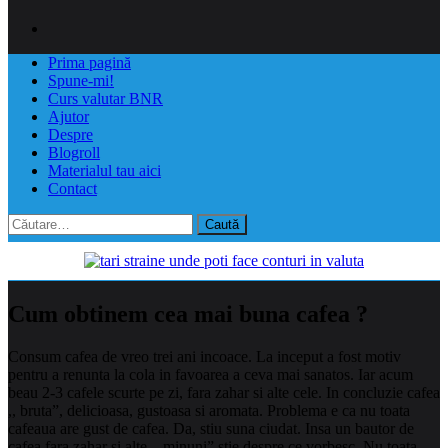
Prima pagină
Spune-mi!
Curs valutar BNR
Ajutor
Despre
Blogroll
Materialul tau aici
Contact
Caută
după:
Cum obtinem cea mai buna cafea ?
Consum cafea de vreo trei ani incoace. La inceput a fost motiv
pentru a renunta la cola in favoarea a ceva mai sanatos. Iar acum
beau 2-3 cafele scurte pe zi, fara zahar si alte cele. In concluzie cafea
,, bruta”, delicioasa, gustoasa si aromata. Problema e ca nu toata
cafeaua are gust de cafea. Da, stiu suna ciudat. Insa un bautor de
cafea fara zahar si alte ,, minuni” stie despre ce vorbesc. Nu toata