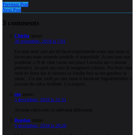
Previous Post
Next Post
3 comments
Chirita
spune:
30 noiembrie, 2018 la 7:01
Eu sunt unul care am tot facut experimente eram mai tanar si
incercam toate aromele posibile si imposibile .Acum sunt mai
ponderat ,o fi de vina varsta imi place Lavazza are o aroma
puternica ,un gust asa cum iti imaginezi cafeaua .Nu beau mai
mult de doua dar le savurez in fotoliu fara sa ma gandesc la
nimic . Un mic moft pe care iarna il daruieste frigotehnistilor o
cescuta de cafea fierbinte .Cu respect.
oto
spune:
3 decembrie, 2018 la 21:31
Aceasta cafea este cu adevarat delicioasa.
Bogdan
spune:
9 decembrie, 2018 la 20:28