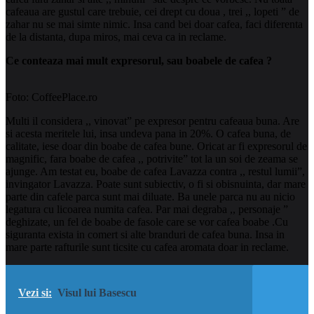
cafeaua are gustul care trebuie, cei drept cu doua , trei ,, lopeti ” de
zahar nu se mai simte nimic. Insa cand bei doar cafea, faci diferenta
de la distanta, dupa miros, mai ceva ca in reclame.
Ce conteaza mai mult expresorul, sau boabele de cafea ?
Foto: CoffeePlace.ro
Multi il considera ,, vinovat” pe expresor pentru cafeaua buna. Are
si acesta meritele lui, insa undeva pana in 20%. O cafea buna, de
calitate, iese doar din boabe de cafea bune. Oricat ar fi expresorul de
magnific, fara boabe de cafea ,, potrivite” tot la un soi de zeama se
ajunge. Am testat eu, boabe de cafea Lavazza contra ,, restul lumii”,
invingator
Lavazza. Poate sunt subiectiv, o fi si obisnuinta, dar mare
parte din cafele parca sunt mai diluate. Ba unele parca nu au nicio
legatura cu licoarea numita cafea. Par mai degraba ,, personaje ”
deghizate, un fel de boabe de fasole care se vor cafea boabe .Cu
siguranta exista in comert si alte branduri de cafea buna. Insa in
mare parte rafturile sunt ticsite cu cafea aromata doar in reclame.
Vezi si:
Visul lui Basescu