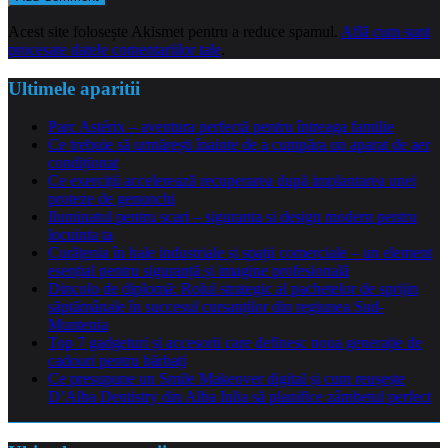
Acest site folosește Akismet pentru a reduce spamul.
Află cum sunt
procesate datele comentariilor tale
.
Ultimele aparitii
Parc Astérix – aventura perfectă pentru întreaga familie
Ce trebuie să urmărești înainte de a cumpăra un aparat de aer
condiționat
Ce exerciții accelerează recuperarea după implantarea unei
proteze de genunchi
Iluminatul pentru scari – siguranta si design modern pentru
locuinta ta
Curățenia în hale industriale și spații comerciale – un element
esențial pentru siguranță și imagine profesională
Dincolo de diplomă: Rolul strategic al pachetelor de sprijin
săptămânale în succesul cursanților din regiunea Sud-
Muntenia
Top 7 gadgeturi și accesorii care definesc noua generație de
cadouri pentru bărbați
Ce presupune un Smile Makeover digital și cum reușește
D’Alba Dentistry din Alba Iulia să planifice zâmbetul perfect