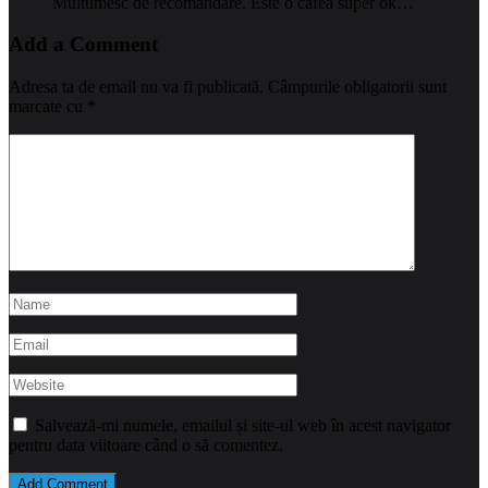
Multumesc de recomandare. Este o cafea super ok…
Add a Comment
Adresa ta de email nu va fi publicată.
Câmpurile obligatorii sunt
marcate cu
*
Salvează-mi numele, emailul și site-ul web în acest navigator
pentru data viitoare când o să comentez.