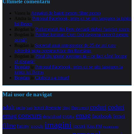
Ultimele comentarii
Vasea
la
Angajari de baieti pentru filme porno
Andra
la
Patronul Facebook, prins ca se uita languros la iubita
lui Bezos
Bogdan
la
Parlamentul din Peru declară război fustelor scurte
Bogdan
la
Parchet laminat: Cum faci alegerea corectă pentru
acasă?
Bogdan
la
Secretul unui antreprenor de 25 de ani care
schimbă piața construcțiilor din România
Bogdan
la
Părul tău spune povestea ta – ce faci când începe
să dispară?
Bogdan
la
Patronul Facebook, prins ca se uita languros la
iubita lui Bezos
Bogdan
la
Ciolacu s-a tatuat!
Mai usor de navigat
coduri
coduri
adult
benzi desenate
audio
blog
Bucuresti
bani
concurs
emag
emag
facebook
femei
download
DVDRip
imagini
filme
jocuri
funny
Kiss FM
google
maramures