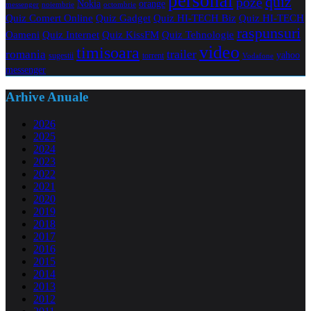
personal
quiz
poze
Nokia
orange
noiembrie
octombrie
messenger
Quiz Comert Online
Quiz Gadget
Quiz HI-TECH Biz
Quiz HI-TECH
raspunsuri
Oameni
Quiz Internet
Quiz Tehnologie
Quiz KissFM
video
timisoara
trailer
romania
yahoo
sugestii
torrent
Vodafone
messenger
Arhive Anuale
2026
2025
2024
2023
2022
2021
2020
2019
2018
2017
2016
2015
2014
2013
2012