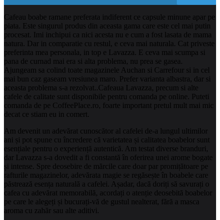
Cafeau boabe ramane preferata indiferent ce capsule minune apar pe
piata. Este singurul produs din aceasta gama care este cel mai putin
procesat. Imi inchipui ca nici acesta nu e cum a fost lasata de mama
natura. Dar in comparatie cu restul, e ceva mai naturala. Cat priveste
preferinta mea personala, in top e Lavazza. E ceva mai scumpa si
pana de curnad mai era si alta problema, nu prea se gasea.
Ajungeam sa colind toate magazinele Auchan si Carrefour si in cel
mai bun caz gaseam vresiunea maro. Prefer varianta albastra, dar si
aceasta problema s-a rezolvat..Cafeaua Lavazza, precum si alte
cafele de calitate sunt disponibile pentru comanda pe online. Puteti
comanda de pe CoffeePlace.ro, foarte important pretul mult mai mic
decat ce stiam eu in comert.
Am devenit un adevărat cunoscător al cafelei de-a lungul ultimilor
ani și pot spune cu încredere că varietatea și calitatea boabelor sunt
esențiale pentru o experiență autentică. Am testat diverse branduri,
dar Lavazza s-a dovedit a fi constantă în oferirea unei arome bogate
și intense. Spre deosebire de mărcile care doar par promițătoare pe
rafturile magazinelor, adevărata magie se regăsește în boabele care
păstrează esența naturală a cafelei. Așadar, dacă doriți să savurați o
cafea cu adevărat memorabilă, acordați o atenție deosebită boabelor
pe care le alegeți și bucurați-vă de gustul nealterat, fără a masca
aroma cu zahăr sau alte aditivi.