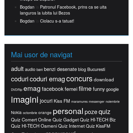
Bogdan
la
Patronul Facebook, prins ca se uita
languros la iubita lui Bezos
Bogdan
la
Ciolacu s-a tatuat!
Mai usor de navigat
adult
benzi desenate
Bucuresti
audio
blog
bani
concurs
coduri
coduri emag
download
emag
filme
facebook
femei
funny
google
DVDRip
imagini
jocuri
Kiss FM
maramures
messenger
noiembrie
personal
quiz
poze
Nokia
orange
octombrie
Quiz Comert Online
Quiz Gadget
Quiz HI-TECH Biz
Quiz HI-TECH Oameni
Quiz Internet
Quiz KissFM