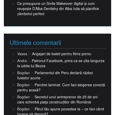
Ce presupune un Smile Makeover digital și cum
reușește D’Alba Dentistry din Alba Iulia să planifice
zâmbetul perfect
Ultimele comentarii
Vasea
la
Angajari de baieti pentru filme porno
Andra
la
Patronul Facebook, prins ca se uita languros
la iubita lui Bezos
Bogdan
la
Parlamentul din Peru declară război
fustelor scurte
Bogdan
la
Parchet laminat: Cum faci alegerea corectă
pentru acasă?
Bogdan
la
Secretul unui antreprenor de 25 de ani
care schimbă piața construcțiilor din România
Bogdan
la
Părul tău spune povestea ta – ce faci când
începe să dispară?