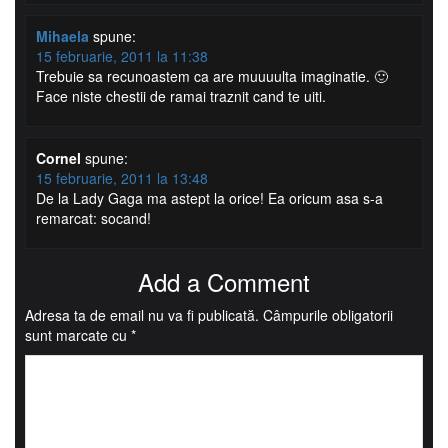
Mihaela
spune:
15 februarie, 2011 la 11:38
Trebuie sa recunoastem ca are muuuulta imaginatie. 🙂
Face niste chestii de ramai traznit cand te uiti.
Cornel
spune:
15 februarie, 2011 la 13:48
De la Lady Gaga ma astept la orice! Ea oricum asa s-a
remarcat: socand!
Add a Comment
Adresa ta de email nu va fi publicată.
Câmpurile obligatorii
sunt marcate cu
*