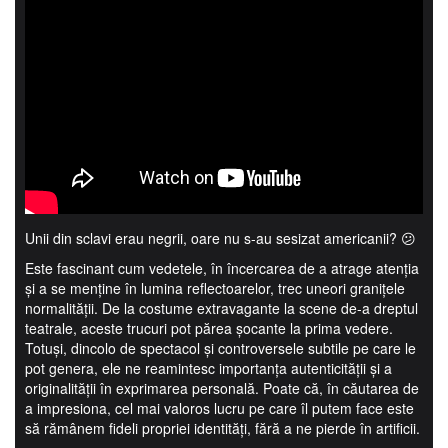
Unii din sclavi erau negrii, oare nu s-au sesizat americanii? 😕
Este fascinant cum vedetele, în încercarea de a atrage atenția
și a se menține în lumina reflectoarelor, trec uneori granițele
normalității. De la costume extravagante la scene de-a dreptul
teatrale, aceste trucuri pot părea șocante la prima vedere.
Totuși, dincolo de spectacol și controversele subtile pe care le
pot genera, ele ne reamintesc importanța autenticității și a
originalității în exprimarea personală. Poate că, în căutarea de
a impresiona, cel mai valoros lucru pe care îl putem face este
să rămânem fideli propriei identități, fără a ne pierde în artificii.