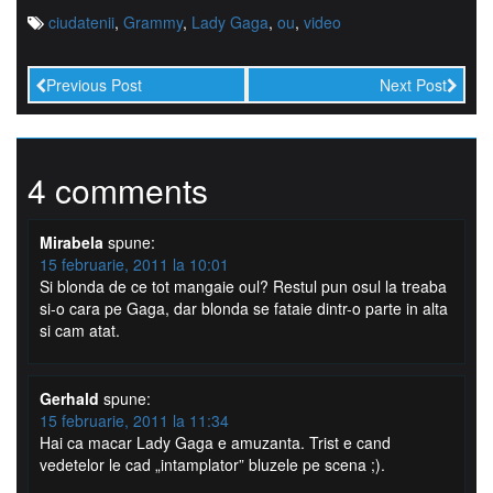
ciudatenii
,
Grammy
,
Lady Gaga
,
ou
,
video
Previous Post
Next Post
4 comments
Mirabela
spune:
15 februarie, 2011 la 10:01
Si blonda de ce tot mangaie oul? Restul pun osul la treaba
si-o cara pe Gaga, dar blonda se fataie dintr-o parte in alta
si cam atat.
Gerhald
spune:
15 februarie, 2011 la 11:34
Hai ca macar Lady Gaga e amuzanta. Trist e cand
vedetelor le cad „intamplator” bluzele pe scena ;).