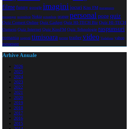
imagini
filme
jocuri
funny
Kiss FM
google
maramures
personal
quiz
poze
Nokia
orange
noiembrie
octombrie
messenger
Quiz Comert Online
Quiz Gadget
Quiz HI-TECH Biz
Quiz HI-TECH
raspunsuri
Oameni
Quiz Internet
Quiz Tehnologie
Quiz KissFM
video
timisoara
trailer
romania
yahoo
sugestii
torrent
Vodafone
messenger
Arhive Anuale
2026
2025
2024
2023
2022
2021
2020
2019
2018
2017
2016
2015
2014