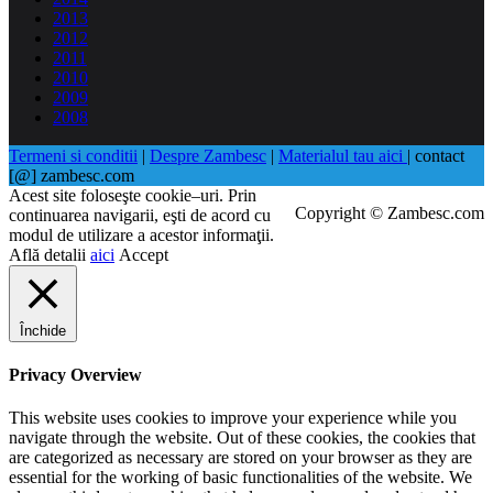
2013
2012
2011
2010
2009
2008
Termeni si conditii
|
Despre Zambesc
|
Materialul tau aici
| contact
[@] zambesc.com
Acest site foloseşte cookie–uri. Prin
Copyright © Zambesc.com
continuarea navigarii, eşti de acord cu
modul de utilizare a acestor informaţii.
Află detalii
aici
Accept
Închide
Privacy Overview
This website uses cookies to improve your experience while you
navigate through the website. Out of these cookies, the cookies that
are categorized as necessary are stored on your browser as they are
essential for the working of basic functionalities of the website. We