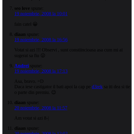
seo love
spune:
19 noiembrie, 2008 la 10:01
fain catel 😀
diaan
spune:
19 noiembrie, 2008 la 16:56
Votat si azi !!! Observi , sunt constiincioasa asa cum mi ai
sugerat sa fiu 😛
Andrei
spune:
19 noiembrie, 2008 la 17:13
Asa, bravo. =D
Daca iese castigator il bati apoi la cap pe
d3rek
sa iti dea si tie
o parte din premiu. 😉
diaan
spune:
20 noiembrie, 2008 la 11:57
Am votat si azi 8-|
diaan
spune:
20 noiembrie, 2008 la 12:02