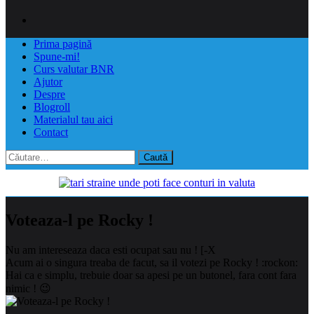
Prima pagină
Spune-mi!
Curs valutar BNR
Ajutor
Despre
Blogroll
Materialul tau aici
Contact
Caută
după:
Voteaza-l pe Rocky !
Nu am intereseaza daca esti ocupat sau nu ! [-X
Acum ai o singura treaba de facut, sa il votezi pe Rocky ! :rockon:
Hai ca e simplu, trebuie doar sa apesi pe un butonel, fara cont fara
nimic ! 😉