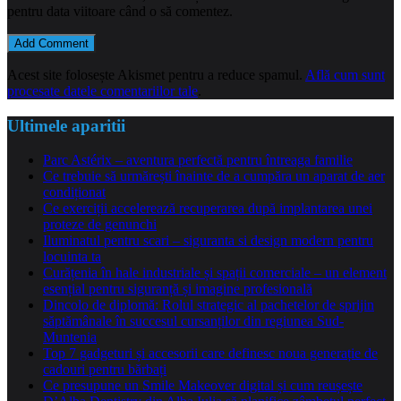
pentru data viitoare când o să comentez.
Acest site folosește Akismet pentru a reduce spamul.
Află cum sunt
procesate datele comentariilor tale
.
Ultimele aparitii
Parc Astérix – aventura perfectă pentru întreaga familie
Ce trebuie să urmărești înainte de a cumpăra un aparat de aer
condiționat
Ce exerciții accelerează recuperarea după implantarea unei
proteze de genunchi
Iluminatul pentru scari – siguranta si design modern pentru
locuinta ta
Curățenia în hale industriale și spații comerciale – un element
esențial pentru siguranță și imagine profesională
Dincolo de diplomă: Rolul strategic al pachetelor de sprijin
săptămânale în succesul cursanților din regiunea Sud-
Muntenia
Top 7 gadgeturi și accesorii care definesc noua generație de
cadouri pentru bărbați
Ce presupune un Smile Makeover digital și cum reușește