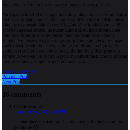
Si da, Rocky este un husky foarte dragalas. Voteaza-l ! :o3
Participarea la astfel de campanii neobișnuite, cum ar fi votul pentru
un husky simpatic, poate aduce un strop de bucurie în zilele noastre
pline de responsabilități și stres. Alegând să ne implicăm în astfel de
activități aparent simple, ne putem aminti să nu luăm întotdeauna
totul prea în serios și să ne oferim mici momente de relaxare și
zâmbet. Am observat că aceste gesturi mărunte pot avea un impact
pozitiv asupra stării noastre de spirit, oferindu-ne un răgaz de la
cotidian și creând o conexiune cu cei din jur, fie și doar printr-un
zâmbet la vederea lui Rocky. Așadar, nu subestima niciodată puterea
lucrurilor mici și simple de a ne îmbunătăți ziua.
concurs
,
husky
,
vot
Previous Post
Next Post
16 comments
Cristina
spune:
18 noiembrie, 2008 la 18:31
…chiar daca am si eu o pisica in concurs, il votez ca nu ma
pot abtine 😡