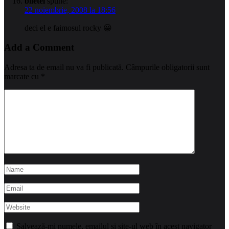
biletel
spune:
22 noiembrie, 2008 la 18:56
deci el e faimosul rocky 😀
Add a Comment
Adresa ta de email nu va fi publicată.
Câmpurile obligatorii sunt
marcate cu
*
Salvează-mi numele, emailul și site-ul web în acest navigator