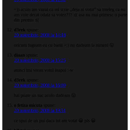
=)) acum am vazut ca mi scrie „deja ai votat” sa inteleg ca nu
am voie decat odata sa votez??? :(( asa nu mai primesc o parte
din premiu :((
d3rek
spune:
20 noiembrie, 2008 la 14:18
oricum fugeam eu cu banii >:) nu dadeam la nimeni 😛
diaan
spune:
20 noiembrie, 2008 la 15:25
atunci imi vreau votul inapoi :-w
d3rek
spune:
20 noiembrie, 2008 la 16:09
hai poate un suc acolo dadeam 😛
o fetiza micuta
spune:
20 noiembrie, 2008 la 19:51
ce spui de un pui daca tot am votat 😀 pls 😀