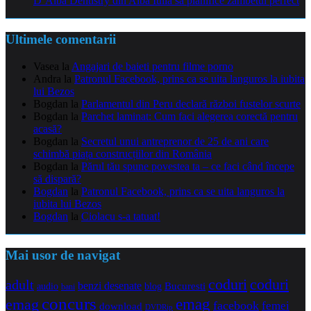
D’Alba Dentistry din Alba Iulia să planifice zâmbetul perfect
Ultimele comentarii
Vasea
la
Angajari de baieti pentru filme porno
Andra
la
Patronul Facebook, prins ca se uita languros la iubita
lui Bezos
Bogdan
la
Parlamentul din Peru declară război fustelor scurte
Bogdan
la
Parchet laminat: Cum faci alegerea corectă pentru
acasă?
Bogdan
la
Secretul unui antreprenor de 25 de ani care
schimbă piața construcțiilor din România
Bogdan
la
Părul tău spune povestea ta – ce faci când începe
să dispară?
Bogdan
la
Patronul Facebook, prins ca se uita languros la
iubita lui Bezos
Bogdan
la
Ciolacu s-a tatuat!
Mai usor de navigat
coduri
coduri
adult
benzi desenate
audio
blog
Bucuresti
bani
concurs
emag
emag
facebook
femei
download
DVDRip