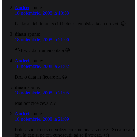
Andrei
spune:
18 noiembrie, 2008 la 18:33
Pai lasa aici linkul, sa iti indes si eu pisica ta cu un vot. 😉
diaan
spune:
18 noiembrie, 2008 la 21:00
🙂 fie… dar numai o data 😛
Andrei
spune:
18 noiembrie, 2008 la 21:02
DA, o data in fiecare zi. 😀
diaan
spune:
18 noiembrie, 2008 la 21:05
Mai pot zice ceva ?!?
Andrei
spune:
18 noiembrie, 2008 la 21:09
Poti sa zici ca o sa il votezi constiincioasa zi de zi. Si ca o sa ii
bati la cap si pe toti cunoscutii tai sa il voteze. >:)