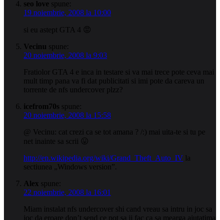
seo love
spune:
19 noiembrie, 2008 la 10:00
si eu astept GTA 4 😡
Vecinu
spune:
20 noiembrie, 2008 la 9:03
Fratiolor GTA 4 e inca in testare si va mai trece pote ceva mai
mult timp pana va fi dat publicitati si imi pote da careva un
torrente de nfs undercover plzz?
icefrom70s
spune:
20 noiembrie, 2008 la 15:58
@ Vecinu: cat crezi ca se tot amana ? /:) mai uita-te si tu pe
net inainte sa scrii 😛
http://en.wikipedia.org/wiki/Grand_Theft_Auto_IV
la
sectiunea „Windows version”.
Alex
spune:
22 noiembrie, 2008 la 16:01
Miam instalat nfs undercover shi cand vreau sa intru in joc sa
joc da eroare don’t send ce pot sa ii fac ca sa mearga ajutatima