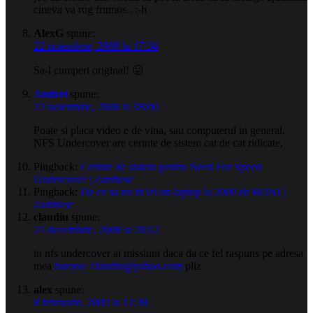
cineva va rog frumos.. :-h
AlexG
spune:
22 noiembrie, 2008 la 17:34
Sa-l cumperi original! 😛
Andrei
spune:
22 noiembrie, 2008 la 18:00
Poate si placa video e de vina, sau computerul in general.
NFS Undercover are cerinte de sistem cat de cat ridicate.
Pingback:
Cerinte de sistem pentru Need For Speed
Undercover | Zambesc
Pingback:
De ce sa nu iti iei un laptop la 2000 de RONI |
Zambesc
claudiu
spune:
21 decembrie, 2008 la 20:12
in nfs undercover ai missiuni daca da ce fel raspuns pe adresa
mea
baronu_claudiu@yahoo.com
pliz
alex
spune:
8 februarie, 2009 la 12:38