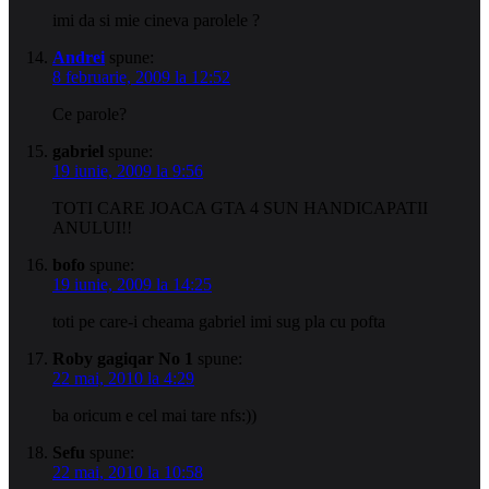
imi da si mie cineva parolele ?
Andrei
spune:
8 februarie, 2009 la 12:52
Ce parole?
gabriel
spune:
19 iunie, 2009 la 9:56
TOTI CARE JOACA GTA 4 SUN HANDICAPATII
ANULUI!!
bofo
spune:
19 iunie, 2009 la 14:25
toti pe care-i cheama gabriel imi sug pla cu pofta
Roby gagiqar No 1
spune:
22 mai, 2010 la 4:29
ba oricum e cel mai tare nfs:))
Sefu
spune:
22 mai, 2010 la 10:58