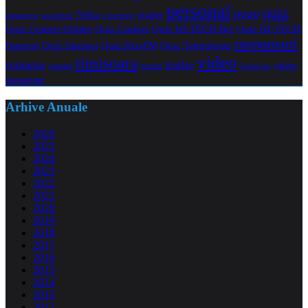
personal
quiz
poze
Nokia
orange
noiembrie
octombrie
messenger
Quiz Comert Online
Quiz Gadget
Quiz HI-TECH Biz
Quiz HI-TECH
raspunsuri
Oameni
Quiz Internet
Quiz Tehnologie
Quiz KissFM
video
timisoara
trailer
romania
yahoo
sugestii
torrent
Vodafone
messenger
Arhive Anuale
2026
2025
2024
2023
2022
2021
2020
2019
2018
2017
2016
2015
2014
2013
2012