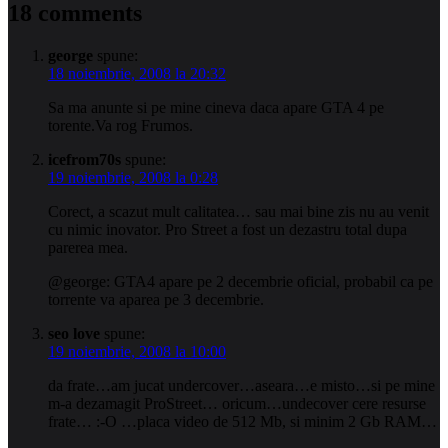
18 comments
george
spune:
18 noiembrie, 2008 la 20:32
Sa ma anunte si pe mine cineva daca apare GTA 4 pe
torente.Va rog Frumos.
icefrom70s
spune:
19 noiembrie, 2008 la 0:28
Corect, a scazut mult calitatea… sau mai bine zis nu au venit
cu nimic inovator. Pro Street a fost un dezastru total dupa
parerea mea.
@george: GTA4 apare pe 2 decembrie oficial, probabil ca pe
torrente va aparea pe 3 decembrie.
seo love
spune:
19 noiembrie, 2008 la 10:00
da frate…am jucat undercover…aseara…e misto…si pe mine
m-a dezamagit ProStreet… oricum…undecover cere resurse
frate… :-O …placa video de 512 Mb, si minim 2 Gb RAM…