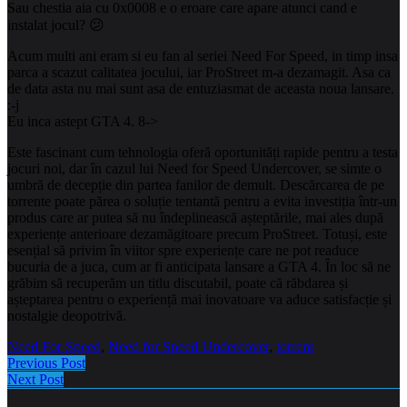
Sau chestia aia cu 0x0008 e o eroare care apare atunci cand e
instalat jocul? 😕
Acum multi ani eram si eu fan al seriei Need For Speed, in timp insa
parca a scazut calitatea jocului, iar ProStreet m-a dezamagit. Asa ca
de data asta nu mai sunt asa de entuziasmat de aceasta noua lansare.
:-j
Eu inca astept GTA 4. 8->
Este fascinant cum tehnologia oferă oportunități rapide pentru a testa
jocuri noi, dar în cazul lui Need for Speed Undercover, se simte o
umbră de decepție din partea fanilor de demult. Descărcarea de pe
torrente poate părea o soluție tentantă pentru a evita investiția într-un
produs care ar putea să nu îndeplinească așteptările, mai ales după
experiențe anterioare dezamăgitoare precum ProStreet. Totuși, este
esențial să privim în viitor spre experiențe care ne pot readuce
bucuria de a juca, cum ar fi anticipata lansare a GTA 4. În loc să ne
grăbim să recuperăm un titlu discutabil, poate că răbdarea și
așteptarea pentru o experiență mai inovatoare va aduce satisfacție și
nostalgie deopotrivă.
Need For Speed
,
Need for Speed Undercover
,
torrent
Previous Post
Next Post