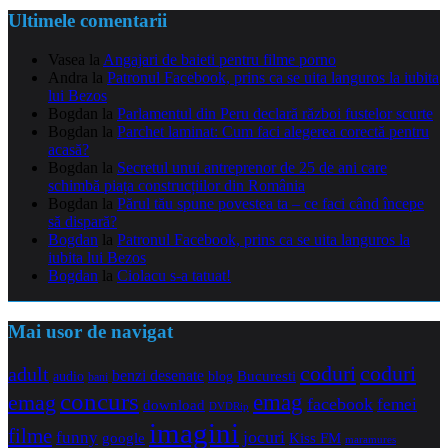
Ultimele comentarii
Vasea
la
Angajari de baieti pentru filme porno
Andra
la
Patronul Facebook, prins ca se uita languros la iubita
lui Bezos
Bogdan
la
Parlamentul din Peru declară război fustelor scurte
Bogdan
la
Parchet laminat: Cum faci alegerea corectă pentru
acasă?
Bogdan
la
Secretul unui antreprenor de 25 de ani care
schimbă piața construcțiilor din România
Bogdan
la
Părul tău spune povestea ta – ce faci când începe
să dispară?
Bogdan
la
Patronul Facebook, prins ca se uita languros la
iubita lui Bezos
Bogdan
la
Ciolacu s-a tatuat!
Mai usor de navigat
coduri
coduri
adult
benzi desenate
audio
blog
Bucuresti
bani
concurs
emag
emag
facebook
femei
download
DVDRip
imagini
filme
jocuri
funny
Kiss FM
google
maramures