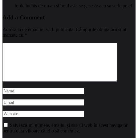
topic inchis de un an si boul asta se gaseste acu sa scrie pe el
Add a Comment
Adresa ta de email nu va fi publicată.
Câmpurile obligatorii sunt
marcate cu
*
Salvează-mi numele, emailul și site-ul web în acest navigator
pentru data viitoare când o să comentez.