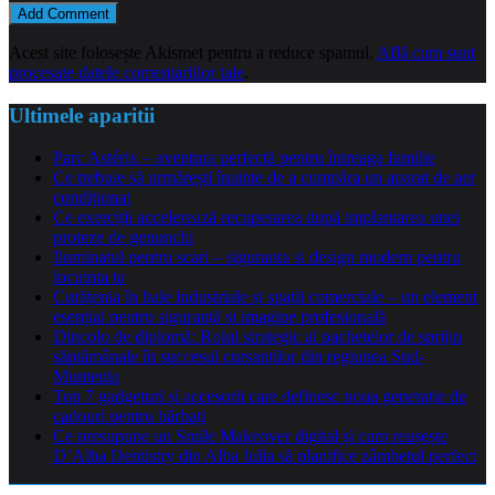
Acest site folosește Akismet pentru a reduce spamul.
Află cum sunt
procesate datele comentariilor tale
.
Ultimele aparitii
Parc Astérix – aventura perfectă pentru întreaga familie
Ce trebuie să urmărești înainte de a cumpăra un aparat de aer
condiționat
Ce exerciții accelerează recuperarea după implantarea unei
proteze de genunchi
Iluminatul pentru scari – siguranta si design modern pentru
locuinta ta
Curățenia în hale industriale și spații comerciale – un element
esențial pentru siguranță și imagine profesională
Dincolo de diplomă: Rolul strategic al pachetelor de sprijin
săptămânale în succesul cursanților din regiunea Sud-
Muntenia
Top 7 gadgeturi și accesorii care definesc noua generație de
cadouri pentru bărbați
Ce presupune un Smile Makeover digital și cum reușește
D’Alba Dentistry din Alba Iulia să planifice zâmbetul perfect