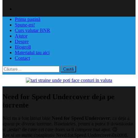
Prima pagină
Spune-mi!
Curs valutar BNR
Ajutor
Despre
Blogroll
Materialul tau aici
Contact
Caută
după:
Need for Speed Undercover deja pe
torrente
Nici nu a fost lansat bine
Need for Speed Undercover
, ca deja a
aparut pe diverse torrente. Bineinteles, pentru a putea fi downloadat
si „testat” de catre cei care dores sa il cumpere mai apoi. 😉
Are si un nume conspirativ Need.for.Speed.Undercover-0x0008.