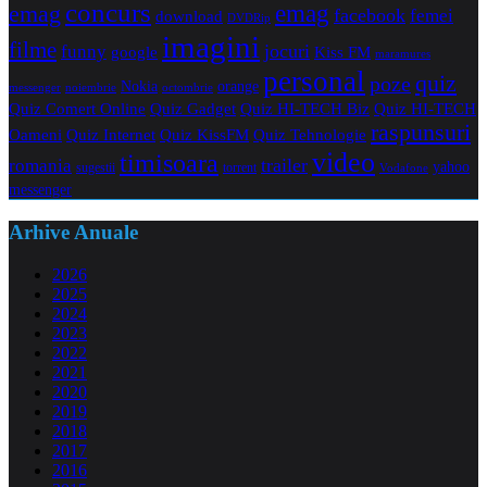
concurs
emag
emag
facebook
femei
download
DVDRip
imagini
filme
jocuri
funny
Kiss FM
google
maramures
personal
quiz
poze
Nokia
orange
noiembrie
octombrie
messenger
Quiz Comert Online
Quiz Gadget
Quiz HI-TECH Biz
Quiz HI-TECH
raspunsuri
Oameni
Quiz Internet
Quiz Tehnologie
Quiz KissFM
video
timisoara
trailer
romania
yahoo
sugestii
torrent
Vodafone
messenger
Arhive Anuale
2026
2025
2024
2023
2022
2021
2020
2019
2018
2017
2016