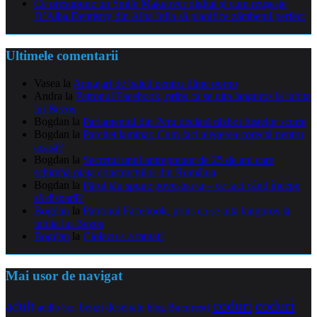
Ce presupune un Smile Makeover digital și cum reușește
D’Alba Dentistry din Alba Iulia să planifice zâmbetul perfect
Ultimele comentarii
Vasea
la
Angajari de baieti pentru filme porno
Andra
la
Patronul Facebook, prins ca se uita languros la iubita
lui Bezos
Bogdan
la
Parlamentul din Peru declară război fustelor scurte
Bogdan
la
Parchet laminat: Cum faci alegerea corectă pentru
acasă?
Bogdan
la
Secretul unui antreprenor de 25 de ani care
schimbă piața construcțiilor din România
Bogdan
la
Părul tău spune povestea ta – ce faci când începe
să dispară?
Bogdan
la
Patronul Facebook, prins ca se uita languros la
iubita lui Bezos
Bogdan
la
Ciolacu s-a tatuat!
Mai usor de navigat
coduri
coduri
adult
benzi desenate
audio
blog
Bucuresti
bani