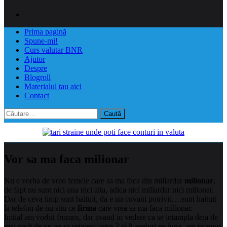
Prima pagină
Spune-mi!
Curs valutar BNR
Ajutor
Despre
Blogroll
Materialul tau aici
Contact
Caută
după:
Vor sa ma faca milionar
Nu e vorba de vreo femeie care sa ma faca din miliardar
milionar
,
de fapt nu sunt nici una nici alta, adica nici miliardar nici milionar.
Dar de ceva timp sunt haituit, da e un cuvant potrivit….sunt haituit
la telefon de nu stiu ce
firma
care vrea sa ma faca milionar.
Initial am vorbit frumos, dar avand in vedere ca se intampla deja de
mai mult de un an sa primesc intre 2 si 8 apeluri pe luna, am inceput