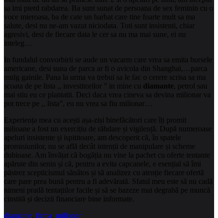
sa imi pierd rabdarea. Ba sunt sunat de persoana de sex feminin cu o
voce mieroasa, ba de cate un barbat care tine foarte mult sa ma
salute, desi nu ne-am vazut niciodata. Toti sunt insistenti, chiar
agresivi, desi de fiecare data le cer sa nu ma mai sune, ei nu
inteleg…
In fundalul convorbirii se aude un vacarm care vrea sa emita bursele
americane, desi suna de parca ar fi o avicola din Shanghai,…parca
mulg gainile. Pana la urma va trebui sa le fac o cerere scrisa sa ma
scoata de pe lista ,, investitorilor ” in mine cu
diamante
, petrol sau
mai stiu eu ce plantatii. Deci daca vrea cineva sa devina milionar va
pot trece pe ,, lista”, eu nu vrea sa fiu milionar…
Experiența mea cu acești așa-ziși binefăcători care îți promit
milioane a fost un exercițiu de răbdare și vigilență. După numeroase
apeluri insistente și ispititoare, am descoperit că, în spatele
promisiunilor, nu se află decât intenții de manipulare și scheme
dubioase. Am învățat că bogăția nu vine la pachet cu oferte tentante
apărute din senin și că, pentru a evita capcanele, e esențial să îmi
păstrez scepticismul sănătos și să analizez cu atenție fiecare ofertă
care pare prea bună pentru a fi adevărată. Sfatul meu este să nu cadă
nimeni pradă tentațiilor facile și să se bazeze mai degrabă pe muncă
cinstită și decizii financiare bine informate.
diamante
,
firma
,
milionar