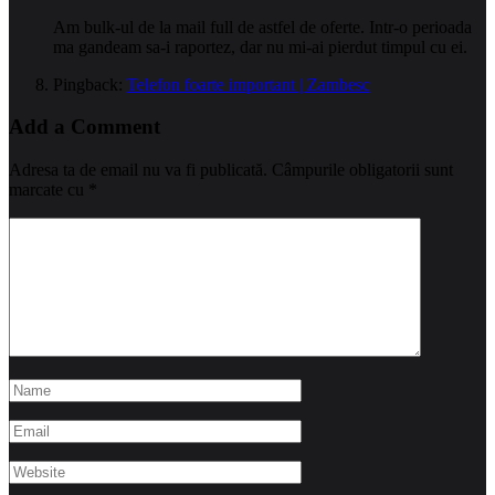
Am bulk-ul de la mail full de astfel de oferte. Intr-o perioada
ma gandeam sa-i raportez, dar nu mi-ai pierdut timpul cu ei.
Pingback:
Telefon foarte important | Zambesc
Add a Comment
Adresa ta de email nu va fi publicată.
Câmpurile obligatorii sunt
marcate cu
*