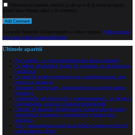
Salvează-mi numele, emailul și site-ul web în acest navigator
pentru data viitoare când o să comentez.
Acest site folosește Akismet pentru a reduce spamul.
Află cum sunt
procesate datele comentariilor tale
.
Ultimele aparitii
Parc Astérix – aventura perfectă pentru întreaga familie
Ce trebuie să urmărești înainte de a cumpăra un aparat de aer
condiționat
Ce exerciții accelerează recuperarea după implantarea unei
proteze de genunchi
Iluminatul pentru scari – siguranta si design modern pentru
locuinta ta
Curățenia în hale industriale și spații comerciale – un element
esențial pentru siguranță și imagine profesională
Dincolo de diplomă: Rolul strategic al pachetelor de sprijin
săptămânale în succesul cursanților din regiunea Sud-
Muntenia
Top 7 gadgeturi și accesorii care definesc noua generație de
cadouri pentru bărbați