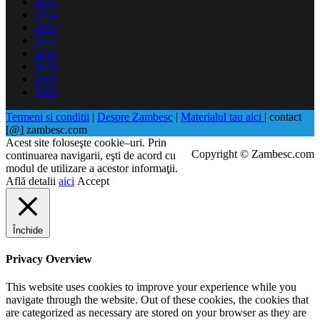
2015
2014
2013
2012
2011
2010
2009
2008
Termeni si conditii
|
Despre Zambesc
|
Materialul tau aici
| contact
[@] zambesc.com
Acest site foloseşte cookie–uri. Prin
Copyright © Zambesc.com
continuarea navigarii, eşti de acord cu
modul de utilizare a acestor informaţii.
Află detalii
aici
Accept
Închide
Privacy Overview
This website uses cookies to improve your experience while you
navigate through the website. Out of these cookies, the cookies that
are categorized as necessary are stored on your browser as they are