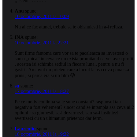
,, istetii ”………
Anu
spune:
10 octombrie, 2011 la 10:09
Nu ai ce fac atunci, trebuie sa te obisnuiesti in a-i refuza.
INA
spune:
10 octombrie, 2011 la 22:21
Sunt firme fantoma care vor sa te pacaleasca sa investesti o
suma „mica” in ceva ce nu exista promitand ca vei avea profit
, acestea isi schimba sediul in fiecare luna.. pentru a nu fi
gasiti . Am avut un prieten care a lucrat la asa ceva pana s-a
prins , si parca era si un film 😛
su
spune:
17 octombrie, 2011 la 18:27
Pe ce motiv continua sa te sune constant? raspunsul tau
negativ a fost vehement? sincer cand se intampla asa ceva ai 2
optiuni : sa glumesti, sa-i dezarmezi, sau sa-i instintezi,
avertizezi cu un ultimatum prietenos dar ferm.
Laurentiu
spune:
18 octombrie, 2011 la 19:22