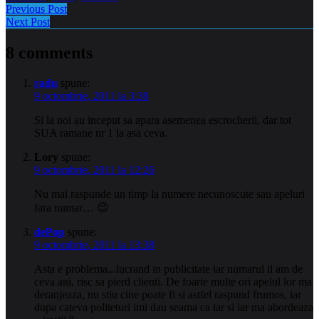
Previous Post
Next Post
8 comments
radu
spune:
9 octombrie, 2011 la 3:38
Si la noi au inceput sa apara asemenea escrocherii, dar tot
SUA ramane nr 1 la asa ceva.
Lory
spune:
9 octombrie, 2011 la 12:26
Nu mai raspunde un timp la numere necunoscute sau apeluri
fara numar… 😉
dePop
spune:
9 octombrie, 2011 la 13:38
Asta e problema,..lucrand in publicitate iar numarul il am de
ceva ani, risc sa pierd clienti. De foarte multe ori apelul lor ma
deranjeaza, nu stiu cine poate fi si astfel raspund frumos, iar
dupa cateva politeturi imi dau seama ca iar si iar ma abordeaza