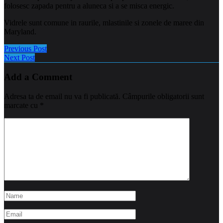
folosesc zapada pentru a aluneca si a se misca energic.
Vidrele sunt comune in raurile, mlastinile si zonele de maree din
Maryland.
Previous Post
Next Post
Add a Comment
Adresa ta de email nu va fi publicată.
Câmpurile obligatorii sunt
marcate cu
*