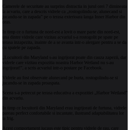
Camerele de securitate au surprins distractia in jurul orei 7 dimineata
la acvariu, care a descris vidrele ca „rostogolindu-se, alunecand si
jucandu-se in zapada” pe o terasa exterioara langa Inner Harbor din
oras.
In timp ce o furtuna de nord-est a lovit o mare parte din nord-est,
una dintre vidrele care vizitau acvariul s-a rostogolit pe spate pe
terasa inzapezita, inainte de a se avanta intr-o alergare pentru a se da
cu spatele pe zapada.
„Locuitorii din Maryland s-au ingrijorat poate din cauza zapezii, dar
vidrele care vizitau expozitia noastra Harbor Wetland nu s-au
ingrijorat!”, a scris acvariul intr-o postare pe Facebook.
Vidrele au fost observate alunecand pe burta, rostogolindu-se si
jucandu-se in zapada proaspata.
Scena s-a petrecut pe terasa educativa a expozitiei „Harbor Wetland”
din acvariu.
In timp ce locuitorii din Maryland erau ingrijorati de furtuna, vidrele
pareau perfect confortabile si incantate, ilustrand adaptabilitatea lor
la frig.
Acest comportament jucaus este tipic pentru vidrele de rau, care