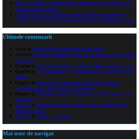
Top 7 gadgeturi și accesorii care definesc noua generație de
cadouri pentru bărbați
Ce presupune un Smile Makeover digital și cum reușește
D’Alba Dentistry din Alba Iulia să planifice zâmbetul perfect
Ultimele comentarii
Vasea
la
Angajari de baieti pentru filme porno
Andra
la
Patronul Facebook, prins ca se uita languros la iubita
lui Bezos
Bogdan
la
Parlamentul din Peru declară război fustelor scurte
Bogdan
la
Parchet laminat: Cum faci alegerea corectă pentru
acasă?
Bogdan
la
Secretul unui antreprenor de 25 de ani care
schimbă piața construcțiilor din România
Bogdan
la
Părul tău spune povestea ta – ce faci când începe
să dispară?
Bogdan
la
Patronul Facebook, prins ca se uita languros la
iubita lui Bezos
Bogdan
la
Ciolacu s-a tatuat!
Mai usor de navigat