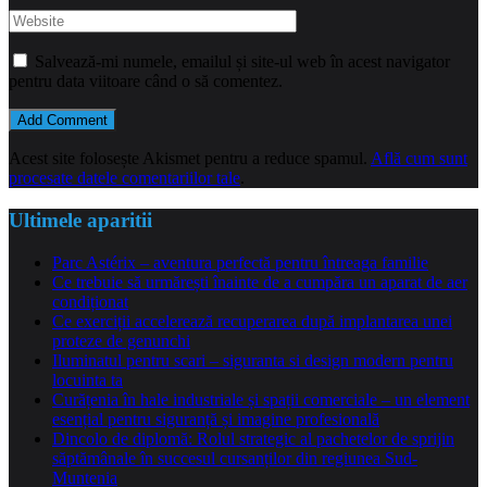
Salvează-mi numele, emailul și site-ul web în acest navigator
pentru data viitoare când o să comentez.
Acest site folosește Akismet pentru a reduce spamul.
Află cum sunt
procesate datele comentariilor tale
.
Ultimele aparitii
Parc Astérix – aventura perfectă pentru întreaga familie
Ce trebuie să urmărești înainte de a cumpăra un aparat de aer
condiționat
Ce exerciții accelerează recuperarea după implantarea unei
proteze de genunchi
Iluminatul pentru scari – siguranta si design modern pentru
locuinta ta
Curățenia în hale industriale și spații comerciale – un element
esențial pentru siguranță și imagine profesională
Dincolo de diplomă: Rolul strategic al pachetelor de sprijin
săptămânale în succesul cursanților din regiunea Sud-
Muntenia