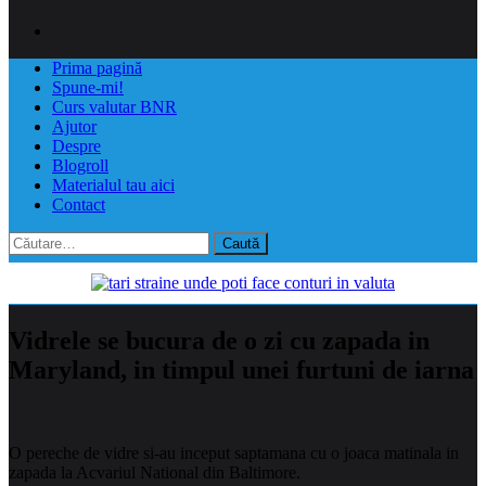
Prima pagină
Spune-mi!
Curs valutar BNR
Ajutor
Despre
Blogroll
Materialul tau aici
Contact
Caută
după:
Vidrele se bucura de o zi cu zapada in
Maryland, in timpul unei furtuni de iarna
O pereche de vidre si-au inceput saptamana cu o joaca matinala in
zapada la Acvariul National din Baltimore.