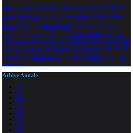
coduri
coduri
adult
benzi desenate
audio
blog
Bucuresti
bani
concurs
emag
emag
facebook
femei
download
DVDRip
imagini
filme
jocuri
funny
Kiss FM
google
maramures
personal
quiz
poze
Nokia
orange
noiembrie
octombrie
messenger
Quiz Comert Online
Quiz Gadget
Quiz HI-TECH Biz
Quiz HI-TECH
raspunsuri
Oameni
Quiz Internet
Quiz Tehnologie
Quiz KissFM
video
timisoara
trailer
romania
yahoo
sugestii
torrent
Vodafone
messenger
Arhive Anuale
2026
2025
2024
2023
2022
2021
2020
2019
2018