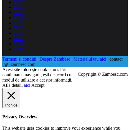
2017
2016
2015
2014
2013
2012
2011
2010
2009
2008
Termeni si conditii
|
Despre Zambesc
|
Materialul tau aici
| contact
[@] zambesc.com
Acest site foloseşte cookie–uri. Prin
Copyright © Zambesc.com
continuarea navigarii, eşti de acord cu
modul de utilizare a acestor informaţii.
Află detalii
aici
Accept
Închide
Privacy Overview
This website uses cookies to improve your experience while you