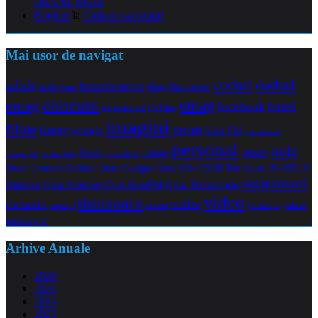
iubita lui Bezos
Bogdan
la
Ciolacu s-a tatuat!
Mai usor de navigat
coduri
coduri
adult
benzi desenate
audio
blog
Bucuresti
bani
concurs
emag
emag
facebook
femei
download
DVDRip
imagini
filme
jocuri
funny
Kiss FM
google
maramures
personal
quiz
poze
Nokia
orange
noiembrie
octombrie
messenger
Quiz Comert Online
Quiz Gadget
Quiz HI-TECH Biz
Quiz HI-TECH
raspunsuri
Oameni
Quiz Internet
Quiz Tehnologie
Quiz KissFM
video
timisoara
trailer
romania
yahoo
sugestii
torrent
Vodafone
messenger
Arhive Anuale
2026
2025
2024
2023