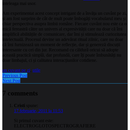
inteleaga mai usor.
Am experimentat acest concept intrigant de a învăța un cuvânt pe zi,
și am fost surprins de cât de mult poate îmbogăți vocabularul meu și
chiar perspectiva asupra limbii române. Fiecare cuvânt nou este ca o
mică fereastră către un univers al expresivității care nu doar că îmi
amplifică abilitățile de comunicare, dar îmi și stimulează curiozitatea
intelectuală. Procesul devine un adevărat ritual zilnic, care nu doar
că îmi furnizează un moment de reflecție, dar și genereză discuții
interesante cu cei din jur. Recomand cu căldură oricui să adopte
această practică simplă, dar profundă, care îți poate îmbunătăți nu
doar limbajul, ci și calitatea interacțiunilor cotidiene.
un cuvant pe zi
,
utile
Previous Post
Next Post
7 comments
Cristi
spune:
17 februarie, 2011 la 11:53
Si primul cuvant este:
ELECTROGLOTOSPECTROGRAFIERE