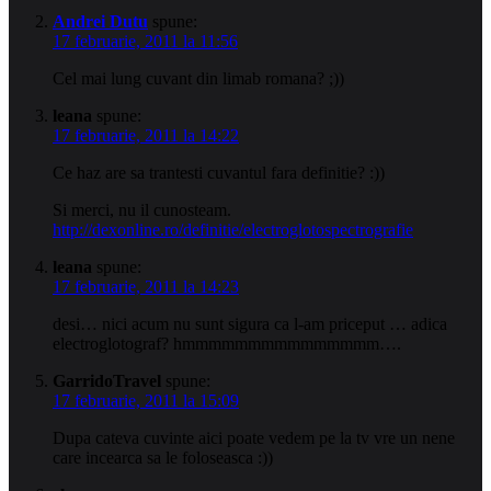
Andrei Dutu
spune:
17 februarie, 2011 la 11:56
Cel mai lung cuvant din limab romana? ;))
leana
spune:
17 februarie, 2011 la 14:22
Ce haz are sa trantesti cuvantul fara definitie? :))
Si merci, nu il cunosteam.
http://dexonline.ro/definitie/electroglotospectrografie
leana
spune:
17 februarie, 2011 la 14:23
desi… nici acum nu sunt sigura ca l-am priceput … adica
electroglotograf? hmmmmmmmmmmmmmmm….
GarridoTravel
spune:
17 februarie, 2011 la 15:09
Dupa cateva cuvinte aici poate vedem pe la tv vre un nene
care incearca sa le foloseasca :))