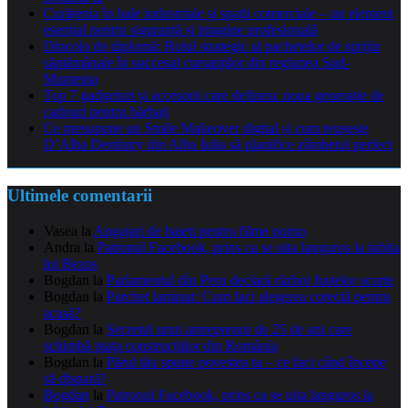
Curățenia în hale industriale și spații comerciale – un element
esențial pentru siguranță și imagine profesională
Dincolo de diplomă: Rolul strategic al pachetelor de sprijin
săptămânale în succesul cursanților din regiunea Sud-
Muntenia
Top 7 gadgeturi și accesorii care definesc noua generație de
cadouri pentru bărbați
Ce presupune un Smile Makeover digital și cum reușește
D’Alba Dentistry din Alba Iulia să planifice zâmbetul perfect
Ultimele comentarii
Vasea
la
Angajari de baieti pentru filme porno
Andra
la
Patronul Facebook, prins ca se uita languros la iubita
lui Bezos
Bogdan
la
Parlamentul din Peru declară război fustelor scurte
Bogdan
la
Parchet laminat: Cum faci alegerea corectă pentru
acasă?
Bogdan
la
Secretul unui antreprenor de 25 de ani care
schimbă piața construcțiilor din România
Bogdan
la
Părul tău spune povestea ta – ce faci când începe
să dispară?
Bogdan
la
Patronul Facebook, prins ca se uita languros la