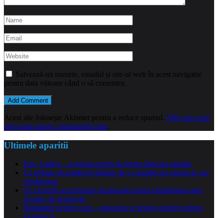
Salvează-mi numele, emailul și site-ul web în acest navigator
pentru data viitoare când o să comentez.
Acest site folosește Akismet pentru a reduce spamul.
Află cum sunt
procesate datele comentariilor tale
.
Ultimele aparitii
Parc Astérix – aventura perfectă pentru întreaga familie
Ce trebuie să urmărești înainte de a cumpăra un aparat de aer
condiționat
Ce exerciții accelerează recuperarea după implantarea unei
proteze de genunchi
Iluminatul pentru scari – siguranta si design modern pentru
locuinta ta