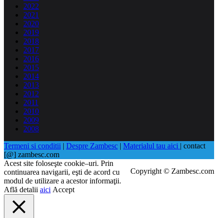
2022
2021
2020
2019
2018
2017
2016
2015
2014
2013
2012
2011
2010
2009
2008
Termeni si conditii
|
Despre Zambesc
|
Materialul tau aici
| contact
[@] zambesc.com
Acest site foloseşte cookie–uri. Prin
Copyright © Zambesc.com
continuarea navigarii, eşti de acord cu
modul de utilizare a acestor informaţii.
Află detalii
aici
Accept