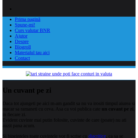
Prima pagină
Spune-mi!
Curs valutar BNR
Ajutor
Despre
Blogroll
Materialul tau aici
Contact
Un cuvant pe zi
Daca tot ajungeti pe aici m-am gandit sa nu va irositi timpul aiurea si
macar sa ramaneti cu ceva. Asa ca voi publica cate
un cuvant pe zi
,
in fiecare zi.
Evident cuvinte mai putin folosite, cuvinte de care (poate) nu ati
auzit pana acum.
Si bineinteles toate cuvintele vor fi scrise cu
diacritice
, ca sa se