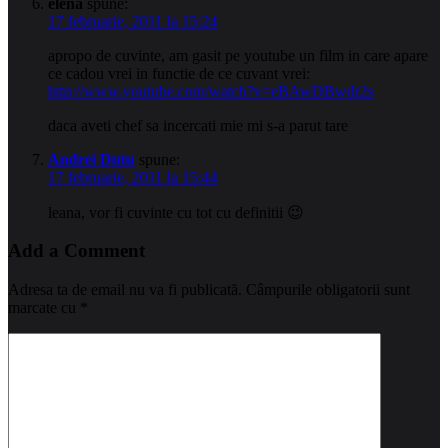
elena
spune:
17 februarie, 2011 la 15:24
apropo de cuvinte, am gasit pe youtube un film in care apare
ce cadou vrei in functie de ce cuvant vrei:
http://www.youtube.com/watch?v=eBAwDBwdr2s
daca aveti chef sa incercati mie mi s-a parut tare
Andrei Dutu
spune:
17 februarie, 2011 la 15:44
leana, vor fi cuvinte cu tot cu definitii 😉
Add a Comment
Adresa ta de email nu va fi publicată.
Câmpurile obligatorii sunt
marcate cu
*