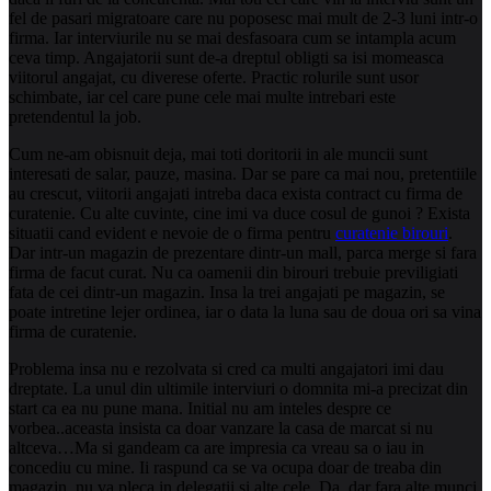
fel de pasari migratoare care nu poposesc mai mult de 2-3 luni intr-o
firma. Iar interviurile nu se mai desfasoara cum se intampla acum
ceva timp. Angajatorii sunt de-a dreptul obligti sa isi momeasca
viitorul angajat, cu diverese oferte. Practic rolurile sunt usor
schimbate, iar cel care pune cele mai multe intrebari este
pretendentul la job.
Cum ne-am obisnuit deja, mai toti doritorii in ale muncii sunt
interesati de salar, pauze, masina. Dar se pare ca mai nou, pretentiile
au crescut, viitorii angajati intreba daca exista contract cu firma de
curatenie. Cu alte cuvinte, cine imi va duce cosul de gunoi ? Exista
situatii cand evident e nevoie de o firma pentru
curatenie birouri
.
Dar intr-un magazin de prezentare dintr-un mall, parca merge si fara
firma de facut curat. Nu ca oamenii din birouri trebuie previligiati
fata de cei dintr-un magazin. Insa la trei angajati pe magazin, se
poate intretine lejer ordinea, iar o data la luna sau de doua ori sa vina
firma de curatenie.
Problema insa nu e rezolvata si cred ca multi angajatori imi dau
dreptate. La unul din ultimile interviuri o domnita mi-a precizat din
start ca ea nu pune mana. Initial nu am inteles despre ce
vorbea..aceasta insista ca doar vanzare la casa de marcat si nu
altceva…Ma si gandeam ca are impresia ca vreau sa o iau in
concediu cu mine. Ii raspund ca se va ocupa doar de treaba din
magazin, nu va pleca in delegatii si alte cele. Da, dar fara alte munci