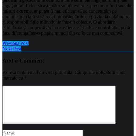
piedică în găsirea unui echilibru între cerințele angajatorului și ale
angajatului. În loc să așteptăm soluții externe, precum roboți sau alte
măsuri extreme, ar putea fi mai eficient să ne concentrăm pe
comunicare clară și să redefinim așteptările cu privire la colaborarea
și responsabilitățile individuale într-un colectiv. O abordare
echilibrată și cooperativă, în care fiecare își aduce contribuția, poate
face diferența într-o piață a muncii din ce în ce mai competitivă.
Previous Post
Next Post
Add a Comment
Adresa ta de email nu va fi publicată.
Câmpurile obligatorii sunt
marcate cu
*