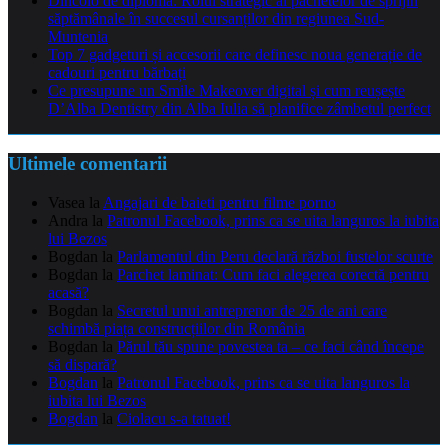
Dincolo de diplomă: Rolul strategic al pachetelor de sprijin
săptămânale în succesul cursanților din regiunea Sud-
Muntenia
Top 7 gadgeturi și accesorii care definesc noua generație de
cadouri pentru bărbați
Ce presupune un Smile Makeover digital și cum reușește
D’Alba Dentistry din Alba Iulia să planifice zâmbetul perfect
Ultimele comentarii
Vasea
la
Angajari de baieti pentru filme porno
Andra
la
Patronul Facebook, prins ca se uita languros la iubita
lui Bezos
Bogdan
la
Parlamentul din Peru declară război fustelor scurte
Bogdan
la
Parchet laminat: Cum faci alegerea corectă pentru
acasă?
Bogdan
la
Secretul unui antreprenor de 25 de ani care
schimbă piața construcțiilor din România
Bogdan
la
Părul tău spune povestea ta – ce faci când începe
să dispară?
Bogdan
la
Patronul Facebook, prins ca se uita languros la
iubita lui Bezos
Bogdan
la
Ciolacu s-a tatuat!