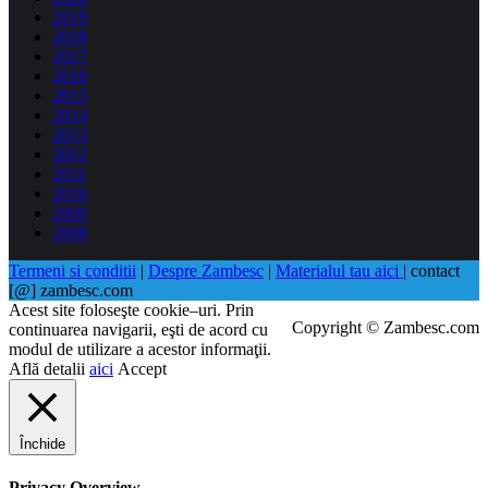
2019
2018
2017
2016
2015
2014
2013
2012
2011
2010
2009
2008
Termeni si conditii
|
Despre Zambesc
|
Materialul tau aici
| contact
[@] zambesc.com
Acest site foloseşte cookie–uri. Prin
Copyright © Zambesc.com
continuarea navigarii, eşti de acord cu
modul de utilizare a acestor informaţii.
Află detalii
aici
Accept
Închide
Privacy Overview