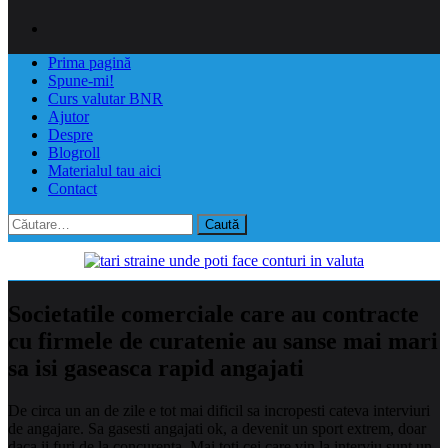
Prima pagină
Spune-mi!
Curs valutar BNR
Ajutor
Despre
Blogroll
Materialul tau aici
Contact
Caută
după:
Societatile comerciale care au contracte
cu firmele de curatenie au sanse mai mari
sa isi gaseasca rapid angajati
De circa un an de zile e tot mai dificil sa incropesti cateva interviuri
de angajare. Sa gasesti angajati ok, a devenit un sport extrem, doar
daca ii furi de la concurenta. Mai toti cei care vin la interviu sunt un