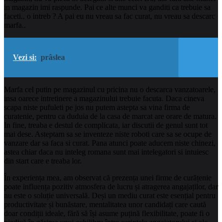
in magazin imi raspunde. Pai ce alte munci va ganditi ca trebuie sa
faceti.. o intreb ? A pai eu nu vreau sa fac curat, nu vreau sa descarc
marfa..
Vezi si:
prâslea
Marfa cel putin pe magazinul cu pricina nu o descarca vanzatoarele,
insa oarece intretinere a magazinului trebuie facuta. Daca cineva
scapa niste pufuleti pe jos nu putem astepta sa vina firma de
curatenie, pentru ca duduia de la casa de marcat are orare de matura.
In fine, treaba e destul de complicata, iar discutii de genul sunt tot
mai dese. Asteptam sa se inventeze niste roboti care sa se ocupe de
vanzare dar sa faca si curat. Pana atunci poate aducem niste chinezi,
astea chiar daca nu inteleg romana sunt mai intelegatori si intuiesc
din start care e treaba lor.
În experiența mea, am observat că prezența unei firme de curățenie
poate influența pozitiv atmosfera de lucru și atragerea angajaților, dar
nu este o soluție universală. Deși un mediu curat este esențial pentru
productivitate și bunăstare, mentalitatea unor candidați care caută
doar condiții ideale, fără să își asume puțină flexibilitate, poate fi o