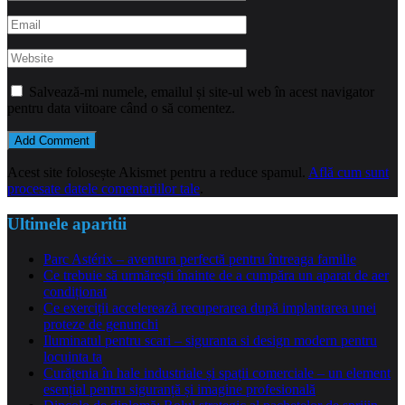
Salvează-mi numele, emailul și site-ul web în acest navigator
pentru data viitoare când o să comentez.
Acest site folosește Akismet pentru a reduce spamul.
Află cum sunt
procesate datele comentariilor tale
.
Ultimele aparitii
Parc Astérix – aventura perfectă pentru întreaga familie
Ce trebuie să urmărești înainte de a cumpăra un aparat de aer
condiționat
Ce exerciții accelerează recuperarea după implantarea unei
proteze de genunchi
Iluminatul pentru scari – siguranta si design modern pentru
locuinta ta
Curățenia în hale industriale și spații comerciale – un element
esențial pentru siguranță și imagine profesională