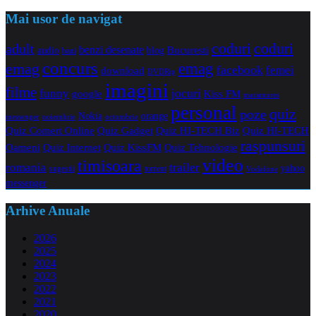
Mai usor de navigat
coduri
coduri
adult
benzi desenate
audio
blog
Bucuresti
bani
concurs
emag
emag
facebook
femei
download
DVDRip
imagini
filme
jocuri
funny
Kiss FM
google
maramures
personal
quiz
poze
Nokia
orange
noiembrie
octombrie
messenger
Quiz Comert Online
Quiz Gadget
Quiz HI-TECH Biz
Quiz HI-TECH
raspunsuri
Oameni
Quiz Internet
Quiz Tehnologie
Quiz KissFM
video
timisoara
trailer
romania
yahoo
sugestii
torrent
Vodafone
messenger
Arhive Anuale
2026
2025
2024
2023
2022
2021
2020