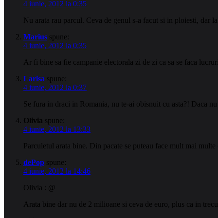
4 iunie, 2012 la 0:35
Nu arata rau parcul. Ceva de genul s-a facut si in ploiesti, dar
Marius
spune:
4 iunie, 2012 la 0:35
Ar fi bine sa fie campanie electorala zi de zi ca sa se faca lucr
Larisa
spune:
4 iunie, 2012 la 0:37
Se fura in draci in Romania, nu te-ai obisnuit cu asta?! Daca nu f
Olivia
spune:
4 iunie, 2012 la 13:33
Parculetul arata bine. Din pacate se puteau face mult mai mult
dePop
spune:
4 iunie, 2012 la 14:46
Olivia : @
Arata bine dar nu de 2 milioane si ceva de euro, plus ca in tre