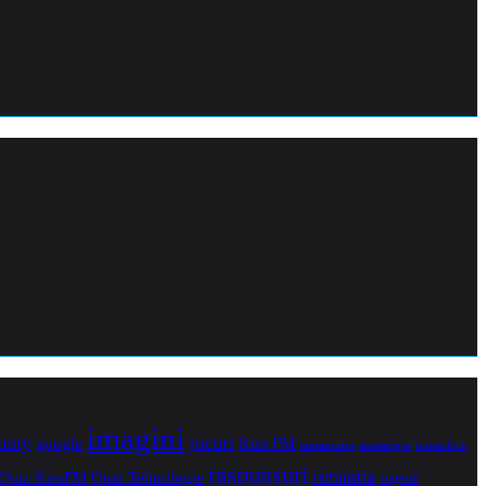
imagini
jocuri
unny
Kiss FM
google
maramures
noiembrie
messenger
raspunsuri
romania
Quiz Tehnologie
Quiz KissFM
sugestii