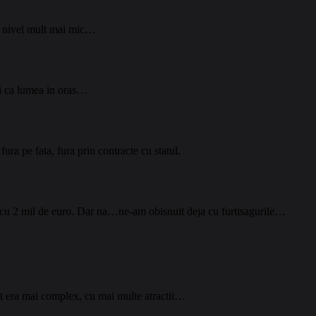
 la nivel mult mai mic…
uri ca lumea in oras…
ura pe fata, fura prin contracte cu statul.
e cu 2 mil de euro. Dar na…ne-am obisnuit deja cu furtisagurile…
cut era mai complex, cu mai multe atractii…