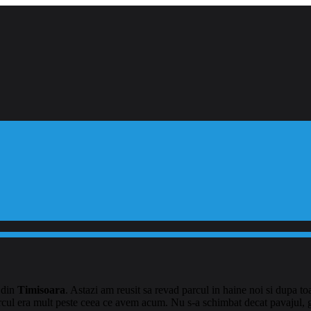
din
Timisoara
. Astazi am reusit sa revad parcul in haine noi si dupa t
rcul era mult peste ceea ce avem acum. Nu s-a schimbat decat pavajul, ga