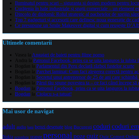
Iluminatul pentru scari – siguranta si design modern pentru locu
Curățenia în hale industriale și spații comerciale – un element e
Dincolo de diplomă: Rolul strategic al pachetelor de sprijin să
Top 7 gadgeturi și accesorii care definesc noua generație de cad
Ce presupune un Smile Makeover digital și cum reușește D’Alba 
Ultimele comentarii
Vasea
la
Angajari de baieti pentru filme porno
Andra
la
Patronul Facebook, prins ca se uita languros la iubita 
Bogdan
la
Parlamentul din Peru declară război fustelor scurte
Bogdan
la
Parchet laminat: Cum faci alegerea corectă pentru a
Bogdan
la
Secretul unui antreprenor de 25 de ani care schimbă 
Bogdan
la
Părul tău spune povestea ta – ce faci când începe să 
Bogdan
la
Patronul Facebook, prins ca se uita languros la iubit
Bogdan
la
Ciolacu s-a tatuat!
Mai usor de navigat
coduri e
coduri
adult
benzi desenate
audio
blog
Bucuresti
bani
personal
quiz
poze
Quiz Comert Online
Nokia
orange
octombrie