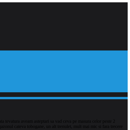
oata tevatura aveam asteptari sa vad ceva pe masura celor peste 2
zonul cateva tobogane, un alt trenulet, mult mai mic si fara trecere