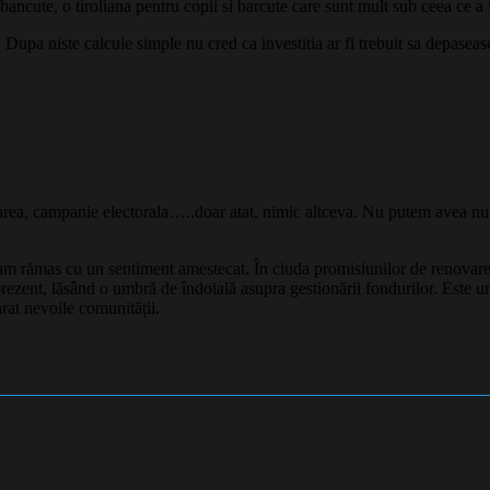
ancute, o tiroliana pentru copii si barcute care sunt mult sub ceea ce a f
. Dupa niste calcule simple nu cred ca investitia ar fi trebuit sa depase
:
ea, campanie electorala…..doar atat, nimic altceva. Nu putem avea nu sti
am rămas cu un sentiment amestecat. În ciuda promisiunilor de renovare s
în prezent, lăsând o umbră de îndoială asupra gestionării fondurilor. Este u
ărat nevoile comunității.