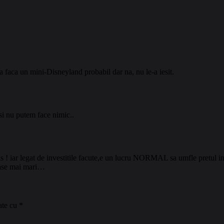
a faca un mini-Disneyland probabil dar na, nu le-a iesit.
si nu putem face nimic..
 ! iar legat de investitile facute,e un lucru NORMAL sa umfle pretul inve
 case mai mari…
ate cu
*