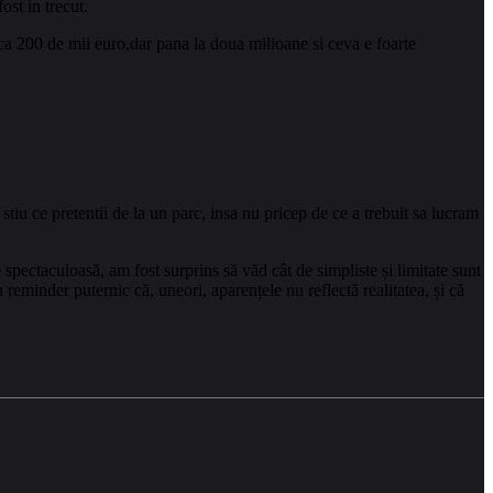
ost in trecut.
asca 200 de mii euro,dar pana la doua milioane si ceva e foarte
u ce pretentii de la un parc, insa nu pricep de ce a trebuit sa lucram
pectaculoasă, am fost surprins să văd cât de simpliste și limitate sunt
n reminder puternic că, uneori, aparențele nu reflectă realitatea, și că