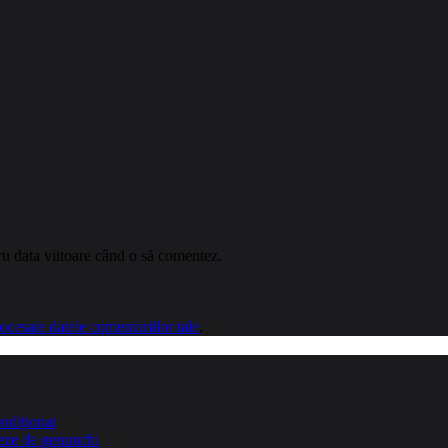
ru data viitoare când o să comentez.
cesate datele comentariilor tale
.
ndiționat
teze de genunchi