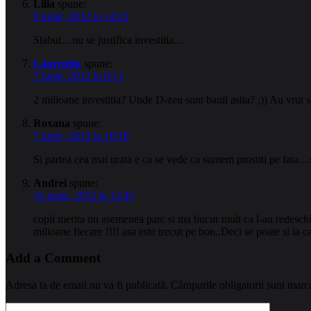
Lilia
spune:
6 iunie, 2012 la 14:21
Slabut…nu se justifica investitia…
Laurentiu
spune:
7 iunie, 2012 la 0:13
2 milioane investitia? Unde D-zeu sunt banii astia? :)) Au vrut s
Roxana
spune:
7 iunie, 2012 la 10:18
Si partea cea mai urata e ca se vede ca suntem prostiti pe fata…
Andrei
spune:
16 iunie, 2012 la 12:45
copii merita un asemenea parc si ma bucur mult ca l-au redeschis
milioane fiecare !!!! asa este trecut pe bon..Deci se poate si la
Add a Comment
Adresa ta de email nu va fi publicată.
Câmpurile obligatorii sunt marc