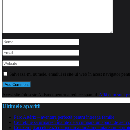
Salvează-mi numele, emailul și site-ul web în acest navigator pent
Acest site folosește Akismet pentru a reduce spamul.
Află cum sunt pro
Ultimele aparitii
Parc Astérix – aventura perfectă pentru întreaga familie
Ce trebuie să urmărești înainte de a cumpăra un aparat de aer co
Ce exerciții accelerează recuperarea după implantarea unei pro