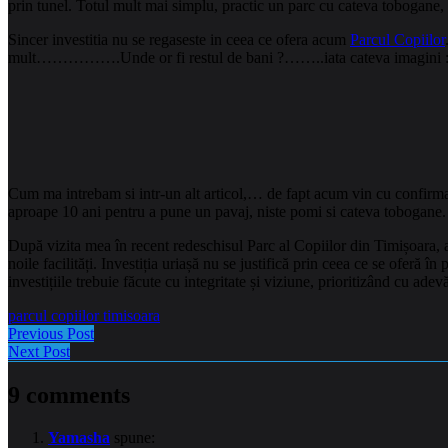
prin tunel. Totul mult mai simplu, practic un parc cu cateva tobogane, b
Sincer investitia nu se regaseste in ceea ce ofera acum
Parcul Copiilor
mult…………….Unde or fi restul de bani ?……..iata cateva imagini 
Cum ma intrebam si intr-un alt articol,… de fapt acum vin cu confirmar
aproape 10 ani pentru a pune un pavaj, niste pomi si cateva tobogane.
După vizita mea în recent redeschisul Parc al Copiilor din Timișoara, 
noile facilități. Investiția uriașă nu se justifică prin ceea ce se oferă 
investițiile trebuie făcute cu integritate și viziune, prioritizând cu adev
parcul copiilor timisoara
Previous Post
Next Post
9 comments
Yamasha
spune: