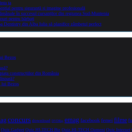
inta ta
sențial pentru siguranță și imagine profesională
ptămânale în succesul cursanților din regiunea Sud-Muntenia
ouri pentru bărbați
Dentistry din Alba Iulia să planifice zâmbetul perfect
lui Bezos
casă?
piața construcțiilor din România
dispară?
a lui Bezos
concurs
mag
emag
filme
facebook
femei
f
download
DVDRip
Quiz Gadget
Quiz HI-TECH Biz
Quiz HI-TECH Oameni
Quiz Internet