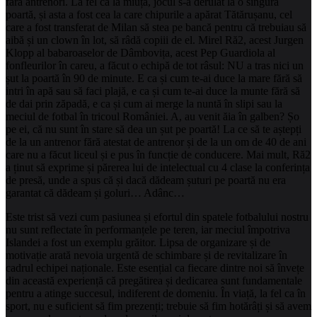
fără antrenori. La fel ca la miuță, jocul s-a derulat la o singură
poartă, și asta a fost cea la care chipurile a apărat Tătărușanu, cel
care a fost transferat de Milan să stea pe bancă pentru că trebuiau să
aibă și un clown în lot, să râdă copiii de el. Mirel Ră2, acest Jurgen
Klopp al babaroaselor de Dâmbovița, acest Pep Guardiola al
fonfleurilor în careu, a făcut o echipă de tot râsul: NU a tras nici un
șut la poartă în 90 de minute. E ca și cum te-ai duce la mare fără să
intri în apă sau să faci plajă, e ca și cum te-ai duce la munte fără să
de dai prin zăpadă, e ca și cum ai merge la nuntă în slipi sau la
meciul de fotbal în tricoul României. A, au venit ăia în galben? Șo
pe ei, că nu sunt în stare să dea un șut pe poartă! La ce să te aștepți
de la un antrenor fără atestat de antrenor și de la un om de 40 de ani
care nu a făcut liceul și e pus în funcție de conducere. Mai mult, Ră2
a ținut să exprime și părerea lui de intelectual cu 4 clase la conferința
de presă, unde a spus că și dacă dădeam șuturi pe poartă nu era
garantat că dădeam și goluri… Adânc…
Este trist să vezi cum pasiunea și efortul din spatele fotbalului nostru
nu sunt reflectate în performanțele pe teren, iar meciul împotriva
Islandei a fost un exemplu grăitor. Lipsa de organizare și de
motivație arată nevoia urgentă de schimbare și de revitalizare în
cadrul echipei naționale. Este esențial ca fiecare dintre noi să învețe
din această experiență că pregătirea și dedicarea sunt fundamentale
pentru a atinge succesul, indiferent de domeniu. În viață, la fel ca în
sport, nu e suficient să fim prezenți; trebuie să fim hotărâți și să avem