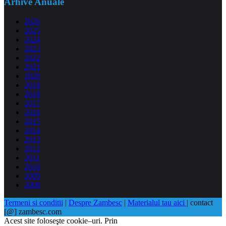
Arhive Anuale
2026
2025
2024
2023
2022
2021
2020
2019
2018
2017
2016
2015
2014
2013
2012
2011
2010
2009
2008
Termeni si conditii
|
Despre Zambesc
|
Materialul tau aici
| contact
[@] zambesc.com
Acest site foloseşte cookie–uri. Prin