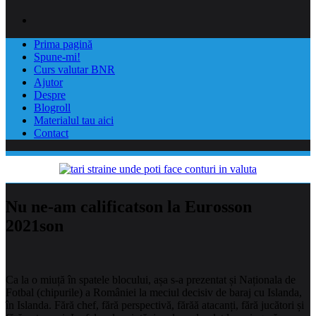
Prima pagină
Spune-mi!
Curs valutar BNR
Ajutor
Despre
Blogroll
Materialul tau aici
Contact
Nu ne-am calificatson la Eurosson
2021son
Ca la o miuță în spatele blocului, așa s-a prezentat și Naționala de
Fotbal (chipurile) a României la meciul decisiv de baraj cu Islanda,
în Islanda. Fără chef, fără perspectivă, fărăă atacanți, fără jucători și