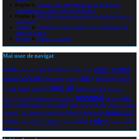
Bogdan
la
Secretul unui antreprenor de 25 de ani care
schimbă piața construcțiilor din România
Bogdan
la
Părul tău spune povestea ta – ce faci când începe
să dispară?
Bogdan
la
Patronul Facebook, prins ca se uita languros la
iubita lui Bezos
Bogdan
la
Ciolacu s-a tatuat!
Mai usor de navigat
coduri
coduri
adult
benzi desenate
audio
blog
Bucuresti
bani
concurs
emag
emag
facebook
femei
download
DVDRip
imagini
filme
jocuri
funny
Kiss FM
google
maramures
personal
quiz
poze
Nokia
orange
noiembrie
octombrie
messenger
Quiz Comert Online
Quiz Gadget
Quiz HI-TECH Biz
Quiz HI-TECH
raspunsuri
Oameni
Quiz Internet
Quiz Tehnologie
Quiz KissFM
video
timisoara
trailer
romania
yahoo
sugestii
torrent
Vodafone
messenger