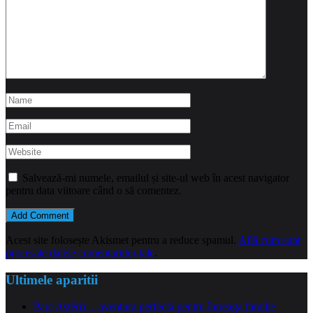
Salvează-mi numele, emailul și site-ul web în acest navigator
pentru data viitoare când o să comentez.
Acest site folosește Akismet pentru a reduce spamul.
Află cum sunt
procesate datele comentariilor tale
.
Ultimele aparitii
Parc Astérix – aventura perfectă pentru întreaga familie