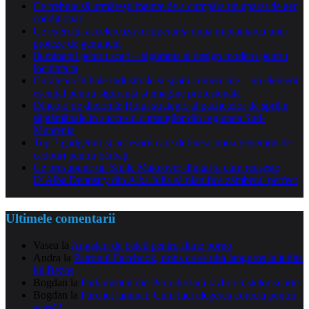
Ce trebuie să urmărești înainte de a cumpăra un aparat de aer
condiționat
Ce exerciții accelerează recuperarea după implantarea unei
proteze de genunchi
Iluminatul pentru scari – siguranta si design modern pentru
locuinta ta
Curățenia în hale industriale și spații comerciale – un element
esențial pentru siguranță și imagine profesională
Dincolo de diplomă: Rolul strategic al pachetelor de sprijin
săptămânale în succesul cursanților din regiunea Sud-
Muntenia
Top 7 gadgeturi și accesorii care definesc noua generație de
cadouri pentru bărbați
Ce presupune un Smile Makeover digital și cum reușește
D’Alba Dentistry din Alba Iulia să planifice zâmbetul perfect
Ultimele comentarii
Vasea
la
Angajari de baieti pentru filme porno
Andra
la
Patronul Facebook, prins ca se uita languros la iubita
lui Bezos
Bogdan
la
Parlamentul din Peru declară război fustelor scurte
Bogdan
la
Parchet laminat: Cum faci alegerea corectă pentru
acasă?