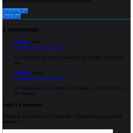
un scop clar pentru a duce lucrurile mai departe.
Previous Post
Next Post
2 comments
Marius
spune:
9 octombrie, 2020 la 17:27
Eu nu-mi mai bat capul, nu ma mai uit la fotbal. Sau miuta
aia…
Bogdan
spune:
1 noiembrie, 2020 la 22:13
De mult nu mai avem fotbal in Romania…nici nu stiu de ce
ne chinuim!
Add a Comment
Adresa ta de email nu va fi publicată.
Câmpurile obligatorii sunt
marcate cu
*