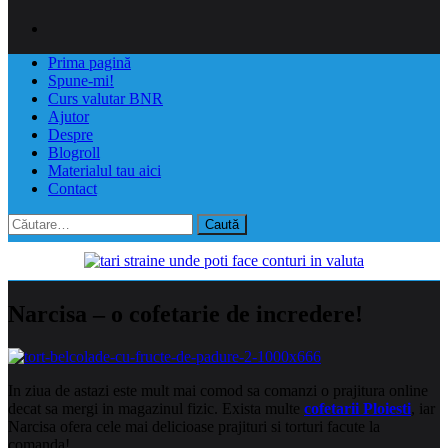
Prima pagină
Spune-mi!
Curs valutar BNR
Ajutor
Despre
Blogroll
Materialul tau aici
Contact
Caută
după:
Narcisa – o cofetarie de incredere!
In ziua de astazi este mult mai comod sa comanzi o prajitura online
decat sa mergi in magazinul fizic. Exista multe
cofetarii Ploiesti
, iar
Narcisa ofera cele mai delicioase prajituri si torturi facute la
comanda!