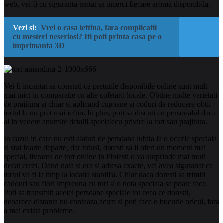
web, vei fi cu siguranta tentat sa incerci fiecare aroma disponibila.
Vezi si:
Vrei o casa ieftina, fara complicatii
cu mesteri neseriosi? Iti poti printa casa pe o
imprimanta 3D
Vei fi incantat sa constati ca preturile disponibile online sunt mult
mai mici in comparatie cu alte cofetarii locale. Obtine multe varietati
de prajitura si chiar si aplicand cupoane si coduri de reducere obtii
tortul la un pret mai ieftin. In plus, poti sa discuti cu personalul daca
ai in vedere anumite detalii specialecu privire la tort sau prajitura.
In cazul in care nu esti alaturi de persoana iubita la o ocazie speciala
si stai foarte departe, dar totusi, doresti sa ii oferi un moment mai
special, livrarea de tort online in Ploiesti o va surprinde mai mult
decat crezi. Dand data si ora si adresa exacte, vei avea siguranat ca
tortul va fi la timp la locatia stabilita. Chiar daca doresti sa trimiti
cadouri sau flori impreuna cu tort si o nota speciala se poate face.
Poti sa transmiti acelei persoane speciale tot ceea ce doresti,
deoarece distanta nu conteaza acum si poti face o bucurie oricui, fara
a mai exista probleme.