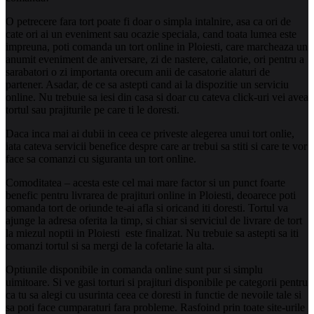
O petrecere fara tort poate fi doar o simpla intalnire, asa ca ori de
cate ori ai un eveniment sau ocazie speciala, cand toata lumea este
impreuna, poti comanda un tort online in Ploiesti, care marcheaza un
anumit eveniment de aniversare, zi de nastere, calatorie, ori pentru a
sarabatori o zi importanta orecum anii de casatorie alaturi de
partener. Asadar, de ce sa astepti cand ai la dispozitie un serviciu
online. Nu trebuie sa iesi din casa si doar cu cateva click-uri vei avea
tortul sau prajiturile pe care ti le doresti.
Daca inca mai ai dubii in ceea ce priveste alegerea unui tort onlie,
iata cateva servicii benefice despre care ar trebui sa stiti si care te vor
face sa comanzi cu siguranta un tort online.
Comoditatea – acesta este cel mai mare factor si un punct foarte
benefic pentru livrarea de prajituri online in Ploiesti, deoarece poti
comanda tort de oriunde te-ai afla si oricand iti doresti. Tortul va
ajunge la adresa oferita la timp, si chiar si serviciul de livrare de tort
la miezul noptii in Ploiesti este finalizat. Nu trebuie sa astepti sa iti
comanzi tortul si sa mergi de la cofetarie la alta.
Optiunile disponibile in comanda online sunt pur si simplu
uimitoare. Si ve gasi torturi si prajituri disponibile pe categorii pentru
ca tu sa alegi cu usurinta ceea ce doresti in functie de nevoile tale si
sa poti face cumparaturi fara probleme. Rasfoind prin toate site-urile