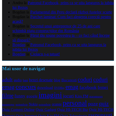
Andra
la
Patronul Facebook, prins ca se uita languros la iubita
lui Bezos
Bogdan
la
Parlamentul din Peru declară război fustelor scurte
Bogdan
la
Parchet laminat: Cum faci alegerea corectă pentru
acasă?
Bogdan
la
Secretul unui antreprenor de 25 de ani care
schimbă piața construcțiilor din România
Bogdan
la
Părul tău spune povestea ta – ce faci când începe
să dispară?
Bogdan
la
Patronul Facebook, prins ca se uita languros la
iubita lui Bezos
Bogdan
la
Ciolacu s-a tatuat!
Mai usor de navigat
coduri
coduri
adult
benzi desenate
audio
blog
Bucuresti
bani
concurs
emag
emag
facebook
femei
download
DVDRip
imagini
filme
jocuri
funny
Kiss FM
google
maramures
personal
quiz
poze
Nokia
orange
noiembrie
octombrie
messenger
Quiz Comert Online
Quiz Gadget
Quiz HI-TECH Biz
Quiz HI-TECH
raspunsuri
Oameni
Quiz Internet
Quiz Tehnologie
Quiz KissFM