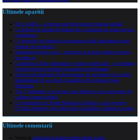
Ultimele aparitii
Parc Astérix – aventura perfectă pentru întreaga familie
Ce trebuie să urmărești înainte de a cumpăra un aparat de aer
condiționat
Ce exerciții accelerează recuperarea după implantarea unei
proteze de genunchi
Iluminatul pentru scari – siguranta si design modern pentru
locuinta ta
Curățenia în hale industriale și spații comerciale – un element
esențial pentru siguranță și imagine profesională
Dincolo de diplomă: Rolul strategic al pachetelor de sprijin
săptămânale în succesul cursanților din regiunea Sud-
Muntenia
Top 7 gadgeturi și accesorii care definesc noua generație de
cadouri pentru bărbați
Ce presupune un Smile Makeover digital și cum reușește
D’Alba Dentistry din Alba Iulia să planifice zâmbetul perfect
Ultimele comentarii
Vasea
la
Angajari de baieti pentru filme porno