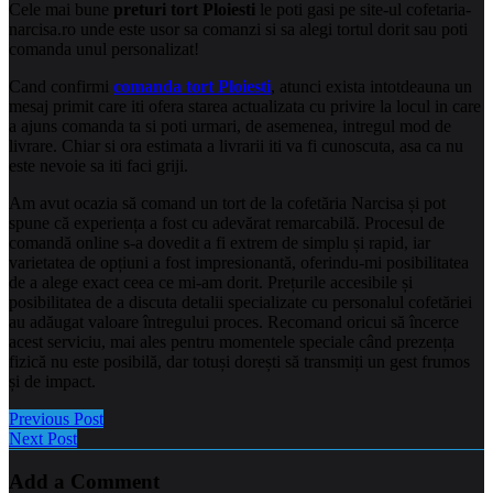
Cele mai bune
preturi tort Ploiesti
le poti gasi pe site-ul cofetaria-
narcisa.ro unde este usor sa comanzi si sa alegi tortul dorit sau poti
comanda unul personalizat!
Cand confirmi
comanda tort Ploiesti
, atunci exista intotdeauna un
mesaj primit care iti ofera starea actualizata cu privire la locul in care
a ajuns comanda ta si poti urmari, de asemenea, intregul mod de
livrare. Chiar si ora estimata a livrarii iti va fi cunoscuta, asa ca nu
este nevoie sa iti faci griji.
Am avut ocazia să comand un tort de la cofetăria Narcisa și pot
spune că experiența a fost cu adevărat remarcabilă. Procesul de
comandă online s-a dovedit a fi extrem de simplu și rapid, iar
varietatea de opțiuni a fost impresionantă, oferindu-mi posibilitatea
de a alege exact ceea ce mi-am dorit. Prețurile accesibile și
posibilitatea de a discuta detalii specializate cu personalul cofetăriei
au adăugat valoare întregului proces. Recomand oricui să încerce
acest serviciu, mai ales pentru momentele speciale când prezența
fizică nu este posibilă, dar totuși dorești să transmiți un gest frumos
și de impact.
Previous Post
Next Post
Add a Comment