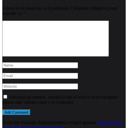
Adresa ta de email nu va fi publicată.
Câmpurile obligatorii sunt
marcate cu
*
Salvează-mi numele, emailul și site-ul web în acest navigator
pentru data viitoare când o să comentez.
Acest site folosește Akismet pentru a reduce spamul.
Află cum sunt
procesate datele comentariilor tale
.