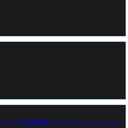
imagini
jocuri
unny
Kiss FM
google
maramures
noiembrie
messenger