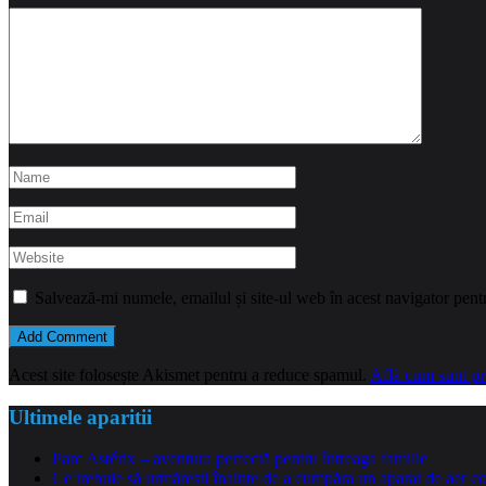
Salvează-mi numele, emailul și site-ul web în acest navigator pent
Acest site folosește Akismet pentru a reduce spamul.
Află cum sunt pro
Ultimele aparitii
Parc Astérix – aventura perfectă pentru întreaga familie
Ce trebuie să urmărești înainte de a cumpăra un aparat de aer co