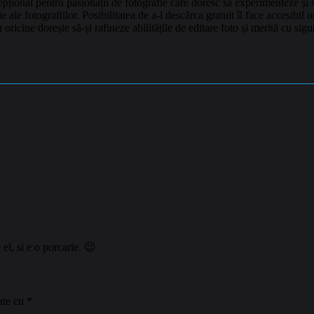
onal pentru pasionații de fotografie care doresc să experimenteze și să î
e ale fotografiilor. Posibilitatea de a-l descărca gratuit îl face accesibil 
ricine dorește să-și rafineze abilitățile de editare foto și merită cu sigu
 el, si e o porcarie. 😉
ate cu
*