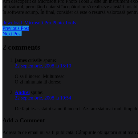
Am descoperit că Microsoft Pro Photo Tools 2 este un instrument excepți
utilizatorul, permițând chiar și începătorilor să realizeze ajustări notabil
în software scump. În final, consider că este o resursă valoroasă pentru o
download
,
Microsoft Pro Photo Tools
Previous Post
Next Post
2 comments
james crissilv
spune:
22 septembrie, 2008 la 15:19
O sa il incerc. Multumesc.
O zi minunata iti doresc
Andrei
spune:
22 septembrie, 2008 la 19:54
De fapt te-as sfatui sa nu il incerci. Azi am stat mai mult timp de
Add a Comment
Adresa ta de email nu va fi publicată.
Câmpurile obligatorii sunt marc