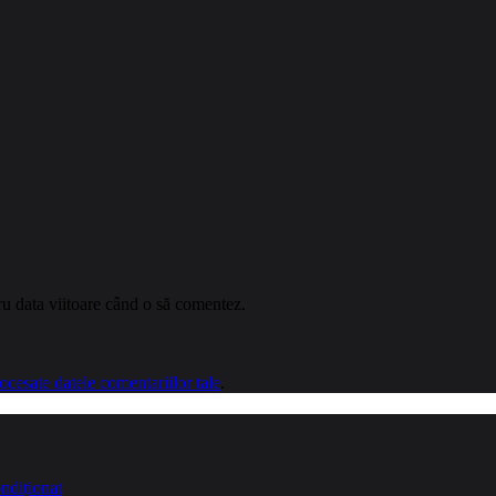
ru data viitoare când o să comentez.
cesate datele comentariilor tale
.
ndiționat