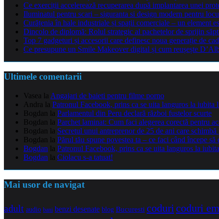
Ce exerciții accelerează recuperarea după implantarea unei pro
Iluminatul pentru scari – siguranta si design modern pentru locu
Curățenia în hale industriale și spații comerciale – un element e
Dincolo de diplomă: Rolul strategic al pachetelor de sprijin să
Top 7 gadgeturi și accesorii care definesc noua generație de cad
Ce presupune un Smile Makeover digital și cum reușește D’Alba 
Ultimele comentarii
Vasea
la
Angajari de baieti pentru filme porno
Andra
la
Patronul Facebook, prins ca se uita languros la iubita 
Bogdan
la
Parlamentul din Peru declară război fustelor scurte
Bogdan
la
Parchet laminat: Cum faci alegerea corectă pentru a
Bogdan
la
Secretul unui antreprenor de 25 de ani care schimbă 
Bogdan
la
Părul tău spune povestea ta – ce faci când începe să 
Bogdan
la
Patronul Facebook, prins ca se uita languros la iubit
Bogdan
la
Ciolacu s-a tatuat!
Mai usor de navigat
coduri e
coduri
adult
benzi desenate
audio
blog
Bucuresti
bani