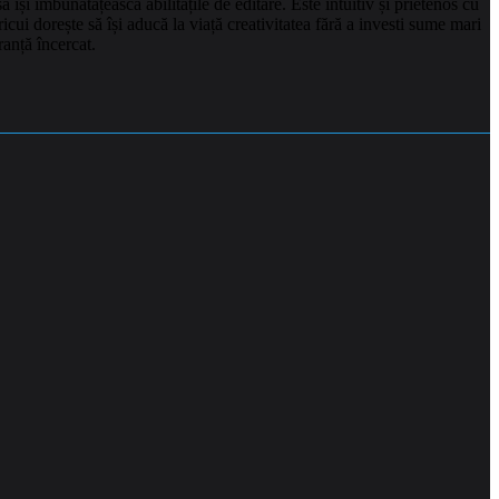
și îmbunătățească abilitățile de editare. Este intuitiv și prietenos cu
oricui dorește să își aducă la viață creativitatea fără a investi sume mari
ranță încercat.