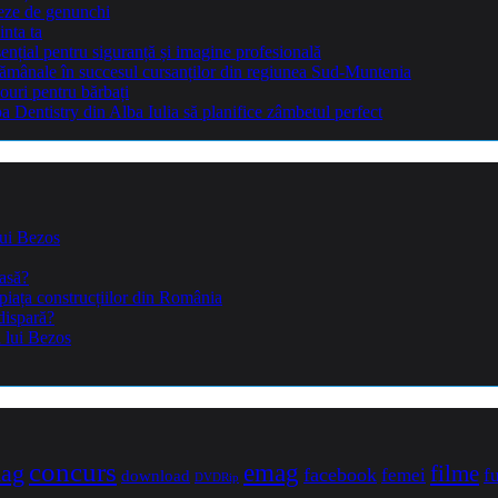
teze de genunchi
inta ta
sențial pentru siguranță și imagine profesională
ptămânale în succesul cursanților din regiunea Sud-Muntenia
ouri pentru bărbați
Dentistry din Alba Iulia să planifice zâmbetul perfect
lui Bezos
casă?
piața construcțiilor din România
dispară?
a lui Bezos
concurs
mag
emag
filme
facebook
femei
f
download
DVDRip