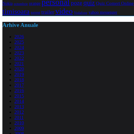
personal
quiz
poze
Quiz Comert Online
Nokia
orange
octombrie
video
timisoara
trailer
yahoo messenger
torrent
Vodafone
Arhive Anuale
2026
2025
2024
2023
2022
2021
2020
2019
2018
2017
2016
2015
2014
2013
2012
2011
2010
2009
2008