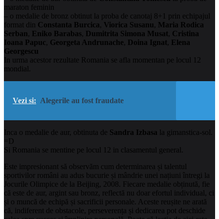
maraton feminin
– o medalie de bronz obtinut la proba de canotaj 8+1 prin echipajul
format din
Constanta Burcica
,
Viorica Susanu
,
Maria Rodica
Serban
,
Eniko Barabas
,
Dumitrita Simona Musat
,
Cristina
Ioana Papuc
,
Georgeta Andrunache
,
Doina Ignat
,
Elena
Georgescu
In urma acestor rezultate Romania se afla momentan pe locul 12
mondial.
Vezi si:
Alegerile au fost fraudate
Inca o medalie de aur, obtinuta de
Sandra Izbasa
la gimanstica-sol.
=D
Si Romania se mentine pe locul 12 in clasamentul general.
Este impresionant să observăm cum determinarea și talentul
sportivilor români au adus bucurie și mândrie unei națiuni întregi la
Jocurile Olimpice de la Beijing, 2008. Fiecare medalie obținută, fie
că este de aur, argint sau bronz, reflectă nu doar efortul individual, ci
și o muncă de echipă și sacrificii personale. Aceste reușite ne arată
că, indiferent de obstacole, perseverența și dedicarea pot deschide