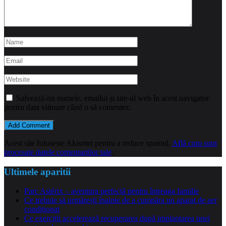
Salvează-mi numele, emailul și site-ul web în acest navigator
pentru data viitoare când o să comentez.
Acest site folosește Akismet pentru a reduce spamul.
Află cum sunt
procesate datele comentariilor tale
.
Ultimele aparitii
Parc Astérix – aventura perfectă pentru întreaga familie
Ce trebuie să urmărești înainte de a cumpăra un aparat de aer
condiționat
Ce exerciții accelerează recuperarea după implantarea unei