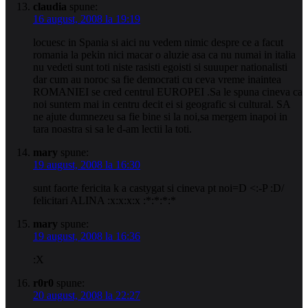
claudia
spune:
16 august, 2008 la 19:19
locuesc in Spania si aici nu vedem nimic despre ce a facut
romania la pekin nici macar o aluzie asa ca nu numai in italia
nu vedeti sunt toti niste rasisti egoisti si suuuper nationalisti
dar cum au noroc sa fie democrati cu ceva vreme inaintea
ROMANIEI se cred centrul EUROPEI .Sa le spuna cineva ca
noi suntem mai in centru decit ei si geografic si cultural. SA
ne ajute dumnezeu sa fie bine si la noi,sa mergem inapoi in
tara noastra si sa le d-am lectii la toti.
mary
spune:
19 august, 2008 la 16:30
sunt faorte fericita k a castygat si cineva pt noi=D <:-P :D/
felicitari ALINA :x:x:x:x :*:*:*:*
mary
spune:
19 august, 2008 la 16:36
:X
r0r0
spune:
20 august, 2008 la 22:27