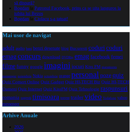
să dispară?
Bogdan
la
Patronul Facebook, prins ca se uita languros la
iubita lui Bezos
Bogdan
la
Ciolacu s-a tatuat!
Mai usor de navigat
coduri
coduri
adult
benzi desenate
audio
blog
Bucuresti
bani
concurs
emag
emag
facebook
femei
download
DVDRip
imagini
filme
jocuri
funny
Kiss FM
google
maramures
personal
quiz
poze
Nokia
orange
noiembrie
octombrie
messenger
Quiz Comert Online
Quiz Gadget
Quiz HI-TECH Biz
Quiz HI-TECH
raspunsuri
Oameni
Quiz Internet
Quiz Tehnologie
Quiz KissFM
video
timisoara
trailer
romania
yahoo
sugestii
torrent
Vodafone
messenger
Arhive Anuale
2026