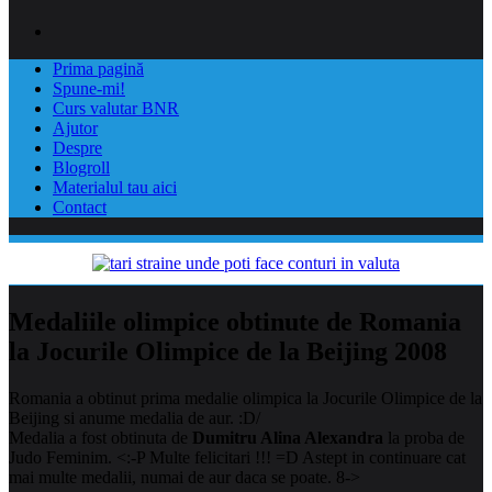
Prima pagină
Spune-mi!
Curs valutar BNR
Ajutor
Despre
Blogroll
Materialul tau aici
Contact
Medaliile olimpice obtinute de Romania
la Jocurile Olimpice de la Beijing 2008
Romania a obtinut prima medalie olimpica la Jocurile Olimpice de la
Beijing si anume medalia de aur. :D/
Medalia a fost obtinuta de
Dumitru Alina Alexandra
la proba de
Judo Feminim. <:-P Multe felicitari !!! =D Astept in continuare cat
mai multe medalii, numai de aur daca se poate. 8->