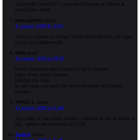
salutari din America!!!! sustinem Romania cu sufletul la
gura!Bravo Alina
posea gabriel
spune:
11 august, 2008 la 18:05
vreau ca romania sa castige cat mai multe medalii sunt sigur
ca vor mai castiga multe
delia
spune:
12 august, 2008 la 18:30
bravo alina,dupa munca depusa vine si rasplata
bravo florin ,bravo simona
felicitari din italia
nu am vazut concursul dar ma bucur foarte mult pentru
romania
JONELL
spune:
13 august, 2008 la 11:44
Aq castiga si Ana Maria Branza o medalie de aur la scrima si
gta…apropo are semifinala la 14:30
Andrei
spune: