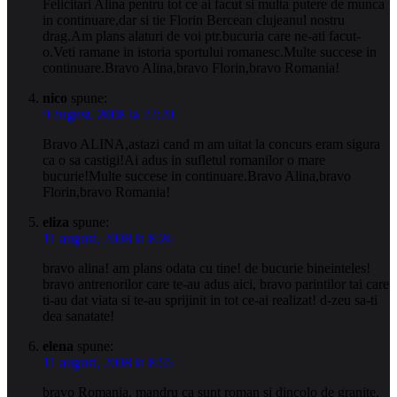
Felicitari Alina pentru tot ce ai facut si multa putere de munca
in continuare,dar si tie Florin Bercean clujeanul nostru
drag.Am plans alaturi de voi ptr.bucuria care ne-ati facut-
o.Veti ramane in istoria sportului romanesc.Multe succese in
continuare.Bravo Alina,bravo Florin,bravo Romania!
nico
spune:
9 august, 2008 la 22:20
Bravo ALINA,astazi cand m am uitat la concurs eram sigura
ca o sa castigi!Ai adus in sufletul romanilor o mare
bucurie!Multe succese in continuare.Bravo Alina,bravo
Florin,bravo Romania!
eliza
spune:
11 august, 2008 la 8:26
bravo alina! am plans odata cu tine! de bucurie bineinteles!
bravo antrenorilor care te-au adus aici, bravo parintilor tai care
ti-au dat viata si te-au sprijinit in tot ce-ai realizat! d-zeu sa-ti
dea sanatate!
elena
spune:
11 august, 2008 la 8:55
bravo Romania, mandru ca sunt roman si dincolo de granite,