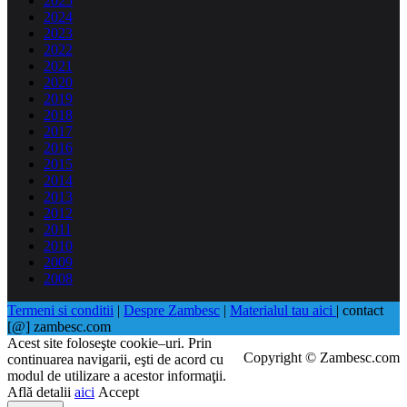
2025
2024
2023
2022
2021
2020
2019
2018
2017
2016
2015
2014
2013
2012
2011
2010
2009
2008
Termeni si conditii
|
Despre Zambesc
|
Materialul tau aici
| contact
[@] zambesc.com
Acest site foloseşte cookie–uri. Prin
Copyright © Zambesc.com
continuarea navigarii, eşti de acord cu
modul de utilizare a acestor informaţii.
Află detalii
aici
Accept