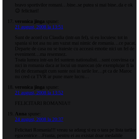
bravo sportivilor romani…bine..se putea si mai bine..da e ok
😉 felicitari!
veronica jinga
spune:
21 august, 2008 la 13:51
Sunt de acord cu Claudia (intr-un fel), si eu locuiesc tot in
spania si tot asa nu am vazut mai nimic de romania…ce pacat.
Departe de casa nu se traieste cu acceasi emotie nici un fel de
eveniment…ma resemnez.
Toata lumea intr-un fel suntem nationalisti…sunt convinsa ca
nici in romania daca ar locui un marocan (de exemplu)ar fi la
fel de dezamagit cum sunte noi in tarile lor…pt ca de Maroc
nu cred ca TVR ar pune mare lucru…
veronica jinga
spune:
21 august, 2008 la 13:52
FELICITARI ROMANIA!!
Anna
spune:
24 august, 2008 la 20:37
Felicitari Romania!!! vreau sa adaug si eu o tara pe lista tarilor
egocentrice…Franta, pentru ei au existat doar medaliile