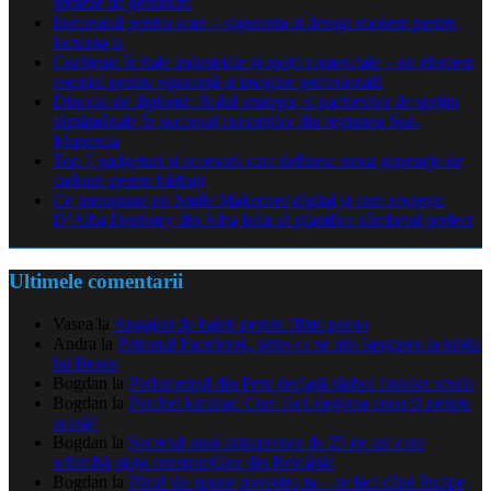
proteze de genunchi
Iluminatul pentru scari – siguranta si design modern pentru
locuinta ta
Curățenia în hale industriale și spații comerciale – un element
esențial pentru siguranță și imagine profesională
Dincolo de diplomă: Rolul strategic al pachetelor de sprijin
săptămânale în succesul cursanților din regiunea Sud-
Muntenia
Top 7 gadgeturi și accesorii care definesc noua generație de
cadouri pentru bărbați
Ce presupune un Smile Makeover digital și cum reușește
D’Alba Dentistry din Alba Iulia să planifice zâmbetul perfect
Ultimele comentarii
Vasea
la
Angajari de baieti pentru filme porno
Andra
la
Patronul Facebook, prins ca se uita languros la iubita
lui Bezos
Bogdan
la
Parlamentul din Peru declară război fustelor scurte
Bogdan
la
Parchet laminat: Cum faci alegerea corectă pentru
acasă?
Bogdan
la
Secretul unui antreprenor de 25 de ani care
schimbă piața construcțiilor din România
Bogdan
la
Părul tău spune povestea ta – ce faci când începe