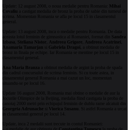
Update: 12 august 2008, o noua medalie pentru Romania:
Mihai
Covaliu
a castigat medalia de bronz la proba de sabie din turneul de
scrima. Momentan Romania se afla pe locul 15 in clasamentul
general.
Update: 13 august 2008, inca o medalie pentru Romania. De data
aceasta lotul feminin de gimnastica al Romaniei, format din
Sandra
Izbasa
,
Steliana Nistor
,
Andreea Grigore
,
Andreea Acatrinei
,
Anamaria Tamarjan
si
Gabriela Dragoi
, a obtinut medalia de
bronz in finala pe echipe. Iar Romania se mentine pe locul 15 in
clasamentul general.
Ana Maria Branza
a obtinut medalia de argint la proba de spada
din cadrul concursului de scrima feminin. Si cu toate astea, in
clasamentul general Romania a mai cazut un loc, momentan
situandu-se pe locul 16.
Update 16 august 2008, Romania mai obtine o medalie de aur la
Jocurile Olimpice de la Beijing, medalia fiind castigata la proba de
canotaj 2000 metri prin echipajul feminin de dublu rame alcatuit din
Georgeta Adrunache
si
Viorica Susanu
. Si astfel Romania a urcat
in clasamentul general pe locul 14.
Update, inca 2 medalii sunt trecute in contul Romaniei:
– o medalie de aur obtinuta de
Constantina Tomescu
la proba de