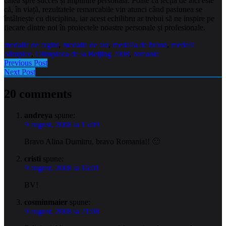
calea spre succes și împlinire personală. Poate că lecția de aici este
că, în viață, rezultatele remarcabile vin atunci când pasiunea se
întâlnește cu disciplina, iar acest echilibru ar trebui să ne inspire pe
fiecare dintre noi în proiectele noastre personale și profesionale.
medalia de argint
,
medalia de aur
,
medalia de bronz
,
medalii
olimpice
,
Olimpiada de la Beijing 2008
,
romania
Previous Post
Next Post
20 comments
andreya
spune:
9 august, 2008 la 15:09
Bravo Alina Dumitru, bravo Romania!! 🙂
cristi
spune:
9 august, 2008 la 16:01
BV!
cosminmaier
spune:
9 august, 2008 la 21:08