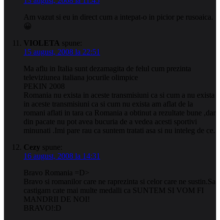
13 august, 2008 la 11:45
Am vazut si eu in direct cum a intepat-o in picior pe rusoaica.
😀
VIOLETA
spune:
15 august, 2008 la 22:51
Ma aflu in Italia sunt dezamagita de felul cum prezinta
televiziunea italiana jocurile olimpice
PEKIN 2008
Romania nu exista in aceste transmisiuni ca si cum a nu exista
in aceste transmisiuni ca si cum nu exista am aflat de la
romani aflati in tara ca Romania a obtinut a rezultate bune ,dar
din pacate nu pot avea bucuria de a vedea acesti sportivi
minunati .Imi pare rau ca suntem tratati asa si nu inteleg de ce.
Cezy
spune:
16 august, 2008 la 14:31
Bravo Romania =D>
Bravo si romanilor care ne raprezinta si celor care ne sustin.Sa
castigam cate mai multe medalli ca SUNTEM SI VOM FI
MANDRII DE NOI!
BRAVO!:D