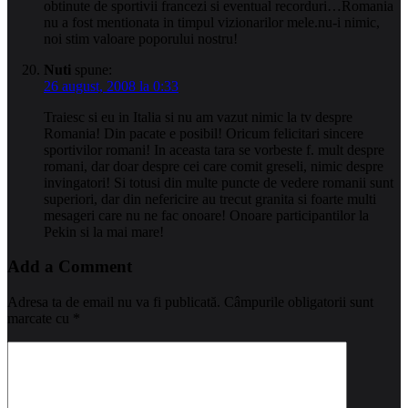
obtinute de sportivii francezi si eventual recorduri…Romania
nu a fost mentionata in timpul vizionarilor mele.nu-i nimic,
noi stim valoare poporului nostru!
Nuti
spune:
26 august, 2008 la 0:33
Traiesc si eu in Italia si nu am vazut nimic la tv despre
Romania! Din pacate e posibil! Oricum felicitari sincere
sportivilor romani! In aceasta tara se vorbeste f. mult despre
romani, dar doar despre cei care comit greseli, nimic despre
invingatori! Si totusi din multe puncte de vedere romanii sunt
superiori, dar din nefericire au trecut granita si foarte multi
mesageri care nu ne fac onoare! Onoare participantilor la
Pekin si la mai mare!
Add a Comment
Adresa ta de email nu va fi publicată.
Câmpurile obligatorii sunt
marcate cu
*