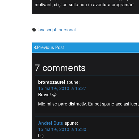
motivant, ci și un suflu nou în aventura programării.
javascript
,
personal
Previous Post
7 comments
brontozaurel
spune:
15 martie, 2010 la 15:27
Bravo! 😀
Mie mi se pare distractiv. Eu pot spune acelasi lucr
Andrei Dutu
spune:
15 martie, 2010 la 15:30
b-)