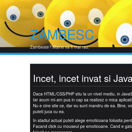
Skip
to
content
ZAMBESC
P
Zambeste ! Maine va fi mai rau.
Incet, incet invat si Jav
Daca HTML/CSS/PHP stiu la un nivel mediu, in JavaScr
Iar acum mi-am pus in cap sa realizez o mica aplicati
Nu e cine stie ce, dar eu sunt mandru de ea. Bine, vo
puteti juca cu ea.
In stadiul actual puteti alege emoticoana folosita pentr
Facand click cu mouseul pe emoticoane. Cand e gata 