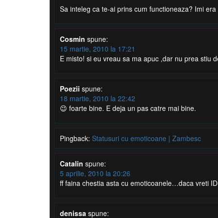
Sa inteleg ca te-ai prins cum functioneaza? Imi era 
Cosmin
spune:
15 martie, 2010 la 17:21
E misto! si eu vreau sa ma apuc ,dar nu prea stiu de
Poezii
spune:
18 martie, 2010 la 22:42
😉 foarte bine. E deja un pas catre mai bine.
Pingback:
Statusuri cu emoticoane | Zambesc
Catalin
spune:
5 aprilie, 2010 la 20:26
ff faina chestia asta cu emoticoanele…daca vreti IDu
denissa
spune: