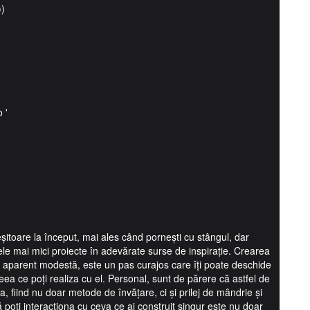
))
 '
șitoare la început, mai ales când pornești cu stângul, dar
ele mai mici proiecte în adevărate surse de inspirație. Crearea
și aparent modestă, este un pas curajos care îți poate deschide
eea ce poți realiza cu el. Personal, sunt de părere că astfel de
a, fiind nu doar metode de învățare, ci și prilej de mândrie și
 că poți interacționa cu ceva ce ai construit singur este nu doar