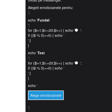
folosit pe messenger.
Alegeti emoticoanele pentru:
‘;
echo ‘
Fundal
‘;
for ($i=1;$i<=20;$i++) { echo '
‘;
if (($i % 5)==0) { echo ‘
‘;}
}
echo ‘
Text
‘;
for ($i=1;$i<=20;$i++) { echo '
‘;
if (($i % 5)==0) { echo ‘
‘;}
}
echo ‘
‘;