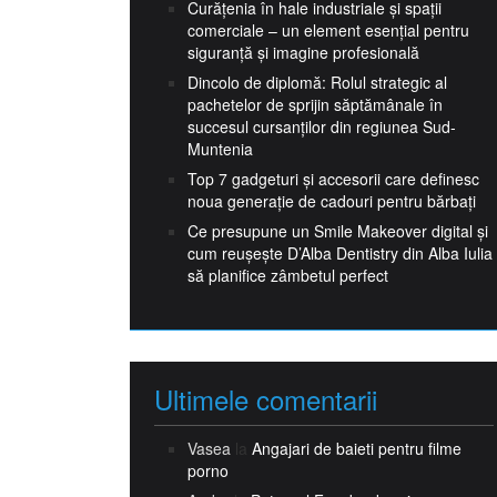
Curățenia în hale industriale și spații
comerciale – un element esențial pentru
siguranță și imagine profesională
Dincolo de diplomă: Rolul strategic al
pachetelor de sprijin săptămânale în
succesul cursanților din regiunea Sud-
Muntenia
Top 7 gadgeturi și accesorii care definesc
noua generație de cadouri pentru bărbați
Ce presupune un Smile Makeover digital și
cum reușește D’Alba Dentistry din Alba Iulia
să planifice zâmbetul perfect
Ultimele comentarii
Vasea
la
Angajari de baieti pentru filme
porno