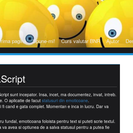
rima pagină
Spune-mi!
Curs valutar BNR
Ajutor
De
aScript
ipt sunt incepator. Insa, incet, ma documentez, invat, intreb.
e. O aplicatie de facut
statusuri din emoticoane
.
i fi cand e gata complet. Momentan e inca in lucru. Dar va
u fundal, emoticoana foloista pentru text si puteti scrie textul.
va avea si optiunea de a salva statusul pentru a putea fie