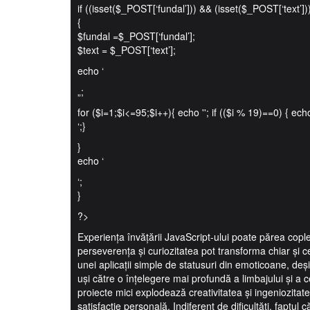
if ((isset($_POST[‘fundal’])) && (isset($_POST[‘text’])
{
$fundal =$_POST[‘fundal’];
$text = $_POST[‘text’];
echo ‘
„;
for ($i=1;$i<=95;$i++){ echo ''; if (($i % 19)==0) { echo
‘;}
}
echo ‘
‘;
}
?>
Experiența învățării JavaScript-ului poate părea cople
perseverența și curiozitatea pot transforma chiar și c
unei aplicații simple de statusuri din emoticoane, de
uși către o înțelegere mai profundă a limbajului și a c
proiecte mici explodează creativitatea și ingeniozitate
satisfacție personală. Indiferent de dificultăți, faptul