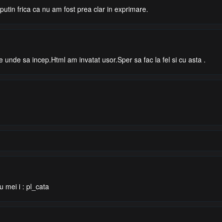
putin frica ca nu am fost prea clar in exprimare.
 unde sa incep.Html am invatat usor.Sper sa fac la fel si cu asta .
 mei i : pl_cata