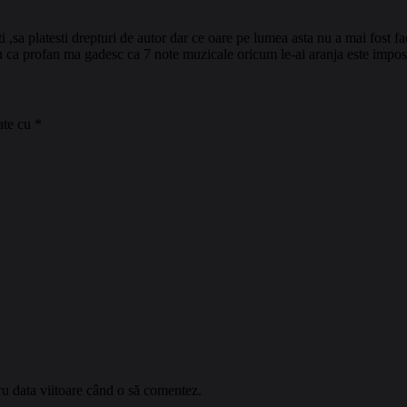
 ,sa platesti drepturi de autor dar ce oare pe lumea asta nu a mai fost fa
i ,eu ca profan ma gadesc ca 7 note muzicale oricum le-ai aranja este impo
ate cu
*
ru data viitoare când o să comentez.