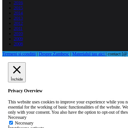
2016
2015
2014
2013
2012
2011
2010
2009
2008
Termeni si conditii
|
Despre Zambesc
|
Materialul tau aici
| contact [
Închide
Privacy Overview
This website uses cookies to improve your experience while you nav
essential for the working of basic functionalities of the website. 
only with your consent. You also have the option to opt-out of th
Necessary
Necessary