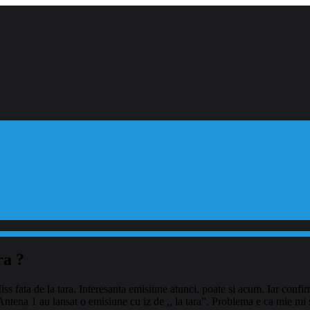
ra ?
s fata de la tara. Interesanta emisiune atunci, poate si acum. Iar confir
la Antena 1 au lansat o emisiune cu iz de ,, la tara”. Problema e ca mie 