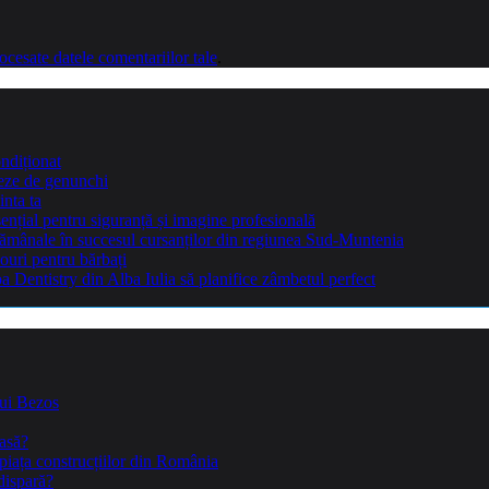
cesate datele comentariilor tale
.
ndiționat
teze de genunchi
inta ta
sențial pentru siguranță și imagine profesională
ptămânale în succesul cursanților din regiunea Sud-Muntenia
ouri pentru bărbați
Dentistry din Alba Iulia să planifice zâmbetul perfect
lui Bezos
casă?
piața construcțiilor din România
dispară?