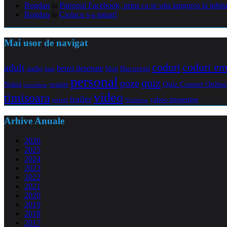
Bogdan
la
Patronul Facebook, prins ca se uita languros la iubit
Bogdan
la
Ciolacu s-a tatuat!
Mai usor de navigat
coduri e
coduri
adult
benzi desenate
audio
blog
Bucuresti
bani
personal
quiz
poze
Quiz Comert Online
Nokia
orange
octombrie
video
timisoara
trailer
yahoo messenger
torrent
Vodafone
Arhive Anuale
2026
2025
2024
2023
2022
2021
2020
2019
2018
2017