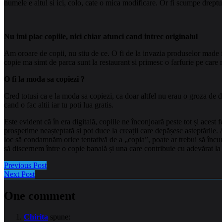
numele e altul si ici, colo, cate o mica modificare. Or fi scumpe drept
Nu imi plac copiile, nici chiar atunci cand intrec originalul
Am oroare de copii, nu stiu de ce. O fi de la invazia produselor made i
copie ma simt de parca sunt la restaurant si primesc o farfurie pe car
O fi la moda sa copiezi ?
Cred totusi ca e la moda sa copiezi, ca doar altfel nu erau o groza de do
cand o fac altii iar tu poti lua gratis.
Este evident că în era digitală, copiile ne înconjoară peste tot și ace
prospețime neașteptată și pot duce la creații care depășesc așteptările
loc să condamnăm orice tentativă de a „copia”, poate ar trebui să încura
să discernem între o copie banală și una care contribuie cu adevărat la 
Previous Post
Next Post
One comment
Chirita
spune: