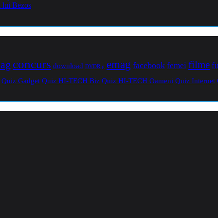
a lui Bezos
concurs
mag
emag
filme
facebook
femei
f
download
DVDRip
Quiz Gadget
Quiz HI-TECH Biz
Quiz HI-TECH Oameni
Quiz Internet