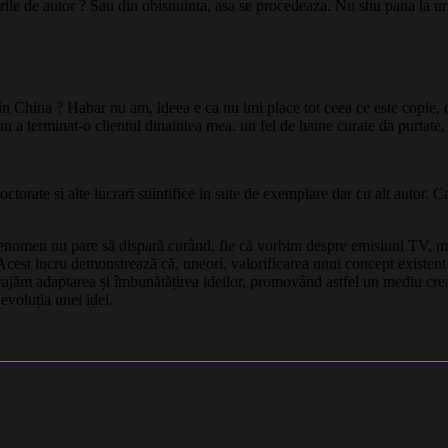
urile de autor ? Sau din obisnuinta, asa se procedeaza. Nu stiu pana la u
n China ? Habar nu am, ideea e ca nu imi place tot ceea ce este copie, c
e nu a terminat-o clientul dinaintea mea. un fel de haine curate da purt
ctorate si alte lucrari stiintifice in sute de exemplare dar cu alt autor. 
st fenomen nu pare să dispară curând, fie că vorbim despre emisiuni TV, m
. Acest lucru demonstrează că, uneori, valorificarea unui concept existen
jăm adaptarea și îmbunătățirea ideilor, promovând astfel un mediu creativ
evoluția unei idei.