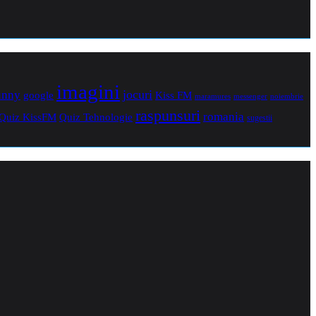
imagini
jocuri
unny
Kiss FM
google
maramures
noiembrie
messenger
raspunsuri
romania
Quiz Tehnologie
Quiz KissFM
sugestii