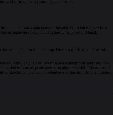
rma ce si cum, cert e ca pentru mine e o copie.
hiar si atunci cand copia intrece originalul. Cand imi este
servita o
ate, cum ar spune un slogan de magazine cu haine second-hand.
Ca doar e simplu, fara bataie de cap. De ce sa gandesti, sa muncesti,
odă sau tehnologie. Totuși, aceleași idei reinterpretate aduc uneori o
t în moduri inovatoare poate genera un plus apreciabil. Prin urmare, în
 și deschis la inovație. Important este să fim atenți la autenticitate și