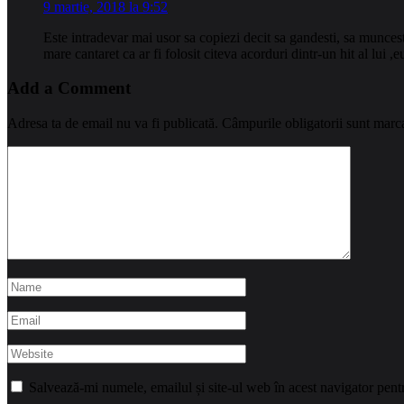
9 martie, 2018 la 9:52
Este intradevar mai usor sa copiezi decit sa gandesti, sa muncesti
mare cantaret ca ar fi folosit citeva acorduri dintr-un hit al lu
Add a Comment
Adresa ta de email nu va fi publicată.
Câmpurile obligatorii sunt marc
Salvează-mi numele, emailul și site-ul web în acest navigator pent