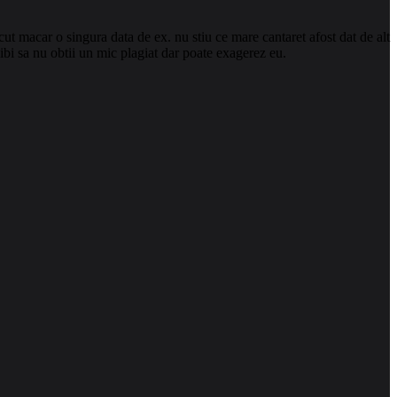
cut macar o singura data de ex. nu stiu ce mare cantaret afost dat de alt
sibi sa nu obtii un mic plagiat dar poate exagerez eu.