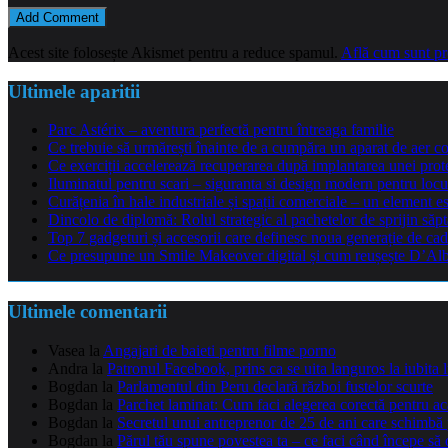
Acest site folosește Akismet pentru a reduce spamul.
Află cum sunt pro
Ultimele aparitii
Parc Astérix – aventura perfectă pentru întreaga familie
Ce trebuie să urmărești înainte de a cumpăra un aparat de aer co
Ce exerciții accelerează recuperarea după implantarea unei pro
Iluminatul pentru scari – siguranta si design modern pentru locu
Curățenia în hale industriale și spații comerciale – un element e
Dincolo de diplomă: Rolul strategic al pachetelor de sprijin să
Top 7 gadgeturi și accesorii care definesc noua generație de cad
Ce presupune un Smile Makeover digital și cum reușește D’Alba 
Ultimele comentarii
Vasea
la
Angajari de baieti pentru filme porno
Andra
la
Patronul Facebook, prins ca se uita languros la iubita 
Bogdan
la
Parlamentul din Peru declară război fustelor scurte
Bogdan
la
Parchet laminat: Cum faci alegerea corectă pentru a
Bogdan
la
Secretul unui antreprenor de 25 de ani care schimbă 
Bogdan
la
Părul tău spune povestea ta – ce faci când începe să 