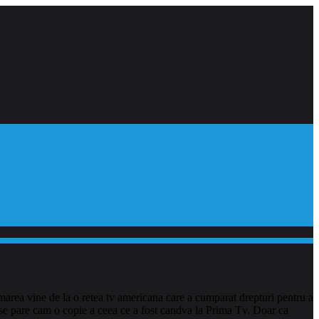
marea vine de la o retea tv americana care a cumparat drepturi pentru a
mi se pare cam o copie a ceea ce a fost candva la Prima Tv. Doar ca