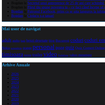
Bogdan
la
Secretul unui antreprenor de 25 de ani care schimbă 
Bogdan
la
Părul tău spune povestea ta – ce faci când începe să 
Bogdan
la
Patronul Facebook, prins ca se uita languros la iubit
Bogdan
la
Ciolacu s-a tatuat!
Mai usor de navigat
coduri e
coduri
adult
benzi desenate
audio
blog
Bucuresti
bani
personal
quiz
poze
Quiz Comert Online
Nokia
orange
octombrie
video
timisoara
trailer
yahoo messenger
torrent
Vodafone
Arhive Anuale
2026
2025
2024
2023
2022
2021
2020
2019