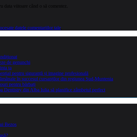
ru data viitoare când o să comentez.
cesate datele comentariilor tale
.
ndiționat
teze de genunchi
inta ta
sențial pentru siguranță și imagine profesională
ptămânale în succesul cursanților din regiunea Sud-Muntenia
ouri pentru bărbați
Dentistry din Alba Iulia să planifice zâmbetul perfect
lui Bezos
casă?