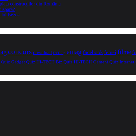
piața construcțiilor din România
dispară?
a lui Bezos
concurs
mag
emag
filme
facebook
femei
f
download
DVDRip
Quiz Gadget
Quiz HI-TECH Biz
Quiz HI-TECH Oameni
Quiz Internet