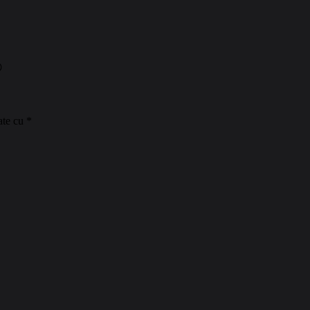

ate cu
*