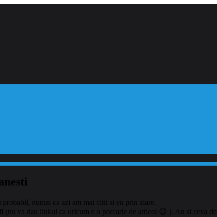
anesti
 probabil, numai ca azi am mai citit si eu prin ziare.
ti
(nu va dau linkul ca oricum e o porcarie de articol 😉 ). Au si ceva dec