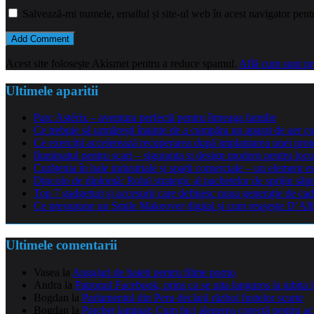
Salvează-mi numele, emailul și site-ul web în acest navigator pent
Acest site folosește Akismet pentru a reduce spamul.
Află cum sunt pro
Ultimele aparitii
Parc Astérix – aventura perfectă pentru întreaga familie
Ce trebuie să urmărești înainte de a cumpăra un aparat de aer co
Ce exerciții accelerează recuperarea după implantarea unei pro
Iluminatul pentru scari – siguranta si design modern pentru locu
Curățenia în hale industriale și spații comerciale – un element e
Dincolo de diplomă: Rolul strategic al pachetelor de sprijin să
Top 7 gadgeturi și accesorii care definesc noua generație de cad
Ce presupune un Smile Makeover digital și cum reușește D’Alba 
Ultimele comentarii
Vasea
la
Angajari de baieti pentru filme porno
Andra
la
Patronul Facebook, prins ca se uita languros la iubita 
Bogdan
la
Parlamentul din Peru declară război fustelor scurte
Bogdan
la
Parchet laminat: Cum faci alegerea corectă pentru a