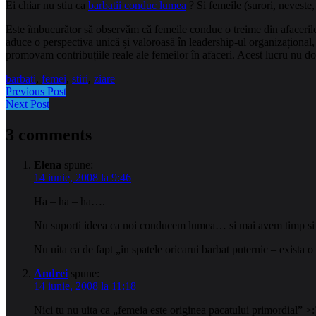
Ei chiar nu stiu ca
barbatii conduc lumea
? Si femeile (surori, neveste
Este îmbucurător să observăm că femeile conduc o treime din afacerile
aduce o perspectiva unică și valoroasă în leadership-ul organizațional, 
promovam contribuțiile reale ale femeilor în afaceri. Acest lucru nu doa
barbati
,
femei
,
stiri
,
ziare
Previous Post
Next Post
3 comments
Elena
spune:
14 iunie, 2008 la 9:46
Ha – ha – ha….
Nu suporti ideea ca noi conducem lumea… si mai avem timp si 
Nu uita ca de fapt „in spatele oricarui barbat puternic – exista
Andrei
spune:
14 iunie, 2008 la 11:18
Nici tu nu uita ca „femeia este originea pacatului primordial” >: