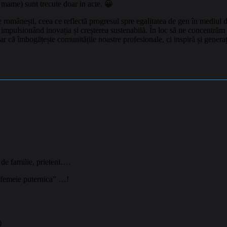
, mame) sunt trecute doar in acte. 😀
 românești, ceea ce reflectă progresul spre egalitatea de gen în mediul 
impulsionând inovația și creșterea sustenabilă. În loc să ne concentrăm pe
r că îmbogățește comunitățile noastre profesionale, ci inspiră și generații
de familie, prieteni….
 o femeie puternica” …!
)