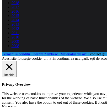
2018
2017
2016
2015
2014
2013
2012
2011
2010
2009
2008
Termeni si conditii
|
Despre Zambesc
|
Materialul tau aici
| contact [
Acest site foloseşte cookie–uri. Prin continuarea navigarii, eşti de acor
Închide
Privacy Overview
This website uses cookies to improve your experience while you naviga
for the working of basic functionalities of the website. We also use t
consent. You also have the option to opt-out of these cookies. But op
Necessary