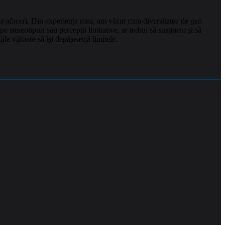
de afaceri. Din experiența mea, am văzut cum diversitatea de gen
 stereotipuri sau percepții limitative, ar trebui să susținem și să
le viitoare să își depășească limitele.