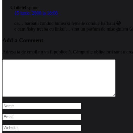
biletel
spune:
15 iunie, 2008 la 18:08
da… barbatii conduc lumea si femeile conduc barbatii 😀
e cam fishy treaba cu linkul… simt un parfum de misoginism 
Add a Comment
Adresa ta de email nu va fi publicată.
Câmpurile obligatorii sunt marc