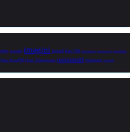
imagini
jocuri
unny
Kiss FM
google
maramures
noiembrie
messenger
raspunsuri
romania
Quiz Tehnologie
Quiz KissFM
sugestii