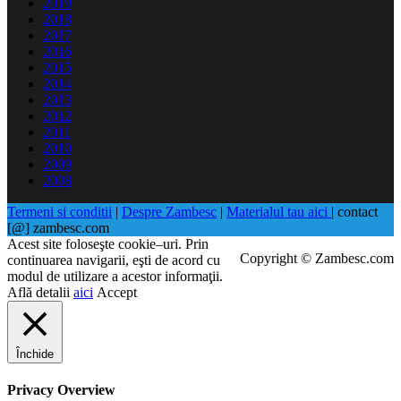
2019
2018
2017
2016
2015
2014
2013
2012
2011
2010
2009
2008
Termeni si conditii
|
Despre Zambesc
|
Materialul tau aici
| contact
[@] zambesc.com
Acest site foloseşte cookie–uri. Prin
Copyright © Zambesc.com
continuarea navigarii, eşti de acord cu
modul de utilizare a acestor informaţii.
Află detalii
aici
Accept
Închide
Privacy Overview