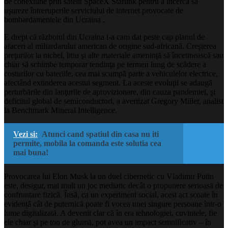
de conexiune prin satelit SpaceX Starlink pentru a încerca să
uşureze întreruperile serviciului de internet provocate de
bombardamentele din Ucraina .
E drept că războiul din Ucraina i-a cam dat peste cap planul de
afaceri al miliardarului american de origine sud-africană. Creşterea
preţurilor la nichel, litiu şi alte materiale ameninţă să încetinească sau
chiar să schimbe temporar tendinţa pe termen lung de scădere a
costurilor cu bateriile, cea mai scumpă parte a vehiculelor electrice,
afectând extinderea acestui segment. La aceste evoluţii se adaugă
perturbările din lanţurile de aprovizionare, din cauza pandemiei, şi
deficitul global de semiconductori, a avertizat Gregory Miller, analist
la Benchmark Mineral Intelligence.
Vezi si:
Atunci cand spatiul din casa nu iti
permite, mobila la comanda este solutia cea
mai buna!
Provocarea lui Elon Musk la un duel cibernetic cu Vladimir Putin
este, desigur, mai mult un joc mediatic decât o propunere serioasă de
confruntare fizică. Însă, ca un experiment social, acest act scoate în
evidență cât de puternică poate fi vocea unei singure persoane într-o
lume digitalizată. A devenit clar că în era tehnologiei, cuvintele, fie
ele chiar și pe ton de glumă, pot avea un impact semnificativ – în