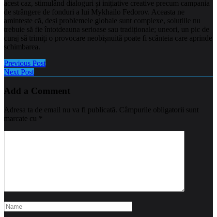
acest caz, stimulând dialoguri și inițiative creative precum campania
de strângere de fonduri a lui Mykhailo Fedorov. Aceasta ne
amintește că, deși problemele globale sunt complexe, soluțiile nu
trebuie să fie întotdeauna serioase sau tradiționale; uneori, un pic de
curaj să trimiți o provocare neobișnuită poate fi scânteia care aprinde
schimbarea.
Previous Post
Next Post
Add a Comment
Adresa ta de email nu va fi publicată.
Câmpurile obligatorii sunt
marcate cu
*