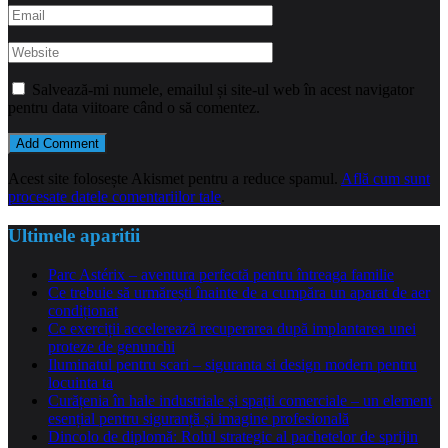
Salvează-mi numele, emailul și site-ul web în acest navigator
pentru data viitoare când o să comentez.
Acest site folosește Akismet pentru a reduce spamul.
Află cum sunt
procesate datele comentariilor tale
.
Ultimele aparitii
Parc Astérix – aventura perfectă pentru întreaga familie
Ce trebuie să urmărești înainte de a cumpăra un aparat de aer
condiționat
Ce exerciții accelerează recuperarea după implantarea unei
proteze de genunchi
Iluminatul pentru scari – siguranta si design modern pentru
locuinta ta
Curățenia în hale industriale și spații comerciale – un element
esențial pentru siguranță și imagine profesională
Dincolo de diplomă: Rolul strategic al pachetelor de sprijin