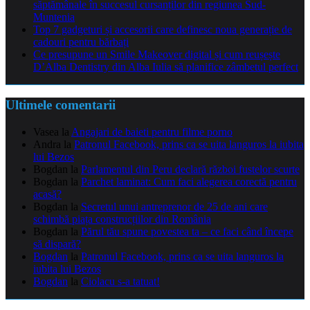
săptămânale în succesul cursanților din regiunea Sud-
Muntenia
Top 7 gadgeturi și accesorii care definesc noua generație de
cadouri pentru bărbați
Ce presupune un Smile Makeover digital și cum reușește
D’Alba Dentistry din Alba Iulia să planifice zâmbetul perfect
Ultimele comentarii
Vasea
la
Angajari de baieti pentru filme porno
Andra
la
Patronul Facebook, prins ca se uita languros la iubita
lui Bezos
Bogdan
la
Parlamentul din Peru declară război fustelor scurte
Bogdan
la
Parchet laminat: Cum faci alegerea corectă pentru
acasă?
Bogdan
la
Secretul unui antreprenor de 25 de ani care
schimbă piața construcțiilor din România
Bogdan
la
Părul tău spune povestea ta – ce faci când începe
să dispară?
Bogdan
la
Patronul Facebook, prins ca se uita languros la
iubita lui Bezos
Bogdan
la
Ciolacu s-a tatuat!