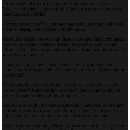
„Prin prezenta îl provoc pe Vladimir Putin la un duel. Ceea ce este
în joc este Ucraina”, a declarat Musk într-un scurt mesaj în care a
intercalat scrisul chirilic.
„Accepţi provocarea?”, a continuat magnatul american în alt tweet,
având ca haştag contul oficial al Kremlinului.
Mesajul lui Musk a provocat un răspuns aproape imediat din partea
directorului agenţiei spaţiale a Rusiei, Roscosmos, care l-a mai
înfruntat şi în alte ocazii pe reţelele de socializare pe omul de afaceri
sud-africano-american
„Diavol mic, tu eşti încă tânăr”, a scris Dmitri Rogozin, aflat la
conducerea Roscosmos din 2018, care l-a descris pe Musk drept un
„pămpălău”.
Vicepremierul ucrainean, Mykhailo Fedorov, s-a implicat şi el în
această cyber-înfruntare printr-un tweet în care s-a arătat sigur că,
„Musk îl poate trimite pe Putin pe Jupiter”.
Fedorov a lansat în următoarele săptămâni o campanie de strângere
de fonduri, pentru a-l „trimite pe Putin pe Jupiter”, bani care vor fi
utilizaţi pentru a repara infrastructurile distruse din Ucraina.
De la începutul războiului, Musk a trimis terminale pentru serviciul