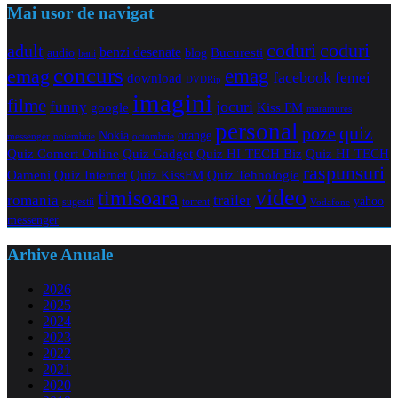
Mai usor de navigat
coduri
coduri
adult
benzi desenate
audio
blog
Bucuresti
bani
concurs
emag
emag
facebook
femei
download
DVDRip
imagini
filme
jocuri
funny
Kiss FM
google
maramures
personal
quiz
poze
Nokia
orange
noiembrie
octombrie
messenger
Quiz Comert Online
Quiz Gadget
Quiz HI-TECH Biz
Quiz HI-TECH
raspunsuri
Oameni
Quiz Internet
Quiz Tehnologie
Quiz KissFM
video
timisoara
trailer
romania
yahoo
sugestii
torrent
Vodafone
messenger
Arhive Anuale
2026
2025
2024
2023
2022
2021
2020