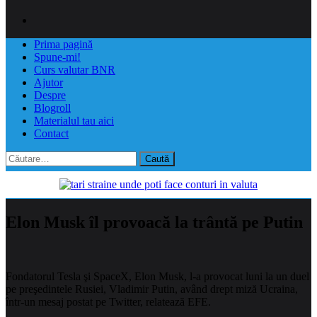
Prima pagină
Spune-mi!
Curs valutar BNR
Ajutor
Despre
Blogroll
Materialul tau aici
Contact
Caută
după:
Elon Musk îl provoacă la trântă pe Putin
Fondatorul Tesla şi SpaceX, Elon Musk, l-a provocat luni la un duel
pe preşedintele Rusiei, Vladimir Putin, având drept miză Ucraina,
într-un mesaj postat pe Twitter, relatează EFE.