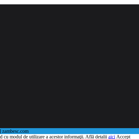
@] zambesc.com
d cu modul de utilizare a acestor informaţii. Află detalii
aici
Accept