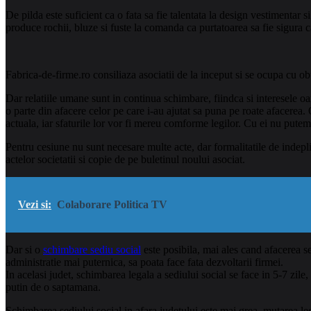
De pilda este suficient ca o fata sa fie talentata la design vestimentar
produce rochii, bluze si fuste la comanda ca purtatoarea sa fie sigura c
Fabrica-de-firme.ro consiliaza asociatii de la inceput si se ocupa cu obti
Dar relatiile umane sunt in continua schimbare, fiindca si interesele o
o parte din afacere celor pe care i-au ajutat sa puna pe roate afacerea. O
actuala, iar sfaturile lor vor fi mereu comforme legilor. Cu ei nu pute
Pentru cesiune nu sunt necesare multe acte, dar formalitatile de indepli
actelor societatii si copie de pe buletinul noului asociat.
Vezi si:
Colaborare Politica TV
Dar si o
schimbare sediu social
este posibila, mai ales cand afacerea s
administratie mai puternica, sa poata face fata dezvoltarii firmei.
In acelasi judet, schimbarea legala a sediului social se face in 5-7 zil
putin de o saptamana.
Schimbarea sediului social in afara judetului este mai grea, mutarea le