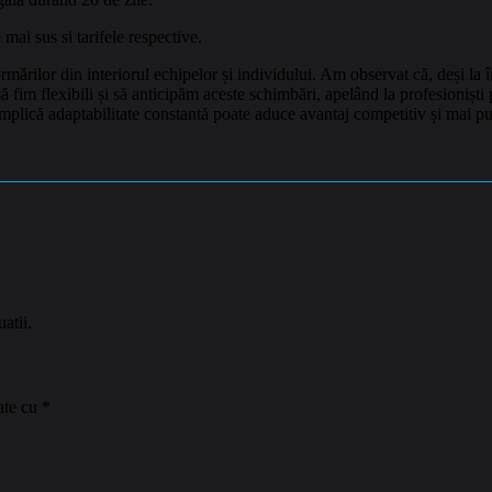
 mai sus si tarifele respective.
rmărilor din interiorul echipelor și individului. Am observat că, deși l
al să fim flexibili și să anticipăm aceste schimbări, apelând la profesioni
 implică adaptabilitate constantă poate aduce avantaj competitiv și mai puți
atii.
ate cu
*