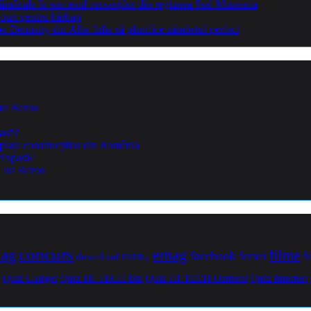
ptămânale în succesul cursanților din regiunea Sud-Muntenia
ouri pentru bărbați
Dentistry din Alba Iulia să planifice zâmbetul perfect
lui Bezos
casă?
piața construcțiilor din România
dispară?
a lui Bezos
concurs
mag
emag
filme
facebook
femei
f
download
DVDRip
Quiz Gadget
Quiz HI-TECH Biz
Quiz HI-TECH Oameni
Quiz Internet