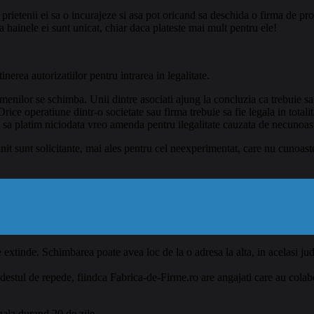
 si prietenii ei sa o incurajeze si asa pot oricand sa deschida o firma d
a hainele ei sunt unicat, chiar daca plateste mai mult pentru ele!
nerea autorizatiilor pentru intrarea in legalitate.
amenilor
se schimba. Unii dintre asociati ajung la concluzia ca trebuie sa 
rice operatiune dintr-o societate sau firma trebuie sa fie legala in totali
m sa platim niciodata vreo amenda pentru ilegalitate cauzata de necunoast
nit sunt solicitante, mai ales pentru cel neexperimentat, care nu cunoast
e extinde. Schimbarea poate avea loc de la o adresa la alta, in acelasi j
e, destul de repede, fiindca Fabrica-de-Firme.ro are angajati care au cola
gala durand 20 de zile.