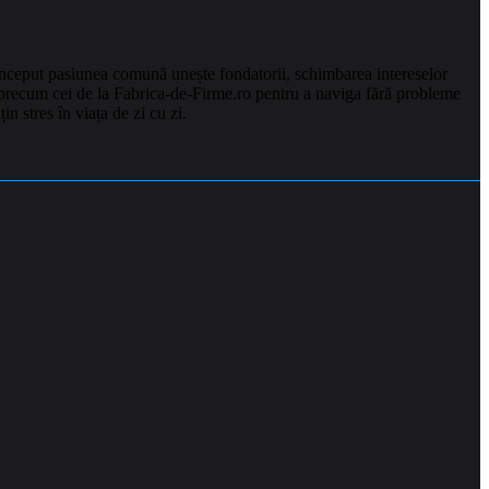
a început pasiunea comună unește fondatorii, schimbarea intereselor
ști precum cei de la Fabrica-de-Firme.ro pentru a naviga fără probleme
n stres în viața de zi cu zi.