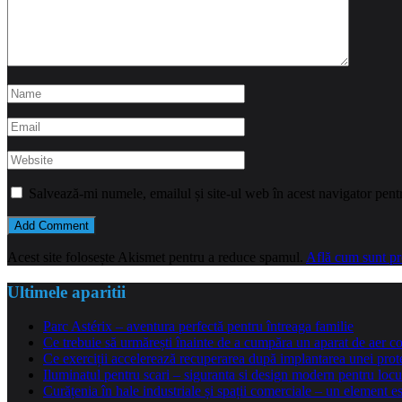
Salvează-mi numele, emailul și site-ul web în acest navigator pent
Acest site folosește Akismet pentru a reduce spamul.
Află cum sunt pro
Ultimele aparitii
Parc Astérix – aventura perfectă pentru întreaga familie
Ce trebuie să urmărești înainte de a cumpăra un aparat de aer co
Ce exerciții accelerează recuperarea după implantarea unei pro
Iluminatul pentru scari – siguranta si design modern pentru locu
Curățenia în hale industriale și spații comerciale – un element e