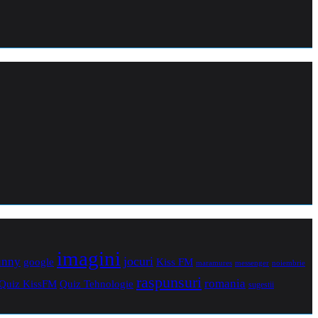
imagini
jocuri
unny
Kiss FM
google
maramures
noiembrie
messenger
raspunsuri
romania
Quiz Tehnologie
Quiz KissFM
sugestii