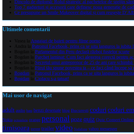
Dincolo de diplomă: Rolul strategic al pachetelor de sprijin să
Top 7 gadgeturi și accesorii care definesc noua generație de cad
Ce presupune un Smile Makeover digital și cum reușește D’Alba 
Ultimele comentarii
Vasea
la
Angajari de baieti pentru filme porno
Andra
la
Patronul Facebook, prins ca se uita languros la iubita 
Bogdan
la
Parlamentul din Peru declară război fustelor scurte
Bogdan
la
Parchet laminat: Cum faci alegerea corectă pentru a
Bogdan
la
Secretul unui antreprenor de 25 de ani care schimbă 
Bogdan
la
Părul tău spune povestea ta – ce faci când începe să 
Bogdan
la
Patronul Facebook, prins ca se uita languros la iubit
Bogdan
la
Ciolacu s-a tatuat!
Mai usor de navigat
coduri e
coduri
adult
benzi desenate
audio
blog
Bucuresti
bani
personal
quiz
poze
Quiz Comert Online
Nokia
orange
octombrie
video
timisoara
trailer
yahoo messenger
torrent
Vodafone