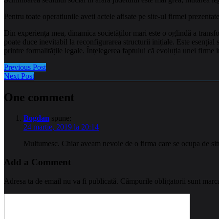
Pentru toate operatiunile aveti actele afisate pe site-ul firmei prezentate
Din experiența mea, dinamica societăților mari este o oglindă a transfo
poate duce inevitabil la reconfigurarea structurii inițiale. Este esenți
printre formalitățile legale. Înțelegerea faptului că evoluția unei firme
Previous Post
Next Post
One comment
Bogdan
spune:
24 martie, 2019 la 20:14
Multumesc. Chiar aveam nevoie de o firma care se ocupa de situ
Add a Comment
Adresa ta de email nu va fi publicată.
Câmpurile obligatorii sunt marc