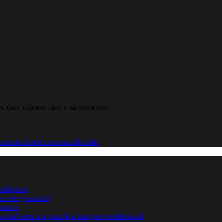
ru data viitoare când o să comentez.
cesate datele comentariilor tale
.
ndiționat
teze de genunchi
inta ta
sențial pentru siguranță și imagine profesională