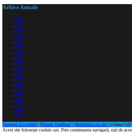
Arhive Anuale
2026
2025
2024
2023
2022
2021
2020
2019
2018
2017
2016
2015
2014
2013
2012
2011
2010
2009
2008
Termeni si conditii
|
Despre Zambesc
|
Materialul tau aici
| contact [
Acest site foloseşte cookie–uri. Prin continuarea navigarii, eşti de acor