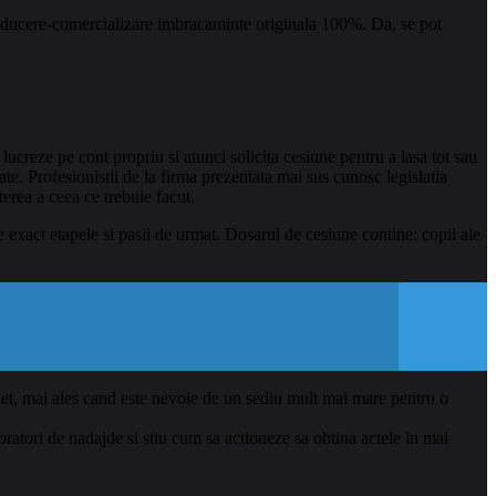
e producere-comercializare imbracaminte originala 100%. Da, se pot
lucreze pe cont propriu si atunci solicita cesiune pentru a lasa tot sau
tate. Profesionistii de la firma prezentata mai sus cunosc legislatia
erea a ceea ce trebuie facut.
e exact etapele si pasii de urmat. Dosarul de cesiune contine: copii ale
udet, mai ales cand este nevoie de un sediu mult mai mare pentru o
boratori de nadajde si stiu cum sa actioneze sa obtina actele in mai