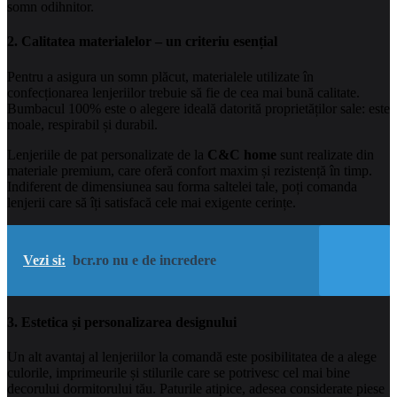
somn odihnitor.
2. Calitatea materialelor – un criteriu esențial
Pentru a asigura un somn plăcut, materialele utilizate în
confecționarea lenjeriilor trebuie să fie de cea mai bună calitate.
Bumbacul 100% este o alegere ideală datorită proprietăților sale: este
moale, respirabil și durabil.
Lenjeriile de pat personalizate de la
C&C home
sunt realizate din
materiale premium, care oferă confort maxim și rezistență în timp.
Indiferent de dimensiunea sau forma saltelei tale, poți comanda
lenjerii care să îți satisfacă cele mai exigente cerințe.
Vezi si:
bcr.ro nu e de incredere
3. Estetica și personalizarea designului
Un alt avantaj al lenjeriilor la comandă este posibilitatea de a alege
culorile, imprimeurile și stilurile care se potrivesc cel mai bine
decorului dormitorului tău. Paturile atipice, adesea considerate piese