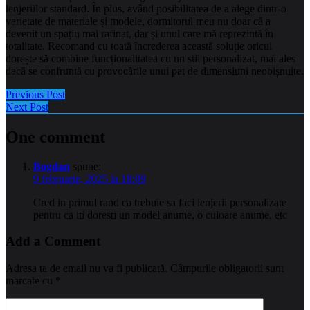
lenjeriilor standard. În plus, având posibilitatea de a alege dintr-o
varietate de materiale și modele, dormitorul meu nu doar că a
devenit un spațiu mai rafinat, dar și unul care mă reprezintă în
totalitate. Recomand cu toată încrederea această soluție oricui
dorește să combine funcționalitatea cu un stil personalizat, mai ales
dacă se confruntă cu provocările unui pat de dimensiuni neobișnuite.
Previous Post
Next Post
One comment
Bogdan
spune:
9 februarie, 2025 la 18:09
Cred in primul rand ca trebuie sa faci lenjerii personalizate
pentru ca iti doresti un model anume, o culoare anume, etc
Add a Comment
Adresa ta de email nu va fi publicată.
Câmpurile obligatorii sunt
marcate cu
*