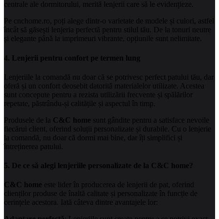
centrale ale dormitorului, merită lenjerii care să le evidențieze.
Pe cnchome.ro, poți alege dintr-o varietate de modele și culori, astfel
încât să găsești lenjeria perfectă pentru stilul tău. De la tonuri neutre
și elegante până la imprimeuri vibrante, opțiunile sunt nelimitate.
4. Lenjerii pentru confort pe termen lung
Lenjeriile la comandă nu doar că se potrivesc perfect patului tău, dar
oferă și un confort deosebit datorită materialelor utilizate. Acestea
sunt concepute pentru a rezista utilizării frecvente și spălărilor
repetate, păstrându-și calitățile și aspectul în timp.
Produsele de la
C&C home
sunt gândite pentru a satisface nevoile
fiecărui client, oferind soluții personalizate și durabile. Cu o lenjerie
la comandă, nu doar că dormi mai bine, dar îți simplifici și
întreținerea patului.
5. De ce să alegi lenjeriile personalizate de la C&C home?
C&C home
este lider în producerea de lenjerii de pat, oferind
clienților produse de înaltă calitate și personalizate în funcție de
cerințele acestora. Iată câteva dintre avantajele lor:
Adaptare perfectă
: Lenjeriile sunt create pentru a se potrivi exact