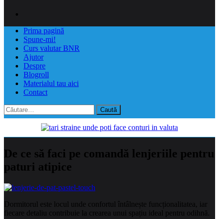
Prima pagină
Spune-mi!
Curs valutar BNR
Ajutor
Despre
Blogroll
Materialul tau aici
Contact
Caută
după:
De ce să faci pe comandă lenjeriile pentru
paturi atipice
Dormitorul este locul unde confortul întâlnește funcționalitatea, iar
fiecare detaliu contribuie la crearea unui spațiu ideal pentru odihnă.