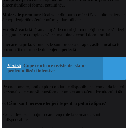
dimensiunilor și formei patului tău.
Materiale premium
: Realizate din bumbac 100% sau alte materiale
de top, lenjeriile oferă confort și durabilitate.
Estetică variată
: Gama largă de culori și modele îți permite să alegi
designul care completează cel mai bine decorul dormitorului.
Livrare rapidă
: Comenzile sunt procesate rapid, astfel încât să te
bucuri cât mai repede de lenjeria perfectă.
Vezi si:
Cupe tractoare rezistente: sfaturi
pentru utilizări intensive
Pe cnchome.ro, poți explora opțiunile disponibile și comanda lenjerii
personalizate care să transforme complet atmosfera dormitorului tău.
6. Când sunt necesare lenjeriile pentru paturi atipice?
Există diverse situații în care lenjeriile la comandă sunt
indispensabile: