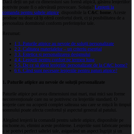
Dacă deții un pat cu dimensiuni sau formă atipică, găsirea lenjeriilor
potrivite poate fi o adevărată provocare. Soluția?
Lenjerii la
comanda pentru saltele atipice
, disponibile la
C&C home
. Aceste
produse nu doar că îți oferă confortul dorit, ci și posibilitatea de a
personaliza dormitorul conform preferințelor tale.
Rezumat:
1
1. Paturile atipice au nevoie de soluții personalizate
2
2. Calitatea materialelor – un criteriu esențial
3
3. Estetica și personalizarea designului
4
4. Lenjerii pentru confort pe termen lung
5
5. De ce să alegi lenjeriile personalizate de la C&C home?
6
6. Când sunt necesare lenjeriile pentru paturi atipice?
1. Paturile atipice au nevoie de soluții personalizate
Paturile atipice pot avea dimensiuni mai mari, mai mici sau forme
neconvenționale care nu se potrivesc cu lenjeriile standard. O
lenjerie care nu acoperă complet salteaua sau care se mișcă în timpul
somnului poate afecta confortul și aspectul general al patului.
Alegând lenjerii la comandă pentru saltele atipice, disponibile pe
cnchome.ro, elimini aceste probleme. Lenjeriile sunt fabricate pentru
a se potrivi perfect saltelei tale, asigurând un aspect îngrijit și un