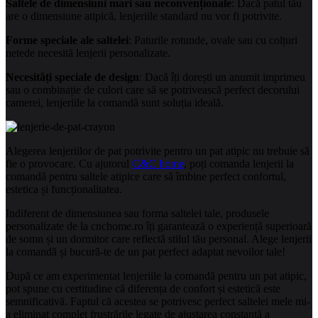
Saltele de dimensiuni mari sau neconvenționale
: Dacă patul tău
are o dimensiune atipică, lenjeriile standard nu vor fi potrivite.
Forme speciale ale saltelei
: Paturile rotunde, ovale sau cu colțuri
netede necesită lenjerii personalizate.
Necesități speciale de design
: Dacă îți dorești un anumit imprimeu
sau o combinație de culori care să se potrivească perfect decorului
camerei, lenjeriile la comandă sunt soluția ideală.
Alegerea lenjeriilor de pat potrivite pentru un pat atipic nu trebuie să
fie o provocare. Cu ajutorul
C&C home
, poți comanda lenjerii la
comandă pentru saltele atipice care să îmbine perfect confortul,
estetica și funcționalitatea.
Indiferent de dimensiunea sau forma saltelei tale, produsele
personalizate de la cnchome.ro îți garantează o experiență superioară
de somn și un dormitor care reflectă stilul tău personal. Alege lenjerii
la comandă și bucură-te de un pat perfect adaptat nevoilor tale!
După ce am experimentat lenjeriile la comandă pentru un pat atipic,
pot spune cu certitudine că diferența de confort și estetică este
semnificativă. Faptul că acestea se potrivesc perfect saltelei mele mi-
a eliminat complet frustrările legate de ajustarea constantă a