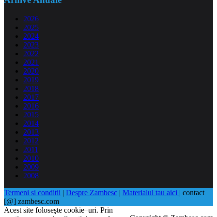
2026
2025
2024
2023
2022
2021
2020
2019
2018
2017
2016
2015
2014
2013
2012
2011
2010
2009
2008
Termeni si conditii
|
Despre Zambesc
|
Materialul tau aici
| contact
[@] zambesc.com
Acest site foloseşte cookie–uri. Prin