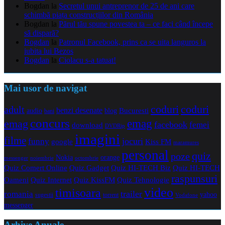
Bogdan
la
Secretul unui antreprenor de 25 de ani care
schimbă piața construcțiilor din România
Bogdan
la
Părul tău spune povestea ta – ce faci când începe
să dispară?
Bogdan
la
Patronul Facebook, prins ca se uita languros la
iubita lui Bezos
Bogdan
la
Ciolacu s-a tatuat!
Mai usor de navigat
coduri
coduri
adult
benzi desenate
audio
blog
Bucuresti
bani
concurs
emag
emag
facebook
femei
download
DVDRip
imagini
filme
jocuri
funny
Kiss FM
google
maramures
personal
quiz
poze
Nokia
orange
noiembrie
octombrie
messenger
Quiz Comert Online
Quiz Gadget
Quiz HI-TECH Biz
Quiz HI-TECH
raspunsuri
Oameni
Quiz Internet
Quiz Tehnologie
Quiz KissFM
video
timisoara
trailer
romania
yahoo
sugestii
torrent
Vodafone
messenger
Arhive Anuale