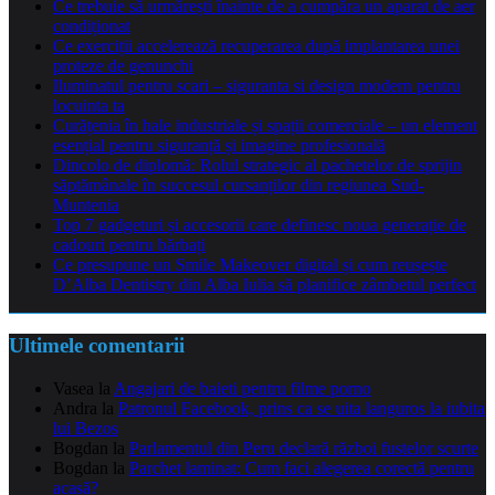
Ce trebuie să urmărești înainte de a cumpăra un aparat de aer
condiționat
Ce exerciții accelerează recuperarea după implantarea unei
proteze de genunchi
Iluminatul pentru scari – siguranta si design modern pentru
locuinta ta
Curățenia în hale industriale și spații comerciale – un element
esențial pentru siguranță și imagine profesională
Dincolo de diplomă: Rolul strategic al pachetelor de sprijin
săptămânale în succesul cursanților din regiunea Sud-
Muntenia
Top 7 gadgeturi și accesorii care definesc noua generație de
cadouri pentru bărbați
Ce presupune un Smile Makeover digital și cum reușește
D’Alba Dentistry din Alba Iulia să planifice zâmbetul perfect
Ultimele comentarii
Vasea
la
Angajari de baieti pentru filme porno
Andra
la
Patronul Facebook, prins ca se uita languros la iubita
lui Bezos
Bogdan
la
Parlamentul din Peru declară război fustelor scurte
Bogdan
la
Parchet laminat: Cum faci alegerea corectă pentru
acasă?