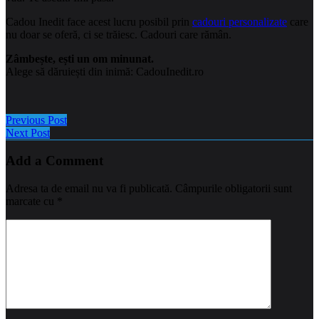
Cadou Inedit face acest lucru posibil prin
cadouri personalizate
care
nu doar se oferă, ci se trăiesc. Cadouri care rămân.
Zâmbește, ești un om minunat.
Alege să dăruiești din inimă: CadouInedit.ro
Previous Post
Next Post
Add a Comment
Adresa ta de email nu va fi publicată.
Câmpurile obligatorii sunt
marcate cu
*