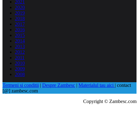
2021
2020
2019
2018
2017
2016
2015
2014
2013
2012
2011
2010
2009
2008
Termeni si conditii
|
Despre Zambesc
|
Materialul tau aici
| contact
[@] zambesc.com
Copyright © Zambesc.com