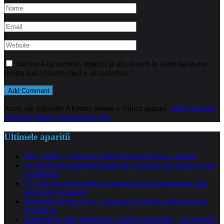
Salvează-mi numele, emailul și site-ul web în acest navigator
pentru data viitoare când o să comentez.
Acest site folosește Akismet pentru a reduce spamul.
Află cum sunt
procesate datele comentariilor tale
.
Ultimele aparitii
Parc Astérix – aventura perfectă pentru întreaga familie
Ce trebuie să urmărești înainte de a cumpăra un aparat de aer
condiționat
Ce exerciții accelerează recuperarea după implantarea unei
proteze de genunchi
Iluminatul pentru scari – siguranta si design modern pentru
locuinta ta
Curățenia în hale industriale și spații comerciale – un element