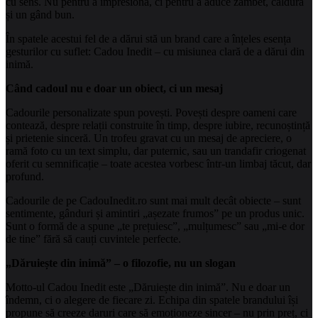
cu sens. Nu pentru a impresiona, ci pentru a aduce zâmbet, căldură
și un gând bun.
În spatele acestui fel de a dărui stă un brand care a înțeles esența
gesturilor cu suflet: Cadou Inedit – cu misiunea clară de a dărui din
inimă.
Când cadoul nu e doar un obiect, ci un mesaj
Cadourile personalizate spun povești. Povești despre oameni care
contează, despre relații construite în timp, despre iubire, recunoștință
și prietenie sinceră. Un trofeu gravat cu un mesaj de apreciere, o
ramă foto cu un text simplu, dar puternic, sau un trandafir criogenat
oferit cu semnificație – toate acestea vorbesc într-un limbaj tăcut, dar
profund.
Cadourile de pe CadouInedit.ro sunt mai mult decât obiecte – sunt
sentimente, gânduri și amintiri „așezate frumos” pe un produs unic.
Sunt o formă de a spune „te prețuiesc”, „mulțumesc” sau „mi-e dor
de tine” fără să cauți cuvintele perfecte.
„Dăruiește din inimă” – o filozofie, nu un slogan
Motto-ul Cadou Inedit este „Dăruiește din inimă”. Nu e doar un
îndemn, ci o alegere de fiecare zi. Echipa din spatele brandului își
propune să creeze daruri care să emoționeze sincer – nu prin preț, ci