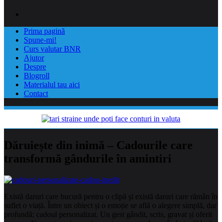
Prima pagină
Spune-mi!
Curs valutar BNR
Ajutor
Despre
Blogroll
Materialul tau aici
Contact
Dăruiește din inimă – Cadourile care
transformă gândurile în amintiri
Există daruri care bucură pentru o clipă și există daruri care rămân în
suflet o viață. Între un obiect și o emoție se află o alegere simplă, dar
profundă: cadoul personalizat. Un gest gândit, scris, gravat și oferit