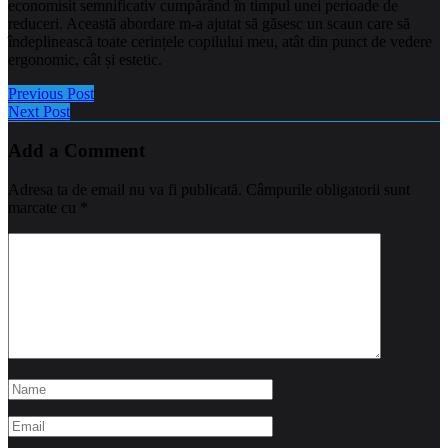
economisit semnificativ cumpărând în timpul unei perioade de
reduceri. Această abordare m-a ajutat să găsesc un scaun care să
îndeplinească toate cerințele copilului meu, atât din punct de vedere
ergonomic, cât și estetic.
Previous Post
Next Post
Add a Comment
Adresa ta de email nu va fi publicată.
Câmpurile obligatorii sunt
marcate cu
*