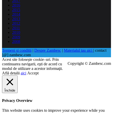
2017
2016
2015
2014
2013
2012
2011
2010
2009
2008
Termeni si conditii
|
Despre Zambesc
|
Materialul tau aici
| contact
[@] zambesc.com
Acest site foloseşte cookie–uri. Prin
Copyright © Zambesc.com
continuarea navigarii, eşti de acord cu
modul de utilizare a acestor informaţii.
Află detalii
aici
Accept
Închide
Privacy Overview
This website uses cookies to improve your experience while you