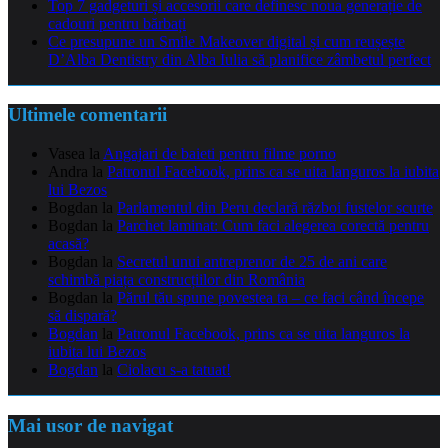
Top 7 gadgeturi și accesorii care definesc noua generație de
cadouri pentru bărbați
Ce presupune un Smile Makeover digital și cum reușește
D’Alba Dentistry din Alba Iulia să planifice zâmbetul perfect
Ultimele comentarii
Vasea
la
Angajari de baieti pentru filme porno
Andra
la
Patronul Facebook, prins ca se uita languros la iubita
lui Bezos
Bogdan
la
Parlamentul din Peru declară război fustelor scurte
Bogdan
la
Parchet laminat: Cum faci alegerea corectă pentru
acasă?
Bogdan
la
Secretul unui antreprenor de 25 de ani care
schimbă piața construcțiilor din România
Bogdan
la
Părul tău spune povestea ta – ce faci când începe
să dispară?
Bogdan
la
Patronul Facebook, prins ca se uita languros la
iubita lui Bezos
Bogdan
la
Ciolacu s-a tatuat!
Mai usor de navigat