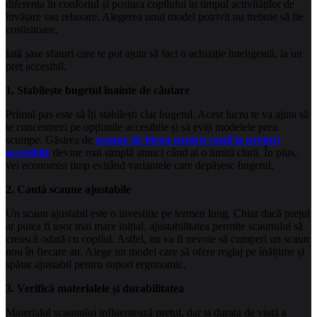
diferența în confortul și postura copilului în timpul activităților de
învățare sau relaxare. Alegerea unui model potrivit nu trebuie să fie
costisitoare.
Iată șase sfaturi care te pot ajuta să faci o achiziție inteligentă, la un
preț accesibil.
1. Stabilește bugetul înainte de căutare
Primul pas este să îți stabilești clar bugetul. Acest lucru te va ajuta să
te concentrezi pe opțiunile accesibile și să eviți modelele prea
scumpe. Găsirea de
scaune de birou pentru copii la prețuri
accesibile
devine mai simplă atunci când ai o limită clară. În plus,
vei economisi timp evitând variantele care depășesc bugetul.
2. Caută scaune ajustabile
Un scaun ajustabil este o investiție pe termen lung. Chiar dacă prețul
ar putea fi ușor mai mare inițial, ajustabilitatea permite scaunului să
crească odată cu copilul. Astfel, nu va fi nevoie să cumperi un scaun
nou în fiecare an. Alege un model care să ofere reglaj pe înălțime și
spătar ajustabil pentru suport ergonomic.
3. Verifică materialele și durabilitatea
Materialul scaunului influențează prețul, dar și durata de viață a