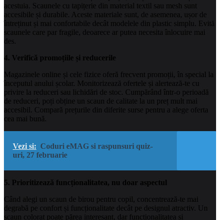
acestuia. Scaunele cu tapițerie din material textil sau mesh sunt
accesibile și durabile. Aceste materiale sunt, de asemenea, ușor de
întreținut și mai confortabile decât modelele din plastic simplu. Evită
scaunele care par fragile, deoarece ar putea necesita înlocuire mai
des.
4. Verifică promoțiile și reducerile
Magazinele online și cele fizice oferă frecvent promoții, în special la
începutul anului școlar. Monitorizează ofertele și alertează-te cu
privire la reduceri sau lichidări de stoc. Cumpărând într-o perioadă
de reduceri, poți obține un scaun de calitate la un preț mult mai
accesibil. Compară prețurile din diferite surse pentru a alege oferta
cea mai bună.
Vezi si:
Coduri eMAG si raspunsuri quiz-
uri, 27 februarie
5. Prioritizează funcționalitatea, nu doar aspectul
Când alegi un scaun de birou pentru copil, concentrează-te mai
degrabă pe confort și funcționalitate decât pe designul atractiv. Un
scaun colorat poate părea interesant, dar funcționalitatea și