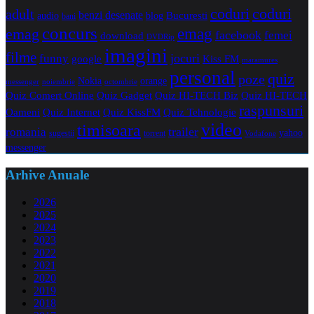
coduri
coduri
adult
benzi desenate
audio
blog
Bucuresti
bani
concurs
emag
emag
facebook
femei
download
DVDRip
imagini
filme
jocuri
funny
Kiss FM
google
maramures
personal
quiz
poze
Nokia
orange
noiembrie
octombrie
messenger
Quiz Comert Online
Quiz Gadget
Quiz HI-TECH Biz
Quiz HI-TECH
raspunsuri
Oameni
Quiz Internet
Quiz Tehnologie
Quiz KissFM
video
timisoara
trailer
romania
yahoo
sugestii
torrent
Vodafone
messenger
Arhive Anuale
2026
2025
2024
2023
2022
2021
2020
2019
2018