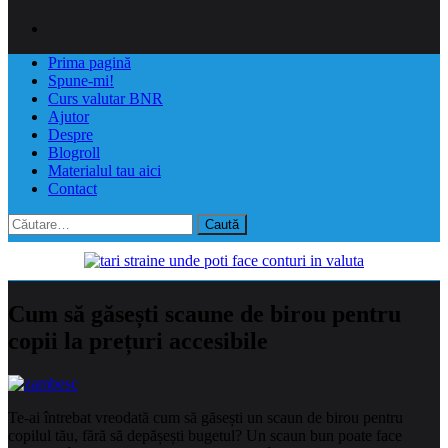
Prima pagină
Spune-mi!
Curs valutar BNR
Ajutor
Despre
Blogroll
Materialul tau aici
Contact
Caută
după:
Cum să găsești scaune de birou pentru
copii la prețuri accesibile
Te-ai întrebat vreodată cum să găsești un scaun de birou pentru
copilul tău, fără să depășești bugetul? Un scaun bun poate face