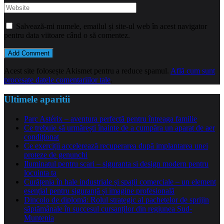
Salvează-mi numele, emailul și site-ul web în acest navigator
pentru data viitoare când o să comentez.
Acest site folosește Akismet pentru a reduce spamul.
Află cum sunt
procesate datele comentariilor tale
.
Ultimele aparitii
Parc Astérix – aventura perfectă pentru întreaga familie
Ce trebuie să urmărești înainte de a cumpăra un aparat de aer
condiționat
Ce exerciții accelerează recuperarea după implantarea unei
proteze de genunchi
Iluminatul pentru scari – siguranta si design modern pentru
locuinta ta
Curățenia în hale industriale și spații comerciale – un element
esențial pentru siguranță și imagine profesională
Dincolo de diplomă: Rolul strategic al pachetelor de sprijin
săptămânale în succesul cursanților din regiunea Sud-
Muntenia