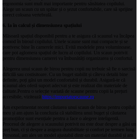
ergonomia sunt mult mai importante pentru sănătatea copilului.
Alege un scaun cu un spătar și o șezut confortabile, care să sprijine
corect coloana vertebrală.
6. Ia în calcul și dimensiunea spațiului
Măsoară spațiul disponibil pentru a te asigura că scaunul va încăpea
comod în biroul copilului. Unele scaune sunt mai compacte și se
potrivesc bine în camerele mici. Evită modelele prea voluminoase,
care pot aglomera spațiul de lucru al copilului. Un scaun potrivit
pentru dimensiunea camerei va îmbunătăți organizarea și confortul.
Alegerea unui scaun de birou pentru copii nu trebuie să fie o sarcină
dificilă sau costisitoare. Cu un buget stabilit și câteva detalii bine
definite, poți găsi un model confortabil și durabil. Asigură-te că
scaunul ales oferă suport adecvat și este realizat din materiale de
calitate.Pentru o selecție variată de scaune pentru copii la prețuri
accesibile, vizitează
https://importatorscaune.ro
.
Am experimentat recent căutarea unui scaun de birou pentru copilul
meu și am ajuns la concluzia că stabilirea unui buget și căutarea
promoțiilor sunt esențiale pentru a face o alegere inteligentă.
Procesul de alegere a scaunului potrivit nu este doar despre a găsi un
preț bun, ci și despre a asigura durabilitate și confort pe termen lung.
Personal, am ales un model ajustabil dintr-un material durabil și am