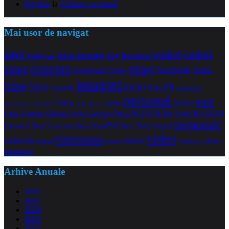
Bogdan
la
Ciolacu s-a tatuat!
Mai usor de navigat
coduri
coduri
adult
benzi desenate
audio
blog
Bucuresti
bani
concurs
emag
emag
facebook
femei
download
DVDRip
imagini
filme
jocuri
funny
Kiss FM
google
maramures
personal
quiz
poze
Nokia
orange
noiembrie
octombrie
messenger
Quiz Comert Online
Quiz Gadget
Quiz HI-TECH Biz
Quiz HI-TECH
raspunsuri
Oameni
Quiz Internet
Quiz Tehnologie
Quiz KissFM
video
timisoara
trailer
romania
yahoo
sugestii
torrent
Vodafone
messenger
Arhive Anuale
2026
2025
2024
2023
2022