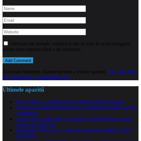
Salvează-mi numele, emailul și site-ul web în acest navigator
pentru data viitoare când o să comentez.
Acest site folosește Akismet pentru a reduce spamul.
Află cum sunt
procesate datele comentariilor tale
.
Ultimele aparitii
Parc Astérix – aventura perfectă pentru întreaga familie
Ce trebuie să urmărești înainte de a cumpăra un aparat de aer
condiționat
Ce exerciții accelerează recuperarea după implantarea unei
proteze de genunchi
Iluminatul pentru scari – siguranta si design modern pentru
locuinta ta