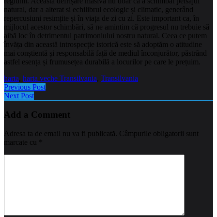
regiunii. Această defrișare masivă nu doar că a schimbat peisajul
natural, dar a alterat si echilibrul ecologic și climatic, generând
repercusiuni resimțite și în viața de zi cu zi. Este important ca, în
mijlocul acestor schimbări, să ne amintim că progresul nu trebuie să
aibă loc în detrimentul patrimoniului nostru natural. Ceea ce putem
învăța din această introspecție istorică este să adoptăm o atitudine
mai conștientă și responsabilă față de mediul înconjurător, păstrând
astfel esența și frumusețea durabilă a locurilor pe care le prețuim.
harta
,
harta veche Transilvania
,
Transilvania
Previous Post
Next Post
Add a Comment
Adresa ta de email nu va fi publicată.
Câmpurile obligatorii sunt
marcate cu
*