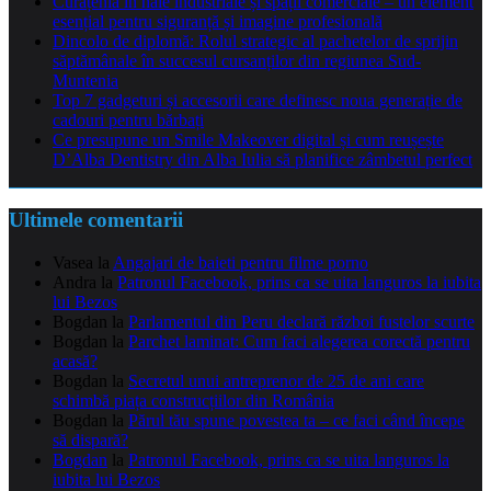
Curățenia în hale industriale și spații comerciale – un element
esențial pentru siguranță și imagine profesională
Dincolo de diplomă: Rolul strategic al pachetelor de sprijin
săptămânale în succesul cursanților din regiunea Sud-
Muntenia
Top 7 gadgeturi și accesorii care definesc noua generație de
cadouri pentru bărbați
Ce presupune un Smile Makeover digital și cum reușește
D’Alba Dentistry din Alba Iulia să planifice zâmbetul perfect
Ultimele comentarii
Vasea
la
Angajari de baieti pentru filme porno
Andra
la
Patronul Facebook, prins ca se uita languros la iubita
lui Bezos
Bogdan
la
Parlamentul din Peru declară război fustelor scurte
Bogdan
la
Parchet laminat: Cum faci alegerea corectă pentru
acasă?
Bogdan
la
Secretul unui antreprenor de 25 de ani care
schimbă piața construcțiilor din România
Bogdan
la
Părul tău spune povestea ta – ce faci când începe
să dispară?
Bogdan
la
Patronul Facebook, prins ca se uita languros la
iubita lui Bezos