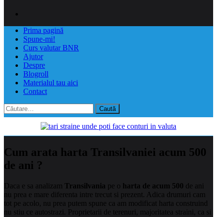
Prima pagină
Spune-mi!
Curs valutar BNR
Ajutor
Despre
Blogroll
Materialul tau aici
Contact
Caută
după:
Cum arata harta Transilvaniei acum 500
de ani ?
Daca e sa analizam
Transilvania
pe o
harta de acum 500
de ani
nu prea e mare diferenta intre trecut si prezent. Adica drumuri cam
tot pe acolo, nu prea putem spune ca am modificat harta construind
nu stiu ce autostrazi. Proprietarii de terenuri, majoritatea straini, ca si