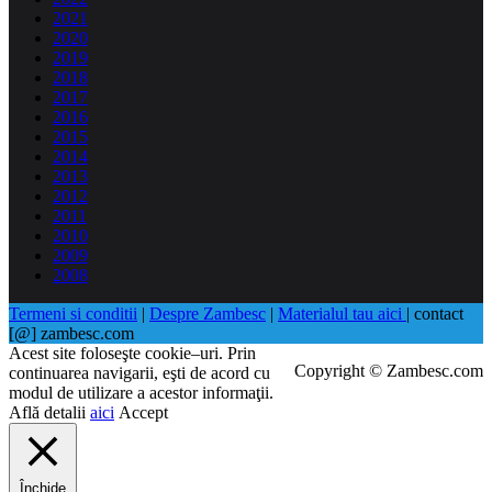
2021
2020
2019
2018
2017
2016
2015
2014
2013
2012
2011
2010
2009
2008
Termeni si conditii
|
Despre Zambesc
|
Materialul tau aici
| contact
[@] zambesc.com
Acest site foloseşte cookie–uri. Prin
Copyright © Zambesc.com
continuarea navigarii, eşti de acord cu
modul de utilizare a acestor informaţii.
Află detalii
aici
Accept
Închide