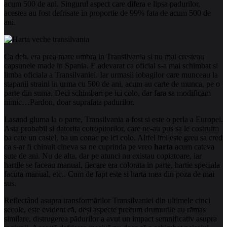
acum 500 de ani. Singurul aspect care difera e lipsa padurilor,
acestea au fost defrisate in proportie de 99% fata de acum 500 de
ani.
Ca deh, era prea mare umbra in Transilvania si nu mai cresteau
capsunele made in Spania. E adevarat ca oficial s-a mai schimbat si
limba oficiala a Transilvaniei. Iar urmasii iobagilor care munceau la
stapanii straini in urma cu 500 de ani, acum au carte de munca, pe o
parte din suma. Deci schimbari
pe ici colo, dar fara sa modificam
nimic…Pardon, doar suprafata padurilor.
Lasand gluma la o parte, Transilvania a fost si este o perla a Europei.
Asta probabil si datorita cotropitorilor, care ne-au pus sa le costruim
ba cate un castel, ba un conac pe ici colo. Altfel imi este greu sa cred
ca s-ar fi chinuit cineva sa ne cuprinda pe vreo
harta
acum cateva
sute de ani. Nu de alta, dar pe atunci nu existau copiatoare, iar
hartile se faceau manual, fiecare era colorata in parte, hartie speciala
facuta manual, etc.. Cum de fapt este si harta mea din poza de mai
sus.
Reflectând asupra transformărilor Transilvaniei din ultimele cinci
secole, este evident că, deși aspecte precum drumurile au rămas
similare, distrugerea pădurilor a avut un impact semnificativ asupra