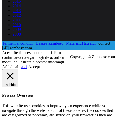
2015
2014
2013
2012
2011
2010
2009
2008
Termeni si conditii
|
Despre Zambesc
|
Materialul tau aici
| contact
[@] zambesc.com
Acest site foloseşte cookie–uri. Prin
Copyright © Zambesc.com
continuarea navigarii, eşti de acord cu
modul de utilizare a acestor informaţii.
Află detalii
aici
Accept
Închide
Privacy Overview
This website uses cookies to improve your experience while you
navigate through the website. Out of these cookies, the cookies that
are categorized as necessary are stored on your browser as they are