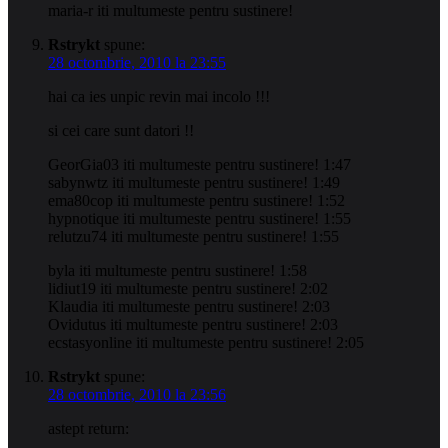
maria-r iti multumeste pentru sustinere!
Rstrykt
spune:
28 octombrie, 2010 la 23:55
hai ca ies unpic revin mai incolo !!!
si cei care sunt datori !!
GeorGia03 iti multumeste pentru sustinere! 1:47
sabynwtz iti multumeste pentru sustinere! 1:49
ema80cop iti multumeste pentru sustinere! 1:52
hypnotique iti multumeste pentru sustinere! 1:55
relutzu74 iti multumeste pentru sustinere! 1:55
byla iti multumeste pentru sustinere! 1:58
lidiut19 iti multumeste pentru sustinere! 2:02
Klaudia iti multumeste pentru sustinere! 2:03
Ovidutus iti multumeste pentru sustinere! 2:03
ecstasyonline iti multumeste pentru sustinere! 2:05
Rstrykt
spune:
28 octombrie, 2010 la 23:56
astept return: