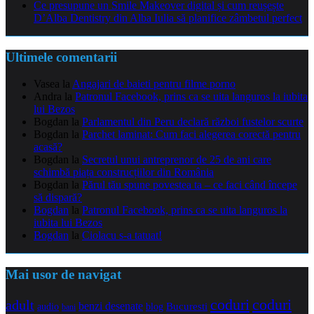
Ce presupune un Smile Makeover digital și cum reușește
D’Alba Dentistry din Alba Iulia să planifice zâmbetul perfect
Ultimele comentarii
Vasea
la
Angajari de baieti pentru filme porno
Andra
la
Patronul Facebook, prins ca se uita languros la iubita
lui Bezos
Bogdan
la
Parlamentul din Peru declară război fustelor scurte
Bogdan
la
Parchet laminat: Cum faci alegerea corectă pentru
acasă?
Bogdan
la
Secretul unui antreprenor de 25 de ani care
schimbă piața construcțiilor din România
Bogdan
la
Părul tău spune povestea ta – ce faci când începe
să dispară?
Bogdan
la
Patronul Facebook, prins ca se uita languros la
iubita lui Bezos
Bogdan
la
Ciolacu s-a tatuat!
Mai usor de navigat
coduri
coduri
adult
benzi desenate
audio
blog
Bucuresti
bani