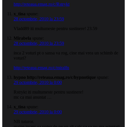
http://reteaua.emag.ro/c/Rstrykt
x_tina
spune:
28 octombrie, 2010 la 23:59
Vladd89 iti multumeste pentru sustinere! 23.59
Mirabela
spune:
28 octombrie, 2010 la 23:59
inca 2 voturi pt o sansa va rog, cine mai vrea un schimb de
voturi?
http://reteaua.emag.ro/c/miralfn
hypno http://reteaua.emag.ro/c/hypnotique
spune:
29 octombrie, 2010 la 0:00
Rstrykt iti multumeste pentru sustinere!
mc ca mai anuntat …
x_tina
spune:
29 octombrie, 2010 la 0:00
NB tuturor.
maine incerc sa votez de pe un alt calc ca sa nu ma asteptati