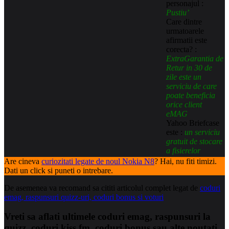
personajul :
Pustiu’
Care dintre
urmatoarele
afirmatii este
corecta? :
ExtraGarantia de
Retur in 30 de
zile este un
serviciu de care
poate beneficia
orice client
eMAG
Yahoo Briefcase
este :
un serviciu
gratuit de stocare
a fisierelor
Are cineva
curiozitati legate de noul Nokia N8
? Hai, nu fiti timizi.
Dati un click si puneti o intrebare.
De asemenea va recomand sa cititi articolul complet legat de
coduri
emag, raspunsuri quizz-uri, coduri bonus si voturi
Vreti sa aflati ultimele coduri emag, raspunsuri la
quizz, coduri kiss fm, coduri bonus sau alte noutati