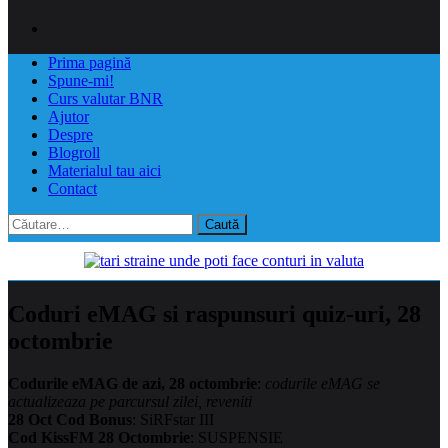
Prima pagină
Spune-mi!
Curs valutar BNR
Ajutor
Despre
Blogroll
Materialul tau aici
Contact
Caută
după:
Coduri eMAG si raspunsuri quiz-uri, 28
octombrie
Codurile eMAG de azi, 28 octombrie
:
codurile eMAG se
actualizeaza pe parcursul zilei, reveniti
28 Oct Cod Bonus
: SiRFstar III
Cod KissFM 28 Octombrie
: SUSPENSIE