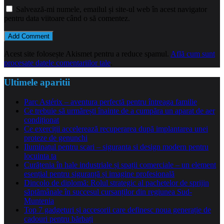
Salvează-mi numele, emailul și site-ul web în acest navigator
pentru data viitoare când o să comentez.
Acest site folosește Akismet pentru a reduce spamul.
Află cum sunt
procesate datele comentariilor tale
.
Ultimele aparitii
Parc Astérix – aventura perfectă pentru întreaga familie
Ce trebuie să urmărești înainte de a cumpăra un aparat de aer
condiționat
Ce exerciții accelerează recuperarea după implantarea unei
proteze de genunchi
Iluminatul pentru scari – siguranta si design modern pentru
locuinta ta
Curățenia în hale industriale și spații comerciale – un element
esențial pentru siguranță și imagine profesională
Dincolo de diplomă: Rolul strategic al pachetelor de sprijin
săptămânale în succesul cursanților din regiunea Sud-
Muntenia
Top 7 gadgeturi și accesorii care definesc noua generație de
cadouri pentru bărbați