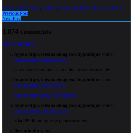
coduri
,
coduri emag
,
concurs
,
emag
,
octombrie
,
quiz
,
raspunsuri
Previous Post
Next Post
1.874 comments
Comment
Older Comments
navigation
hypno http://reteaua.emag.ro/c/hypnotique
spune:
28 octombrie, 2010 la 23:51
care nu are votul meu sa dea link si sa returneze pls
hypno http://reteaua.emag.ro/c/hypnotique
spune:
28 octombrie, 2010 la 23:51
http://reteaua.emag.ro/c/Vladd89
hypno http://reteaua.emag.ro/c/hypnotique
spune:
28 octombrie, 2010 la 23:52
Vladd89 iti multumeste pentru sustinere!
florentinabn
spune: