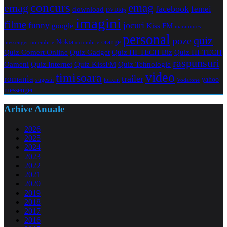
concurs
emag
emag
facebook
femei
download
DVDRip
imagini
filme
jocuri
funny
Kiss FM
google
maramures
personal
quiz
poze
Nokia
orange
noiembrie
octombrie
messenger
Quiz Comert Online
Quiz Gadget
Quiz HI-TECH Biz
Quiz HI-TECH
raspunsuri
Oameni
Quiz Internet
Quiz Tehnologie
Quiz KissFM
video
timisoara
trailer
romania
yahoo
sugestii
torrent
Vodafone
messenger
Arhive Anuale
2026
2025
2024
2023
2022
2021
2020
2019
2018
2017
2016