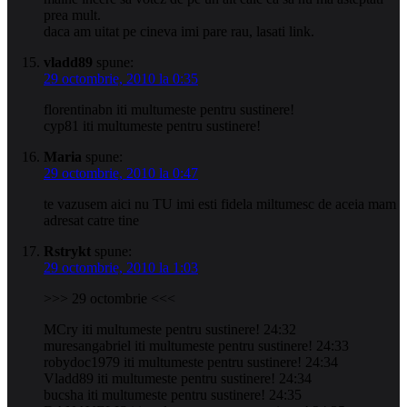
prea mult.
daca am uitat pe cineva imi pare rau, lasati link.
vladd89
spune:
29 octombrie, 2010 la 0:35
florentinabn iti multumeste pentru sustinere!
cyp81 iti multumeste pentru sustinere!
Maria
spune:
29 octombrie, 2010 la 0:47
te vazusem aici nu TU imi esti fidela miltumesc de aceia mam
adresat catre tine
Rstrykt
spune:
29 octombrie, 2010 la 1:03
>>> 29 octombrie <<<
MCry iti multumeste pentru sustinere! 24:32
muresangabriel iti multumeste pentru sustinere! 24:33
robydoc1979 iti multumeste pentru sustinere! 24:34
Vladd89 iti multumeste pentru sustinere! 24:34
bucsha iti multumeste pentru sustinere! 24:35