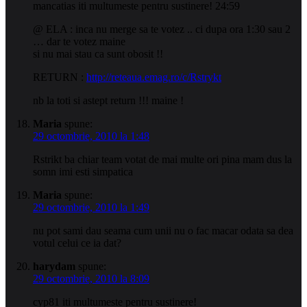
mancatias iti multumeste pentru sustinere! 24:59
@ ELA : inca nu merge sa te votez .. ci dupa ora 1:30 sau 2
… dar te votez maine
si nu mai stau ca sunt obosit !!
RETURN :
http://reteaua.emag.ro/c/Rstrykt
nb la toti si astept return !!! maine !
Maria
spune:
29 octombrie, 2010 la 1:48
Rstrikt ba chiar team votat de mai multe ori pina mam dus la
somn imi esti simpatica
Maria
spune:
29 octombrie, 2010 la 1:49
nu pot sami dau seama cum unii nu o fac macar odata sa dea
votul celui ce ia dat?
harydam
spune:
29 octombrie, 2010 la 8:09
cyp81 iti multumeste pentru sustinere!