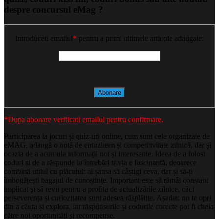
despre concursul eMag ?
Introduceti emailul
*
pentru a primi ultimele articole adaugate:
*Dupa abonare verificati emailul pentru confirmare.
Participarea la jocuri și quiz-uri online, cum sunt cele organizate de
eMAG, adaugă o notă de entuziasm și competitivitate zilnică, dar și
ocazia de a acumula informații noi și interesante. Ideea de a folosi
coduri și de a răspunde la întrebări trivia e fascinantă, deoarece
combină utilul cu plăcutul: ai șansa să câștigi ceva, dar și să-ți
îmbogățești bagajul de cunoștințe. Important este să rămâi constant
implicat și să revii pentru a profita de actualizările zilnice, căci
perseverența și curiozitatea sunt adesea răsplătite. Așadar, nu te opri
din a căuta și explora, iar răspunsurile și codurile corecte pot fi cheia
către noi oportunități și recompense.