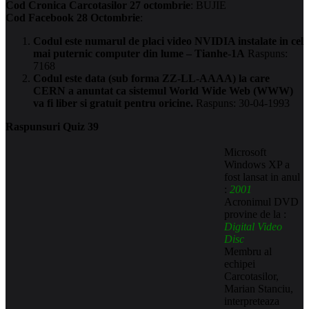
Cod Cronica Carcotasilor 27 octombrie
: BUJIE
Cod Facebook 28 Octombrie
:
Codul este numarul de placi video NVIDIA instalate in cel
mai puternic computer din lume – Tianhe-1A
Raspuns:
7168
Codul este data (sub forma ZZ-LL-AAAA) la care
CERN a anuntat ca sistemul World Wide Web (WWW)
va fi liber si gratuit pentru oricine.
Raspuns: 30-04-1993
Raspunsuri Quiz 39
Microsoft
Windows XP a
fost lansat in anul
:
2001
Acronimul DVD
provine de la :
Digital Video
Disc
Membru al
echipei
Carcotasilor,
Marian Stanciu,
interpreteaza