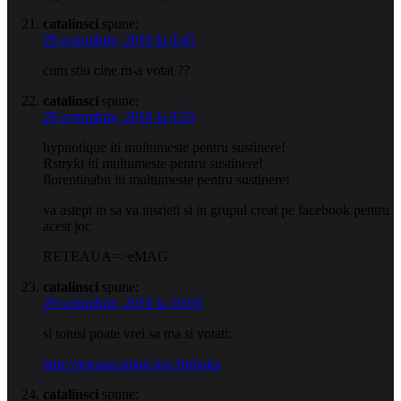
catalinsci
spune:
29 octombrie, 2010 la 9:45
cum stiu cine m-a votat ??
catalinsci
spune:
29 octombrie, 2010 la 9:55
hypnotique iti multumeste pentru sustinere!
Rstrykt iti multumeste pentru sustinere!
florentinabn iti multumeste pentru sustinere!
va astept in sa va insrieti si in grupul creat pe facebook pentru
acest joc
RETEAUA=>eMAG
catalinsci
spune:
29 octombrie, 2010 la 10:03
si totusi poate vrei sa ma si votati:
http://reteaua.emag.ro/c/bubuka
catalinsci
spune: