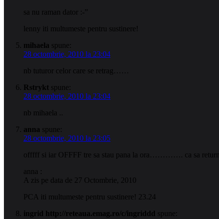
sa nu raman dator :-”
lenny iti multumeste pentru sustinere!
mihaela
spune:
28 octombrie, 2010 la 23:04
nb tuturor celor care se retrag……
Rstrykt
spune:
28 octombrie, 2010 la 23:04
nb mihaela ..
anna
spune:
28 octombrie, 2010 la 23:05
offfff si iar OFFFF tre sa stau pana la ora…………. ca sa retu
anna :
A zis pe data de 27 Octombrie, 2010
PCA iti multumeste pentru sustinere! 23.24
ingrid http://reteaua.emag.ro/c/ingriddd
spune: