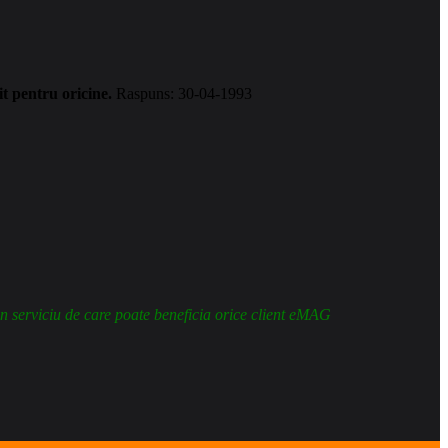
 pentru oricine.
Raspuns: 30-04-1993
un serviciu de care poate beneficia orice client eMAG