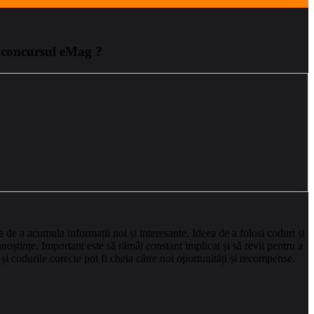
re concursul eMag ?
 de a acumula informații noi și interesante. Ideea de a folosi coduri și
unoștințe. Important este să rămâi constant implicat și să revii pentru a
e și codurile corecte pot fi cheia către noi oportunități și recompense.