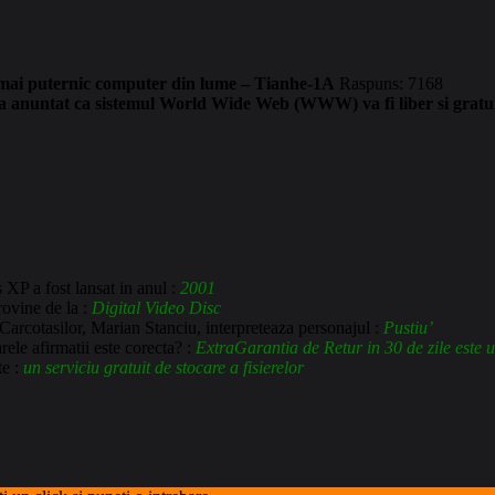
l mai puternic computer din lume – Tianhe-1A
Raspuns: 7168
nuntat ca sistemul World Wide Web (WWW) va fi liber si gratuit
XP a fost lansat in anul :
2001
vine de la :
Digital Video Disc
arcotasilor, Marian Stanciu, interpreteaza personajul :
Pustiu’
ele afirmatii este corecta? :
ExtraGarantia de Retur in 30 de zile este 
te :
un serviciu gratuit de stocare a fisierelor