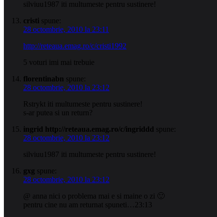
silviuu1987 iti multumeste pentru sustinere!
cristi
spune:
28 octombrie, 2010 la 23:11
http://reteaua.emag.ro/c/cristi1992
5 voturi imi mai trebuie
florentinabn
spune:
28 octombrie, 2010 la 23:12
Rstrykt iti multumeste pentru sustinere!
s-ar putea si un return?
ingrid http://reteaua.emag.ro/c/ingriddd
spune:
28 octombrie, 2010 la 23:12
silviuu1987 iti multumeste pentru sustinere!
gxg
spune:
28 octombrie, 2010 la 23:12
@ anna nici o problema mai e si maine o zi 🙂
pentru cine nu am returnat spuneti…23:13