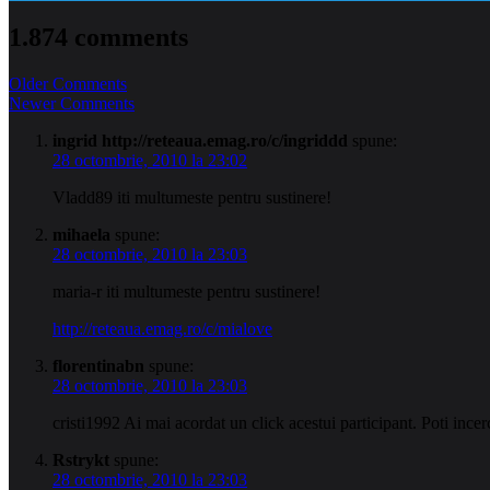
1.874 comments
Comment
Older Comments
Newer Comments
navigation
ingrid http://reteaua.emag.ro/c/ingriddd
spune:
28 octombrie, 2010 la 23:02
Vladd89 iti multumeste pentru sustinere!
mihaela
spune:
28 octombrie, 2010 la 23:03
maria-r iti multumeste pentru sustinere!
http://reteaua.emag.ro/c/mialove
florentinabn
spune:
28 octombrie, 2010 la 23:03
cristi1992 Ai mai acordat un click acestui participant. Poti ince
Rstrykt
spune:
28 octombrie, 2010 la 23:03