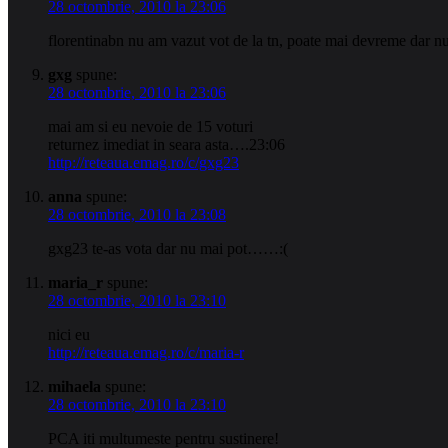
28 octombrie, 2010 la 23:06
florentinabn nu am vazut vot de la tn, poate mai devreme dar nu
gxg
spune:
28 octombrie, 2010 la 23:06
mai am si eu nevoie de 15 voturi
returnez imediat in seara asta….23:06
http://reteaua.emag.ro/c/gxg23
anna
spune:
28 octombrie, 2010 la 23:08
gxg23 te-as vota dar nu mai pot……:(
maria_r
spune:
28 octombrie, 2010 la 23:10
nici eu
http://reteaua.emag.ro/c/maria-r
mihaela
spune:
28 octombrie, 2010 la 23:10
PCA iti multumeste pentru sustinere!