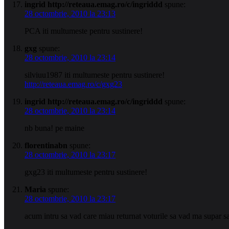
ingrid http://reteaua.emag.ro/c/ingriddd
spune:
28 octombrie, 2010 la 23:13
PCA iti multumeste pentru sustinere!
gxg
spune:
28 octombrie, 2010 la 23:14
silviuu1987 iti multumeste pentru sustinere!
http://reteaua.emag.ro/c/gxg23
ingrid http://reteaua.emag.ro/c/ingriddd
spune:
28 octombrie, 2010 la 23:14
nb buna! pe maine
florentinabn
spune:
28 octombrie, 2010 la 23:17
gxg23 iti multumeste pentru sustinere!
Maria
spune:
28 octombrie, 2010 la 23:17
acum intru sa vad care miau returnat voturile sa vad ma supar s