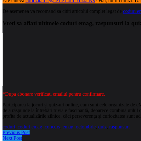
Are cineva
curiozitati legate de noul Nokia N8
? Hai, nu fiti timizi. Da
De asemenea va recomand sa cititi articolul complet legat de
coduri em
Vreti sa aflati ultimele coduri emag, raspunsuri la qu
*Dupa abonare verificati emailul pentru confirmare.
Participarea la jocuri și quiz-uri online, cum sunt cele organizate de e
de a răspunde la întrebări trivia e fascinantă, deoarece combină utilul c
profita de actualizările zilnice, căci perseverența și curiozitatea sunt a
coduri
,
coduri emag
,
concurs
,
emag
,
octombrie
,
quiz
,
raspunsuri
Previous Post
Next Post