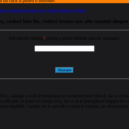
ti un click si puneti o intrebare.
ag, raspunsuri quizz-uri, coduri bonus si voturi
izz, coduri kiss fm, coduri bonus sau alte noutati desp
Introduceti emailul
*
pentru a primi ultimele articole adaugate:
MAG, adaugă o notă de entuziasm și competitivitate zilnică, dar și ocazia
u plăcutul: ai șansa să câștigi ceva, dar și să-ți îmbogățești bagajul de c
desea răsplătite. Așadar, nu te opri din a căuta și explora, iar răspunsuril