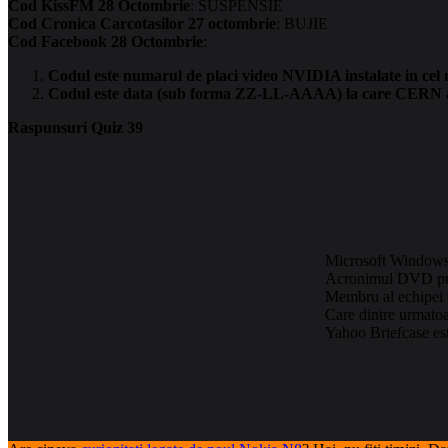
Cod KissFM 28 Octombrie
: SUSPENSIE
Cod Cronica Carcotasilor 27 octombrie
: BUJIE
Cod Facebook 28 Octombrie
:
Codul este numarul de placi video NVIDIA instalate in ce
Codul este data (sub forma ZZ-LL-AAAA) la care CERN a a
Raspunsuri Quiz 39
Microsoft Windows 
Acronimul DVD pro
Membru al echipei C
Care dintre urmatoar
Yahoo Briefcase es