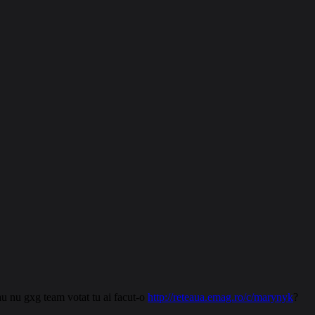
au nu gxg team votat tu ai facut-o
http://reteaua.emag.ro/c/marynyk
?